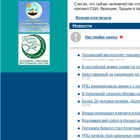
Считая, что сейчас человечество ст
призвал США, Францию, Турцию и пр
Версия для печати
Новости
Настройка ленты
Таллинский митрополит призвал
18 августа 2022 года, 16:53
В российской армии появятся п
Арестованный за нападение на Р
14:38
РПЦ инициировала акцию к 1 се
В Хоральной синагоге Москвы р
Более 20 человек погибли, деся
10:50
Взрыв произошел в мечети в Ка
Владимирский собор в Кронштад
Патриарх Кирилл стал почетны
РПЦ начала сбор школьных при