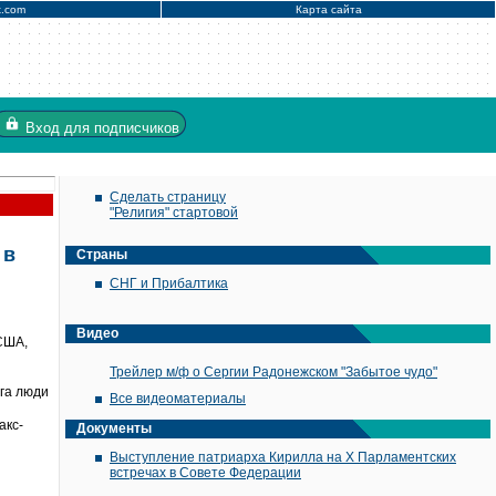
x.com
Карта сайта
Вход
для подписчиков
Сделать страницу
"Религия" стартовой
 в
Страны
СНГ и Прибалтика
Видео
США,
Трейлер м/ф о Сергии Радонежском "Забытое чудо"
га люди
Все видеоматериалы
акс-
Документы
Выступление патриарха Кирилла на X Парламентских
встречах в Совете Федерации