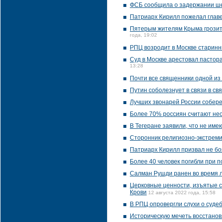
ФСБ сообщила о задержании ше
Патриарх Кирилл пожелал главе
Пятерым жителям Крыма грозит о
года, 19:02
РПЦ возродит в Москве старин
Суд в Москве арестовал пастор
13:28
Почти все священники одной из
Путин соболезнует в связи в св
Лучших звонарей России собере
Более 70% россиян считают не
В Тегеране заявили, что не им
Сторонник религиозно-экстреми
Патриарх Кирилл призвал не бо
Более 40 человек погибли при п
Салман Рушди ранен во время 
Церковные ценности, изъятые ст
Крови
12 августа 2022 года, 15:58
В РПЦ опровергли слухи о суде
Историческую мечеть восстанов