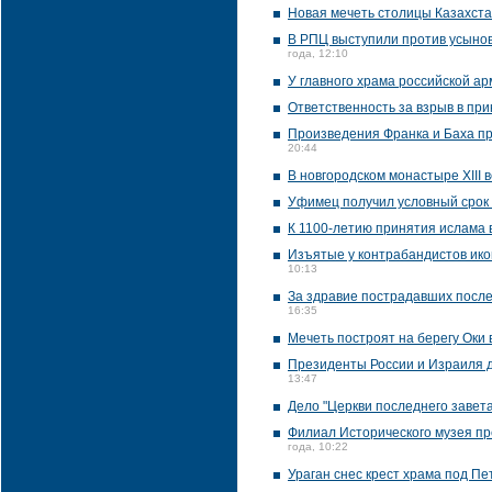
Новая мечеть столицы Казахста
В РПЦ выступили против усынов
года, 12:10
У главного храма российской а
Ответственность за взрыв в п
Произведения Франка и Баха пр
20:44
В новгородском монастыре XIII
Уфимец получил условный срок 
К 1100-летию принятия ислама 
Изъятые у контрабандистов икон
10:13
За здравие пострадавших после
16:35
Мечеть построят на берегу Оки 
Президенты России и Израиля д
13:47
Дело "Церкви последнего завет
Филиал Исторического музея пр
года, 10:22
Ураган снес крест храма под П