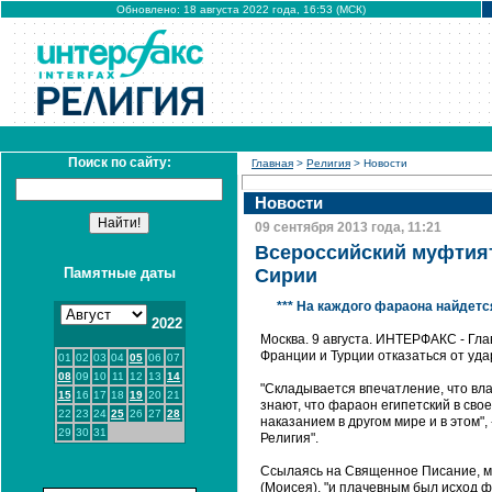
Обновлено: 18 августа 2022 года, 16:53 (МСК)
Поиск по сайту:
Главная
>
Религия
> Новости
Новости
09 сентября 2013 года, 11:21
Всероссийский муфтият
Памятные даты
Сирии
*** На каждого фараона найдетс
2022
Москва. 9 августа. ИНТЕРФАКС - Гл
Франции и Турции отказаться от уда
01
02
03
04
05
06
07
08
09
10
11
12
13
14
"Складывается впечатление, что вл
15
16
17
18
19
20
21
знают, что фараон египетский в сво
22
23
24
25
26
27
28
наказанием в другом мире и в этом",
29
30
31
Религия".
Ссылаясь на Священное Писание, му
(Моисея), "и плачевным был исход ф