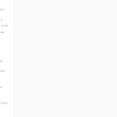
2022
13
, 10:00
ода,
да,
года,
а,
а 2022