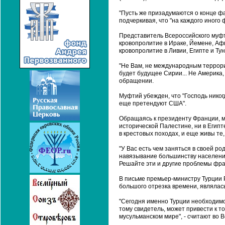
"Пусть же призадумаются о конце фа
подчеркивая, что "на каждого иного
Представитель Всероссийского муфт
кровопролитие в Ираке, Йемене, Аф
кровопролитие в Ливии, Египте и Тун
"Не Вам, не международным террори
будет будущее Сирии... Не Америка,
обращении.
Муфтий убежден, что "Господь никог
еще претендуют США".
Обращаясь к президенту Франции, му
исторической Палестине, ни в Егип
в крестовых походах, и еще живы те
"У Вас есть чем заняться в своей р
навязывание большинству населения
Решайте эти и другие проблемы фра
В письме премьер-министру Турции 
большого отрезка времени, являлась
"Сегодня именно Турции необходимо 
тому свидетель, может привести к т
мусульманском мире", - считают во 