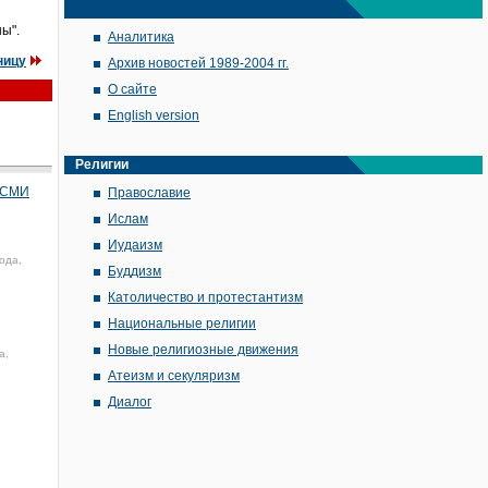
ы".
Аналитика
ницу
Архив новостей 1989-2004 гг.
О сайте
English version
Религии
в СМИ
Православие
Ислам
Иудаизм
ода,
Буддизм
Католичество и протестантизм
Национальные религии
Новые религиозные движения
а,
Атеизм и секуляризм
Диалог