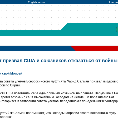
English version
Interfa
 призвал США и союзников отказаться от войны
я свой Моисей
ава совета улемов Всероссийского муфтията Фарид Салман призвал лидеров 
ров по Сирии.
асти США возомнили себя единоличным хозяином на планете. Верующие в Бо
е время возомнил себя Высочайшим Господом на Земле... И поразил его Бог
 - говорится в заявлении совета улемов, переданном в понедельник в "Интерф
фтий Ф.Салман напоминает, что Господь направил своего посланника Мусу
араона".