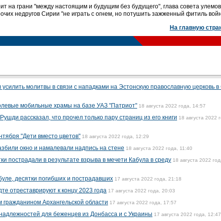
оит на грани "между настоящим и будущим без будущего", глава совета улемов
очих недругов Сирии "не играть с огнем, но потушить зажженный фитиль войн
На главную стра
 усилить молитвы в связи с нападками на Эстонскую православную церковь 
олевые мобильные храмы на базе УАЗ "Патриот"
18 августа 2022 года, 14:57
ушди рассказал, что прочел только пару страниц из его книги
18 августа 2022 г
нтября "Дети вместо цветов"
18 августа 2022 года, 12:29
азбили окно и намалевали надпись на стене
18 августа 2022 года, 11:40
тки пострадали в результате взрыва в мечети Кабула в среду
18 августа 2022 год
буле, десятки погибших и пострадавших
17 августа 2022 года, 21:18
те отреставрируют к концу 2023 года
17 августа 2022 года, 20:03
м гражданином Архангельской области
17 августа 2022 года, 17:57
надлежностей для беженцев из Донбасса и с Украины
17 августа 2022 года, 12:47