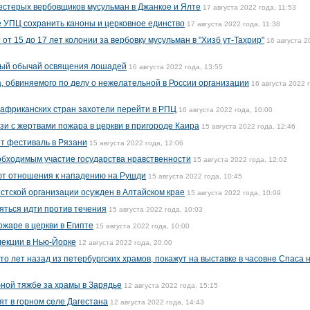
стерых вербовщиков мусульман в Джанкое и Ялте
17 августа 2022 года, 11:53
 УПЦ сохранить каноны и церковное единство
17 августа 2022 года, 11:38
т 15 до 17 лет колонии за вербовку мусульман в "Хизб ут-Тахрир"
16 августа 2
ный обычай освящения лошадей
16 августа 2022 года, 13:55
а, обвиняемого по делу о нежелательной в России организации
16 августа 2022 
 африканских стран захотели перейти в РПЦ
16 августа 2022 года, 10:00
язи с жертвами пожара в церкви в пригороде Каира
15 августа 2022 года, 12:46
т фестиваль в Рязани
15 августа 2022 года, 12:06
обходимым участие государства нравственности
15 августа 2022 года, 12:02
еют отношения к нападению на Рушди
15 августа 2022 года, 10:45
стской организации осужден в Алтайском крае
15 августа 2022 года, 10:09
яться идти против течения
15 августа 2022 года, 10:03
ожаре в церкви в Египте
15 августа 2022 года, 10:00
лекции в Нью-Йорке
12 августа 2022 года, 20:00
о лет назад из петербургских храмов, покажут на выставке в часовне Спаса 
бной тяжбе за храмы в Зарядье
12 августа 2022 года, 15:15
ят в горном селе Дагестана
12 августа 2022 года, 14:43