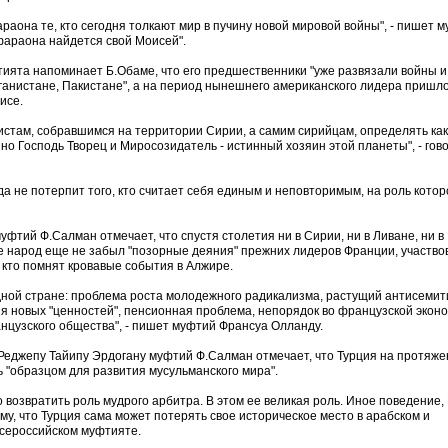
раона те, кто сегодня толкают мир в пучину новой мировой войны", - пишет м
 фараона найдется свой Моисей".
ията напоминает Б.Обаме, что его предшественники "уже развязали войны и
ганистане, Пакистане", а на период нынешнего американского лидера пришл
исе.
стам, собравшимся на территории Сирии, а самим сирийцам, определять ка
 но Господь Творец и Миросозидатель - истинный хозяин этой планеты", - гов
да не потерпит того, кто считает себя единым и неповторимым, на роль котор
фтий Ф.Салман отмечает, что спустя столетия ни в Сирии, ни в Ливане, ни в
те народ еще не забыл "позорные деяния" прежних лидеров Франции, участв
, кто помнят кровавые события в Алжире.
одной стране: проблема роста молодежного радикализма, растущий антисемит
 новых "ценностей", пенсионная проблема, непорядок во французской эконо
нцузского общества", - пишет муфтий Франсуа Олланду.
Реджепу Тайипу Эрдогану муфтий Ф.Салман отмечает, что Турция на протяже
 "образцом для развития мусульманского мира".
возвратить роль мудрого арбитра. В этом ее великая роль. Иное поведение, 
ому, что Турция сама может потерять свое историческое место в арабском и
Всероссийском муфтияте.