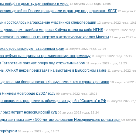
на войдёт в десятку крупнейших в мире
12 августа 2022 года, 13:05
ления детей из России гражданами стран, где поддерживают ЛГБТ
12 августа 
рмии состоялось награждение участников спецоперации
12 августа 2022 года, 10:
ринадлежащем талибам медресе Кабула взяло на себя ИГИЛ
12 августа 2022 года
озвучат на органных концертах в католических храмах Москвы
11 августа 2022 г
 века отреставрируют старинный храм
11 августа 2022 года, 17:26
за публичные призывы к религиозному экстремизму
11 августа 2022 года, 15:19
в Татарстане покажут оперу под открытым небом
11 августа 2022 года, 11:23
ы XVII-XX веков представят на выставке в Выборгском замке
11 августа 2022 го
 детонации боеприпасов в Крыму помолятся в храмах региона
10 августа 2022 
в Нижнем Новгороде к 2027 году
09 августа 2022 года, 15:23
оговорились продолжить обсуждение судьбы "Сохнута" в РФ
09 августа 2022 год
а" рассмотрит новосибирский суд
09 августа 2022 года, 12:24
едставит выставку к 500-летию основания Новодевичьего монастыря
09 август
етербургом
08 августа 2022 года, 18:57