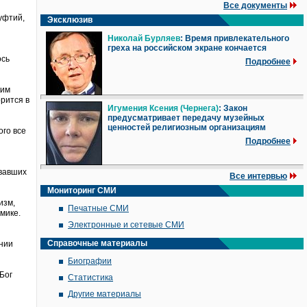
Все документы
уфтий,
Эксклюзив
Николай Бурляев
: Время привлекательного
греха на российском экране кончается
ось
Подробнее
ким
орится в
Игумения Ксения (Чернега)
: Закон
предусматривает передачу музейных
ценностей религиозным организациям
ого все
Подробнее
овавших
Все интервью
Мониторинг СМИ
изм,
Печатные СМИ
мике.
Электронные и сетевые СМИ
Справочные материалы
нии
Биографии
Бог
Статистика
Другие материалы