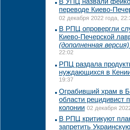
В УПЦ назвали фейк
переводе Киево-Пече
02 декабря 2022 года, 22:
В РПЦ опровергли сл
Киево-Печерской лав
(дополненная версия)
22:02
РПЦ раздала продукт
нуждающихся в Кени
19:37
Ограбивший храм в Б
области рецидивист п
колонии
02 декабря 2022
В РПЦ критикуют пла
запретить Украинску