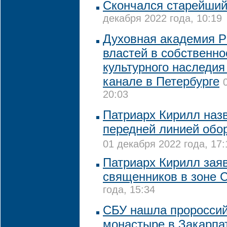
Скончался старейши
декабря 2022 года, 10:19
Духовная академия Р
властей в собственно
культурного наследи
канале в Петербурге
20:03
Патриарх Кирилл наз
передней линией обо
01 декабря 2022 года, 17:
Патриарх Кирилл заяв
священников в зоне 
года, 15:34
CБУ нашла пророссий
монастыре в Закарпа