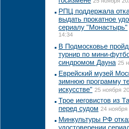
госизмене
25 ноября 20
РПЦ поддержала отка
выдать прокатное уд
сериалу "Монастырь"
14:34
В Подмосковье пройд
турнир по мини-футб
синдромом Дауна
25 н
Еврейский музей Мос
зимнюю программу т
искусстве"
25 ноября 20
Трое иеговистов из Т
перед судом
24 ноября 
Минкультуры РФ отка
удостоверении сериа