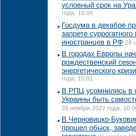
условный срок на Ур
года, 10:04
Госдума в декабре пр
запрете суррогатного
иностранцев в РФ
28 
В городах Европы на
рождественский сезо
энергетического криз
года, 10:01
В РПЦ усомнились в 
Украины быть самост
28 ноября 2022 года, 10:0
В Черновицко-Букови
прошел обыск, заведе