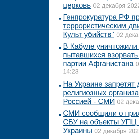
церковь
02 декабря 2022
Генпрокуратура РФ пр
террористическим дв
Культ убийств"
02 дека
В Кабуле уничтожили 
пытавшихся взорвать
партии Афганистана
0
14:23
На Украине запретят 
религиозных организа
Россией - СМИ
02 дека
СМИ сообщили о прих
СБУ на объекты УПЦ 
Украины
02 декабря 202