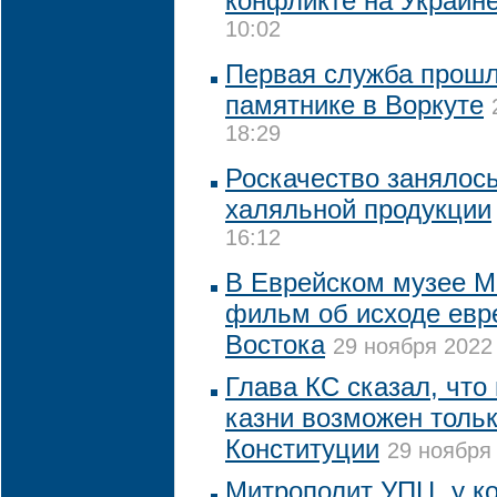
конфликте на Украин
10:02
Первая служба прошл
памятнике в Воркуте
18:29
Роскачество занялос
халяльной продукции
16:12
В Еврейском музее М
фильм об исходе евр
Востока
29 ноября 2022 
Глава КС сказал, что
казни возможен толь
Конституции
29 ноября 
Митрополит УПЦ, у к