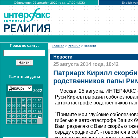
Обновлено: 05 декабря 2022 года, 17:09 (МСК)
English ver
Поиск по сайту:
Главная
>
Религия
> Новости
Новости
25 августа 2014 года, 10:42
Патриарх Кирилл скорби
Памятные даты
родственников папы Ри
2022
Москва. 25 августа. ИНТЕРФАКС 
Руси Кирилл выразил соболезновани
01
02
03
04
автокатастрофе родственников пап
05
06
07
08
09
10
11
12
13
14
15
16
17
18
"Примите мои глубокие соболезнова
19
20
21
22
23
24
25
гибелью в автокатастрофе Ваших бл
26
27
28
29
30
31
Вам, разделяю с Вами скорбь о тяж
сердцу сродников", - говорится в с
которое цитирует его пресс-служба.