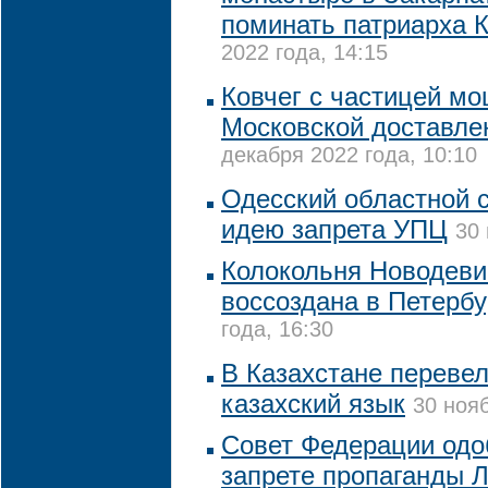
поминать патриарха 
2022 года, 14:15
Ковчег с частицей м
Московской доставле
декабря 2022 года, 10:10
Одесский областной 
идею запрета УПЦ
30 
Колокольня Новодеви
воссоздана в Петербу
года, 16:30
В Казахстане переве
казахский язык
30 нояб
Совет Федерации одо
запрете пропаганды 