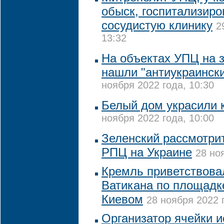
обыск, госпитализиро
сосудистую клинику
2
13:32
На объектах УПЦ на 
нашли "антиукраинск
ноября 2022 года, 10:30
Белый дом украсили 
ноября 2022 года, 10:00
Зеленский рассмотрит
РПЦ на Украине
28 но
Кремль приветствова
Ватикана по площадк
Киевом
28 ноября 2022 
Организатор ячейки и