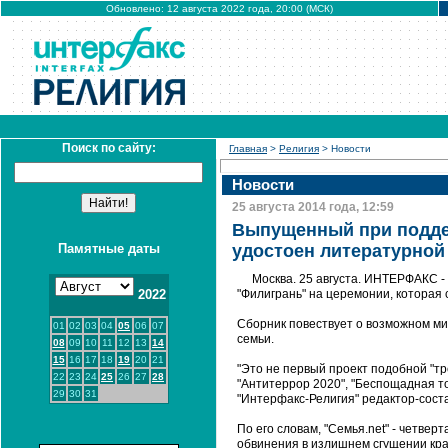
Обновлено: 12 августа 2022 года, 20:00 (МСК)
Поиск по сайту:
Главная
>
Религия
> Новости
Новости
25 августа 2014 года, 12:59
Выпущенный при поддер
Памятные даты
удостоен литературной
Москва. 25 августа. ИНТЕРФАКС -
2022
"Филигрань" на церемонии, которая 
Сборник повествует о возможном ми
01
02
03
04
05
06
07
семьи.
08
09
10
11
12
13
14
15
16
17
18
19
20
21
"Это не первый проект подобной "т
22
23
24
25
26
27
28
"Антитеррор 2020", "Беспощадная т
29
30
31
"Интерфакс-Религия" редактор-сост
По его словам, "Семья.net" - четвер
обвинения в излишнем сгущении кра