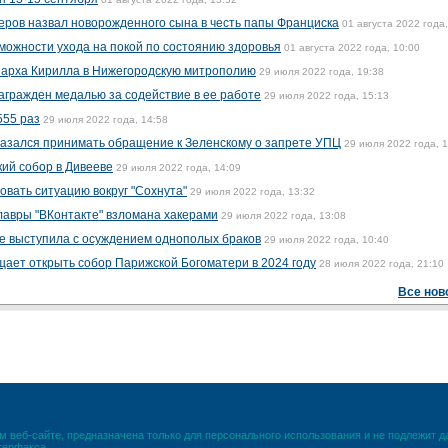
еров назвал новорожденного сына в честь папы Франциска
01 августа 2022 года,
можности ухода на покой по состоянию здоровья
01 августа 2022 года, 10:00
иарха Кирилла в Нижегородскую митрополию
29 июля 2022 года, 19:38
агражден медалью за содействие в ее работе
29 июля 2022 года, 15:13
555 раз
29 июля 2022 года, 14:58
казался принимать обращение к Зеленскому о запрете УПЦ
29 июля 2022 года, 
ий собор в Дивееве
29 июля 2022 года, 14:09
овать ситуацию вокруг "Сохнута"
29 июля 2022 года, 13:32
авры "ВКонтакте" взломана хакерами
29 июля 2022 года, 13:08
е выступила с осуждением однополых браков
29 июля 2022 года, 10:40
ает открыть собор Парижской Богоматери в 2024 году
28 июля 2022 года, 21:10
Все нов
 веб-сайте, предназначена только для персонального использования и не подлежит 
терфакса.