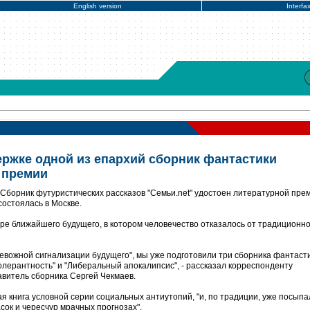
English version
Interfa
жке одной из епархий сборник фантастики
 премии
 Сборник футуристических рассказов "Семьи.net" удостоен литературной пре
состоялась в Москве.
ре ближайшего будущего, в котором человечество отказалось от традиционн
ревожной сигнализации будущего", мы уже подготовили три сборника фантасти
олерантность" и "Либеральный апокалипсис", - рассказал корреспонденту
авитель сборника Сергей Чекмаев.
тая книга условной серии социальных антиутопий, "и, по традиции, уже посып
сок и чересчур мрачных прогнозах".