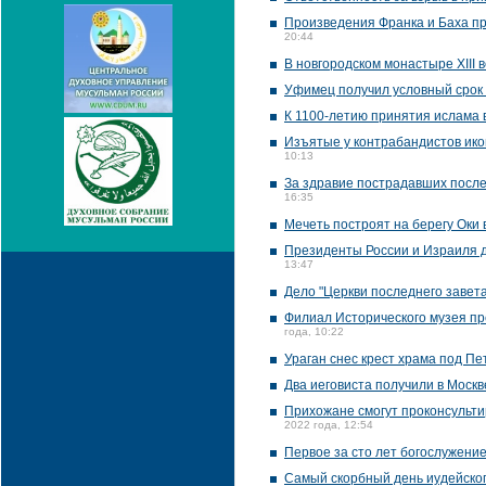
Произведения Франка и Баха пр
20:44
В новгородском монастыре XIII
Уфимец получил условный срок 
К 1100-летию принятия ислама 
Изъятые у контрабандистов икон
10:13
За здравие пострадавших после
16:35
Мечеть построят на берегу Оки 
Президенты России и Израиля д
13:47
Дело "Церкви последнего завет
Филиал Исторического музея пр
года, 10:22
Ураган снес крест храма под П
Два иеговиста получили в Москв
Прихожане смогут проконсультир
2022 года, 12:54
Первое за сто лет богослужени
Самый скорбный день иудейско