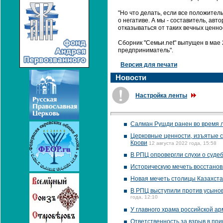
"Но что делать, если все положите
о негативе. А мы - составитель, авт
отказываться от таких вечных ценно
Сборник "Семьи.net" выпущен в мае 
предприниматель".
Версия для печати
Новости
Настройка ленты
Салман Рушди ранен во время 
Церковные ценности, изъятые ст
Крови
12 августа 2022 года, 15:58
В РПЦ опровергли слухи о суде
Историческую мечеть восстанов
Новая мечеть столицы Казахста
В РПЦ выступили против усынов
года, 12:10
У главного храма российской а
Ответственность за взрыв в п