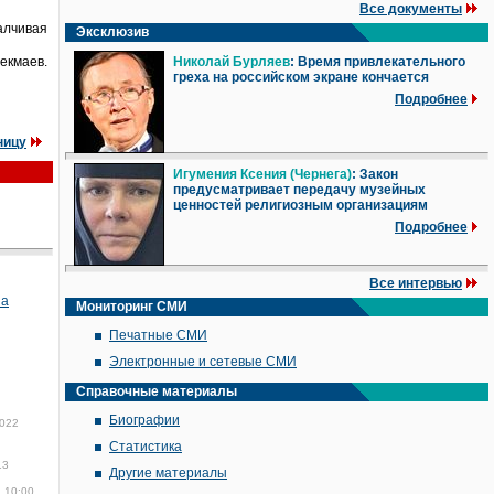
Все документы
алчивая
Эксклюзив
Чекмаев.
Николай Бурляев
: Время привлекательного
греха на российском экране кончается
Подробнее
ницу
Игумения Ксения (Чернега)
: Закон
предусматривает передачу музейных
ценностей религиозным организациям
Подробнее
Все интервью
на
Мониторинг СМИ
Печатные СМИ
Электронные и сетевые СМИ
Справочные материалы
Биографии
2022
Статистика
13
Другие материалы
, 10:00