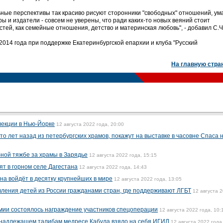
льные перспективы так красиво рисуют сторонники "свободных" отношений, ум
оры и издатели - совсем не уверены, что ради каких-то новых веяний стоит
стей, как семейные отношения, детство и материнская любовь", - добавил С.
2014 года при поддержке Екатеринбургской епархии и клуба "Русский
На главную стра
лекции в Нью-Йорке
12 августа 2022 года, 20:00
о лет назад из петербургских храмов, покажут на выставке в часовне Спаса 
бной тяжбе за храмы в Зарядье
12 августа 2022 года, 15:15
ят в горном селе Дагестана
12 августа 2022 года, 14:43
на войдёт в десятку крупнейших в мире
12 августа 2022 года, 13:05
ления детей из России гражданами стран, где поддерживают ЛГБТ
12 августа 
рмии состоялось награждение участников спецоперации
12 августа 2022 года, 10:
ринадлежащем талибам медресе Кабула взяло на себя ИГИЛ
12 августа 2022 года