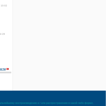
 10:02
14:28
ости
дальнейшему воспроизведению и / или распространению в какой-либо форме,