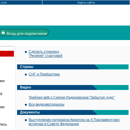
x.com
Карта сайта
Вход
для подписчиков
Сделать страницу
"Религия" стартовой
Страны
СНГ и Прибалтика
мии
Видео
ой
Трейлер м/ф о Сергии Радонежском "Забытое чудо"
Все видеоматериалы
ки:
Документы
Выступление патриарха Кирилла на X Парламентских
встречах в Совете Федерации
ались