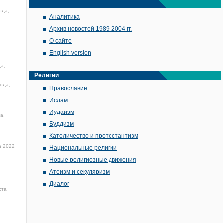
ода,
Аналитика
Архив новостей 1989-2004 гг.
О сайте
English version
да,
Религии
года,
Православие
Ислам
Иудаизм
а,
Буддизм
Католичество и протестантизм
а 2022
Национальные религии
Новые религиозные движения
Атеизм и секуляризм
Диалог
ста