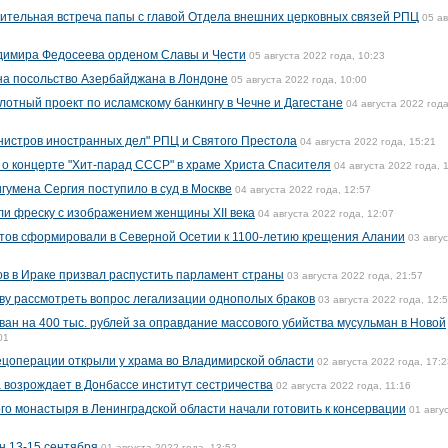
ительная встреча папы с главой Отдела внешних церковных связей РПЦ
05 ав
димира Федосеева орденом Славы и Чести
05 августа 2022 года, 10:23
на посольство Азербайджана в Лондоне
05 августа 2022 года, 10:00
лотный проект по исламскому банкингу в Чечне и Дагестане
04 августа 2022 года
нистров иностранных дел" РПЦ и Святого Престола
04 августа 2022 года, 15:21
о концерте "Хит-парад СССР" в храме Христа Спасителя
04 августа 2022 года, 
игумена Сергия поступило в суд в Москве
04 августа 2022 года, 12:57
и фреску с изображением женщины XII века
04 августа 2022 года, 12:07
утов сформировали в Северной Осетии к 1100-летию крещения Алании
03 авгу
в в Ираке призвал распустить парламент страны
03 августа 2022 года, 21:57
ву рассмотреть вопрос легализации однополых браков
03 августа 2022 года, 12:
н на 400 тыс. рублей за оправдание массового убийства мусульман в Новой
01
пецоперации открыли у храма во Владимирской области
02 августа 2022 года, 17:2
 возрождает в Донбассе институт сестричества
02 августа 2022 года, 11:16
го монастыря в Ленинградской области начали готовить к консервации
01 авгу
н 13-15 сентября
01 августа 2022 года, 13:52