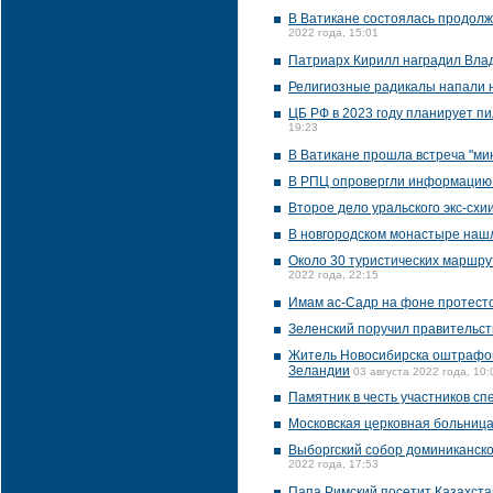
В Ватикане состоялась продолж
2022 года, 15:01
Патриарх Кирилл наградил Вла
Религиозные радикалы напали 
ЦБ РФ в 2023 году планирует пи
19:23
В Ватикане прошла встреча "ми
В РПЦ опровергли информацию 
Второе дело уральского экс-схи
В новгородском монастыре нашл
Около 30 туристических маршр
2022 года, 22:15
Имам ас-Садр на фоне протесто
Зеленский поручил правительст
Житель Новосибирска оштрафова
Зеландии
03 августа 2022 года, 10:
Памятник в честь участников с
Московская церковная больница
Выборгский собор доминиканско
2022 года, 17:53
Папа Римский посетит Казахста