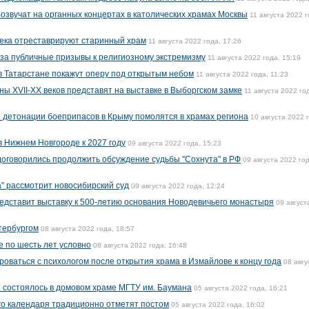
озвучат на органных концертах в католических храмах Москвы
11 августа 2022 г
 века отреставрируют старинный храм
11 августа 2022 года, 17:26
за публичные призывы к религиозному экстремизму
11 августа 2022 года, 15:19
в Татарстане покажут оперу под открытым небом
11 августа 2022 года, 11:23
ы XVII-XX веков представят на выставке в Выборгском замке
11 августа 2022 го
 детонации боеприпасов в Крыму помолятся в храмах региона
10 августа 2022 
в Нижнем Новгороде к 2027 году
09 августа 2022 года, 15:23
оговорились продолжить обсуждение судьбы "Сохнута" в РФ
09 августа 2022 год
а" рассмотрит новосибирский суд
09 августа 2022 года, 12:24
едставит выставку к 500-летию основания Новодевичьего монастыря
09 август
етербургом
08 августа 2022 года, 18:57
е по шесть лет условно
08 августа 2022 года, 16:48
оваться с психологом после открытия храма в Измайлове к концу года
08 авгу
е состоялось в домовом храме МГТУ им. Баумана
05 августа 2022 года, 16:21
го календаря традиционно отметят постом
05 августа 2022 года, 16:02