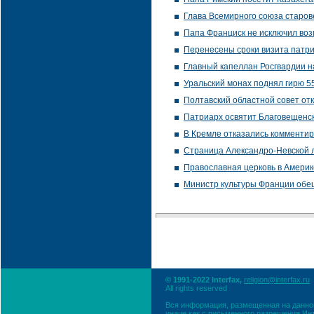
Глава Всемирного союза старов
Папа Франциск не исключил воз
Перенесены сроки визита патр
Главный капеллан Росгвардии н
Уральский монах поднял гирю 5
Полтавский областной совет от
Патриарх освятит Благовещенск
В Кремле отказались комментир
Страница Александро-Невской л
Православная церковь в Америк
Министр культуры Франции обещ
© 1991-2022 Interfax,
religion@interfax.ru
All rights reserved
Вся информация, размещенная на данном
иначе как с письменного разрешения Ин