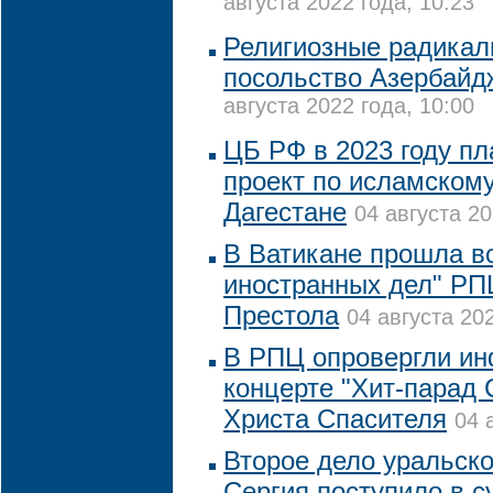
августа 2022 года, 10:23
Религиозные радикал
посольство Азербайд
августа 2022 года, 10:00
ЦБ РФ в 2023 году пл
проект по исламскому
Дагестане
04 августа 20
В Ватикане прошла в
иностранных дел" РП
Престола
04 августа 202
В РПЦ опровергли и
концерте "Хит-парад
Христа Спасителя
04 
Второе дело уральско
Сергия поступило в с