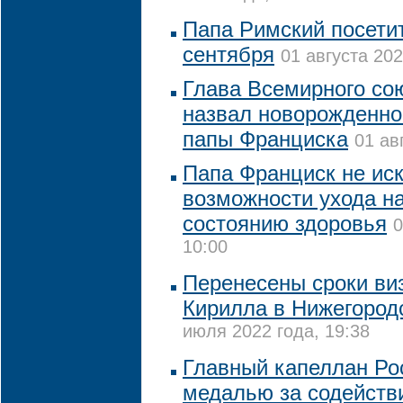
Папа Римский посетит
сентября
01 августа 202
Глава Всемирного со
назвал новорожденног
папы Франциска
01 ав
Папа Франциск не ис
возможности ухода на
состоянию здоровья
0
10:00
Перенесены сроки ви
Кирилла в Нижегород
июля 2022 года, 19:38
Главный капеллан Ро
медалью за содействи