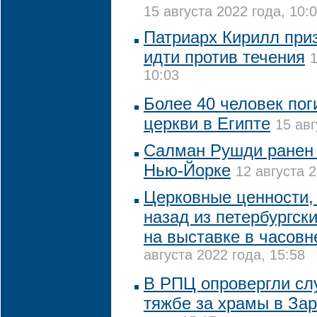
15 августа 2022 года, 10:
Патриарх Кирилл при
идти против течения
1
10:03
Более 40 человек пог
церкви в Египте
15 авг
Салман Рушди ранен 
Нью-Йорке
12 августа 2
Церковные ценности, 
назад из петербургск
на выставке в часовн
августа 2022 года, 15:58
В РПЦ опровергли сл
тяжбе за храмы в За