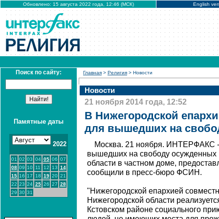
Обновлено: 15 августа 2022 года, 12:46 (МСК)
English ver
Поиск по сайту:
Главная
>
Религия
> Новости
Новости
21 ноября 2014 года, 12:52
В Нижегородской епархи
Памятные даты
для вышедших на свобо
2022
Москва. 21 ноября. ИНТЕРФАКС -
вышедших на свободу осужденных 
01
02
03
04
05
06
07
области в частном доме, предоста
08
09
10
11
12
13
14
сообщили в пресс-бюро ФСИН.
15
16
17
18
19
20
21
22
23
24
25
26
27
28
"Нижегородской епархией совмест
29
30
31
Нижегородской области реализуетс
Кстовском районе социального при
людей, не имеющих места для прожи