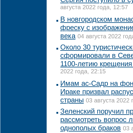
августа 2022 года, 12:57
В новгородском мона
фреску с изображени
века
04 августа 2022 год
Около 30 туристичес
сформировали в Севе
1100-летию крещения
2022 года, 22:15
Имам ас-Садр на фон
Ираке призвал распу
страны
03 августа 2022 
Зеленский поручил п
рассмотреть вопрос 
однополых браков
03 