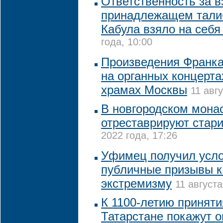
Ответственность за в
принадлежащем тали
Кабула взяло на себ
года, 10:00
Произведения Франка
на органных концерта
храмах Москвы
11 авг
В новгородском монас
отреставрируют стар
2022 года, 17:26
Уфимец получил усло
публичные призывы к
экстремизму
11 августа
К 1100-летию приняти
Татарстане покажут 