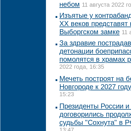
небом
11 августа 2022 го
Изъятые у контрабанд
XX веков представят 
Выборгском замке
11 
За здравие пострада
детонации боеприпас
помолятся в храмах 
2022 года, 16:35
Мечеть построят на 
Новгороде к 2027 год
15:23
Президенты России и
договорились продол
судьбы "Сохнута" в 
13:47