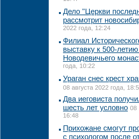
Дело "Церкви последн
рассмотрит новосиби
2022 года, 12:24
Филиал Историческог
выставку к 500-летию
Новодевичьего мона
года, 10:22
Ураган снес крест хр
08 августа 2022 года, 18:
Два иеговиста получи
шесть лет условно
08 
16:48
Прихожане смогут пр
с психологом после о