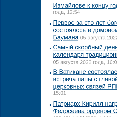
Измайлове к концу го
года, 12:54
Первое за сто лет бо
состоялось в домово
Баумана
05 августа 202
Самый скорбный день
календаря традицион
05 августа 2022 года, 16:
В Ватикане состояла
встреча папы с глав
церковных связей Р
15:01
Патриарх Кирилл наг
Федосеева орденом С