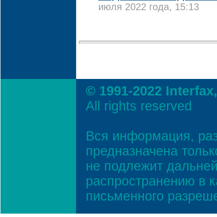
июля 2022 года, 15:13
© 1991-2022 Interfax
All rights reserved
Вся информация, ра
предназначена тольк
не подлежит дальней
распространению в к
письменного разреш