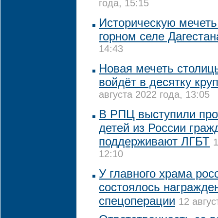
года, 15:15
Историческую мечеть
горном селе Дагестан
14:43
Новая мечеть столиц
войдёт в десятку кру
августа 2022 года, 13:05
В РПЦ выступили про
детей из России граж
поддерживают ЛГБТ
1
12:10
У главного храма рос
состоялось награжде
спецоперации
12 авгус