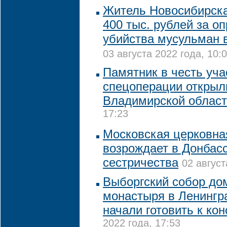
Житель Новосибирск
400 тыс. рублей за о
убийства мусульман 
03 августа 2022 года, 10:
Памятник в честь уча
спецоперации открыл
Владимирской облас
17:23
Московская церковна
возрождает в Донбасс
сестричества
02 август
Выборгский собор до
монастыря в Ленингр
начали готовить к ко
2022 года, 17:53