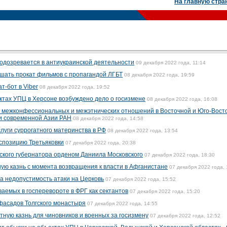
На главную стра
одозревается в антиукраинской деятельности
09 декабря 2022 года, 11:14
шать прокат фильмов с пропагандой ЛГБТ
08 декабря 2022 года, 19:59
т-бот в Viber
08 декабря 2022 года, 19:52
ктах УПЦ в Херсоне возбуждено дело о госизмене
08 декабря 2022 года, 16:08
ю межконфессиональных и межэтнических отношений в Восточной и Юго-Вост
 и современной Азии РАН
08 декабря 2022 года, 14:58
луги суррогатного материнства в РФ
08 декабря 2022 года, 13:54
кспозицию Третьяковки
07 декабря 2022 года, 20:38
ского губернатора орденом Даниила Московского
07 декабря 2022 года, 18:30
ую казнь с момента возвращения к власти в Афганистане
07 декабря 2022 года, 
а недопустимость атаки на Церковь
07 декабря 2022 года, 15:52
аемых в госперевороте в ФРГ как сектантов
07 декабря 2022 года, 15:20
фасадов Толгского монастыря
07 декабря 2022 года, 14:55
тную казнь для чиновников и военных за госизмену
07 декабря 2022 года, 12:52