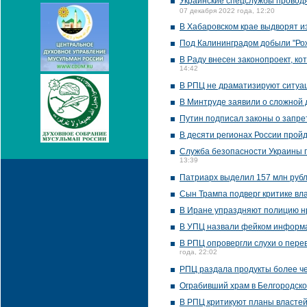
Украинские спецслужбы проводя
07 декабря 2022 года, 12:20
В Хабаровском крае выдворят и
Под Калининградом добыли "Ро
В Раду внесен законопроект, к
14:42
В РПЦ не драматизируют ситуац
В Минтруде заявили о сложной 
Путин подписал законы о запр
В десяти регионах России пройд
Служба безопасности Украины п
13:39
Патриарх выделил 157 млн рубл
Сын Трампа подверг критике вл
В Иране упраздняют полицию н
В УПЦ назвали фейком информа
В РПЦ опровергли слухи о пере
года, 22:02
РПЦ раздала продукты более че
Ограбивший храм в Белгородско
В РПЦ критикуют планы властей