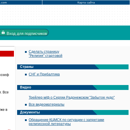
x.com
Карта сайта
Вход
для подписчиков
Сделать страницу
"Религия" стартовой
Страны
СНГ и Прибалтика
Йозеф
Видео
. Все
Трейлер м/ф о Сергии Радонежском "Забытое чудо"
Все видеоматериалы
же в
Документы
Обращение КЦМСК по ситуации с запретами
религиозной литературы