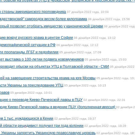
т обыски на объектах УПЦ в Черкасской, Волынской и Херсонской областях 
з страны американского проповедника
07 декабря 2022 года, 10:04
ждественский" самородок весом более килограмма
06 декабря 2022 года, 15:56
оторый позволит отобрать имущество у канонической Церкви
06 декабря 2022 год
ию вокруг русского храма в центре Софии
06 декабря 2022 года, 13:12
демографической ситуации в РФ
06 декабря 2022 года, 12:12
ете пропаганды ЛГБТ и педофилии
05 декабря 2022 года, 17:09
ет выставка о 100-летии подвига новомучеников
05 декабря 2022 года, 15:03
роводит обыски на объектах УПЦ в Полтавской области - СМИ
05 декабря 2022
ей на завершение строительства храма на юге Москвы
05 декабря 2022 года, 10
асти Украины за преследование УПЦ
05 декабря 2022 года, 10:13
равов
05 декабря 2022 года, 10:01
цию о переводе Киево-Печерской лавры в ПЦУ
02 декабря 2022 года, 22:31
воде Киево-Печерской лавры в ведение ПЦУ
(дополненная версия)
02 декабря 
м 1 тыс. нуждающихся в Кении
02 декабря 2022 года, 19:37
й области рецидивист получил три года колонии
02 декабря 2022 года, 19:28
 Украины запретить Украинскую православную церковь
02 декабря 2022 года, 18