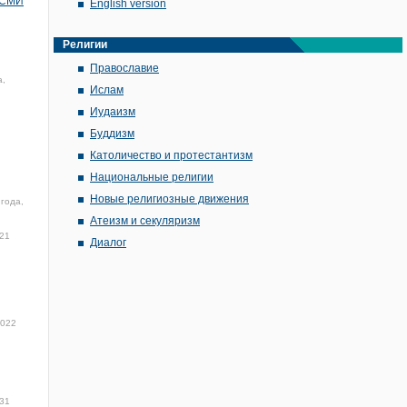
- СМИ
English version
Религии
Православие
а,
Ислам
Иудаизм
Буддизм
Католичество и протестантизм
Национальные религии
Новые религиозные движения
 года,
Атеизм и секуляризм
:21
Диалог
2022
:31