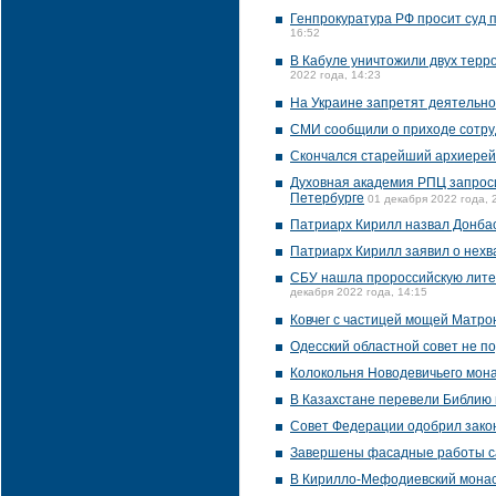
Генпрокуратура РФ просит суд 
16:52
В Кабуле уничтожили двух терр
2022 года, 14:23
На Украине запретят деятельно
СМИ сообщили о приходе сотру
Скончался старейший архиере
Духовная академия РПЦ запроси
Петербурге
01 декабря 2022 года, 
Патриарх Кирилл назвал Донбас
Патриарх Кирилл заявил о нехв
CБУ нашла пророссийскую литер
декабря 2022 года, 14:15
Ковчег с частицей мощей Матро
Одесский областной совет не 
Колокольня Новодевичьего мона
В Казахстане перевели Библию 
Совет Федерации одобрил зако
Завершены фасадные работы са
В Кирилло-Мефодиевский мона