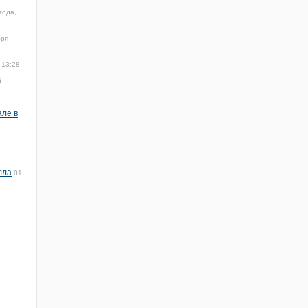
года,
бря
 13:28
6
але в
лла
01