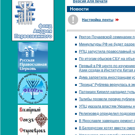
Версия для печати
Новости
Настройка ленты
Ректор Почаевской семинарии п
Минкультуры РФ не будет разре
РПЦ запустила православный ча
По итогам обысков СБУ на объе
Первый в РФ центр по изучени
Азии создан в Институте Китая
Дума запретила иностранцам ус
"Троица" Рублева вернулась в э
Патриарх Кирилл наградил туль
Талибы провели первую публичн
УПЦ указала властям Украины н
Религиовед определил подозрев
В Ярославле завершен ремонт 
В Белоруссии хотят ввести смер