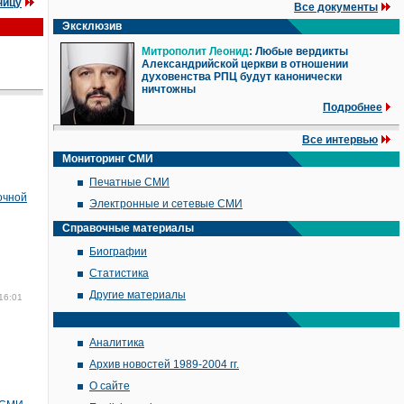
ницу
Все документы
Эксклюзив
Митрополит Леонид
: Любые вердикты
Александрийской церкви в отношении
духовенства РПЦ будут канонически
ничтожны
Подробнее
Все интервью
Мониторинг СМИ
Печатные СМИ
очной
Электронные и сетевые СМИ
Справочные материалы
Биографии
Статистика
Другие материалы
16:01
Аналитика
Архив новостей 1989-2004 гг.
О сайте