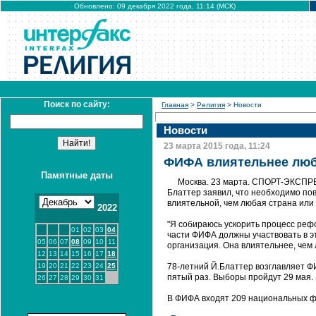
Обновлено: 09 декабря 2022 года, 11:14 (МСК)
Поиск по сайту:
Главная
>
Религия
> Новости
Новости
23 марта 2015 года, 11:24
ФИФА влиятельнее любо
Памятные даты
Москва. 23 марта. СПОРТ-ЭКСП
Блаттер заявил, что необходимо пов
влиятельной, чем любая страна или 
2022
"Я собираюсь ускорить процесс реф
01
02
03
04
части ФИФА должны участвовать в э
05
06
07
08
09
10
11
организация. Она влиятельнее, чем 
12
13
14
15
16
17
18
19
20
21
22
23
24
25
78-летний Й.Блаттер возглавляет Ф
пятый раз. Выборы пройдут 29 мая.
26
27
28
29
30
31
В ФИФА входят 209 национальных ф