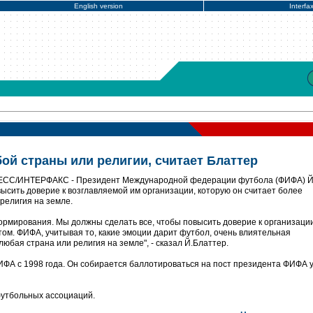
English version
Interfa
й страны или религии, считает Блаттер
РЕСС/ИНТЕРФАКС - Президент Международной федерации футбола (ФИФА) 
ысить доверие к возглавляемой им организации, которую он считает более
религия на земле.
ормирования. Мы должны сделать все, чтобы повысить доверие к организации
том. ФИФА, учитывая то, какие эмоции дарит футбол, очень влиятельная
любая страна или религия на земле", - сказал Й.Блаттер.
ИФА с 1998 года. Он собирается баллотироваться на пост президента ФИФА у
утбольных ассоциаций.