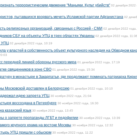
признать террористическим движение "Маньяки. Культ убийств"
02 декабря 2022 
ористов, пытавшихся взорвать мечеть Исламской партии Афганистана
02 дека
сть религиозных организаций, связанных с Россией - СМИ
02 декабря 2022 года,
дников СБУ на объекты УПЦ в трех областях Украины
02 декабря 2022 года, 11:3
й УПЦ
02 декабря 2022 года, 10:19
ла у властей в собственность объект культурного наследия на Обводном кан
20:03
с передней линией обороны русского мира
01 декабря 2022 года, 17:19
атке священников в зоне СВО
01 декабря 2022 года, 15:34
атуру в монастыре в Закарпатье, где продолжают поминать патриарха Кири
ны Московской доставлен в Белоруссию
01 декабря 2022 года, 10:10
поддержал идею запрета УПЦ
30 ноября 2022 года, 21:04
стыря воссоздана в Петербурге
30 ноября 2022 года, 16:30
на казахский язык
30 ноября 2022 года, 13:45
ны о запрете пропаганды ЛГБТ и педофилии
30 ноября 2022 года, 13:39
мого крупного храма на востоке Москвы
30 ноября 2022 года, 12:32
стырь УПЦ пришли с обыском
30 ноября 2022 года, 11:22