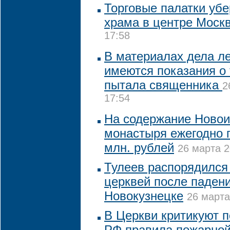
Торговые палатки убе
храма в центре Моск
17:58
В материалах дела л
имеются показания о 
пытала священника
2
17:54
На содержание Новои
монастыря ежегодно 
млн. рублей
26 марта 2
Тулеев распорядился
церквей после падени
Новокузнецке
26 марта
В Церкви критикуют 
РФ правила пожарной