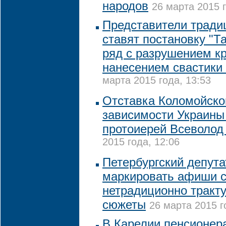
народов
26 марта 2015 г
Представители тради
ставят постановку "Т
ряд с разрушением кр
нанесением свастики
марта 2015 года, 13:53
Отставка Коломойског
зависимости Украины 
протоиерей Всеволод
2015 года, 12:06
Петербургский депута
маркировать афиши с
нетрадиционно тракт
сюжеты
26 марта 2015 г
В Карелии пенсионера