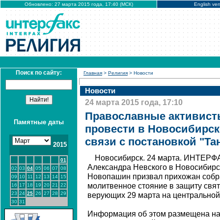
Обновлено: 27 марта 2015 года, 17:40 (МСК)
English ver
Поиск по сайту:
Главная
>
Религия
> Новости
Новости
24 марта 2015 года, 17:10
Православные активист
Памятные даты
провести в Новосибирск
связи с постановкой "Та
2015
Новосибирск. 24 марта. ИНТЕРФА
01
Александра Невского в Новосибирс
02
03
04
05
06
07
08
Новопашин призвал прихожан собр
09
10
11
12
13
14
15
молитвенное стояние в защиту свят
16
17
18
19
20
21
22
23
24
25
26
27
28
29
верующих 29 марта на центральной
30
31
Информация об этом размещена на