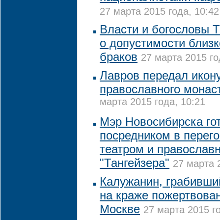
27 марта 2015 года, 10:42
Власти и богословы 
о допустимости близ
браков
27 марта 2015 го
Лавров передал икон
православного монас
марта 2015 года, 10:21
Мэр Новосибирска го
посредником в перег
театром и православ
"Тангейзера"
27 марта 
Калужанин, грабивши
на краже пожертвован
Москве
27 марта 2015 го