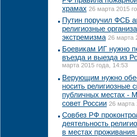
храмах
26 марта 2015 го
Путин поручил ФСБ а
религиозные организ
экстремизма
26 марта 
Боевикам ИГ нужно п
въезда и выезда из Р
марта 2015 года, 14:53
Верующим нужно обе
носить религиозные 
публичных местах - 
совет России
26 марта 
Совбез РФ проконтро
деятельность религи
в местах проживания