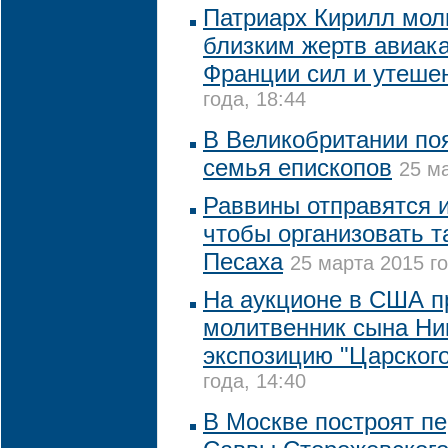
Патриарх Кирилл мол
близким жертв авиак
Франции сил и утеше
года, 18:44
В Великобритании по
семья епископов
25 ма
Раввины отправятся 
чтобы организовать 
Песаха
25 марта 2015 го
На аукционе в США п
молитвенник сына Ник
экспозицию "Царского
года, 14:40
В Москве построят пе