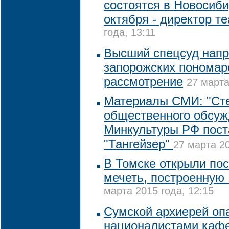
состоятся в Новосиб
октября - директор те
года, 13:11
Высший спецсуд напр
запорожских пономар
рассмотрение
27 марта
Материалы СМИ: "Ст
общественного обсуж
Минкультуры РФ пост
"Тангейзер"
27 марта 20
В Томске открыли пос
мечеть, построенную 
марта 2015 года, 12:15
Сумской архиерей опа
националистами кафе