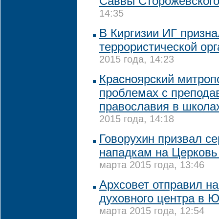
Саввы Сторожевског
14:35
В Киргизии ИГ призна
террористической ор
2015 года, 14:23
Красноярский митроп
проблемах с препода
православия в школа
2015 года, 14:18
Говорухин призвал се
нападкам на Церковь 
марта 2015 года, 13:46
Архсовет отправил на
духовного центра в 
марта 2015 года, 12:54