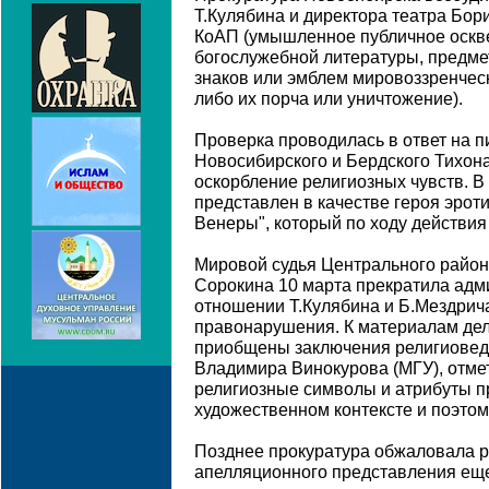
Т.Кулябина и директора театра Бори
КоАП (умышленное публичное оскв
богослужебной литературы, предме
знаков или эмблем мировоззренчес
либо их порча или уничтожение).
Проверка проводилась в ответ на 
Новосибирского и Бердского Тихон
оскорбление религиозных чувств. В
представлен в качестве героя эрот
Венеры", который по ходу действия
Мировой судья Центрального райо
Сорокина 10 марта прекратила адм
отношении Т.Кулябина и Б.Мездрича
правонарушения. К материалам дела
приобщены заключения религиовед
Владимира Винокурова (МГУ), отмет
религиозные символы и атрибуты п
художественном контексте и поэто
Позднее прокуратура обжаловала р
апелляционного представления еще