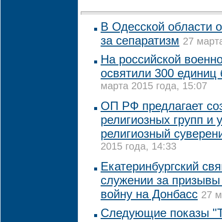
В Одесской области 
за сепаратизм
27 марта
На российской военн
освятили 300 единиц
марта 2015 года, 15:07
ОП РФ предлагает со
религиозных групп и 
религиозный суверен
2015 года, 14:33
Екатеринбургский св
служении за призывы
войну на Донбасс
27 м
Следующие показы "Т