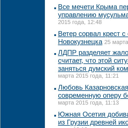
Все мечети Крыма пе
управлению мусульма
2015 года, 12:48
Ветер сорвал крест с
Новокузнецка
25 марта
ЛДПР разделяет жало
считает, что этой си
заняться думский ком
марта 2015 года, 11:21
Любовь Казарновская
современную оперу б
марта 2015 года, 11:13
Южная Осетия добив
из Грузии древней ик