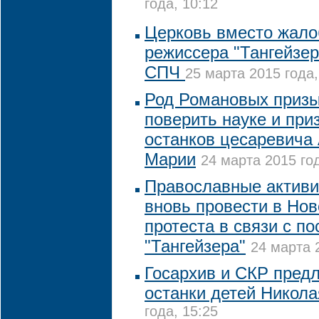
года, 10:12
Церковь вместо жало
режиссера "Тангейзер
СПЧ
25 марта 2015 года,
Род Романовых призы
поверить науке и при
останков цесаревича
Марии
24 марта 2015 год
Православные активи
вновь провести в Но
протеста в связи с п
"Тангейзера"
24 марта 
Госархив и СКР предл
останки детей Николая
года, 15:25