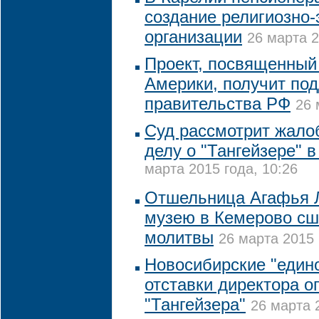
создание религиозно-
организации
26 марта 2
Проект, посвященный
Америки, получит по
правительства РФ
26 
Суд рассмотрит жало
делу о "Тангейзере" 
марта 2015 года, 10:26
Отшельница Агафья 
музею в Кемерово сш
молитвы
26 марта 2015 
Новосибирские "един
отставки директора оп
"Тангейзера"
26 марта 