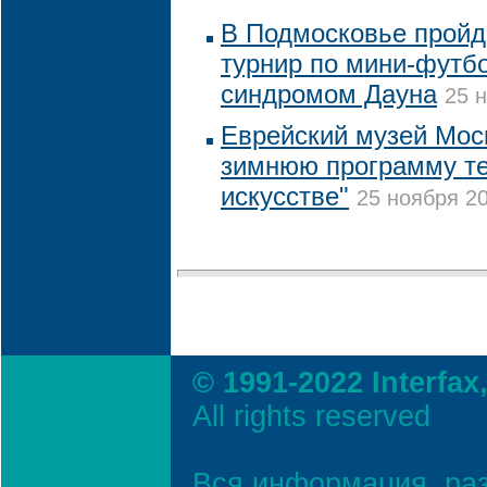
В Подмосковье пройд
турнир по мини-футб
синдромом Дауна
25 н
Еврейский музей Мос
зимнюю программу т
искусстве"
25 ноября 20
© 1991-2022 Interfax
All rights reserved
Вся информация, ра