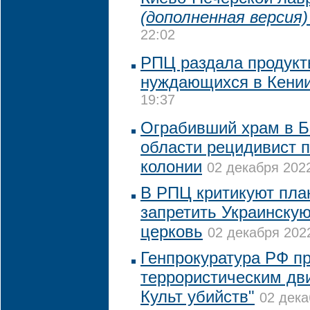
(дополненная версия)
22:02
РПЦ раздала продукт
нуждающихся в Кени
19:37
Ограбивший храм в Б
области рецидивист п
колонии
02 декабря 2022
В РПЦ критикуют пла
запретить Украинску
церковь
02 декабря 2022
Генпрокуратура РФ пр
террористическим дв
Культ убийств"
02 дека