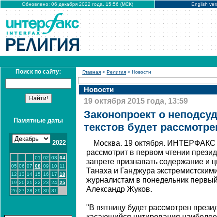
Обновлено: 06 декабря 2022 года, 15:56 (МСК)
English ver
Поиск по сайту:
Главная
>
Религия
> Новости
Новости
19 октября 2015 года, 13:59
Законопроект о неподсу
Памятные даты
текстов будет рассмотре
2022
Москва. 19 октября. ИНТЕРФАКС 
рассмотрит в первом чтении презид
01
02
03
04
запрете признавать содержание и ц
05
06
07
08
09
10
11
Танаха и Ганджура экстремистским
12
13
14
15
16
17
18
журналистам в понедельник первый
19
20
21
22
23
24
25
Александр Жуков.
26
27
28
29
30
31
"В пятницу будет рассмотрен прези
касающийся цитирования наиболее