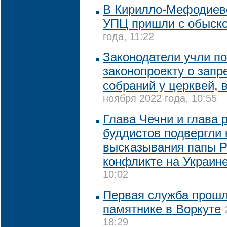
В Кирилло-Мефодиев
УПЦ пришли с обыск
года, 11:22
Законодатели учли п
законопроекту о запр
собраний у церквей, 
ноября 2022 года, 10:55
Глава Чечни и глава 
буддистов подвергли 
высказывания папы Р
конфликте на Украин
10:02
Первая служба прошл
памятнике в Воркуте
18:29