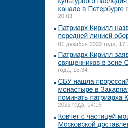
культурного наследи
канале в Петербурге
20:03
Патриарх Кирилл наз
передней линией обо
01 декабря 2022 года, 17:
Патриарх Кирилл заяв
священников в зоне 
года, 15:34
CБУ нашла пророссий
монастыре в Закарпа
поминать патриарха 
2022 года, 14:15
Ковчег с частицей м
Московской доставле