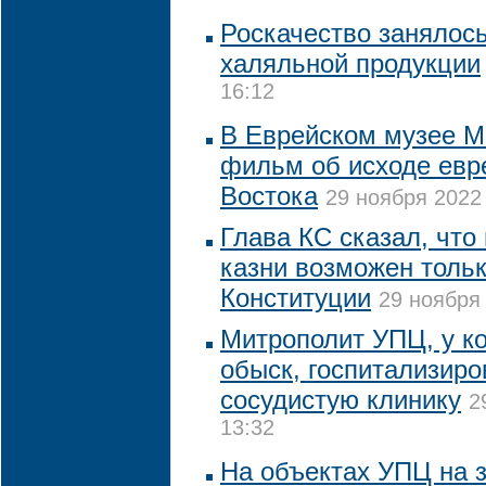
Роскачество занялос
халяльной продукции
16:12
В Еврейском музее М
фильм об исходе евр
Востока
29 ноября 2022 
Глава КС сказал, что
казни возможен толь
Конституции
29 ноября 
Митрополит УПЦ, у к
обыск, госпитализиро
сосудистую клинику
2
13:32
На объектах УПЦ на 