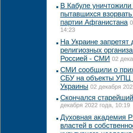
В Кабуле уничтожили 
пытавшихся взорвать
партии Афганистана
0
14:23
На Украине запретят 
религиозных организа
Россией - СМИ
02 дека
СМИ сообщили о прих
СБУ на объекты УПЦ 
Украины
02 декабря 202
Скончался старейши
декабря 2022 года, 10:19
Духовная академия Р
властей в собственно