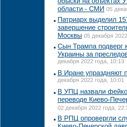
обыски на объектах 
области - СМИ
05 дека
Патриарх выделил 15
завершение строител
Москвы
05 декабря 2022
Сын Трампа подверг 
Украины за преследо
декабря 2022 года, 10:13
В Иране упраздняют 
декабря 2022 года, 10:01
В УПЦ назвали фейк
переводе Киево-Пече
02 декабря 2022 года, 22:
В РПЦ опровергли сл
Киево-Печерской лав