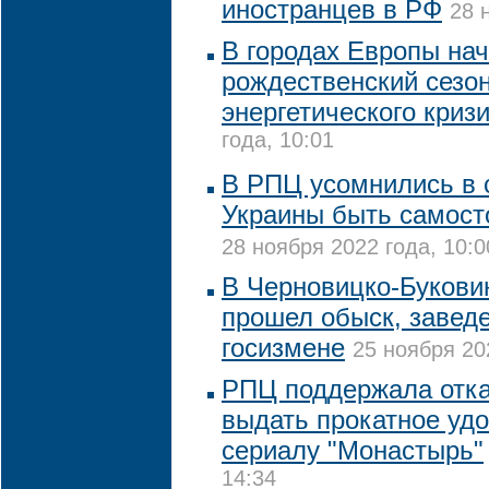
иностранцев в РФ
28 
В городах Европы на
рождественский сезо
энергетического криз
года, 10:01
В РПЦ усомнились в 
Украины быть самост
28 ноября 2022 года, 10:0
В Черновицко-Букови
прошел обыск, заведе
госизмене
25 ноября 20
РПЦ поддержала отка
выдать прокатное уд
сериалу "Монастырь"
14:34