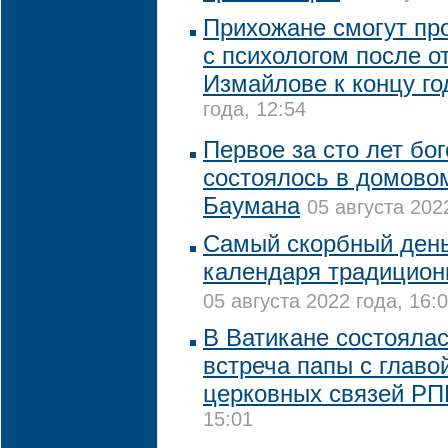
Прихожане смогут пр
с психологом после о
Измайлове к концу го
года, 12:54
Первое за сто лет бо
состоялось в домово
Баумана
05 августа 202
Самый скорбный день
календаря традицион
05 августа 2022 года, 16:
В Ватикане состояла
встреча папы с глав
церковных связей Р
15:01