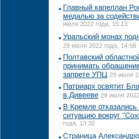
Главный капеллан Ро
медалью за содействи
июля 2022 года, 15:13
Уральский монах подн
29 июля 2022 года, 14:58
Полтавский областной
принимать обращение
запрете УПЦ
29 июля 2
Патриарх освятит Бл
в Дивееве
29 июля 2022
В Кремле отказались
ситуацию вокруг "Сох
года, 13:32
Страница Александро