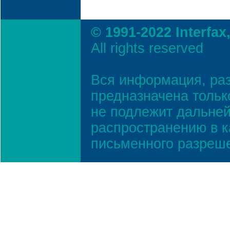
© 1991-2022 Interfax
All rights reserved
Вся информация, ра
предназначена тольк
не подлежит дальней
распространению в к
письменного разреш