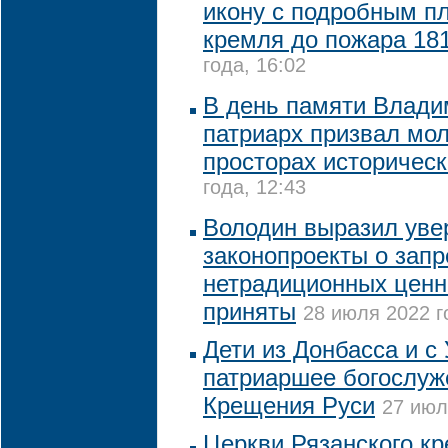
икону с подробным п
кремля до пожара 181
года, 16:02
В день памяти Влади
патриарх призвал мол
просторах историческ
года, 12:43
Володин выразил увер
законопроекты о запр
нетрадиционных ценн
приняты
28 июля 2022 г
Дети из Донбасса и с
патриаршее богослуж
Крещения Руси
27 июл
Церкви Рязанского к