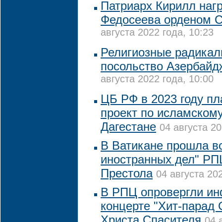
Патриарх Кирилл наг
Федосеева орденом С
августа 2022 года, 10:23
Религиозные радикал
посольство Азербайд
августа 2022 года, 10:00
ЦБ РФ в 2023 году пл
проект по исламскому
Дагестане
04 августа 20
В Ватикане прошла в
иностранных дел" РП
Престола
04 августа 202
В РПЦ опровергли и
концерте "Хит-парад
Христа Спасителя
04 