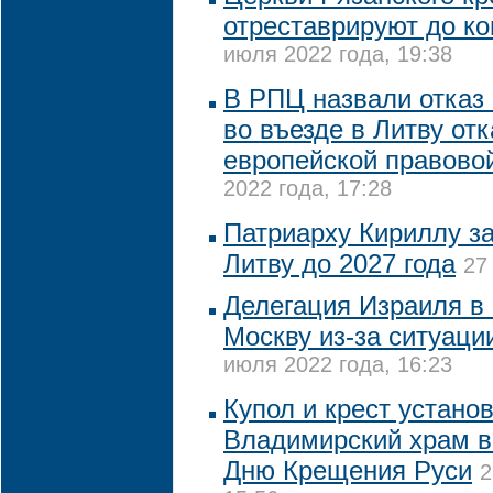
отреставрируют до ко
июля 2022 года, 19:38
В РПЦ назвали отказ
во въезде в Литву отк
европейской правово
2022 года, 17:28
Патриарху Кириллу за
Литву до 2027 года
27
Делегация Израиля в 
Москву из-за ситуаци
июля 2022 года, 16:23
Купол и крест устано
Владимирский храм в
Дню Крещения Руси
2