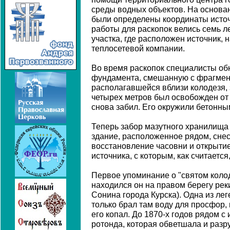
среды водных объектов. На основа
были определены координаты исто
работы для раскопок велись семь лет
участка, где расположен источник,
теплосетевой компании.
Во время раскопок специалисты об
фундамента, смешанную с фрагмен
располагавшейся вблизи колодезя, 
четырех метров был освобожден от 
снова забил. Его окружили бетонны
Теперь забор мазутного хранилища 
здание, расположенное рядом, снес
восстановление часовни и открыти
источника, с которым, как считаетс
Первое упоминание о "святом колоде
находился он на правом берегу рек
Сонина города Курска). Одна из лег
только брал там воду для просфор, 
его копал. До 1870-х годов рядом с
ротонда, которая обветшала и разр