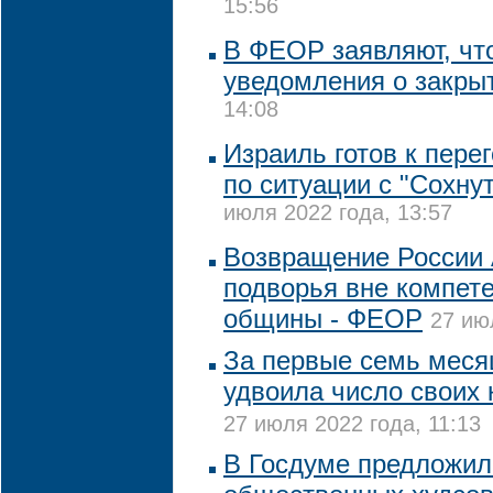
15:56
В ФЕОР заявляют, чт
уведомления о закры
14:08
Израиль готов к пере
по ситуации с "Сохну
июля 2022 года, 13:57
Возвращение России 
подворья вне компет
общины - ФЕОР
27 ию
За первые семь мес
удвоила число своих
27 июля 2022 года, 11:13
В Госдуме предложил