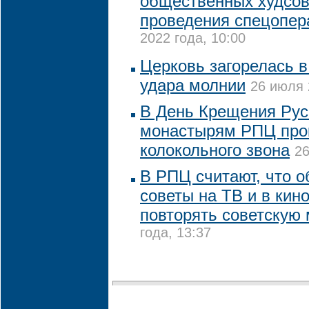
общественных худсов
проведения спецопер
2022 года, 10:00
Церковь загорелась 
удара молнии
26 июля 
В День Крещения Рус
монастырям РПЦ прок
колокольного звона
26
В РПЦ считают, что 
советы на ТВ и в кин
повторять советскую
года, 13:37