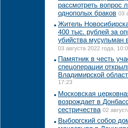
рассмотреть вопрос 
однополых браков
03 
Житель Новосибирск
400 тыс. рублей за о
убийства мусульман 
03 августа 2022 года, 10:
Памятник в честь уча
спецоперации открыл
Владимирской облас
17:23
Московская церковна
возрождает в Донбасс
сестричества
02 август
Выборгский собор до