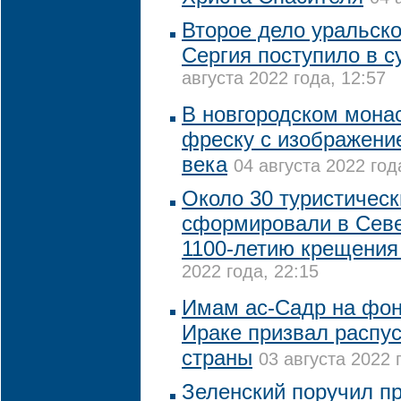
Второе дело уральско
Сергия поступило в с
августа 2022 года, 12:57
В новгородском мона
фреску с изображени
века
04 августа 2022 год
Около 30 туристичес
сформировали в Севе
1100-летию крещения
2022 года, 22:15
Имам ас-Садр на фон
Ираке призвал распу
страны
03 августа 2022 
Зеленский поручил п