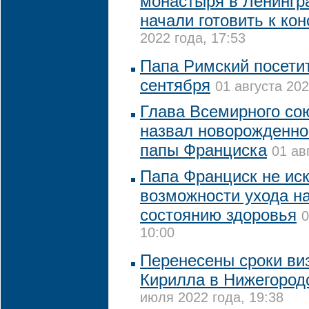
монастыря в Ленингр
начали готовить к ко
2022 года, 17:53
Папа Римский посетит
сентября
01 августа 202
Глава Всемирного со
назвал новорожденног
папы Франциска
01 ав
Папа Франциск не ис
возможности ухода на
состоянию здоровья
0
10:00
Перенесены сроки ви
Кирилла в Нижегород
июля 2022 года, 19:38