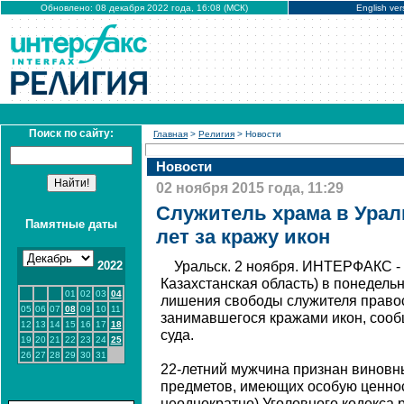
Обновлено: 08 декабря 2022 года, 16:08 (МСК)
English ver
Поиск по сайту:
Главная
>
Религия
> Новости
Новости
02 ноября 2015 года, 11:29
Служитель храма в Урал
Памятные даты
лет за кражу икон
2022
Уральск. 2 ноября. ИНТЕРФАКС - 
Казахстанская область) в понедельн
01
02
03
04
лишения свободы служителя право
05
06
07
08
09
10
11
занимавшегося кражами икон, сооб
12
13
14
15
16
17
18
суда.
19
20
21
22
23
24
25
26
27
28
29
30
31
22-летний мужчина признан виновны
предметов, имеющих особую ценно
неоднократно) Уголовного кодекса 