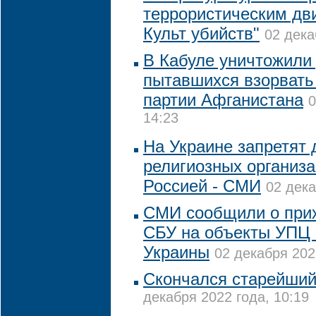
террористическим дв
Культ убийств"
02 дека
В Кабуле уничтожили 
пытавшихся взорвать
партии Афганистана
0
14:23
На Украине запретят 
религиозных организа
Россией - СМИ
02 дека
СМИ сообщили о прих
СБУ на объекты УПЦ 
Украины
02 декабря 202
Скончался старейши
декабря 2022 года, 10:19