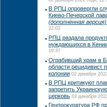
В РПЦ опровергли сл
Киево-Печерской лав
(дополненная версия)
22:02
РПЦ раздала продукт
нуждающихся в Кени
19:37
Ограбивший храм в Б
области рецидивист п
колонии
02 декабря 2022
В РПЦ критикуют пла
запретить Украинску
церковь
02 декабря 2022
Генпрокуратура РФ пр