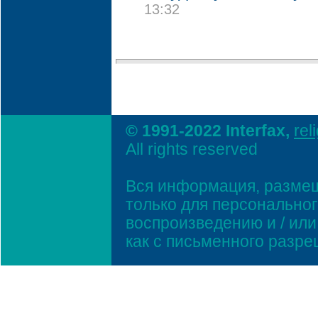
13:32
© 1991-2022 Interfax,
rel
All rights reserved
Вся информация, размещ
только для персонально
воспроизведению и / ил
как с письменного разр