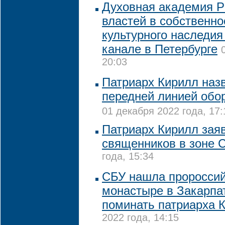
Духовная академия Р
властей в собственно
культурного наследи
канале в Петербурге
20:03
Патриарх Кирилл наз
передней линией обо
01 декабря 2022 года, 17:
Патриарх Кирилл заяв
священников в зоне 
года, 15:34
CБУ нашла пророссий
монастыре в Закарпа
поминать патриарха 
2022 года, 14:15