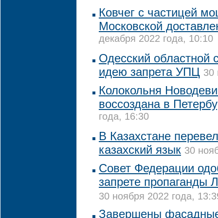
Ковчег с частицей м
Московской доставле
декабря 2022 года, 10:10
Одесский областной 
идею запрета УПЦ
30 
Колокольня Новодеви
воссоздана в Петербу
года, 16:30
В Казахстане переве
казахский язык
30 нояб
Совет Федерации одо
запрете пропаганды 
30 ноября 2022 года, 13:3
Завершены фасадные