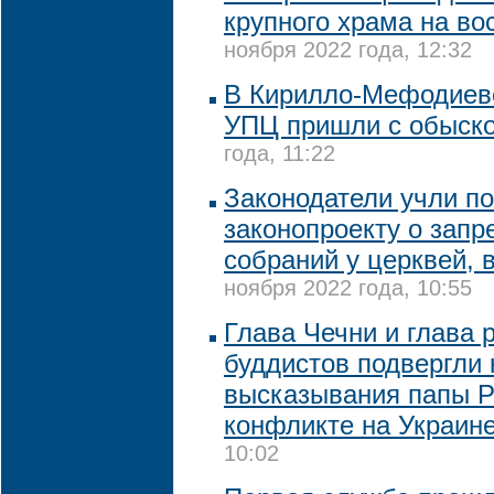
крупного храма на во
ноября 2022 года, 12:32
В Кирилло-Мефодиев
УПЦ пришли с обыск
года, 11:22
Законодатели учли п
законопроекту о запр
собраний у церквей, 
ноября 2022 года, 10:55
Глава Чечни и глава 
буддистов подвергли 
высказывания папы Р
конфликте на Украин
10:02