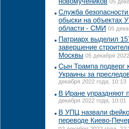
новомучеников
05 дек
Служба безопасности
обыски на объектах 
области - СМИ
05 дека
Патриарх выделил 15
завершение строител
Москвы
05 декабря 2022
Сын Трампа подверг 
Украины за преследо
декабря 2022 года, 10:13
В Иране упраздняют 
декабря 2022 года, 10:01
В УПЦ назвали фейк
переводе Киево-Пече
02 декабря 2022 года, 22: