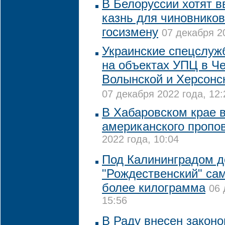
В Белоруссии хотят в
казнь для чиновников
госизмену
07 декабря 2
Украинские спецслуж
на объектах УПЦ в Че
Волынской и Херсонс
07 декабря 2022 года, 12:
В Хабаровском крае 
американского пропо
2022 года, 10:04
Под Калининградом 
"Рождественский" са
более килограмма
06 
15:56
В Раду внесен законо