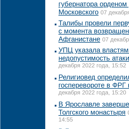
губернатора орденом
Московского
07 декабря
Талибы провели перв
с момента возвращени
Афганистане
07 декабр
УПЦ указала властям
недопустимость атак
декабря 2022 года, 15:52
Религиовед определи
госперевороте в ФРГ 
декабря 2022 года, 15:20
В Ярославле заверше
Толгского монастыря
14:55