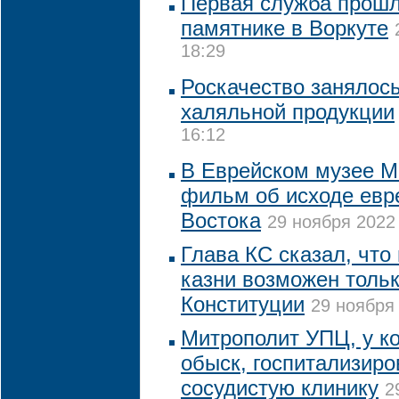
Первая служба прошл
памятнике в Воркуте
18:29
Роскачество занялос
халяльной продукции
16:12
В Еврейском музее М
фильм об исходе евр
Востока
29 ноября 2022 
Глава КС сказал, что
казни возможен толь
Конституции
29 ноября 
Митрополит УПЦ, у к
обыск, госпитализиро
сосудистую клинику
2