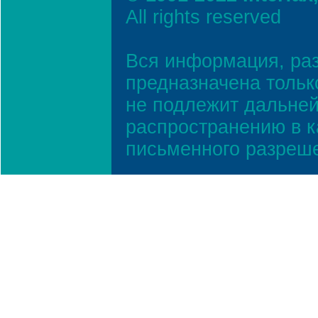
All rights reserved
Вся информация, ра
предназначена тольк
не подлежит дальней
распространению в к
письменного разреш