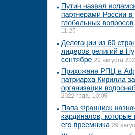
Путин назвал исламс
партнерами России в
глобальных вопросов
11:25
Делегации из 60 стра
лидеров религий в Ну
сентябре
29 августа 202
Прихожане РПЦ в Аф
патриарха Кирилла з
организации водосна
2022 года, 10:05
Папа Франциск назна
кардиналов, которые
его преемника
29 авгус