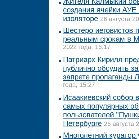
Жителя Калмыкии обв
создания ячейки АУЕ
изоляторе
26 августа 20
Шестеро иеговистов 
реальным срокам в 
2022 года, 16:17
Патриарх Кирилл пре
публично обсудить за
запрете пропаганды 
года, 15:27
Исаакиевский собор в
самых популярных об
пользователей "Пушки
Петербурге
26 августа 
Многолетний куратор 