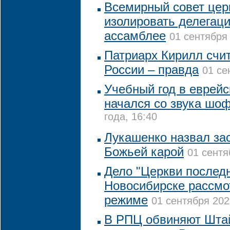
Всемирный совет цер
изолировать делегац
ассамблее
01 сентября 
Патриарх Кирилл счит
России – правда
01 се
Учебный год в еврейс
начался со звука шо
года, 16:40
Лукашенко назвал за
Божьей карой
01 сентя
Дело "Церкви последн
Новосибирске рассмо
режиме
01 сентября 202
В РПЦ обвиняют Шта