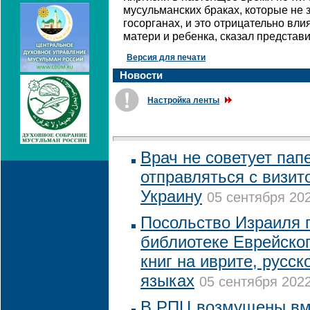
мусульманских браках, которые не 
госорганах, и это отрицательно вл
матери и ребенка, сказал представ
Версия для печати
Новости
Настройка ленты
Врач не советует пап
отправляться с визит
Украину
05 сентября 202
Посольство Израиля 
библиотеке Еврейско
книг на иврите, русск
языках
05 сентября 2022
В РПЦ возмущены вм