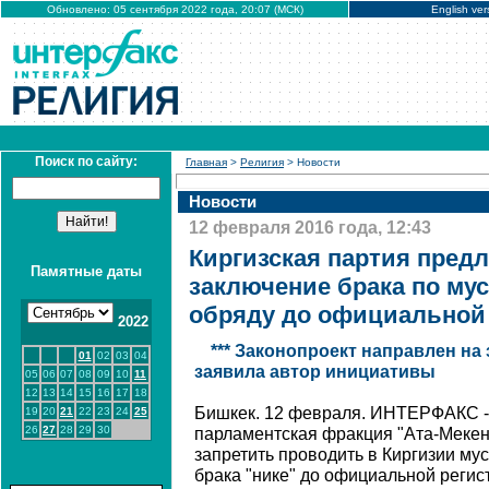
Обновлено: 05 сентября 2022 года, 20:07 (МСК)
English ver
Поиск по сайту:
Главная
>
Религия
> Новости
Новости
12 февраля 2016 года, 12:43
Киргизская партия предл
Памятные даты
заключение брака по му
обряду до официальной
2022
*** Законопроект направлен на
01
02
03
04
заявила автор инициативы
05
06
07
08
09
10
11
12
13
14
15
16
17
18
Бишкек. 12 февраля. ИНТЕРФАКС -
19
20
21
22
23
24
25
26
27
28
29
30
парламентская фракция "Ата-Мекен"
запретить проводить в Киргизии му
брака "нике" до официальной регис