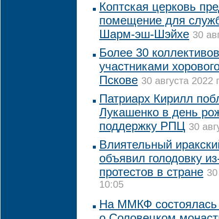
Коптская церковь пр
помещение для служб
Шарм-эш-Шэйхе
30 ав
Более 30 коллективов
участниками хоровог
Пскове
30 августа 2022 
Патриарх Кирилл поб
Лукашенко в день ро
поддержку РПЦ
30 авг
Влиятельный иракски
объявил голодовку из
протестов в стране
30
10:05
На ММКФ состоялась
о Соловецком монас