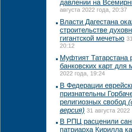
давлении на Всемирн
августа 2022 года, 20:37
Власти Дагестана ока
строительстве духовн
гигантской мечетью
3
20:12
Муфтият Татарстана 
банковских карт для
2022 года, 19:24
В Федерации еврейск
признательны Горбач
религиозных свобод
(
версия)
31 августа 2022 
В РПЦ расценили сан
патриарха Кирилла к