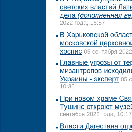
светских властей Лат
дела
(дополненная ве
2022 года, 16:57
В Харьковской област
московской церковно
хоспис
05 сентября 2022
Главные угрозы от те
мизантропов исходил
Украины - эксперт
05 
10:35
При новом храме Свя
Тушине откроют музе
сентября 2022 года, 10:17
Власти Дагестана от