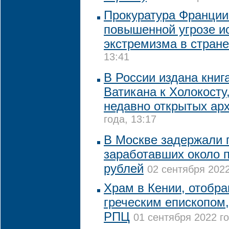
Прокуратура Франции
повышенной угрозе и
экстремизма в стране
13:41
В России издана книг
Ватикана к Холокосту
недавно открытых ар
года, 13:17
В Москве задержали 
заработавших около 
рублей
02 сентября 2022
Храм в Кении, отобр
греческим епископом
РПЦ
01 сентября 2022 го