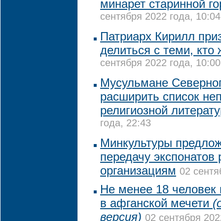
минарет старинной го
сентября 2022 года, 10:04
Патриарх Кирилл при
делиться с теми, кто
сентября 2022 года, 10:00
Мусульмане Северног
расширить список не
религиозной литерат
года, 22:43
Минкультуры предлож
передачу экспонатов
организациям
02 сентя
Не менее 18 человек 
в афганской мечети
(
версия)
02 сентября 202