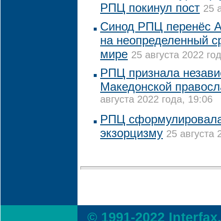
РПЦ покинул пост
25 
Синод РПЦ перенёс А
на неопределенный ср
мире
25 августа 2022 год
РПЦ признала незави
Македонской правосл
августа 2022 года, 19:06
РПЦ сформулировала
экзорцизму
25 августа 
© 1991-2022 Interfax