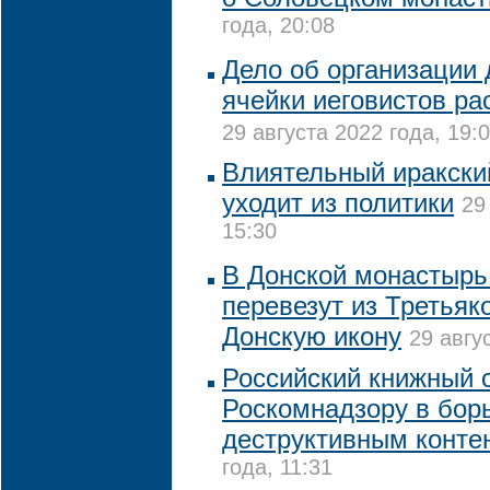
года, 20:08
Дело об организации 
ячейки иеговистов р
29 августа 2022 года, 19:
Влиятельный иракски
уходит из политики
29
15:30
В Донской монастырь
перевезут из Третьяк
Донскую икону
29 авгу
Российский книжный 
Роскомнадзору в бор
деструктивным конте
года, 11:31