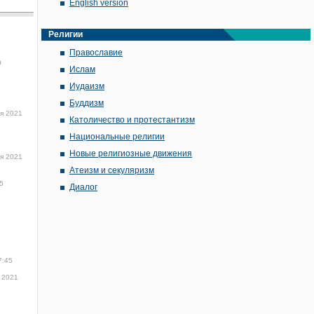
English version
Религии
Православие
0
Ислам
Иудаизм
Буддизм
ря 2021
Католичество и протестантизм
Национальные религии
Новые религиозные движения
ря 2021
Атеизм и секуляризм
5
Диалог
7:45
 2021