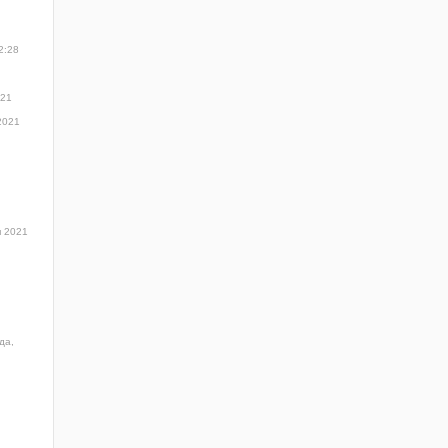
2:28
:21
2021
я 2021
да,