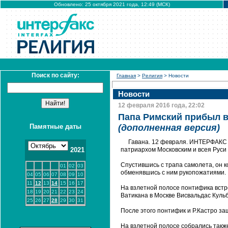
Обновлено: 25 октября 2021 года, 12:49 (МСК)
Поиск по сайту:
Главная
>
Религия
> Новости
Новости
12 февраля 2016 года, 22:02
Папа Римский прибыл в
Памятные даты
(дополненная версия)
Гавана. 12 февраля. ИНТЕРФАКС -
2021
патриархом Московским и всея Руси
Спустившись с трапа самолета, он к
01
02
03
обменявшись с ним рукопожатиями.
04
05
06
07
08
09
10
11
12
13
14
15
16
17
На взлетной полосе понтифика встр
18
19
20
21
22
23
24
Ватикана в Москве Висвальдас Кульб
25
26
27
28
29
30
31
После этого понтифик и Р.Кастро за
На взлетной полосе собрались такж