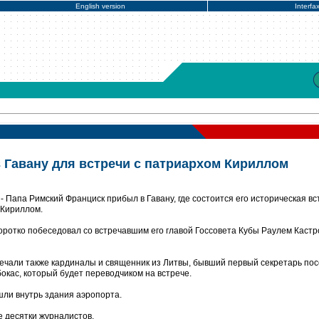
English version
Interfa
 Гавану для встречи с патриархом Кириллом
 Папа Римский Франциск прибыл в Гавану, где состоится его историческая вс
 Кириллом.
оротко побеседовал со встречавшим его главой Госсовета Кубы Раулем Кастр
ечали также кардиналы и священник из Литвы, бывший первый секретарь пос
окас, который будет переводчиком на встрече.
шли внутрь здания аэропорта.
е десятки журналистов.