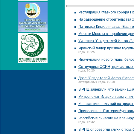
Реставрация главного собора Н
На завершение строительства х
Патриарх Кирилл назвал Еванге
Мечети Москвы в нерабочие дни
Участник "Свидетелей Иеговы" 
Иранский лидер призвал мусул
года, 10:25
Инаугурация нового главы белор
Сотрудники ФСИН, причастные 
года, 10:20
Двое "Свидетелей Иеговы" арес
октября 2021 года, 10:18
В РПЦ заверили, что вакцинаци
Митрополит Иларион выступил 
Константинопольский патриарх
Принесение в Екатеринбург ков
Российские синагоги не планир
года, 15:32
В РПЦ опровергли слухи о том,