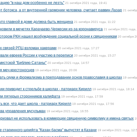
ацию "в наш дом особенно не лезть"
21 октября 2021 года, 19:41
т ботокса, а от внутренней гармонии человека, считает раввин Лазар
21 октяб
 что главной в доме должна быть женщина
21 октября 2021 года, 11:22
овили в мечетях Карачаево-Черкесии из-за коронавируса
21 октября 2021 года,
 котором РКН нашел возбуждение социальной розни к священникам
20 октября 
х связей РПЦ взломан хакерами
20 октября 2021 года, 17:27
али евреев России к участию в переписи
20 октября 2021 года, 15:27
мистской "Библию Сатаны"
20 октября 2021 года, 14:57
я меч крестоносцев
19 октября 2021 года, 20:06
ать скуки и формализма в преподавании основ православия в школах
19 октяб
ии приводит к стрельбе в школах - патриарх Кирилл
19 октября 2021 года, 18:14
ли пятерых сторонников халифата
19 октября 2021 года, 17:59
 все, что дает школа - патриарх Кирилл
19 октября 2021 года, 17:56
ава управления мусульман
19 октября 2021 года, 16:55
ризвал не использовать в коммерции священную символику и имена святых
1
е старинного шрифта "Казан басма" выпустят в Казани
19 октября 2021 года, 12: