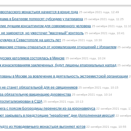
овоспасского монастыря начнется в конце года
25 октября 2021 года, 12:49
рама в Братееве попросят субсидию у патриарха
25 октября 2021 года, 11:25
лие лучшим консалтингом для современного человека
25 октября 2021 года, 11:1
 не закроются, но ужесточат "масочный" контроль
25 октября 2021 года, 10:41
осужден в Севастополе на шесть лет
25 октября 2021 года, 10:30
ьманские страны отказаться от нормализации отношений с Израилем
25 октяб
усских католиков состоялась в Минске
25 октября 2021 года, 10:24
к изнасилованиям заключенных, будут лишены епархиальных наград
25 октяб
тованы в Москве за вовлечение в деятельность экстремистской организации
2
я не станет обязательной для ее священников
25 октября 2021 года, 10:15
за обязательную вакцинацию духовенства
25 октября 2021 года, 10:14
 госпитализирован в США
25 октября 2021 года, 10:13
чега с поясом Богородицы перенесли из-за коронавируса
22 октября 2021 года, 1
уют закрывать в предстоящие "нерабочие" дни
(дополненная версия)
22 октября
 будто из Новодевичьего монастыря выгоняют котов
22 октября 2021 года, 10:55