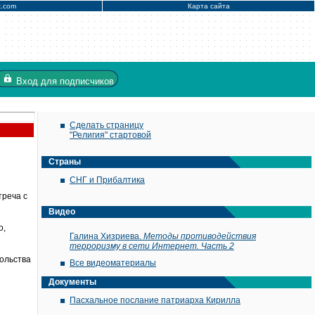
x.com
Карта сайта
Вход
для подписчиков
Сделать страницу
"Религия" стартовой
Страны
СНГ и Прибалтика
треча с
Видео
о,
Галина Хизриева.
Методы противодействия
терроризму в сети Интернет. Часть 2
ольства
Все видеоматериалы
Документы
Пасхальное послание патриарха Кирилла