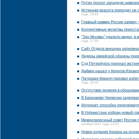
Путин просит западную цивилиз
Истинная красота приходит не о
года, 13:43
Главный раввин России заявил,
Коллективные молитвы приостан
"Эхо Москвы" удалило видео, в
года, 17:34
Сайт Отдела внешних церковны
Лидеры еврейской общины призв
Суд Петербурга признал экстре
Дайвер нашел у берегов Израил
Патриарх Кирилл призвал избег
года, 18:33
Отсутствие религии в образован
В Карачаево-Черкесии задержа
Интернет способен перечеркнуть
В Узбекистане избран новый гл
Межрелигиозный совет России п
октября 2021 года, 13:57
Новое издание Корана на основ