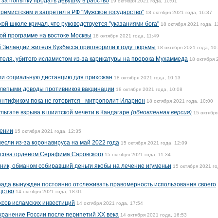
 за попытку продать девушку в рабство
19 октября 2021 года, 10:01
ремистским и запретил в РФ "Мужское государство"
18 октября 2021 года, 16:37
ой школе кричал, что руководствуется "указаниями бога"
18 октября 2021 года, 1
кой программе на востоке Москвы
18 октября 2021 года, 11:49
 Зеландии жителя Кузбасса приговорили к году тюрьмы
18 октября 2021 года, 10
теля, убитого исламистом из-за карикатуры на пророка Мухаммеда
18 октября 
или социальную дистанцию для прихожан
18 октября 2021 года, 10:13
лепыми доводы противников вакцинации
18 октября 2021 года, 10:08
онтификом пока не готовится - митрополит Иларион
18 октября 2021 года, 10:00
ультате взрыва в шиитской мечети в Кандагаре
(обновленная версия)
15 октябр
мении
15 октября 2021 года, 12:35
сли из-за коронавируса на май 2022 года
15 октября 2021 года, 12:09
усова орденом Серафима Саровского
15 октября 2021 года, 11:34
ик, обманом собиравший деньги якобы на лечение игуменьи
15 октября 2021 го
ада вынужден постоянно отслеживать правомерность использования своего
дство
14 октября 2021 года, 18:01
ксов исламских инвестиций
14 октября 2021 года, 17:54
хранение России после перипетий XX века
14 октября 2021 года, 16:53