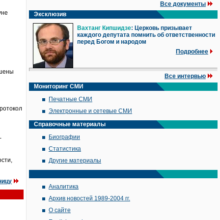
Все документы
уне
Эксклюзив
Вахтанг Кипшидзе
: Церковь призывает
каждого депутата помнить об ответственности
перед Богом и народом
Подробнее
ешены
Все интервью
Мониторинг СМИ
Печатные СМИ
протокол
Электронные и сетевые СМИ
Справочные материалы
Биографии
-
Статистика
ости,
Другие материалы
ницу
Аналитика
Архив новостей 1989-2004 гг.
О сайте