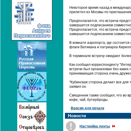
Некоторое время назад в междунаро
прилетел из Москвы по приглашению
Предполагается, что встреча предс
завершится подписанием совместной
Предполагается, что встреча предс
завершится подписанием совместной
В комнате аэропорта, где состоится
флаги Ватикана и патриарха Кирилл
В терминале встречу ожидают более
Как сообщил корреспонденту "Интер
встречи был организован без каких-л
принимающая сторона очень дружелю
"Кубинская сторона делает все для т
заявил он.
Священник также сообщил, что во вр
кофе, чай, бутерброды.
Версия для печати
Новости
Настройка ленты