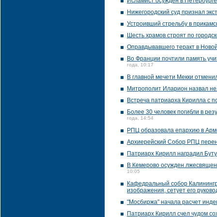
Исламист осужден в Петербурге
Нижегородский суд признал экст
Устроивший стрельбу в прикамск
Шесть храмов строят по городс
Оправдывавшего теракт в Новой
Во Франции почтили память учи
года, 10:17
В главной мечети Мекки отмен
Митрополит Иларион назвал не
Встреча патриарха Кирилла с п
Более 30 человек погибли в рез
года, 14:54
РПЦ образовала епархию в Ар
Архиерейский Собор РПЦ перене
Патриарх Кирилл наградил Бут
В Кемерово осужден лжесвященн
10:05
Кафедральный собор Калинингр
изображения, сетует его руково
"Мосбиржа" начала расчет инде
Патриарх Кирилл счел чудом со