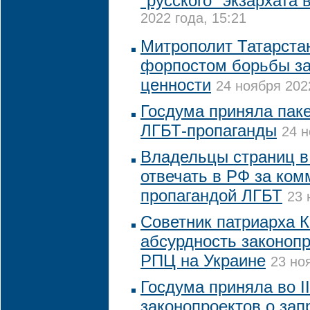
"русского" экзархата
2022 года, 15:21
Митрополит Татарста
форпостом борьбы з
ценности
24 ноября 202
Госдума приняла паке
ЛГБТ-пропаганды
24 н
Владельцы страниц в 
отвечать в РФ за ком
пропагандой ЛГБТ
23 
Советник патриарха К
абсурдность законопр
РПЦ на Украине
23 но
Госдума приняла во II
законопроектов о зап