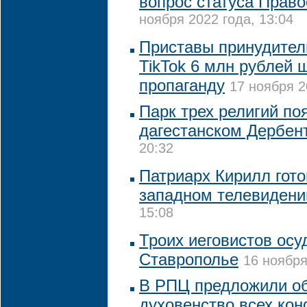
вопрос статуса Прав
ноября 2022 года, 13:04
Приставы принудител
TikTok 6 млн рублей 
пропаганду
17 ноября 2
Парк трех религий по
дагестанском Дербен
20:32
Патриарх Кирилл гото
западном телевидени
15:08
Троих иеговистов осу
Ставрополье
16 ноября
В РПЦ предложили об
духовенство всех ко