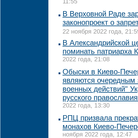
11:55
В Верховной Раде за
законопроект о запре
22 ноября 2022 года, 21:5
В Александрийской ц
поминать патриарха 
2022 года, 21:08
Обыски в Киево-Пече
являются очередным 
военных действий" У
русского православия
2022 года, 13:30
РПЦ призвала прекра
монахов Киево-Печер
ноября 2022 года, 12:47