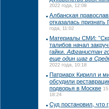
2022 года, 12:08
Албанская православ
отказалась признать
года, 11:02
Материалы СМИ: "Ск
талибов начал закру
гайки.
Афганистан г
еще один шаг в Сред
2022 года, 10:18
Патриарх Кирилл и м
обсудили реставраци
подворья в Москве
15
18:24
Суд постановил, что