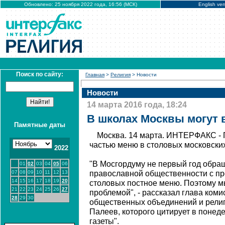
Обновлено: 25 ноября 2022 года, 16:56 (МСК)
English ver
Поиск по сайту:
Главная
>
Религия
> Новости
Новости
14 марта 2016 года, 18:24
В школах Москвы могут 
Памятные даты
Москва. 14 марта. ИНТЕРФАКС - 
частью меню в столовых московски
2022
"В Мосгордуму не первый год обра
01
02
03
04
05
06
07
08
09
10
11
12
13
православной общественности с пр
14
15
16
17
18
19
20
столовых постное меню. Поэтому м
21
22
23
24
25
26
27
проблемой", - рассказал глава ком
28
29
30
общественных объединений и рели
Палеев, которого цитирует в понед
газеты".