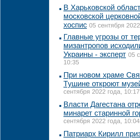
В Харьковской област
московской церковно
хоспис
05 сентября 2022
Главные угрозы от те
мизантропов исходил
Украины - эксперт
05 
10:35
При новом храме Свя
Тушине откроют музе
сентября 2022 года, 10:17
Власти Дагестана от
минарет старинной го
сентября 2022 года, 10:04
Патриарх Кирилл при