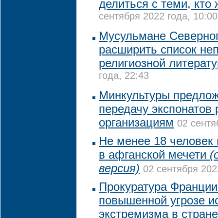
делиться с теми, кто
сентября 2022 года, 10:00
Мусульмане Северног
расширить список не
религиозной литерат
года, 22:43
Минкультуры предлож
передачу экспонатов
организациям
02 сентя
Не менее 18 человек 
в афганской мечети
(
версия)
02 сентября 202
Прокуратура Франции
повышенной угрозе и
экстремизма в стране