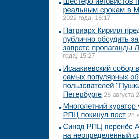
Шестеро иеговистов 
реальным срокам в 
2022 года, 16:17
Патриарх Кирилл пре
публично обсудить за
запрете пропаганды 
года, 15:27
Исаакиевский собор в
самых популярных об
пользователей "Пушки
Петербурге
26 августа 
Многолетний куратор 
РПЦ покинул пост
25 
Синод РПЦ перенёс А
на неопределенный ср