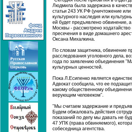
Людмила была задержана в качеств
статьи 243 УК РФ (уничтожение ил
культурного наследия или культурн
ей будет предъявлено обвинение, а
Москвы - рассмотрено ходатайство
пресечения в виде домашнего арест
Оксана Михалкина.
По словам защитника, обвинение п
расследования уголовного дела, во
года по заявлению объединения "М
культурных ценностей.
Пока Л.Есипенко является единств
Адвокат сообщила, что ее подзащит
какому общественному объединению
верующим человеком".
"Мы считаем задержание и предъя
Будем обжаловать действия сотруд
показаний по делу мы давать не буд
47 УПК (права обвиняемого), которая
собеседница агентства.