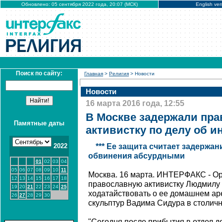
Обновлено: 05 сентября 2022 года, 20:07 (МСК)
English ver
Поиск по сайту:
Главная
>
Религия
> Новости
Новости
16 марта 2016 года, 12:55
В Москве задержали пр
Памятные даты
активистку по делу об и
2022
*** Ее защита считает задержа
обвинения абсурдными
01
02
03
04
05
06
07
08
09
10
11
Москва. 16 марта. ИНТЕРФАКС - О
12
13
14
15
16
17
18
православную активистку Людмилу
19
20
21
22
23
24
25
ходатайствовать о ее домашнем ар
26
27
28
29
30
скульптур Вадима Сидура в столичн
"Сегодня после прибытия в отдел 