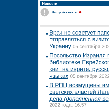
Новости
Настройка ленты
Врач не советует пап
отправляться с визит
Украину
05 сентября 202
Посольство Израиля 
библиотеке Еврейско
книг на иврите, русск
языках
05 сентября 2022
В РПЦ возмущены вм
светских властей Лат
дела
(дополненная ве
2022 года, 16:57