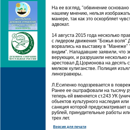
На ее взгляд, "обвинение основано
нашему мнению, нельзя изображать 
манере, так как это оскорбляет чув
адвокат.
14 августа 2015 года несколько пр
с лидером движения "Божья воля"
ворвались на выставку в "Манеже" 
видим". Нападавшие заявили, что э
верующих, и разрушили несколько и
арестовал Д.Цорионова на десять с
мелком хулиганстве. Полиция изъя
линогравюры.
Л.Есипенко подозревается в повреж
Ранее ее оштрафовали на тысячу ру
теперь ей вменяется ст.243 УК (ун
объектов культурного наследия или
санкция которой предусматривает ш
рублей, принудительные работы ил
трех лет.
Версия для печати