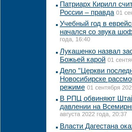
Патриарх Кирилл счит
России – правда
01 се
Учебный год в еврейс
начался со звука шо
года, 16:40
Лукашенко назвал за
Божьей карой
01 сентя
Дело "Церкви последн
Новосибирске рассмо
режиме
01 сентября 202
В РПЦ обвиняют Шта
давлении на Всемирн
августа 2022 года, 20:37
Власти Дагестана ока