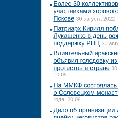
Более 30 коллективов
участниками хоровог
Пскове
30 августа 2022 
Патриарх Кирилл поб
Лукашенко в день ро
поддержку РПЦ
30 авг
Влиятельный иракски
объявил голодовку из
протестов в стране
30
10:05
На ММКФ состоялась
о Соловецком монас
года, 20:08
Дело об организации 
ячейки иеговистов р