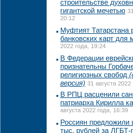
строительстве духовн
гигантской мечетью
3
20:12
Муфтият Татарстана 
банковских карт для
2022 года, 19:24
В Федерации еврейск
признательны Горбач
религиозных свобод
(
версия)
31 августа 2022 
В РПЦ расценили сан
патриарха Кирилла к
августа 2022 года, 16:39
Россиян предложили 
тыс. рублей за ЛГБТ-