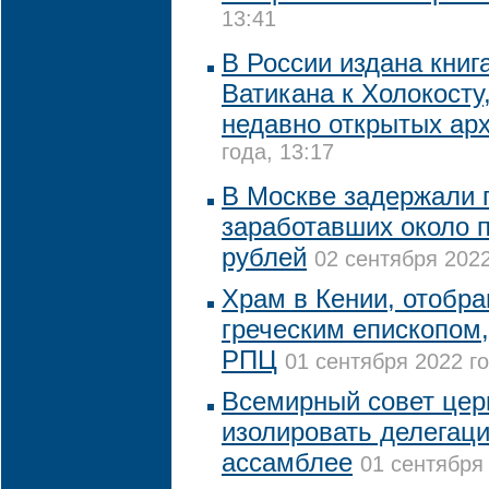
13:41
В России издана книг
Ватикана к Холокосту
недавно открытых ар
года, 13:17
В Москве задержали 
заработавших около 
рублей
02 сентября 2022
Храм в Кении, отобр
греческим епископом
РПЦ
01 сентября 2022 го
Всемирный совет цер
изолировать делегац
ассамблее
01 сентября 