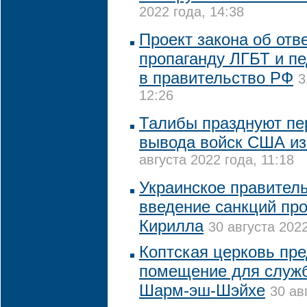
2022 года, 14:38
Проект закона об отв
пропаганду ЛГБТ и п
в правительство РФ
3
12:26
Талибы празднуют пе
вывода войск США из
августа 2022 года, 11:18
Украинское правител
введение санкций про
Кирилла
30 августа 2022
Коптская церковь пр
помещение для служб
Шарм-эш-Шэйхе
30 ав