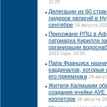
11:25
Делегации из 60 стра
лидеров религий в Ну
сентябре
29 августа 202
Прихожане РПЦ в Аф
патриарха Кирилла з
организации водосна
2022 года, 10:05
Папа Франциск назна
кардиналов, которые
его преемника
29 авгус
Жителя Калмыкии обв
создания ячейки АУЕ
изоляторе
26 августа 20