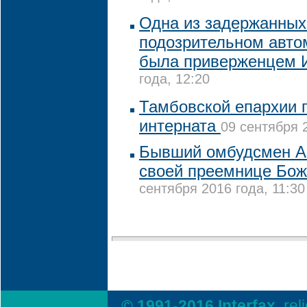
Одна из задержанных
подозрительном авто
была приверженцем 
года, 12:20
Тамбовской епархии 
интерната
09 сентября 2
Бывший омбудсмен А
своей преемнице Бо
сентября 2016 года, 11:30
© 1991-2016 Interfax,
rel