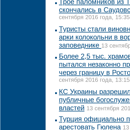
Трое паломников из 
скончались в Саудов
сентября 2016 года, 15:35
Туристы стали винов
арки колокольни в во
заповеднике
13 сентябр
Более 2,5 тыс. храм
пытался незаконно п
через границу в Рост
сентября 2016 года, 13:15
КС Украины разрешил
публичные богослуже
властей
13 сентября 201
Турция официально 
арестовать Гюлена
13