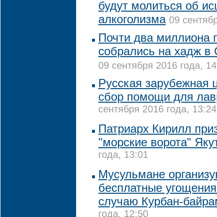
будут молиться об ис
алкоголизма
09 сентябр
Почти два миллиона 
собрались на хадж в
09 сентября 2016 года, 14
Русская зарубежная 
сбор помощи для лав
сентября 2016 года, 13:24
Патриарх Кирилл при
"морские ворота" Як
года, 13:01
Мусульмане организу
бесплатные угощения
случаю Курбан-байра
года, 12:50