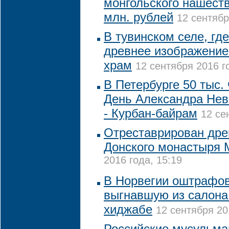
монгольского нашеств
млн. рублей
12 сентябр
В тувинском селе, гд
древнее изображение
храм
12 сентября 2016 г
В Петербурге 50 тыс.
День Александра Невс
- Курбан-байрам
12 се
Отреставрирован дре
Донского монастыря
2016 года, 15:19
В Норвегии оштрафов
выгнавшую из салона
хиджабе
12 сентября 20
Российские мусульман