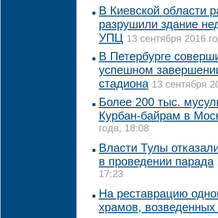
В Киевской области р
разрушили здание не
УПЦ
13 сентября 2016 го
В Петербурге соверш
успешном завершении
стадиона
13 сентября 20
Более 200 тыс. мусу
Курбан-байрам в Мос
года, 18:08
Власти Тулы отказал
в проведении парада
17:23
На реставрацию одно
храмов, возведенных 