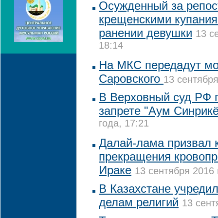
Осужденный за репост
крещенскими купания
ранении девушки
13 с
18:14
На МКС передадут м
Саровского
13 сентября
В Верховный суд РФ п
запрете "Аум Синрикё
года, 17:21
Далай-лама призвал к
прекращения кровопр
Ираке
13 сентября 2016 
В Казахстане учредил
делам религий
13 сент