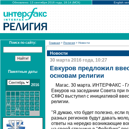
Обновлено: 13 сентября 2016 года, 18:14 (МСК)
English ver
Поиск по сайту:
Главная
>
Религия
> Новости
Новости
30 марта 2016 года, 10:27
Евкуров предложил ввест
Памятные даты
основам религии
2016
Магас. 30 марта. ИНТЕРФАКС - Г
Евкуров на заседании Совета при 
01
02
03
04
СКФО выступил с инициативой ввест
05
06
07
08
09
10
11
религии.
12
13
14
15
16
17
18
19
20
21
22
23
24
25
"Я думаю, что будет полезно, если
26
27
28
29
30
разных регионов будут давать мо
ответы на нередко возникающие во
на своей странице в "Фейсбуке" пос