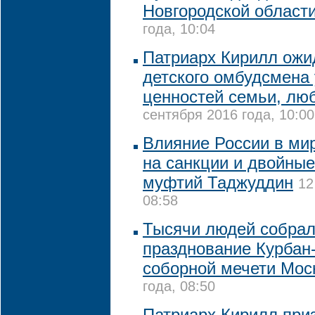
Новгородской област
года, 10:04
Патриарх Кирилл ожид
детского омбудсмена
ценностей семьи, лю
сентября 2016 года, 10:00
Влияние России в мир
на санкции и двойные
муфтий Таджуддин
12
08:58
Тысячи людей собрал
празднование Курбан
соборной мечети Мос
года, 08:50
Патриарх Кирилл при