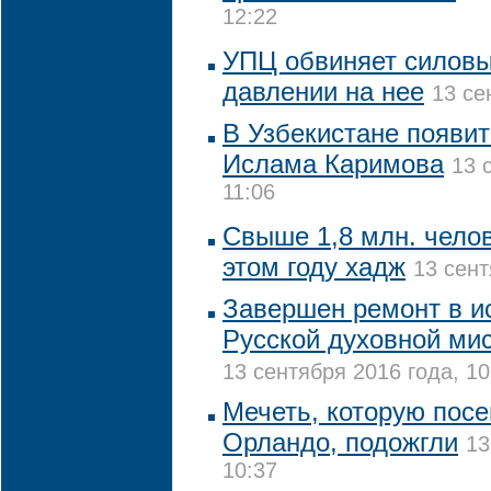
12:22
УПЦ обвиняет силовы
давлении на нее
13 се
В Узбекистане появи
Ислама Каримова
13 
11:06
Свыше 1,8 млн. чело
этом году хадж
13 сент
Завершен ремонт в и
Русской духовной ми
13 сентября 2016 года, 10
Мечеть, которую посе
Орландо, подожгли
13
10:37