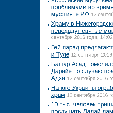
проблемами во время
муфтияте РФ
12 сентяб
Храму в Нижегородск
передадут святые мо
сентября 2016 года, 14:02
Гей-парад предлагают
и Туле
12 сентября 2016 
Башар Асад помолилс
Дарайе по случаю пр
Адха
12 сентября 2016 г
На юге Украины огра
храм
12 сентября 2016 г
10 тыс. человек при
послушать Далай-ла