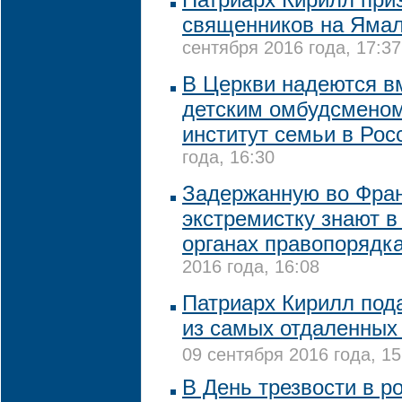
священников на Ямал
сентября 2016 года, 17:37
В Церкви надеются в
детским омбудсменом
институт семьи в Ро
года, 16:30
Задержанную во Фра
экстремистку знают в
органах правопорядк
2016 года, 16:08
Патриарх Кирилл под
из самых отдаленных
09 сентября 2016 года, 15
В День трезвости в р