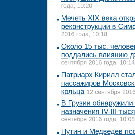
года, 10:20
Мечеть XIX века откр
реконструкции в Сим
2016 года, 10:18
Около 15 тыс. челове
поддались влиянию д
сентября 2016 года, 10:14
Патриарх Кирилл ста
пассажиров Московск
кольца
12 сентября 2016
В Грузии обнаружили 
назначения IV-III тыс
сентября 2016 года, 10:08
Путин и Медведев по