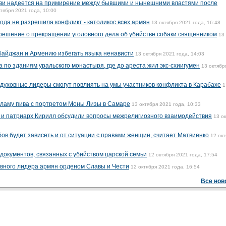
кви надеется на примирение между бывшими и нынешними властями после
ктября 2021 года, 10:00
ода не разрешила конфликт - католикос всех армян
13 октября 2021 года, 16:48
 решение о прекращении уголовного дела об убийстве собаки священником
13
байджан и Армению избегать языка ненависти
13 октября 2021 года, 14:03
по зданиям уральского монастыря, где до ареста жил экс-схиигумен
13 октябр
 духовные лидеры смогут повлиять на умы участников конфликта в Карабахе
1
ламу пива с портретом Моны Лизы в Самаре
13 октября 2021 года, 10:33
 и патриарх Кирилл обсудили вопросы межрелигиозного взаимодействия
13 о
ов будет зависеть и от ситуации с правами женщин, считает Матвиенко
12 ок
документов, связанных с убийством царской семьи
12 октября 2021 года, 17:54
вного лидера армян орденом Славы и Чести
12 октября 2021 года, 16:54
Все нов