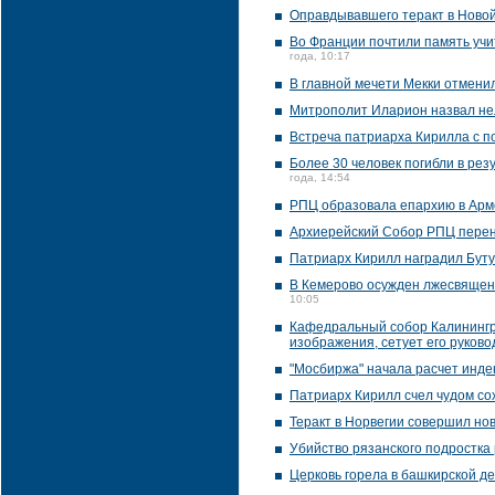
Оправдывавшего теракт в Новой
Во Франции почтили память учи
года, 10:17
В главной мечети Мекки отмен
Митрополит Иларион назвал не
Встреча патриарха Кирилла с п
Более 30 человек погибли в рез
года, 14:54
РПЦ образовала епархию в Ар
Архиерейский Собор РПЦ перене
Патриарх Кирилл наградил Бут
В Кемерово осужден лжесвященн
10:05
Кафедральный собор Калинингр
изображения, сетует его руково
"Мосбиржа" начала расчет инде
Патриарх Кирилл счел чудом со
Теракт в Норвегии совершил н
Убийство рязанского подростка
Церковь горела в башкирской д