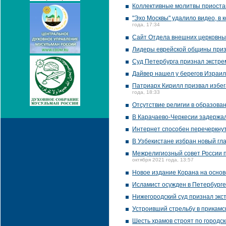
Коллективные молитвы приостан
"Эхо Москвы" удалило видео, в
года, 17:34
Сайт Отдела внешних церковны
Лидеры еврейской общины призв
Суд Петербурга признал экстре
Дайвер нашел у берегов Израил
Патриарх Кирилл призвал избег
года, 18:33
Отсутствие религии в образован
В Карачаево-Черкесии задержа
Интернет способен перечеркнуть
В Узбекистане избран новый гл
Межрелигиозный совет России п
октября 2021 года, 13:57
Новое издание Корана на основ
Исламист осужден в Петербурге
Нижегородский суд признал экст
Устроивший стрельбу в прикамск
Шесть храмов строят по городс