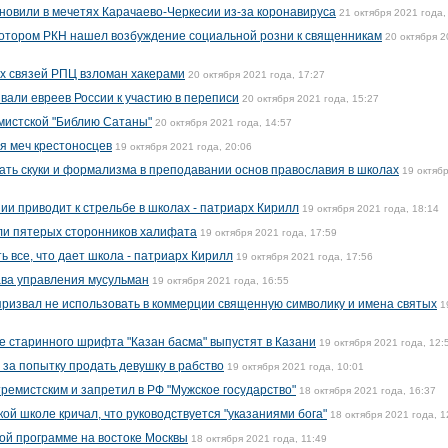
овили в мечетях Карачаево-Черкесии из-за коронавируса
21 октября 2021 года,
 котором РКН нашел возбуждение социальной розни к священникам
20 октября 
х связей РПЦ взломан хакерами
20 октября 2021 года, 17:27
али евреев России к участию в переписи
20 октября 2021 года, 15:27
мистской "Библию Сатаны"
20 октября 2021 года, 14:57
я меч крестоносцев
19 октября 2021 года, 20:06
ать скуки и формализма в преподавании основ православия в школах
19 октяб
ии приводит к стрельбе в школах - патриарх Кирилл
19 октября 2021 года, 18:14
ли пятерых сторонников халифата
19 октября 2021 года, 17:59
 все, что дает школа - патриарх Кирилл
19 октября 2021 года, 17:56
ава управления мусульман
19 октября 2021 года, 16:55
ризвал не использовать в коммерции священную символику и имена святых
1
е старинного шрифта "Казан басма" выпустят в Казани
19 октября 2021 года, 12:
 за попытку продать девушку в рабство
19 октября 2021 года, 10:01
ремистским и запретил в РФ "Мужское государство"
18 октября 2021 года, 16:37
ой школе кричал, что руководствуется "указаниями бога"
18 октября 2021 года, 1
кой программе на востоке Москвы
18 октября 2021 года, 11:49