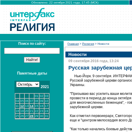
Обновлено: 22 октября 2021 года, 17:45 (МСК)
Поиск по сайту:
Главная
>
Религия
> Новости
Новости
09 сентября 2016 года, 13:24
Русская зарубежная це
Памятные даты
Нью-Йорк. 9 сентября. ИНТЕРФАК
Русской зарубежной церкви организ
Украины.
2021
"Призываю вас усилить ваши молитв
01
02
03
провести в период до конца октябр
04
05
06
07
08
09
10
для многочисленных беженцев", - г
11
12
13
14
15
16
17
зарубежной церкви.
18
19
20
21
22
23
24
Как отметил первоиерарх, Святогорс
25
26
27
28
29
30
31
еще и "центром милосердия всего Д
"Как только начались боевые дейст