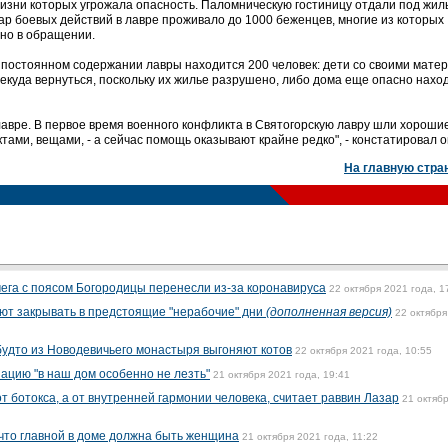
изни которых угрожала опасность. Паломническую гостиницу отдали под жил
р боевых действий в лавре проживало до 1000 беженцев, многие из которых
ано в обращении.
 постоянном содержании лавры находится 200 человек: дети со своими матер
екуда вернуться, поскольку их жилье разрушено, либо дома еще опасно нахо
 лавре. В первое время военного конфликта в Святогорскую лавру шли хороши
ами, вещами, - а сейчас помощь оказывают крайне редко", - констатировал о
На главную стра
чега с поясом Богородицы перенесли из-за коронавируса
22 октября 2021 года, 1
уют закрывать в предстоящие "нерабочие" дни
(дополненная версия)
22 октября
 будто из Новодевичьего монастыря выгоняют котов
22 октября 2021 года, 10:55
ацию "в наш дом особенно не лезть"
21 октября 2021 года, 19:41
т ботокса, а от внутренней гармонии человека, считает раввин Лазар
21 октяб
 что главной в доме должна быть женщина
21 октября 2021 года, 11:22