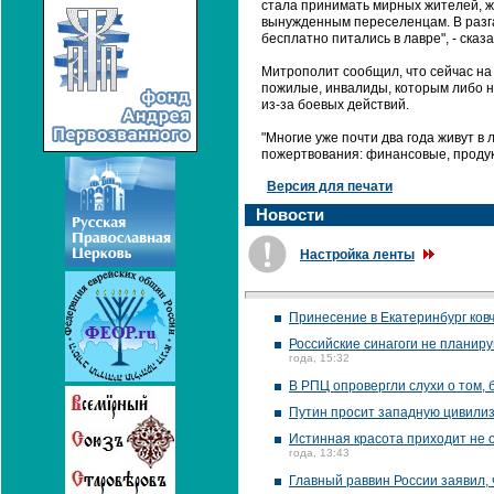
стала принимать мирных жителей, ж
вынужденным переселенцам. В разга
бесплатно питались в лавре", - сказ
Митрополит сообщил, что сейчас на
пожилые, инвалиды, которым либо н
из-за боевых действий.
"Многие уже почти два года живут в
пожертвования: финансовые, продукт
Версия для печати
Новости
Настройка ленты
Принесение в Екатеринбург ков
Российские синагоги не планир
года, 15:32
В РПЦ опровергли слухи о том,
Путин просит западную цивилиз
Истинная красота приходит не о
года, 13:43
Главный раввин России заявил,