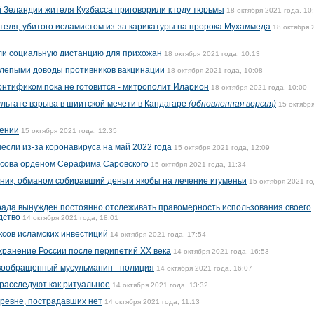
 Зеландии жителя Кузбасса приговорили к году тюрьмы
18 октября 2021 года, 10
теля, убитого исламистом из-за карикатуры на пророка Мухаммеда
18 октября 
или социальную дистанцию для прихожан
18 октября 2021 года, 10:13
лепыми доводы противников вакцинации
18 октября 2021 года, 10:08
онтификом пока не готовится - митрополит Иларион
18 октября 2021 года, 10:00
ультате взрыва в шиитской мечети в Кандагаре
(обновленная версия)
15 октябр
мении
15 октября 2021 года, 12:35
сли из-за коронавируса на май 2022 года
15 октября 2021 года, 12:09
усова орденом Серафима Саровского
15 октября 2021 года, 11:34
ик, обманом собиравший деньги якобы на лечение игуменьи
15 октября 2021 го
ада вынужден постоянно отслеживать правомерность использования своего
дство
14 октября 2021 года, 18:01
ксов исламских инвестиций
14 октября 2021 года, 17:54
хранение России после перипетий XX века
14 октября 2021 года, 16:53
овообращенный мусульманин - полиция
14 октября 2021 года, 16:07
 расследуют как ритуальное
14 октября 2021 года, 13:32
еревне, пострадавших нет
14 октября 2021 года, 11:13