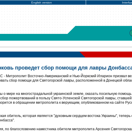
English version
Interfa
рковь проведет сбор помощи для лавры Донбасс
С - Митрополит Восточно-Американский и Нью-Йоркский Иларион призвал в
овать сбор помощи для Святогорской лавры, расположенной в Донецкой обла
ы о мире на многострадальной украинской земле, оказать посильную помощь
я сбор пожертвований в пользу Свято-Успенской Святогорской лавры, ставше
оворится в обращении митрополита к верующим, опубликованном на сайте Рус
кая обитель, которая является "духовным сердцем востока Украины", теперь
онбасса".
вия, по благословению наместника обители митрополита Арсения Святогорска