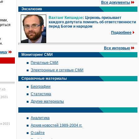
ье
Все документы
Эксклюзив
Вахтанг Кипшидзе
: Церковь призывает
ями,
каждого депутата помнить об ответственности
диться
перед Богом и народом
Подробнее
е
н.
Все интервью
ницу
Мониторинг СМИ
Печатные СМИ
Электронные и сетевые СМИ
Справочные материалы
Биографии
7:45
Статистика
 2021
Другие материалы
Аналитика
ря 2021
Архив новостей 1989-2004 гг.
О сайте