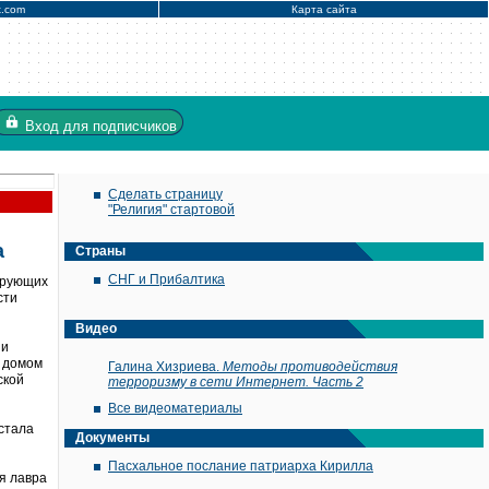
x.com
Карта сайта
Вход
для подписчиков
Сделать страницу
"Религия" стартовой
а
Страны
СНГ и Прибалтика
ерующих
сти
Видео
 и
й домом
Галина Хизриева.
Методы противодействия
ской
терроризму в сети Интернет. Часть 2
Все видеоматериалы
 стала
Документы
Пасхальное послание патриарха Кирилла
я лавра