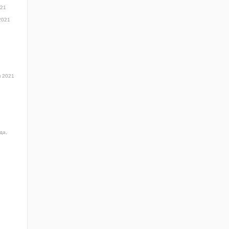
:21
2021
я 2021
да,