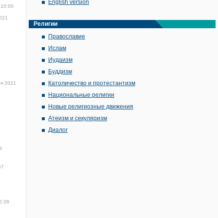
English version
 10:00
2021
Религии
Православие
Ислам
Иудаизм
Буддизм
Католичество и протестантизм
ря 2021
Национальные религии
Новые религиозные движения
Атеизм и секуляризм
Диалог
9
57
2:28