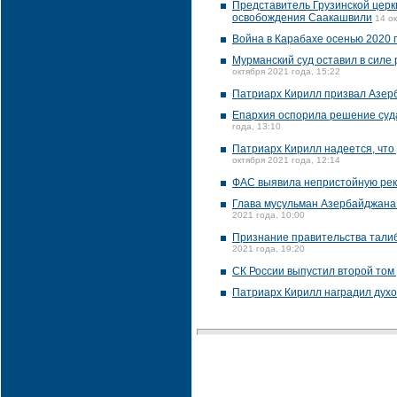
Представитель Грузинской цер
освобождения Саакашвили
14 о
Война в Карабахе осенью 2020 г
Мурманский суд оставил в силе
октября 2021 года, 15:22
Патриарх Кирилл призвал Азер
Епархия оспорила решение суда 
года, 13:10
Патриарх Кирилл надеется, что
октября 2021 года, 12:14
ФАС выявила непристойную рек
Глава мусульман Азербайджана
2021 года, 10:00
Признание правительства талиб
2021 года, 19:20
СК России выпустил второй том 
Патриарх Кирилл наградил духо