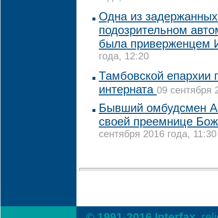
Одна из задержанных
подозрительном авто
была приверженцем 
года, 12:20
Тамбовской епархии 
интерната
09 сентября 2
Бывший омбудсмен А
своей преемнице Бо
сентября 2016 года, 11:30
© 1991-2016 Interfax,
rel