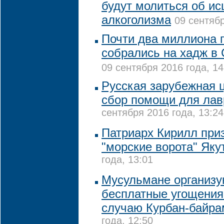
будут молиться об ис
алкоголизма
09 сентябр
Почти два миллиона 
собрались на хадж в
09 сентября 2016 года, 14
Русская зарубежная 
сбор помощи для лав
сентября 2016 года, 13:24
Патриарх Кирилл при
"морские ворота" Як
года, 13:01
Мусульмане организу
бесплатные угощения
случаю Курбан-байра
года, 12:50