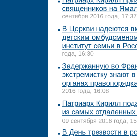
священников на Ямал
сентября 2016 года, 17:37
В Церкви надеются в
детским омбудсменом
институт семьи в Ро
года, 16:30
Задержанную во Фра
экстремистку знают в
органах правопорядк
2016 года, 16:08
Патриарх Кирилл под
из самых отдаленных
09 сентября 2016 года, 15
В День трезвости в р