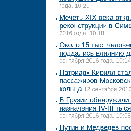
года, 10:20
Мечеть XIX века откр
реконструкции в Сим
2016 года, 10:18
Около 15 тыс. челове
поддались влиянию д
сентября 2016 года, 10:14
Патриарх Кирилл ста
пассажиров Московск
кольца
12 сентября 2016
В Грузии обнаружили 
назначения IV-III тыс
сентября 2016 года, 10:08
Путин и Медведев по