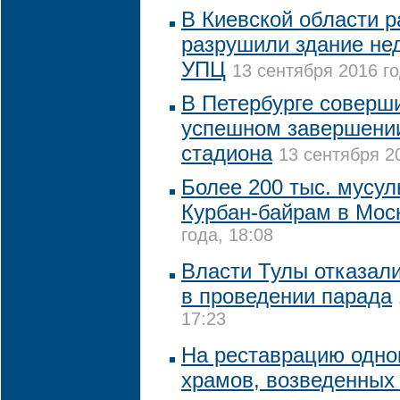
В Киевской области р
разрушили здание не
УПЦ
13 сентября 2016 го
В Петербурге соверш
успешном завершении
стадиона
13 сентября 20
Более 200 тыс. мусу
Курбан-байрам в Мос
года, 18:08
Власти Тулы отказал
в проведении парада
17:23
На реставрацию одно
храмов, возведенных 