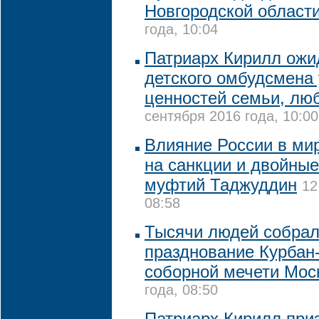
Новгородской област
года, 10:04
Патриарх Кирилл ожид
детского омбудсмена
ценностей семьи, лю
сентября 2016 года, 10:00
Влияние России в мир
на санкции и двойные
муфтий Таджуддин
12
08:58
Тысячи людей собрал
празднование Курбан
соборной мечети Мос
года, 08:50
Патриарх Кирилл при