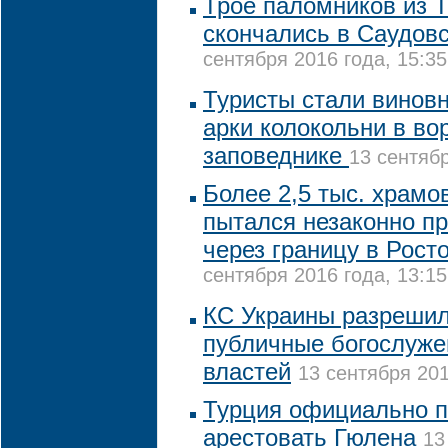
Трое паломников из 
скончались в Саудов
сентября 2016 года, 15:35
Туристы стали винов
арки колокольни в во
заповеднике
13 сентябр
Более 2,5 тыс. храм
пытался незаконно п
через границу в Рост
сентября 2016 года, 13:15
КС Украины разрешил
публичные богослуже
властей
13 сентября 201
Турция официально 
арестовать Гюлена
13