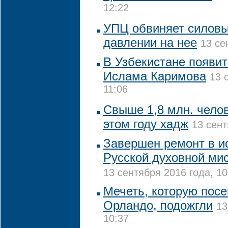
12:22
УПЦ обвиняет силовы
давлении на нее
13 се
В Узбекистане появи
Ислама Каримова
13 
11:06
Свыше 1,8 млн. чело
этом году хадж
13 сент
Завершен ремонт в и
Русской духовной ми
13 сентября 2016 года, 10
Мечеть, которую посе
Орландо, подожгли
13
10:37