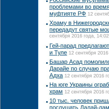
проблемами во время
муфтияте РФ
12 сентяб
Храму в Нижегородск
передадут святые мо
сентября 2016 года, 14:02
Гей-парад предлагают
и Туле
12 сентября 2016 
Башар Асад помолилс
Дарайе по случаю пр
Адха
12 сентября 2016 г
На юге Украины огра
храм
12 сентября 2016 г
10 тыс. человек при
послушать Далай-ла