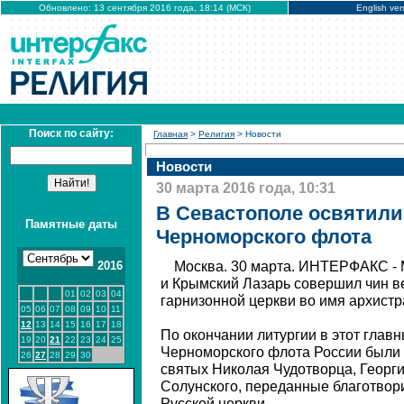
Обновлено: 13 сентября 2016 года, 18:14 (МСК)
English ver
Поиск по сайту:
Главная
>
Религия
> Новости
Новости
30 марта 2016 года, 10:31
В Севастополе освятили
Памятные даты
Черноморского флота
2016
Москва. 30 марта. ИНТЕРФАКС -
и Крымский Лазарь совершил чин в
01
02
03
04
гарнизонной церкви во имя архистр
05
06
07
08
09
10
11
12
13
14
15
16
17
18
По окончании литургии в этот глав
19
20
21
22
23
24
25
Черноморского флота России были
26
27
28
29
30
святых Николая Чудотворца, Георг
Солунского, переданные благотвори
Русской церкви.