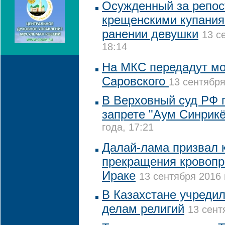
Осужденный за репост
крещенскими купания
ранении девушки
13 с
18:14
На МКС передадут м
Саровского
13 сентября
В Верховный суд РФ п
запрете "Аум Синрикё
года, 17:21
Далай-лама призвал к
прекращения кровопр
Ираке
13 сентября 2016 
В Казахстане учредил
делам религий
13 сент