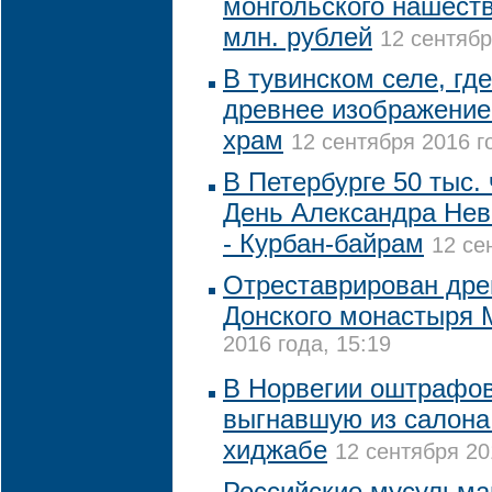
монгольского нашеств
млн. рублей
12 сентябр
В тувинском селе, гд
древнее изображение
храм
12 сентября 2016 г
В Петербурге 50 тыс.
День Александра Невс
- Курбан-байрам
12 се
Отреставрирован дре
Донского монастыря
2016 года, 15:19
В Норвегии оштрафов
выгнавшую из салона
хиджабе
12 сентября 20
Российские мусульман