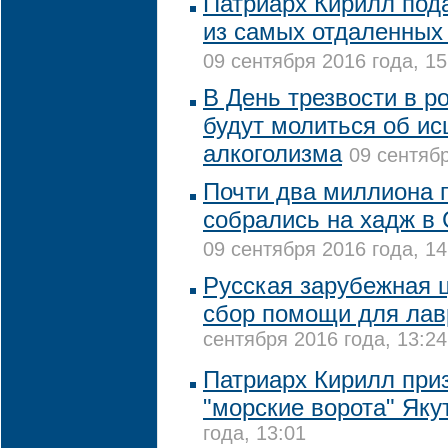
Патриарх Кирилл под
из самых отдаленных
09 сентября 2016 года, 15
В День трезвости в р
будут молиться об ис
алкоголизма
09 сентябр
Почти два миллиона 
собрались на хадж в
09 сентября 2016 года, 14
Русская зарубежная 
сбор помощи для лав
сентября 2016 года, 13:24
Патриарх Кирилл при
"морские ворота" Як
года, 13:01