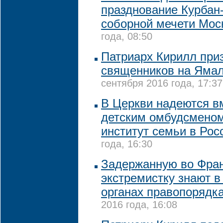
празднование Курбан
соборной мечети Мос
года, 08:50
Патриарх Кирилл при
священников на Ямал
сентября 2016 года, 17:37
В Церкви надеются в
детским омбудсменом
институт семьи в Ро
года, 16:30
Задержанную во Фра
экстремистку знают в
органах правопорядк
2016 года, 16:08