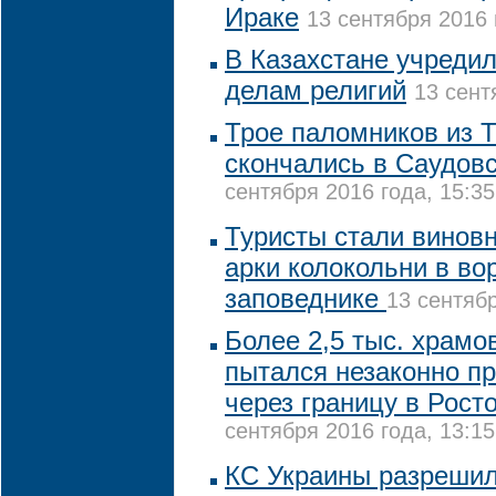
Ираке
13 сентября 2016 
В Казахстане учредил
делам религий
13 сент
Трое паломников из 
скончались в Саудов
сентября 2016 года, 15:35
Туристы стали винов
арки колокольни в во
заповеднике
13 сентябр
Более 2,5 тыс. храм
пытался незаконно п
через границу в Рост
сентября 2016 года, 13:15
КС Украины разрешил