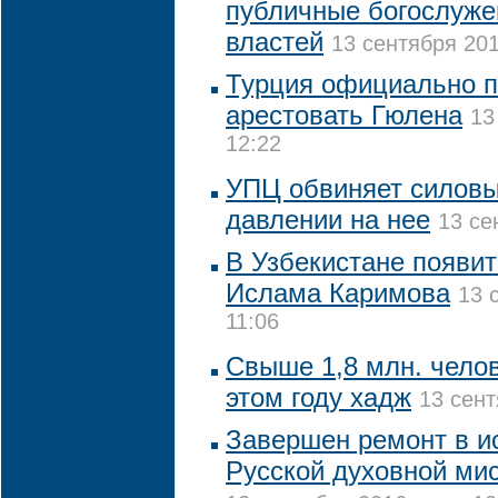
публичные богослуже
властей
13 сентября 201
Турция официально 
арестовать Гюлена
13
12:22
УПЦ обвиняет силовы
давлении на нее
13 се
В Узбекистане появи
Ислама Каримова
13 
11:06
Свыше 1,8 млн. чело
этом году хадж
13 сент
Завершен ремонт в и
Русской духовной ми