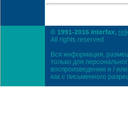
© 1991-2016 Interfax,
rel
All rights reserved
Вся информация, размещ
только для персонально
воспроизведению и / ил
как с письменного разр