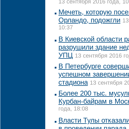
13 сентября 2016 года, 10
Мечеть, которую посе
Орландо, подожгли
13
10:37
В Киевской области р
разрушили здание не
УПЦ
13 сентября 2016 го
В Петербурге соверш
успешном завершении
стадиона
13 сентября 20
Более 200 тыс. мусу
Курбан-байрам в Мос
года, 18:08
Власти Тулы отказал
в проведении парада