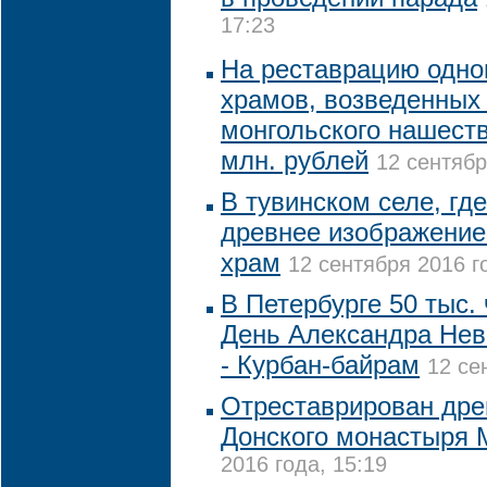
17:23
На реставрацию одно
храмов, возведенных 
монгольского нашеств
млн. рублей
12 сентябр
В тувинском селе, гд
древнее изображение
храм
12 сентября 2016 г
В Петербурге 50 тыс.
День Александра Невс
- Курбан-байрам
12 се
Отреставрирован дре
Донского монастыря
2016 года, 15:19