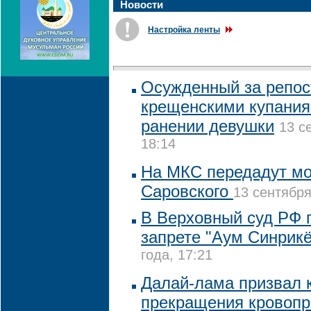
Новости
Настройка ленты
Осужденный за репост
крещенскими купания
ранении девушки
13 с
18:14
На МКС передадут м
Саровского
13 сентября
В Верховный суд РФ п
запрете "Аум Синрикё
года, 17:21
Далай-лама призвал к
прекращения кровопр