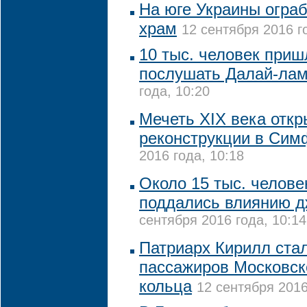
На юге Украины огра
храм
12 сентября 2016 г
10 тыс. человек при
послушать Далай-ла
года, 10:20
Мечеть XIX века откр
реконструкции в Сим
2016 года, 10:18
Около 15 тыс. челове
поддались влиянию д
сентября 2016 года, 10:14
Патриарх Кирилл ста
пассажиров Московск
кольца
12 сентября 2016