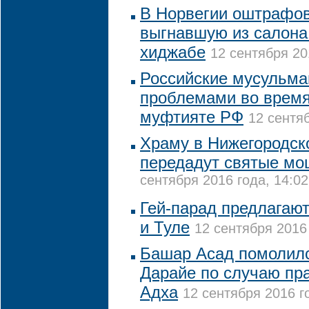
В Норвегии оштрафов
выгнавшую из салона
хиджабе
12 сентября 20
Российские мусульман
проблемами во время
муфтияте РФ
12 сентяб
Храму в Нижегородск
передадут святые мо
сентября 2016 года, 14:02
Гей-парад предлагают
и Туле
12 сентября 2016 
Башар Асад помолилс
Дарайе по случаю пр
Адха
12 сентября 2016 г