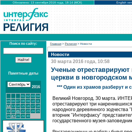
Обновлено: 13 сентября 2016 года, 18:14 (МСК)
English ver
Поиск по сайту:
Главная
>
Религия
> Новости
Новости
30 марта 2016 года, 10:58
Ученые отреставрируют
Памятные даты
церкви в новгородском 
2016
*** Один из храмов разберут и 
01
02
03
04
Великий Новгород. 30 марта. ИНТ
05
06
07
08
09
10
11
отреставрируют три накренившихся
12
13
14
15
16
17
18
народного деревянного зодчества 
19
20
21
22
23
24
25
вторник "Интерфаксу" представите
26
27
28
29
30
государственного музея-заповедник
Реставрационные работы будут про