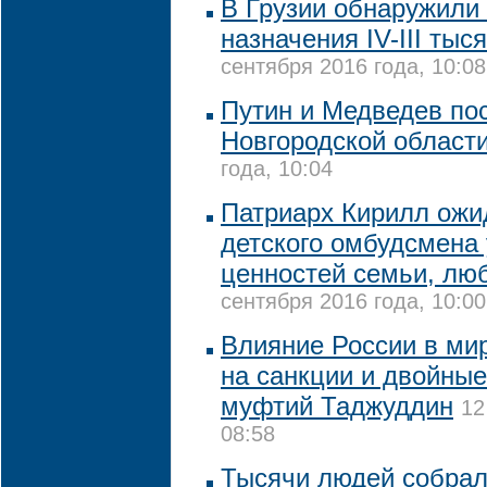
В Грузии обнаружили 
назначения IV-III тыс
сентября 2016 года, 10:08
Путин и Медведев по
Новгородской област
года, 10:04
Патриарх Кирилл ожид
детского омбудсмена
ценностей семьи, лю
сентября 2016 года, 10:00
Влияние России в мир
на санкции и двойные
муфтий Таджуддин
12
08:58
Тысячи людей собрал