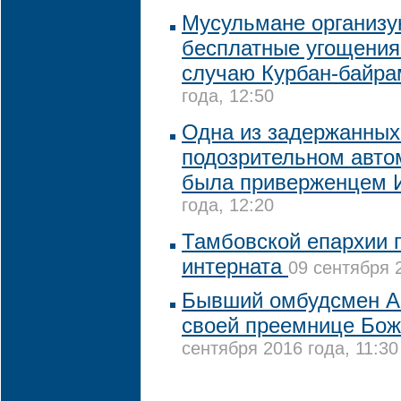
Мусульмане организу
бесплатные угощения
случаю Курбан-байра
года, 12:50
Одна из задержанных
подозрительном авто
была приверженцем 
года, 12:20
Тамбовской епархии 
интерната
09 сентября 2
Бывший омбудсмен А
своей преемнице Бо
сентября 2016 года, 11:30