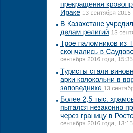
прекращения кровопр
Ираке
13 сентября 2016 
В Казахстане учредил
делам религий
13 сент
Трое паломников из 
скончались в Саудов
сентября 2016 года, 15:35
Туристы стали винов
арки колокольни в во
заповеднике
13 сентябр
Более 2,5 тыс. храм
пытался незаконно п
через границу в Рост
сентября 2016 года, 13:15