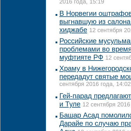
2016 года, 15:19
В Норвегии оштрафов
выгнавшую из салона
хиджабе
12 сентября 20
Российские мусульман
проблемами во время
муфтияте РФ
12 сентяб
Храму в Нижегородск
передадут святые мо
сентября 2016 года, 14:02
Гей-парад предлагают
и Туле
12 сентября 2016 
Башар Асад помолилс
Дарайе по случаю пр