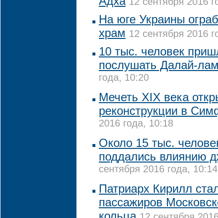
Адха
12 сентября 2016 г
На юге Украины огра
храм
12 сентября 2016 г
10 тыс. человек при
послушать Далай-ла
года, 10:20
Мечеть XIX века откр
реконструкции в Сим
2016 года, 10:18
Около 15 тыс. челове
поддались влиянию д
сентября 2016 года, 10:14
Патриарх Кирилл ста
пассажиров Московск
кольца
12 сентября 2016