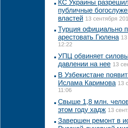
КС Украины разрешил
публичные богослуже
властей
13 сентября 201
Турция официально 
арестовать Гюлена
13
12:22
УПЦ обвиняет силовы
давлении на нее
13 се
В Узбекистане появи
Ислама Каримова
13 
11:06
Свыше 1,8 млн. чело
этом году хадж
13 сент
Завершен ремонт в и