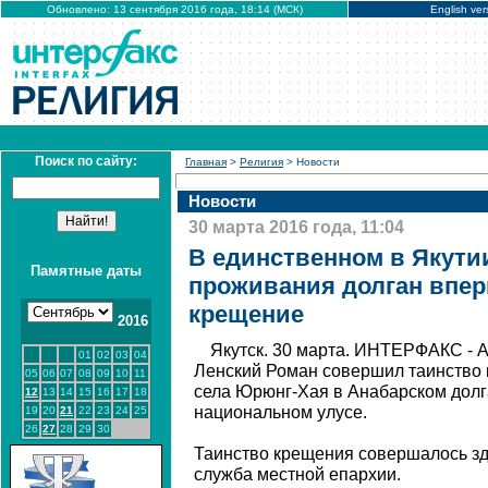
Обновлено: 13 сентября 2016 года, 18:14 (МСК)
English ver
Поиск по сайту:
Главная
>
Религия
> Новости
Новости
30 марта 2016 года, 11:04
В единственном в Якути
Памятные даты
проживания долган впе
крещение
2016
Якутск. 30 марта. ИНТЕРФАКС - А
01
02
03
04
Ленский Роман совершил таинство 
05
06
07
08
09
10
11
села Юрюнг-Хая в Анабарском долг
12
13
14
15
16
17
18
национальном улусе.
19
20
21
22
23
24
25
26
27
28
29
30
Таинство крещения совершалось зд
служба местной епархии.