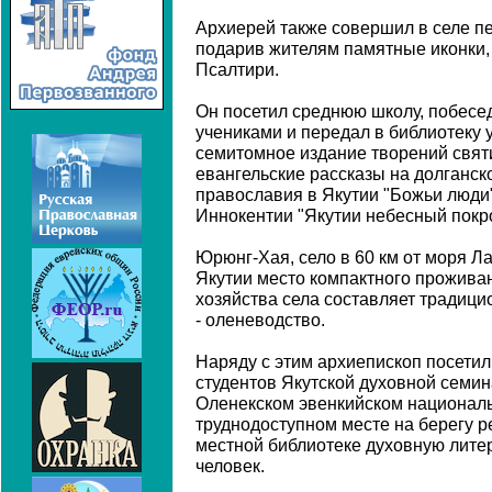
Архиерей также совершил в селе пе
подарив жителям памятные иконки, 
Псалтири.
Он посетил среднюю школу, побесе
учениками и передал в библиотеку 
семитомное издание творений свят
евангельские рассказы на долганск
православия в Якутии "Божьи люди"
Иннокентии "Якутии небесный покр
Юрюнг-Хая, село в 60 км от моря Л
Якутии место компактного прожива
хозяйства села составляет традици
- оленеводство.
Наряду с этим архиепископ посетил
студентов Якутской духовной семи
Оленекском эвенкийском националь
труднодоступном месте на берегу р
местной библиотеке духовную литер
человек.