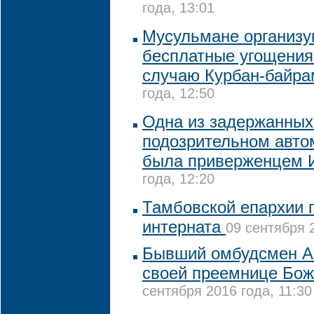
года, 13:01
Мусульмане организу
бесплатные угощения
случаю Курбан-байра
года, 12:50
Одна из задержанных
подозрительном авто
была приверженцем 
года, 12:20
Тамбовской епархии 
интерната
09 сентября 2
Бывший омбудсмен А
своей преемнице Бо
сентября 2016 года, 11:30