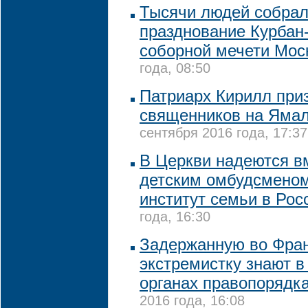
Тысячи людей собрал
празднование Курбан
соборной мечети Мос
года, 08:50
Патриарх Кирилл при
священников на Ямал
сентября 2016 года, 17:37
В Церкви надеются в
детским омбудсменом
институт семьи в Ро
года, 16:30
Задержанную во Фра
экстремистку знают в
органах правопорядк
2016 года, 16:08