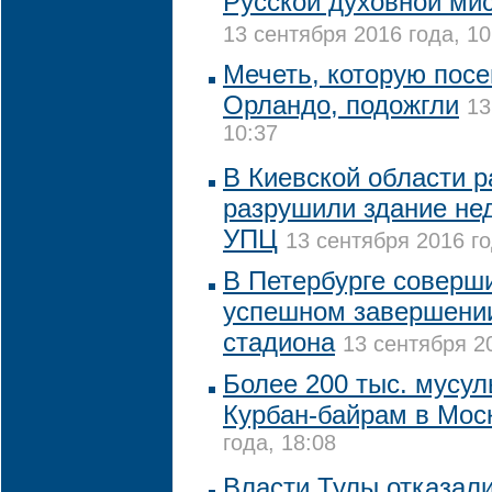
Русской духовной ми
13 сентября 2016 года, 10
Мечеть, которую посе
Орландо, подожгли
13
10:37
В Киевской области р
разрушили здание не
УПЦ
13 сентября 2016 го
В Петербурге соверш
успешном завершении
стадиона
13 сентября 20
Более 200 тыс. мусу
Курбан-байрам в Мос
года, 18:08
Власти Тулы отказал