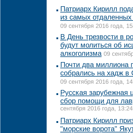
Патриарх Кирилл под
из самых отдаленных
09 сентября 2016 года, 15
В День трезвости в р
будут молиться об ис
алкоголизма
09 сентябр
Почти два миллиона 
собрались на хадж в
09 сентября 2016 года, 14
Русская зарубежная 
сбор помощи для лав
сентября 2016 года, 13:24
Патриарх Кирилл при
"морские ворота" Як