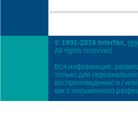
© 1991-2016 Interfax,
rel
All rights reserved
Вся информация, размещ
только для персонально
воспроизведению и / ил
как с письменного разр