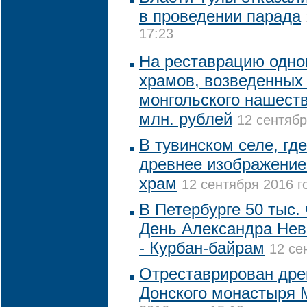
в проведении парада
17:23
На реставрацию одно
храмов, возведенных 
монгольского нашеств
млн. рублей
12 сентябр
В тувинском селе, гд
древнее изображение
храм
12 сентября 2016 г
В Петербурге 50 тыс.
День Александра Невс
- Курбан-байрам
12 се
Отреставрирован дре
Донского монастыря