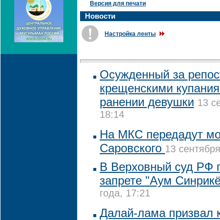
Версия для печати
Новости
Настройка ленты
Осужденный за репост
крещенскими купания
ранении девушки
13 с
18:14
На МКС передадут м
Саровского
13 сентября
В Верховный суд РФ п
запрете "Аум Синрикё
года, 17:21
Далай-лама призвал к