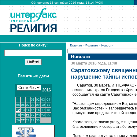
Обновлено: 13 сентября 2016 года, 18:14 (МСК)
Поиск по сайту:
Главная
>
Религия
> Новости
Новости
30 марта 2016 года, 11:48
Саратовскому священни
Памятные даты
нарушение тайны испо
Саратов. 30 марта. ИНТЕРФАКС -
2016
священника храма Рождества Христо
сообщается на сайте Саратовской е
01
02
03
04
"Настоящим определением Вы, свяще
05
06
07
08
09
10
11
Вас обязанностей и запрещаетесь в
12
13
14
15
16
17
18
присутствии представителей средств 
19
20
21
22
23
24
25
26
27
28
29
30
Кроме того, согласно указу, священ
благословение и совершать богослу
Поводом к запрету стало выступлен