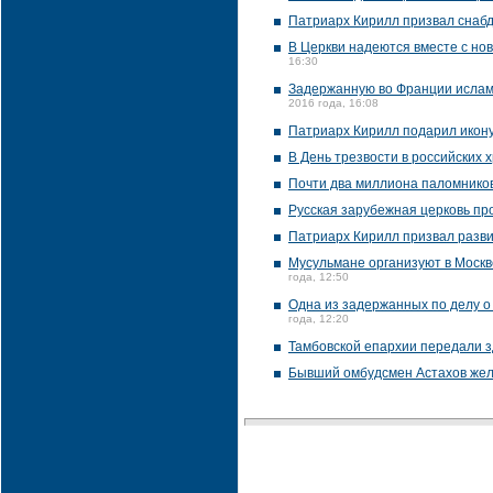
Патриарх Кирилл призвал снаб
В Церкви надеются вместе с но
16:30
Задержанную во Франции исламс
2016 года, 16:08
Патриарх Кирилл подарил икон
В День трезвости в российских 
Почти два миллиона паломников
Русская зарубежная церковь пр
Патриарх Кирилл призвал разви
Мусульмане организуют в Москв
года, 12:50
Одна из задержанных по делу 
года, 12:20
Тамбовской епархии передали 
Бывший омбудсмен Астахов жел