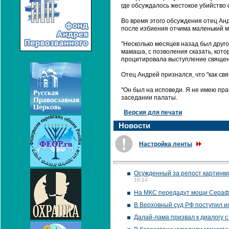
где обсуждалось жестокое убийство 
Во время этого обсуждения отец Анд
после избиения отчима маленький ма
"Несколько месяцев назад был друго
мамаша, с позволения сказать, котор
процитировала выступление священ
Отец Андрей признался, что "как св
"Он был на исповеди. Я не имею прав
заседании палаты.
Версия для печати
Новости
Настройка ленты
Осужденный за репост картинки
18:14
На МКС передадут мощи Сераф
В Верховный суд РФ поступил ис
Далай-лама призвал к диалогу 