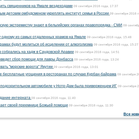
дить священников на Ямале вездеходами
09 сентября 2016 года, 17:37
вым детским омбудсменом укреплять институт семьи в России
09 сентября 2016 г
кую экстремистку знают в бельгийских органах правопорядка - СМИ
09 сентяб
у одному из самых отдаленных храмов на Ямале
09 сентября 2016 года, 15:48
храмах будут молиться об исцелении от алкоголизма
09 сентября 2016 года, 15:27
 собрались на хадж в Саудовской Аравии
09 сентября 2016 года, 14:51
оведет сбор помощи для лавры Донбасса
09 сентября 2016 года, 13:24
вать "морские ворота" Якутии
09 сентября 2016 года, 13:01
е бесплатные угощения в ресторанах по случаю Курбан-байрама
09 сентября 2
о подозрительном автомобиле у Нотр-Дам была приверженцем ИГ
09 сентября 
здание интерната
09 сентября 2016 года, 11:40
ает своей преемнице Божьей помощи
09 сентября 2016 года, 11:30
Все нов