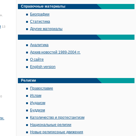
Справочные материалы
Биографии
а,
Статистика
и
13
Другие материалы
Аналитика
Архив новостей 1989-2004 гг.
О сайте
English version
Религии
Православие
Ислам
00
Иудаизм
Буддизм
Католичество и протестантизм
лн.
Национальные религии
Новые религиозные движения