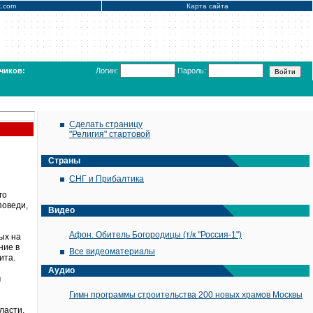
x.com
Карта сайта
чиков:
Логин:
Пароль:
Сделать страницу
"Религия" стартовой
Страны
СНГ и Прибалтика
го
поведи,
Видео
Афон. Обитель Богородицы (т/к "Россия-1")
ых на
ние в
Все видеоматериалы
ита.
Аудио
м
Гимн программы строительства 200 новых храмов Москвы
ласти,