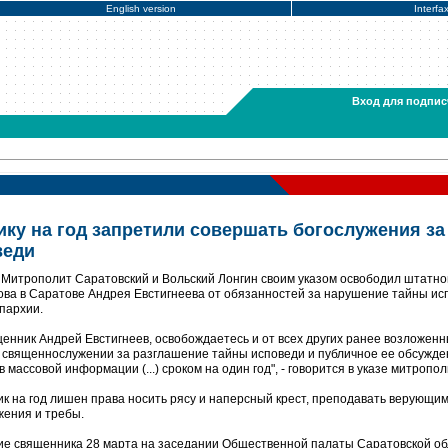
English version
Interfa
Вход для подпис
ку на год запретили совершать богослужения за
веди
 Митрополит Саратовский и Вольский Лонгин своим указом освободил штатно
ва в Саратове Андрея Евстигнеева от обязанностей за нарушение тайны ис
пархии.
нник Андрей Евстигнеев, освобождаетесь и от всех других ранее возложенн
 священнослужении за разглашение тайны исповеди и публичное ее обсужде
массовой информации (...) сроком на один год", - говорится в указе митропол
ник на год лишен права носить рясу и наперсный крест, преподавать верующи
жения и требы.
ие священника 28 марта на заседании Общественной палаты Саратовской об