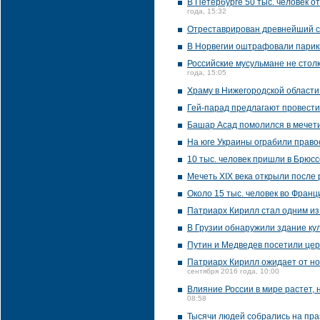
В Петербурге 50 тыс. человек о
года, 15:32
Отреставрирован древнейший с
В Норвегии оштрафовали парик
Российские мусульмане не стол
года, 15:05
Храму в Нижегородской области
Гей-парад предлагают провести 
Башар Асад помолился в мечети
На юге Украины ограбили прав
10 тыс. человек пришли в Брюс
Мечеть XIX века открыли после
Около 15 тыс. человек во Фран
Патриарх Кирилл стал одним из
В Грузии обнаружили здание куль
Путин и Медведев посетили цер
Патриарх Кирилл ожидает от но
сентября 2016 года, 10:00
Влияние России в мире растет,
08:58
Тысячи людей собрались на пр