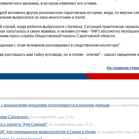
семилетнего мальчика, в котором обвиняют его отчима.
рей вспомнил другую резонансную саратовскую историю, когда, по версии сл
льчик выбросился из окна многоэтажки и погиб.
й случай, когда ребенок выбросился с балкона. Ситуация практически зеркаль
ая запуталась в своих мужиках, и человек (отчим - "ИФ") абсолютно безбашен
ника пресс-служба Общественной палаты Саратовской области.
ященник с этим человеком разговаривал в следственном изоляторе".
а разглашать вам тайну исповеди, но в голове - опилки", - сказал священник 
На главную стра
 с крещенскими купаниями подозревается в ранении девушки
13 сентября 2016 
има Саровского
13 сентября 2016 года, 17:51
к о запрете "Аум Синрикё"
13 сентября 2016 года, 17:21
с ИГ для прекращения кровопролития в Сирии и Ираке
13 сентября 2016 года, 16: