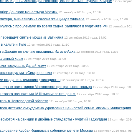
тметили День Александра Невского, более 40 тыс. - Курбан-байрам
12 сентября
обор Донского монастыря Москвы
12 сентября 2016 года, 15:19
махера, выгнавшую из салона женщину в хиджабе
12 сентября 2016 года, 15:08
кнулись с проблемами во время хаджа, заявляют в муфтияте РФ
12 сентября 20
 передадут святые мощи из Ватикана
12 сентября 2016 года, 14:02
в Калуге и Туле
12 сентября 2016 года, 11:10
 в Дарайе по случаю праздника Ид аль-Адха
12 сентября 2016 года, 11:03
ославный храм
12 сентября 2016 года, 11:00
селе послушать Далай-ламу
12 сентября 2016 года, 10:20
 реконструкции в Симферополе
12 сентября 2016 года, 10:18
ции поддались влиянию джихадистов
12 сентября 2016 года, 10:14
 первых пассажиров Московского центрального кольца
12 сентября 2016 года, 10:
тового назначения IV-III тысячелетия до н.э.
12 сентября 2016 года, 10:08
ковь в Новгородской области
12 сентября 2016 года, 10:04
вого детского омбудсмена укрепления ценностей семьи, любви и милосердия
 несмотря на санкции и двойные стандарты - муфтий Таджуддин
12 сентября 201
азднование Курбан-байрама в соборной мечети Москвы
12 сентября 2016 года, 08