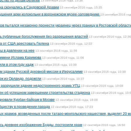
рство по делам религий
13 сентября 2016 года, 15:36
на скончались в Саудовской Аравии
13 сентября 2016 года, 15:35
ушения арки колокольни в воронежском музее-заповеднике
13 сентября 2016 год
ов пытался незаконно пронести украинец через границу в Ростовской област
ь публичные богослужения без разрешения властей
13 сентября 2016 года, 12:36
а от США арестовать Гюлена
13 сентября 2016 года, 12:22
ы в давлении на нее
13 сентября 2016 года, 11:56
 имени Ислама Каримова
13 сентября 2016 года, 11:06
ли в этом году хадж
13 сентября 2016 года, 10:39
м здании Русской духовной миссии в Иерусалиме
13 сентября 2016 года, 10:38
ок из Орландо, подожгли
13 сентября 2016 года, 10:37
и разрушили здание недостроенного храма УПЦ
13 сентября 2016 года, 10:08
ен об успешном завершении строительства стадиона
13 сентября 2016 года, 10:
дновали Курбан-байрам в Москве
12 сентября 2016 года, 18:08
бществу в проведении парада
12 сентября 2016 года, 17:23
ых храмов, возведенных после татаро-монгольского нашествия, выделят 20 м
0
лось древнее изображение Будды, построили храм
12 сентября 2016 года, 16:50