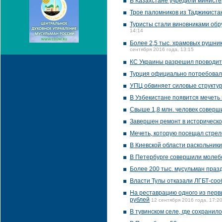
В Казахстане учредили министе
Трое паломников из Таджикиста
Туристы стали виновниками обр
14:14
Более 2,5 тыс. храмовых рушник
сентября 2016 года, 13:15
КС Украины разрешил проводит
Турция официально потребовал
УПЦ обвиняет силовые структур
В Узбекистане появится мечеть
Свыше 1,8 млн. человек соверши
Завершен ремонт в историческо
Мечеть, которую посещал стрел
В Киевской области раскольник
В Петербурге совершили молеб
Более 200 тыс. мусульман праз
Власти Тулы отказали ЛГБТ-соо
На реставрацию одного из перв
рублей
12 сентября 2016 года, 17:2
В тувинском селе, где сохрани