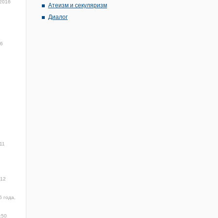
 2016
Атеизм и секуляризм
Диалог
16
11
12
6 года,
:50