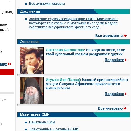
Все аудиоматериалы
Документы
едствия,
Заявление службы коммуникации ОВЦС Московского
патриархата в связи с униатскими выпадами в адрес
ная:
участников всеукраинского крестного хода
ный", -
Все документы
Эксклюзив
Светлана Беговатова
: Не ходи на пляж, если
на
твой купальный костюм раздражает других
Подробнее
ницу
Игумен Иов (Талац)
: Каждый приложившийся к
мощам Силуана Афонского прикоснется к
жизни вечной
Подробнее
года,
Все интервью
Мониторинг СМИ
Печатные СМИ
12
Электронные и сетевые СМИ