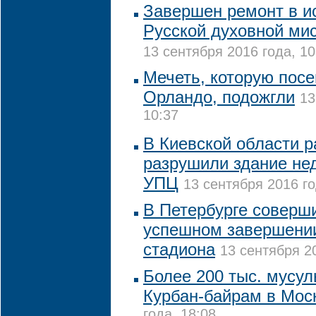
Завершен ремонт в и
Русской духовной ми
13 сентября 2016 года, 10
Мечеть, которую посе
Орландо, подожгли
13
10:37
В Киевской области р
разрушили здание не
УПЦ
13 сентября 2016 го
В Петербурге соверш
успешном завершении
стадиона
13 сентября 20
Более 200 тыс. мусу
Курбан-байрам в Мос
года, 18:08