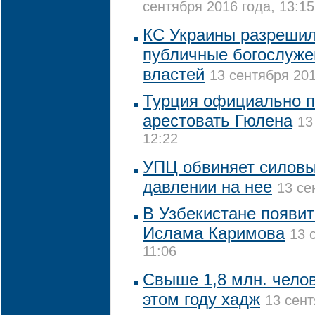
сентября 2016 года, 13:15
КС Украины разрешил
публичные богослуже
властей
13 сентября 201
Турция официально 
арестовать Гюлена
13
12:22
УПЦ обвиняет силовы
давлении на нее
13 се
В Узбекистане появи
Ислама Каримова
13 
11:06
Свыше 1,8 млн. чело
этом году хадж
13 сент