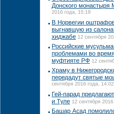
Донского монастыря
2016 года, 15:19
В Норвегии оштрафов
выгнавшую из салона
хиджабе
12 сентября 20
Российские мусульман
проблемами во время
муфтияте РФ
12 сентяб
Храму в Нижегородск
передадут святые мо
сентября 2016 года, 14:02
Гей-парад предлагают
и Туле
12 сентября 2016 
Башар Асад помолилс