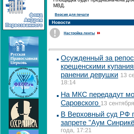
МВД.
Версия для печати
Новости
Настройка ленты
Осужденный за репост
крещенскими купания
ранении девушки
13 с
18:14
На МКС передадут м
Саровского
13 сентября
В Верховный суд РФ п
запрете "Аум Синрикё
года, 17:21