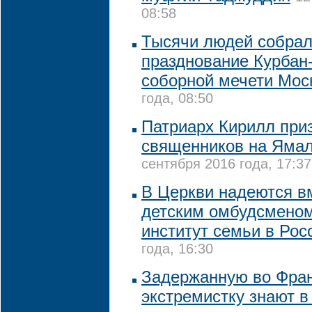
08:58
Тысячи людей собрал
празднование Курбан
соборной мечети Мос
года, 08:50
Патриарх Кирилл при
священников на Ямал
сентября 2016 года, 17:37
В Церкви надеются в
детским омбудсменом
институт семьи в Ро
года, 16:30
Задержанную во Фра
экстремистку знают в