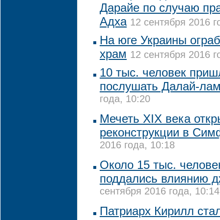
Дарайе по случаю пр
Адха
12 сентября 2016 г
На юге Украины огра
храм
12 сентября 2016 г
10 тыс. человек при
послушать Далай-ла
года, 10:20
Мечеть XIX века откр
реконструкции в Сим
2016 года, 10:18
Около 15 тыс. челове
поддались влиянию д
сентября 2016 года, 10:14
Патриарх Кирилл ста