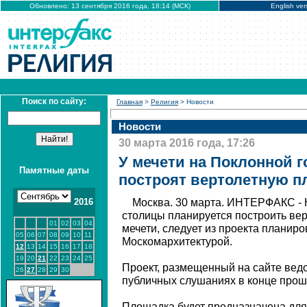
Обновлено: 13 сентября 2016 года, 18:14 (МСК)
English ver
Поиск по сайту:
Главная
>
Религия
> Новости
Новости
30 марта 2016 года, 17:26
У мечети на Поклонной г
Памятные даты
построят вертолетную п
2016
Москва. 30 марта. ИНТЕРФАКС - 
столицы планируется построить ве
01
02
03
04
мечети, следует из проекта планиро
05
06
07
08
09
10
11
Москомархитектурой.
12
13
14
15
16
17
18
19
20
21
22
23
24
25
Проект, размещенный на сайте вед
26
27
28
29
30
публичных слушаниях в конце прош
Площадка будет предназначена для