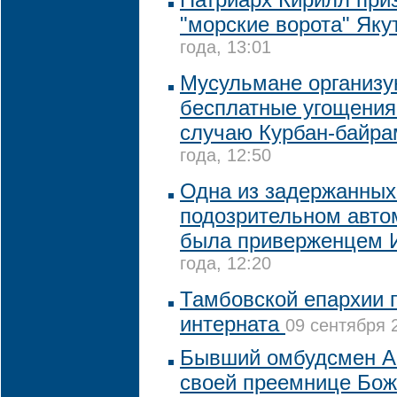
"морские ворота" Як
года, 13:01
Мусульмане организу
бесплатные угощения
случаю Курбан-байра
года, 12:50
Одна из задержанных
подозрительном авто
была приверженцем 
года, 12:20
Тамбовской епархии 
интерната
09 сентября 2
Бывший омбудсмен А
своей преемнице Бо