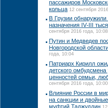
пассажиров Московск
кольца
12 сентября 2016
В Грузии обнаружили 
назначения IV-III тыс
сентября 2016 года, 10:08
Путин и Медведев по
Новгородской област
года, 10:04
Патриарх Кирилл ожид
детского омбудсмена
ценностей семьи, лю
сентября 2016 года, 10:00
Влияние России в мир
на санкции и двойные
муфтий Таджуддин
12