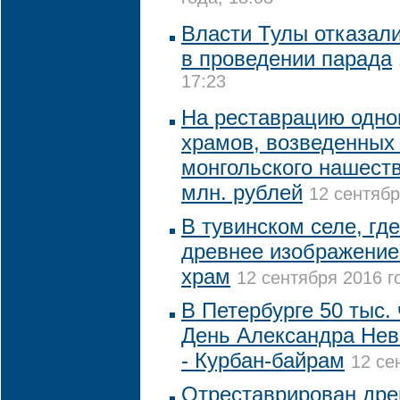
Власти Тулы отказал
в проведении парада
17:23
На реставрацию одно
храмов, возведенных 
монгольского нашеств
млн. рублей
12 сентябр
В тувинском селе, гд
древнее изображение
храм
12 сентября 2016 г
В Петербурге 50 тыс.
День Александра Невс
- Курбан-байрам
12 се
Отреставрирован дре