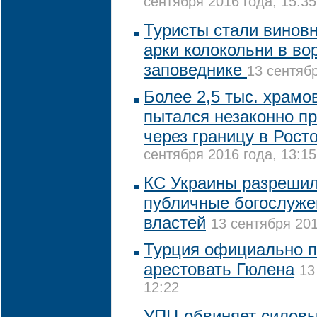
сентября 2016 года, 15:35
Туристы стали винов
арки колокольни в во
заповеднике
13 сентябр
Более 2,5 тыс. храм
пытался незаконно п
через границу в Рост
сентября 2016 года, 13:15
КС Украины разрешил
публичные богослуже
властей
13 сентября 201
Турция официально 
арестовать Гюлена
13
12:22
УПЦ обвиняет силовы