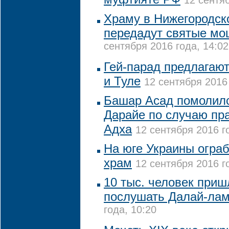
12 сентяб
Храму в Нижегородск
передадут святые мо
сентября 2016 года, 14:02
Гей-парад предлагают
и Туле
12 сентября 2016 
Башар Асад помолилс
Дарайе по случаю пр
Адха
12 сентября 2016 г
На юге Украины огра
храм
12 сентября 2016 г
10 тыс. человек при
послушать Далай-ла
года, 10:20