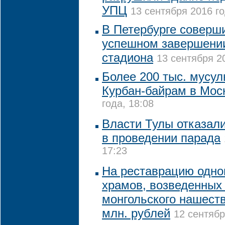
УПЦ
13 сентября 2016 го
В Петербурге соверш
успешном завершении
стадиона
13 сентября 20
Более 200 тыс. мусу
Курбан-байрам в Мос
года, 18:08
Власти Тулы отказал
в проведении парада
17:23
На реставрацию одно
храмов, возведенных 
монгольского нашеств
млн. рублей
12 сентябр