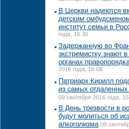
В Церкви надеются в
детским омбудсменом
институт семьи в Ро
года, 16:30
Задержанную во Фра
экстремистку знают в
органах правопорядк
2016 года, 16:08
Патриарх Кирилл под
из самых отдаленных
09 сентября 2016 года, 15
В День трезвости в р
будут молиться об ис
алкоголизма
09 сентябр