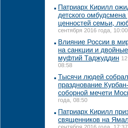
Патриарх Кирилл ожид
детского омбудсмена
ценностей семьи, лю
сентября 2016 года, 10:00
Влияние России в мир
на санкции и двойные
муфтий Таджуддин
12
08:58
Тысячи людей собрал
празднование Курбан
соборной мечети Мос
года, 08:50
Патриарх Кирилл при
священников на Ямал
сентября 2016 года, 17:37