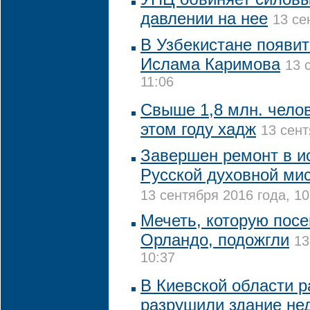
давлении на нее
13 се
В Узбекистане появи
Ислама Каримова
13 
11:06
Свыше 1,8 млн. чело
этом году хадж
13 сент
Завершен ремонт в и
Русской духовной ми
13 сентября 2016 года, 10
Мечеть, которую посе
Орландо, подожгли
13
10:37
В Киевской области р
разрушили здание не