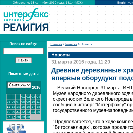
Обновлено: 13 сентября 2016 года, 18:14 (МСК)
English ver
Поиск по сайту:
Главная
>
Религия
> Новости
Новости
31 марта 2016 года, 11:20
Древние деревянные хр
Памятные даты
впервые оборудуют под
2016
Великий Новгород. 31 марта. ИН
Музея народного деревянного зодч
01
02
03
04
окрестностях Великого Новгорода 
05
06
07
08
09
10
11
сообщил в четверг "Интерфаксу" п
12
13
14
15
16
17
18
государственного музея-заповедник
19
20
21
22
23
24
25
26
27
28
29
30
"Предполагается, что в ходе компл
"Витославлицах", которая продлитс
архитектурной подсветкой будут о