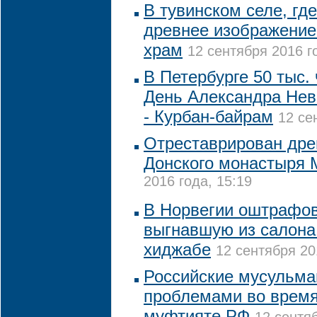
В тувинском селе, гд
древнее изображение
храм
12 сентября 2016 г
В Петербурге 50 тыс.
День Александра Невс
- Курбан-байрам
12 се
Отреставрирован дре
Донского монастыря
2016 года, 15:19
В Норвегии оштрафов
выгнавшую из салона
хиджабе
12 сентября 20
Российские мусульман
проблемами во время
муфтияте РФ