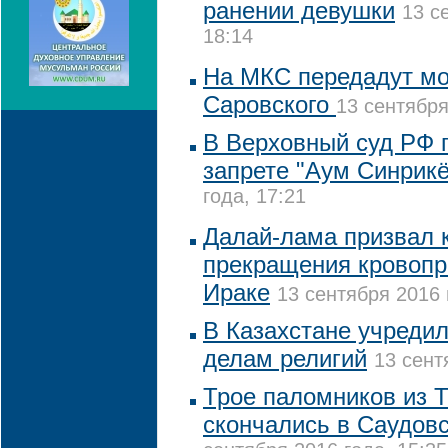
ранении девушки
13 с
18:14
На МКС передадут м
Саровского
13 сентября
В Верховный суд РФ п
запрете "Аум Синрикё
года, 17:21
Далай-лама призвал к
прекращения кровопр
Ираке
13 сентября 2016 
В Казахстане учредил
делам религий
13 сент
Трое паломников из 
скончались в Саудов