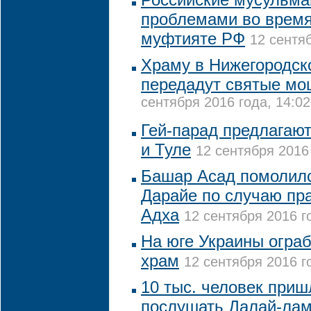
проблемами во время
муфтияте РФ
12 сентяб
Храму в Нижегородск
передадут святые мо
сентября 2016 года, 14:02
Гей-парад предлагают
и Туле
12 сентября 2016 
Башар Асад помолилс
Дарайе по случаю пр
Адха
12 сентября 2016 г
На юге Украины огра
храм
12 сентября 2016 г
10 тыс. человек при
послушать Далай-ла