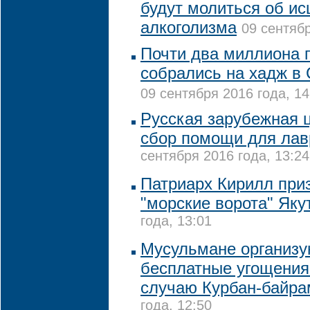
будут молиться об ис
алкоголизма
09 сентябр
Почти два миллиона 
собрались на хадж в
09 сентября 2016 года, 14
Русская зарубежная 
сбор помощи для лав
сентября 2016 года, 13:24
Патриарх Кирилл при
"морские ворота" Як
года, 13:01
Мусульмане организу
бесплатные угощения
случаю Курбан-байра
года, 12:50