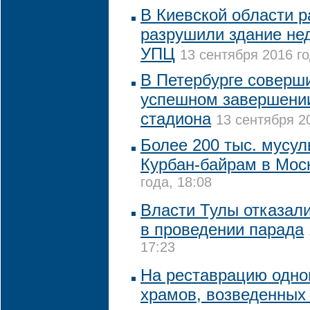
В Киевской области р
разрушили здание не
УПЦ
13 сентября 2016 го
В Петербурге соверш
успешном завершении
стадиона
13 сентября 20
Более 200 тыс. мусу
Курбан-байрам в Мос
года, 18:08
Власти Тулы отказал
в проведении парада
17:23
На реставрацию одно
храмов, возведенных 