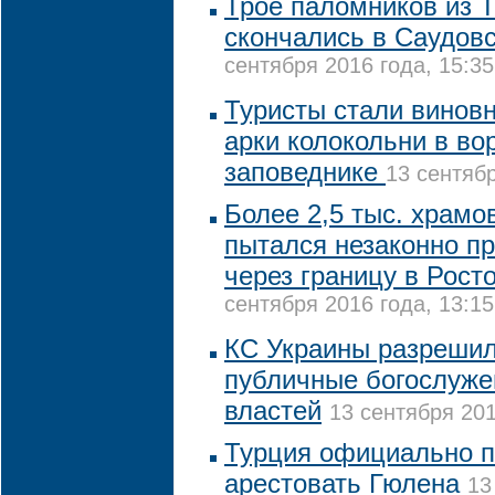
Трое паломников из 
скончались в Саудов
сентября 2016 года, 15:35
Туристы стали винов
арки колокольни в во
заповеднике
13 сентябр
Более 2,5 тыс. храм
пытался незаконно п
через границу в Рост
сентября 2016 года, 13:15
КС Украины разрешил
публичные богослуже
властей
13 сентября 201
Турция официально 
арестовать Гюлена
13