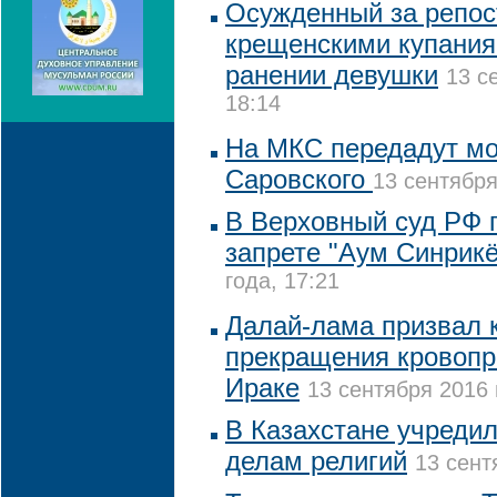
Осужденный за репост
крещенскими купания
ранении девушки
13 с
18:14
На МКС передадут м
Саровского
13 сентября
В Верховный суд РФ п
запрете "Аум Синрикё
года, 17:21
Далай-лама призвал к
прекращения кровопр
Ираке
13 сентября 2016 
В Казахстане учредил
делам религий
13 сент