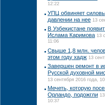
12:22
УПЦ обвиняет силовы
давлении на нее
13 се
В Узбекистане появи
Ислама Каримова
13 
11:06
Свыше 1,8 млн. чело
этом году хадж
13 сент
Завершен ремонт в и
Русской духовной ми
13 сентября 2016 года, 10
Мечеть, которую посе
Орландо, подожгли
13
10:37