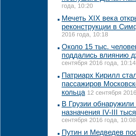
года, 10:20
Мечеть XIX века откр
реконструкции в Сим
2016 года, 10:18
Около 15 тыс. челове
поддались влиянию д
сентября 2016 года, 10:14
Патриарх Кирилл ста
пассажиров Московск
кольца
12 сентября 2016
В Грузии обнаружили 
назначения IV-III тыс
сентября 2016 года, 10:08
Путин и Медведев по