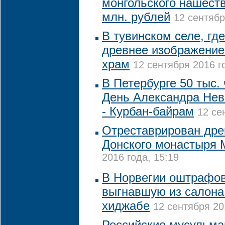
монгольского нашеств
млн. рублей
12 сентябр
В тувинском селе, гд
древнее изображение
храм
12 сентября 2016 г
В Петербурге 50 тыс.
День Александра Невс
- Курбан-байрам
12 се
Отреставрирован дре
Донского монастыря
2016 года, 15:19
В Норвегии оштрафов
выгнавшую из салона
хиджабе
12 сентября 20
Российские мусульман