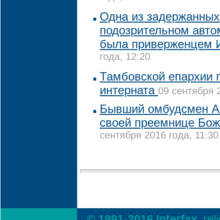
Одна из задержанных
подозрительном авто
была приверженцем 
года, 12:20
Тамбовской епархии 
интерната
09 сентября 2
Бывший омбудсмен А
своей преемнице Бо
сентября 2016 года, 11:30
© 1991-2016 Interfax,
rel