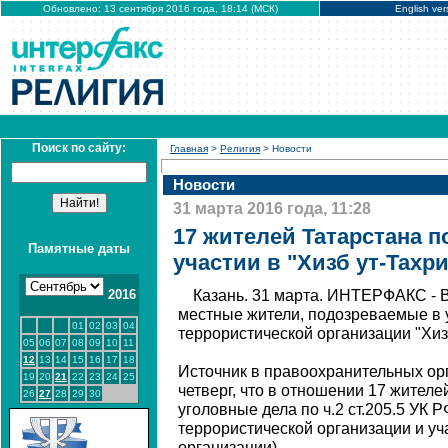
Обновлено: 13 сентября 2016 года, 18:14 (МСК)
English ver
Поиск по сайту:
Главная
>
Религия
> Новости
Новости
31 марта 2016 года, 11:28
17 жителей Татарстана 
Памятные даты
участии в "Хизб ут-Тахр
2016
Казань. 31 марта. ИНТЕРФАКС - 
местные жители, подозреваемые в 
01
02
03
04
террористической организации "Хиз
05
06
07
08
09
10
11
12
13
14
15
16
17
18
Источник в правоохранительных ор
19
20
21
22
23
24
25
четверг, что в отношении 17 жител
26
27
28
29
30
уголовные дела по ч.2 ст.205.5 УК 
террористической организации и уч
организации).