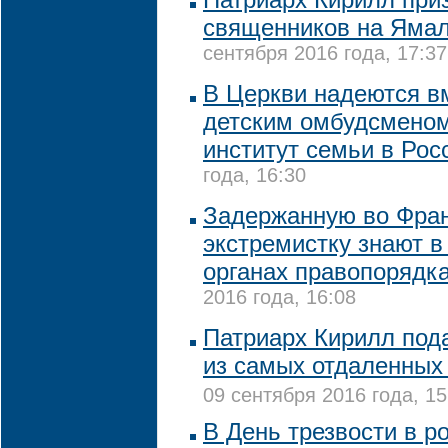
священников на Ямал
сентября 2016 года, 17:37
В Церкви надеются в
детским омбудсменом
институт семьи в Ро
года, 16:30
Задержанную во Фра
экстремистку знают в
органах правопорядк
2016 года, 16:08
Патриарх Кирилл под
из самых отдаленных
09 сентября 2016 года, 15
В День трезвости в р