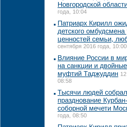
Новгородской област
года, 10:04
Патриарх Кирилл ожид
детского омбудсмена
ценностей семьи, лю
сентября 2016 года, 10:00
Влияние России в мир
на санкции и двойные
муфтий Таджуддин
12
08:58
Тысячи людей собрал
празднование Курбан
соборной мечети Мос
года, 08:50
Патриарх Кирилл при