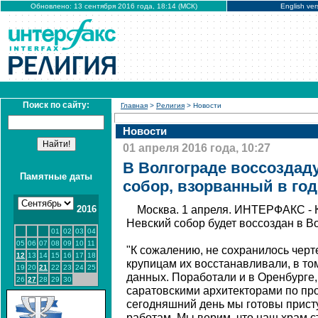
Обновлено: 13 сентября 2016 года, 18:14 (МСК)
English ver
Поиск по сайту:
Главная
>
Религия
> Новости
Новости
01 апреля 2016 года, 10:27
В Волгограде воссозда
Памятные даты
собор, взорванный в го
2016
Москва. 1 апреля. ИНТЕРФАКС -
Невский собор будет воссоздан в В
01
02
03
04
05
06
07
08
09
10
11
"К сожалению, не сохранилось черт
12
13
14
15
16
17
18
крупицам их восстанавливали, в то
19
20
21
22
23
24
25
данных. Поработали и в Оренбурге,
26
27
28
29
30
саратовскими архитекторами по про
сегодняшний день мы готовы прис
работам. Мы верим, что наш храм 