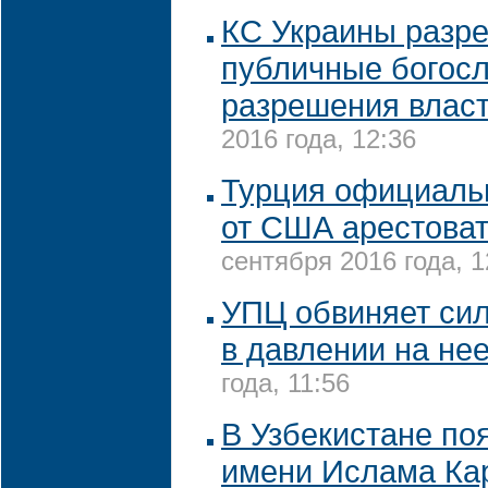
КС Украины разр
публичные богосл
разрешения влас
2016 года, 12:36
Турция официаль
от США арестова
сентября 2016 года, 1
УПЦ обвиняет си
в давлении на не
года, 11:56
В Узбекистане по
имени Ислама Ка