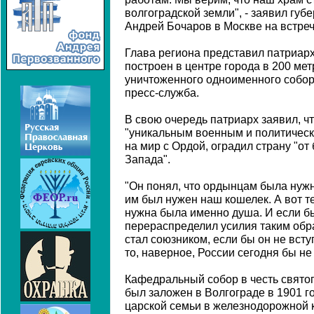
волгоградской земли", - заявил губ
Андрей Бочаров в Москве на встре
Глава региона представил патриарх
построен в центре города в 200 ме
уничтоженного одноименного собо
пресс-служба.
В свою очередь патриарх заявил, ч
"уникальным военным и политически
на мир с Ордой, оградил страну "от
Запада".
"Он понял, что ордынцам была нужн
им был нужен наш кошелек. А вот те
нужна была именно душа. И если б
перераспределил усилия таким обра
стал союзником, если бы он не всту
то, наверное, России сегодня бы не
Кафедральный собор в честь свято
был заложен в Волгограде в 1901 г
царской семьи в железнодорожной 