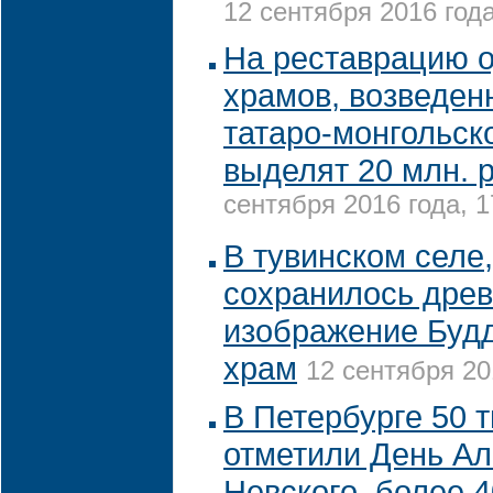
12 сентября 2016 года
На реставрацию о
храмов, возведен
татаро-монгольск
выделят 20 млн. 
сентября 2016 года, 1
В тувинском селе,
сохранилось дре
изображение Буд
храм
12 сентября 20
В Петербурге 50 т
отметили День А
Невского, более 4