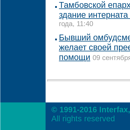
Тамбовской епар
здание интернат
года, 11:40
Бывший омбудсме
желает своей пр
помощи
09 сентября
© 1991-2016 Interfax
All rights reserved