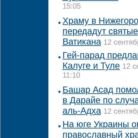
15:05
Храму в Нижегоро
передадут святые
Ватикана
12 сентяб
Гей-парад предла
Калуге и Туле
12 с
11:10
Башар Асад помо
в Дарайе по случ
аль-Адха
12 сентяб
На юге Украины о
православный хр