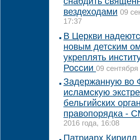
снабдить священ
вездеходами
09 се
17:37
В Церкви надеютс
новым детским о
укреплять инстит
России
09 сентября 
Задержанную во 
исламскую экстре
бельгийских орга
правопорядка - 
2016 года, 16:08
Патриарх Кирилл 