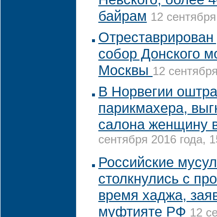
байрам
12 сентября
Отреставрирован
собор Донского м
Москвы
12 сентября
В Норвегии оштр
парикмахера, вы
салона женщину 
сентября 2016 года, 1
Российские мусу
столкнулись с пр
время хаджа, зая
муфтияте РФ
12 с