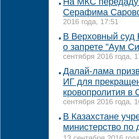
На МКС передаду
Серафима Саров
2016 года, 17:51
В Верховный суд 
о запрете "Аум С
сентября 2016 года, 1
Далай-лама призв
ИГ для прекраще
кровопролития в 
сентября 2016 года, 1
В Казахстане учр
министерство по 
13 сентября 2016 года