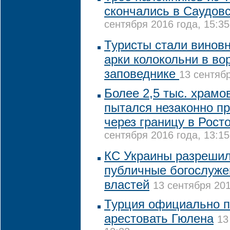
скончались в Саудов
сентября 2016 года, 15:35
Туристы стали винов
арки колокольни в во
заповеднике
13 сентябр
Более 2,5 тыс. храм
пытался незаконно п
через границу в Рост
сентября 2016 года, 13:15
КС Украины разрешил
публичные богослуже
властей
13 сентября 201
Турция официально 
арестовать Гюлена
13