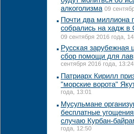
алкоголизма
09 сентябр
Почти два миллиона 
собрались на хадж в
09 сентября 2016 года, 14
Русская зарубежная 
сбор помощи для лав
сентября 2016 года, 13:24
Патриарх Кирилл при
"морские ворота" Як
года, 13:01
Мусульмане организу
бесплатные угощения
случаю Курбан-байра
года, 12:50