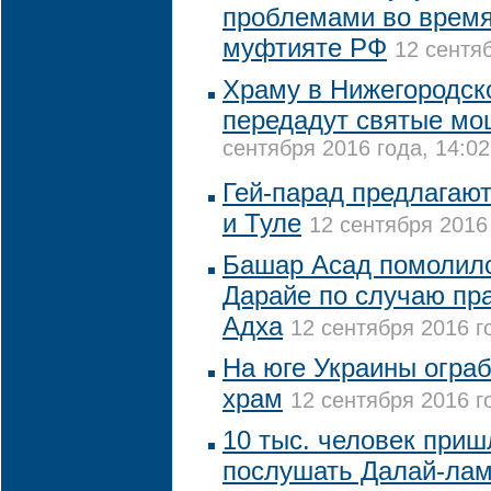
проблемами во время
муфтияте РФ
12 сентяб
Храму в Нижегородск
передадут святые мо
сентября 2016 года, 14:02
Гей-парад предлагают
и Туле
12 сентября 2016 
Башар Асад помолилс
Дарайе по случаю пр
Адха
12 сентября 2016 г
На юге Украины огра
храм
12 сентября 2016 г
10 тыс. человек при
послушать Далай-ла