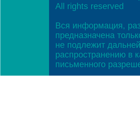
All rights reserved
Вся информация, ра
предназначена тольк
не подлежит дальней
распространению в к
письменного разреш