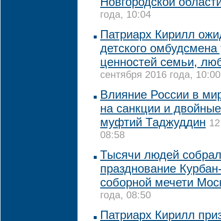
Новгородской област
года, 10:04
Патриарх Кирилл ожид
детского омбудсмена
ценностей семьи, лю
сентября 2016 года, 10:00
Влияние России в мир
на санкции и двойные
муфтий Таджуддин
12
08:58
Тысячи людей собрал
празднование Курбан
соборной мечети Мос
года, 08:50
Патриарх Кирилл при