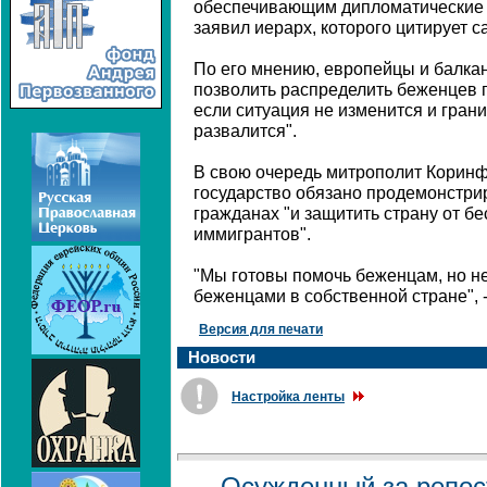
обеспечивающим дипломатические и
заявил иерарх, которого цитирует са
По его мнению, европейцы и балка
позволить распределить беженцев 
если ситуация не изменится и грани
развалится".
В свою очередь митрополит Коринф
государство обязано продемонстрир
гражданах "и защитить страну от б
иммигрантов".
"Мы готовы помочь беженцам, но не
беженцами в собственной стране", -
Версия для печати
Новости
Настройка ленты
Осужденный за репост