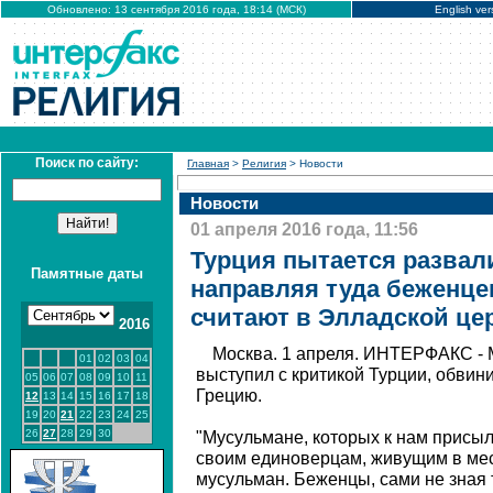
Обновлено: 13 сентября 2016 года, 18:14 (МСК)
English ver
Поиск по сайту:
Главная
>
Религия
> Новости
Новости
01 апреля 2016 года, 11:56
Турция пытается развал
Памятные даты
направляя туда беженце
считают в Элладской це
2016
Москва. 1 апреля. ИНТЕРФАКС -
01
02
03
04
выступил с критикой Турции, обвин
05
06
07
08
09
10
11
Грецию.
12
13
14
15
16
17
18
19
20
21
22
23
24
25
26
27
28
29
30
"Мусульмане, которых к нам присыл
своим единоверцам, живущим в ме
мусульман. Беженцы, сами не зная т