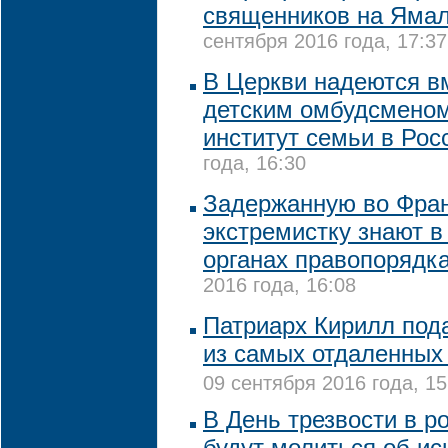
священников на Ямал
сентября 2016 года, 17:37
В Церкви надеются в
детским омбудсменом
институт семьи в Ро
года, 16:30
Задержанную во Фра
экстремистку знают в
органах правопорядк
2016 года, 16:08
Патриарх Кирилл под
из самых отдаленных
09 сентября 2016 года, 15
В День трезвости в р
будут молиться об ис