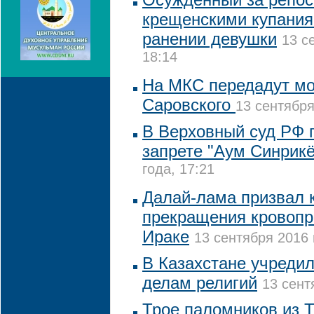
крещенскими купания
ранении девушки
13 с
18:14
На МКС передадут м
Саровского
13 сентября
В Верховный суд РФ п
запрете "Аум Синрикё
года, 17:21
Далай-лама призвал к
прекращения кровопр
Ираке
13 сентября 2016 
В Казахстане учредил
делам религий
13 сент
Трое паломников из 