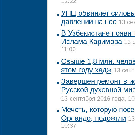
12:22
УПЦ обвиняет силовы
давлении на нее
13 се
В Узбекистане появи
Ислама Каримова
13 
11:06
Свыше 1,8 млн. чело
этом году хадж
13 сент
Завершен ремонт в и
Русской духовной ми
13 сентября 2016 года, 10
Мечеть, которую посе
Орландо, подожгли
13
10:37