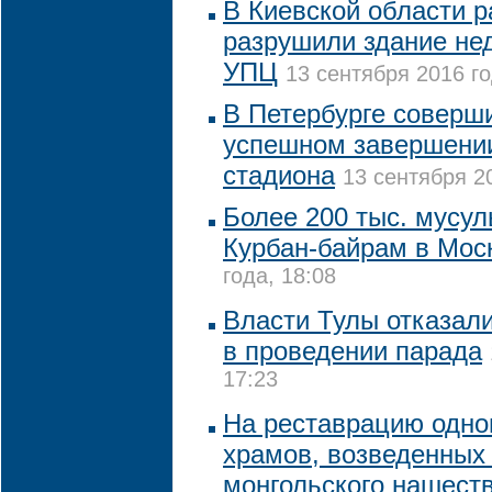
В Киевской области р
разрушили здание не
УПЦ
13 сентября 2016 го
В Петербурге соверш
успешном завершении
стадиона
13 сентября 20
Более 200 тыс. мусу
Курбан-байрам в Мос
года, 18:08
Власти Тулы отказал
в проведении парада
17:23
На реставрацию одно
храмов, возведенных 
монгольского нашеств