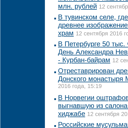
млн. рублей
12 сентябр
В тувинском селе, гд
древнее изображение
храм
12 сентября 2016 г
В Петербурге 50 тыс.
День Александра Невс
- Курбан-байрам
12 се
Отреставрирован дре
Донского монастыря
2016 года, 15:19
В Норвегии оштрафов
выгнавшую из салона
хиджабе
12 сентября 20
Российские мусульман