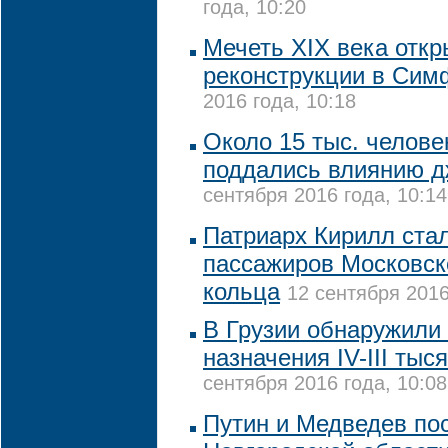
года, 10:20
Мечеть XIX века откр
реконструкции в Сим
2016 года, 10:18
Около 15 тыс. челове
поддались влиянию д
сентября 2016 года, 10:14
Патриарх Кирилл ста
пассажиров Московск
кольца
12 сентября 2016
В Грузии обнаружили 
назначения IV-III тыс
сентября 2016 года, 10:08
Путин и Медведев по