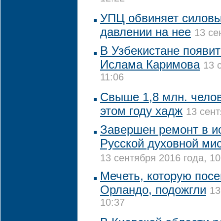
УПЦ обвиняет силовы
давлении на нее
13 се
В Узбекистане появи
Ислама Каримова
13 
11:06
Свыше 1,8 млн. чело
этом году хадж
13 сент
Завершен ремонт в и
Русской духовной ми
13 сентября 2016 года, 10
Мечеть, которую посе
Орландо, подожгли
13
10:37