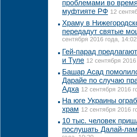
проблемами во время
муфтияте РФ
12 сентяб
Храму в Нижегородск
передадут святые мо
сентября 2016 года, 14:02
Гей-парад предлагают
и Туле
12 сентября 2016 
Башар Асад помолилс
Дарайе по случаю пр
Адха
12 сентября 2016 г
На юге Украины огра
храм
12 сентября 2016 г
10 тыс. человек при
послушать Далай-ла