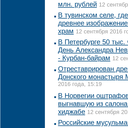
млн. рублей
12 сентябр
В тувинском селе, гд
древнее изображение
храм
12 сентября 2016 г
В Петербурге 50 тыс.
День Александра Невс
- Курбан-байрам
12 се
Отреставрирован дре
Донского монастыря
2016 года, 15:19
В Норвегии оштрафов
выгнавшую из салона
хиджабе
12 сентября 20
Российские мусульман