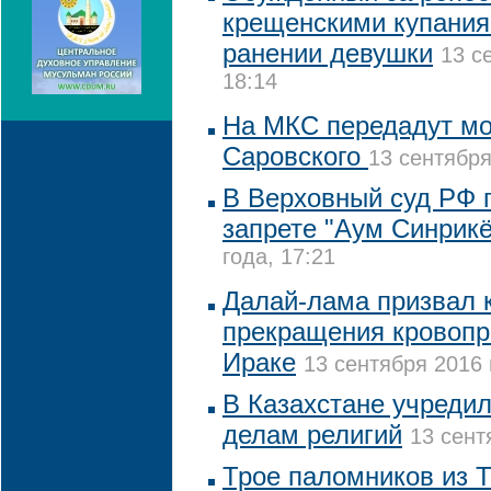
крещенскими купания
ранении девушки
13 с
18:14
На МКС передадут м
Саровского
13 сентября
В Верховный суд РФ п
запрете "Аум Синрикё
года, 17:21
Далай-лама призвал к
прекращения кровопр
Ираке
13 сентября 2016 
В Казахстане учредил
делам религий
13 сент
Трое паломников из 