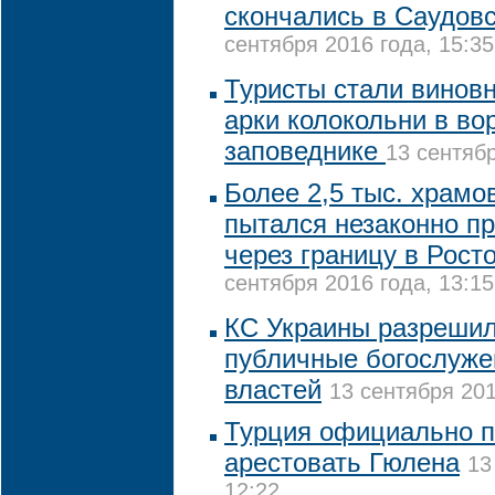
скончались в Саудов
сентября 2016 года, 15:35
Туристы стали винов
арки колокольни в во
заповеднике
13 сентябр
Более 2,5 тыс. храм
пытался незаконно п
через границу в Рост
сентября 2016 года, 13:15
КС Украины разрешил
публичные богослуже
властей
13 сентября 201
Турция официально 
арестовать Гюлена
13
12:22