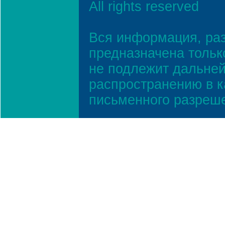
All rights reserved
Вся информация, ра
предназначена тольк
не подлежит дальней
распространению в к
письменного разреш