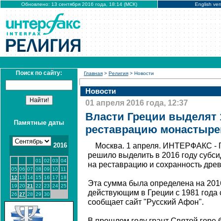
Обновлено: 13 сентября 2016 года, 18:14 (МСК)
English ver
Поиск по сайту:
Главная
>
Религия
> Новости
Новости
01 апреля 2016 года, 12:37
Власти Греции выделят 1
Памятные даты
реставрацию монастыре
2016
Москва. 1 апреля. ИНТЕРФАКС - 
решило выделить в 2016 году субси
01
02
03
04
на реставрацию и сохранность дре
05
06
07
08
09
10
11
12
13
14
15
16
17
18
Эта сумма была определена на 2016
19
20
21
22
23
24
25
действующим в Греции с 1981 года
26
27
28
29
30
сообщает сайт "Русский Афон".
В прошлом году грант Святой горе б