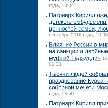
года, 10:04
Патриарх Кирилл ожид
детского омбудсмена
ценностей семьи, лю
сентября 2016 года, 10:00
Влияние России в мир
на санкции и двойные
муфтий Таджуддин
12
08:58
Тысячи людей собрал
празднование Курбан
соборной мечети Мос
года, 08:50
Патриарх Кирилл при