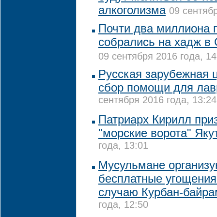
алкоголизма
09 сентябр
Почти два миллиона 
собрались на хадж в
09 сентября 2016 года, 14
Русская зарубежная 
сбор помощи для лав
сентября 2016 года, 13:24
Патриарх Кирилл при
"морские ворота" Як
года, 13:01
Мусульмане организу
бесплатные угощения
случаю Курбан-байра
года, 12:50