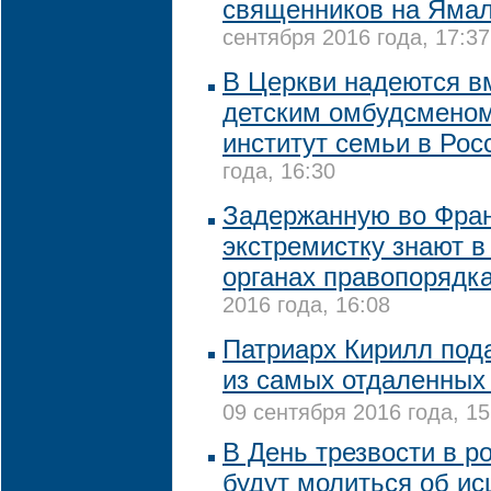
священников на Ямал
сентября 2016 года, 17:37
В Церкви надеются в
детским омбудсменом
институт семьи в Ро
года, 16:30
Задержанную во Фра
экстремистку знают в
органах правопорядк
2016 года, 16:08
Патриарх Кирилл под
из самых отдаленных
09 сентября 2016 года, 15
В День трезвости в р
будут молиться об ис