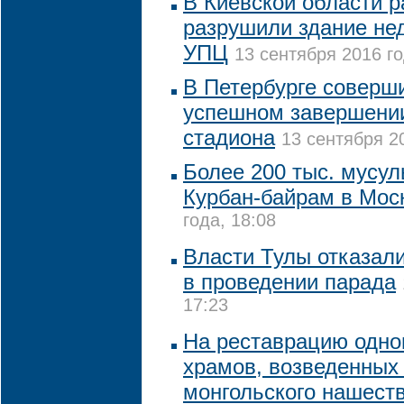
В Киевской области р
разрушили здание не
УПЦ
13 сентября 2016 го
В Петербурге соверш
успешном завершении
стадиона
13 сентября 20
Более 200 тыс. мусу
Курбан-байрам в Мос
года, 18:08
Власти Тулы отказал
в проведении парада
17:23
На реставрацию одно
храмов, возведенных 
монгольского нашеств