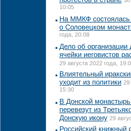
30
10:05
На ММКФ состоялась
о Соловецком монас
года, 20:08
Дело об организации 
ячейки иеговистов р
29 августа 2022 года, 19:
Влиятельный иракски
уходит из политики
29
15:30
В Донской монастырь
перевезут из Третьяк
Донскую икону
29 авгу
Российский книжный 