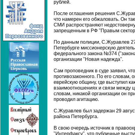
рублей.
После оглашения решения С.Журав
что намерен его обжаловать. Он та
СМИ распространяют недостоверну
запрещенным в РФ "Правым сектор
По данным полиции, С.Журавлев 27
Петербурге миссионерскую деятель
федерального закона №374 ("закон
организации "Новая надежда".
Сам проповедник в суде заявил, чт
противозаконного. По его словам, о
еврейскую общину, где выступил как
взаимоотношениях и связи между ц
словам, никакой организации он пр
проводил агитацию.
С.Журавлев был задержан 29 авгус
района Петербурга.
В свою очередь источник в правоо
"Интерфаксу", что публичные выст