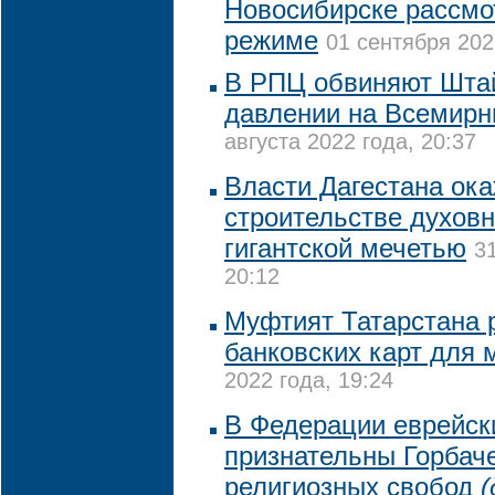
Новосибирске рассмо
режиме
01 сентября 202
В РПЦ обвиняют Шта
давлении на Всемирн
августа 2022 года, 20:37
Власти Дагестана ока
строительстве духовн
гигантской мечетью
3
20:12
Муфтият Татарстана 
банковских карт для
2022 года, 19:24
В Федерации еврейск
признательны Горбач
религиозных свобод
(