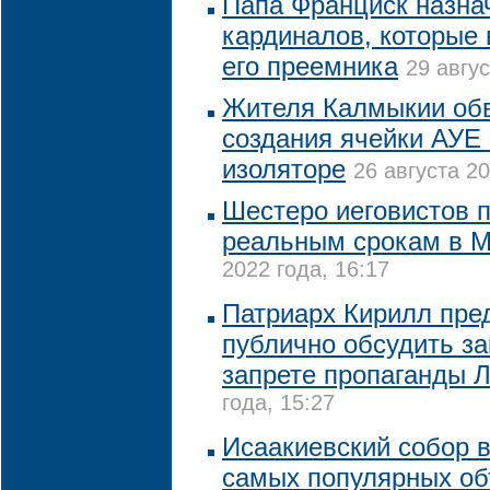
Папа Франциск назна
кардиналов, которые
его преемника
29 авгус
Жителя Калмыкии обв
создания ячейки АУЕ
изоляторе
26 августа 20
Шестеро иеговистов 
реальным срокам в 
2022 года, 16:17
Патриарх Кирилл пре
публично обсудить за
запрете пропаганды 
года, 15:27
Исаакиевский собор в
самых популярных об