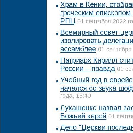
Храм в Кении, отобр
греческим епископом
РПЦ
01 сентября 2022 го
Всемирный совет цер
изолировать делегац
ассамблее
01 сентября 
Патриарх Кирилл счит
России – правда
01 се
Учебный год в еврейс
начался со звука шо
года, 16:40
Лукашенко назвал за
Божьей карой
01 сентя
Дело "Церкви последн