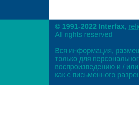
© 1991-2022 Interfax,
rel
All rights reserved
Вся информация, размещ
только для персонально
воспроизведению и / ил
как с письменного разр