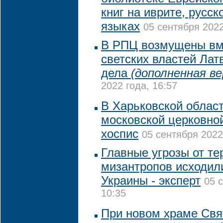
книг на иврите, русск
языках
05 сентября 2022
В РПЦ возмущены вм
светских властей Лат
дела
(дополненная ве
2022 года, 16:57
В Харьковской област
московской церковно
хоспис
05 сентября 2022
Главные угрозы от те
мизантропов исходил
Украины - эксперт
05 
10:35
При новом храме Свя