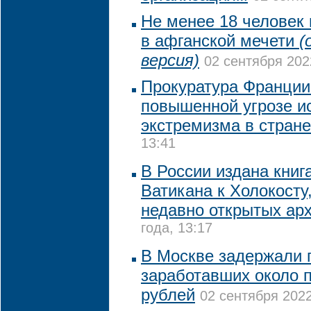
Не менее 18 человек 
в афганской мечети
(
версия)
02 сентября 202
Прокуратура Франции
повышенной угрозе и
экстремизма в стране
13:41
В России издана книг
Ватикана к Холокосту
недавно открытых ар
года, 13:17
В Москве задержали 
заработавших около 
рублей
02 сентября 2022