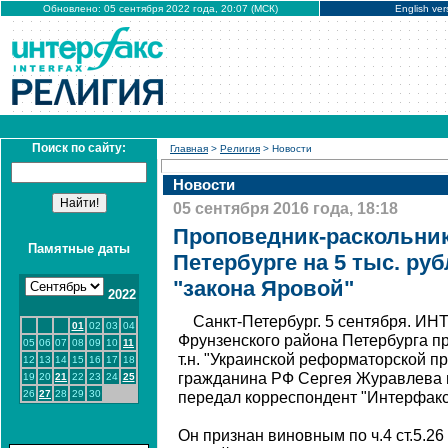
Обновлено: 05 сентября 2022 года, 20:07 (МСК)
English ver
Поиск по сайту:
Главная
>
Религия
> Новости
Новости
05 сентября 2016 года, 18:18
Проповедник-раскольни
Памятные даты
Петербурге на 5 тыс. ру
"закона Яровой"
2022
Санкт-Петербург. 5 сентября. И
01
02
03
04
Фрунзенского района Петербурга п
05
06
07
08
09
10
11
т.н. "Украинской реформаторской п
12
13
14
15
16
17
18
гражданина РФ Сергея Журавлева в
19
20
21
22
23
24
25
26
27
28
29
30
передал корреспондент "Интерфакса
Он признан виновным по ч.4 ст.5.2