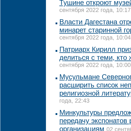
Тушине откроют музе
сентября 2022 года, 10:17
Власти Дагестана от
минарет старинной го
сентября 2022 года, 10:04
Патриарх Кирилл при
делиться с теми, кто
сентября 2022 года, 10:00
Мусульмане Северног
расширить список не
религиозной литерат
года, 22:43
Минкультуры предлож
передачу экспонатов
организациям
02 сентя