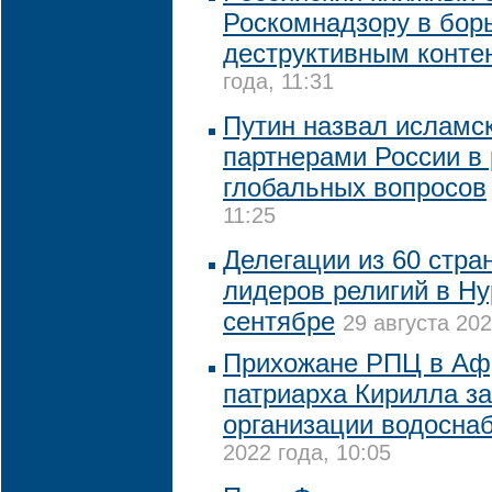
Роскомнадзору в бор
деструктивным конте
года, 11:31
Путин назвал исламс
партнерами России в
глобальных вопросов
11:25
Делегации из 60 стра
лидеров религий в Ну
сентябре
29 августа 202
Прихожане РПЦ в Аф
патриарха Кирилла з
организации водосна
2022 года, 10:05