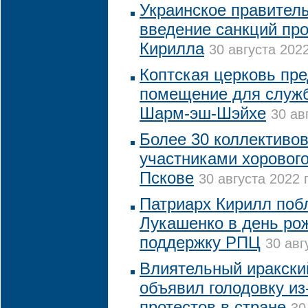
Украинское правител
введение санкций про
Кирилла
30 августа 2022
Коптская церковь пр
помещение для служб
Шарм-эш-Шэйхе
30 ав
Более 30 коллективов
участниками хоровог
Пскове
30 августа 2022 
Патриарх Кирилл поб
Лукашенко в день ро
поддержку РПЦ
30 авг
Влиятельный иракски
объявил голодовку из
протестов в стране