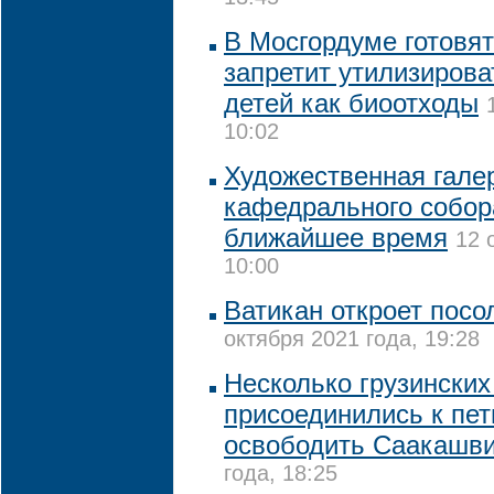
В Мосгордуме готовят
запретит утилизиров
детей как биоотходы
10:02
Художественная галер
кафедрального собор
ближайшее время
12 
10:00
Ватикан откроет посо
октября 2021 года, 19:28
Несколько грузинских
присоединились к пе
освободить Саакашв
года, 18:25