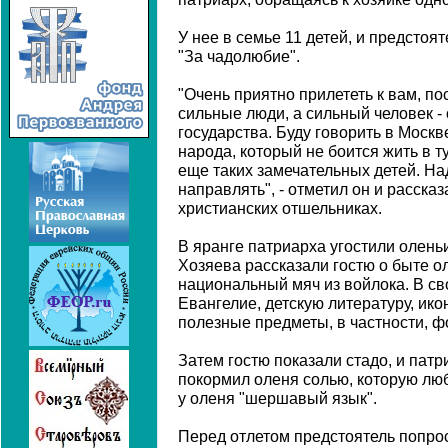
У нее в семье 11 детей, и предстоя
"За чадолюбие".
"Очень приятно прилететь к вам, по
сильные люди, а сильный человек -
государства. Буду говорить в Москв
народа, который не боится жить в т
еще таких замечательных детей. Н
направлять", - отметил он и расск
христианских отшельниках.
В яранге патриарха угостили олень
Хозяева рассказали гостю о быте 
национальный мяч из войлока. В св
Евангелие, детскую литературу, ико
полезные предметы, в частности, ф
Затем гостю показали стадо, и пат
покормил оленя солью, которую люб
у оленя "шершавый язык".
Перед отлетом предстоятель попрос