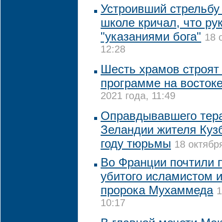
Устроивший стрельбу
школе кричал, что ру
"указаниями бога"
18 
12:28
Шесть храмов строят 
программе на восток
2021 года, 11:49
Оправдывавшего тера
Зеландии жителя Кузб
году тюрьмы
18 октябр
Во Франции почтили 
убитого исламистом и
пророка Мухаммеда
1
10:17