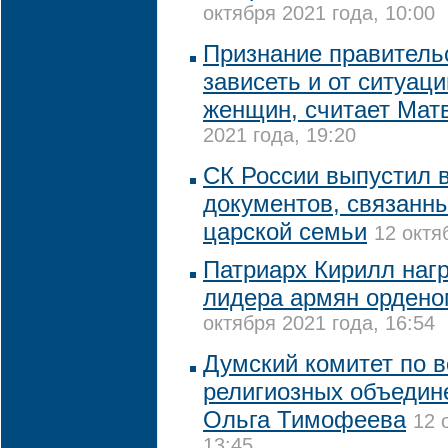
октября 2021 года, 10:00
Признание правитель
зависеть и от ситуац
женщин, считает Мат
2021 года, 19:20
СК России выпустил 
документов, связанн
царской семьи
12 октя
Патриарх Кирилл наг
лидера армян ордено
октября 2021 года, 16:54
Думский комитет по 
религиозных объедин
Ольга Тимофеева
12 
13:45