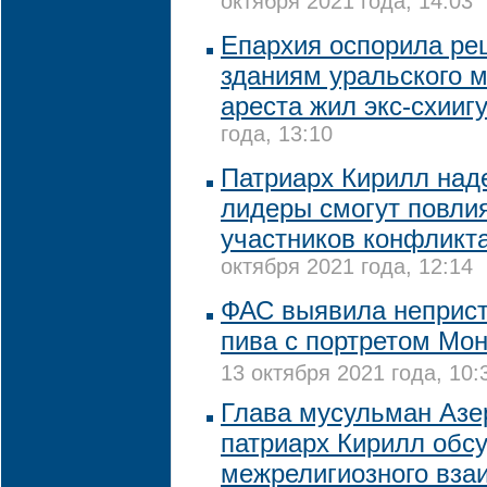
октября 2021 года, 14:03
Епархия оспорила ре
зданиям уральского м
ареста жил экс-схииг
года, 13:10
Патриарх Кирилл наде
лидеры смогут повли
участников конфликт
октября 2021 года, 12:14
ФАС выявила неприс
пива с портретом Мо
13 октября 2021 года, 10:
Глава мусульман Азе
патриарх Кирилл обс
межрелигиозного вза