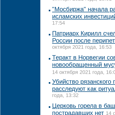
"Мосбиржа" начала р
исламских инвестици
17:54
Патриарх Кирилл сче
России после перипе
октября 2021 года, 16:53
Теракт в Норвегии с
новообращенный мусу
14 октября 2021 года, 16:
Убийство рязанского 
расследуют как риту
года, 13:32
Церковь горела в баш
пострадавших нет
14 