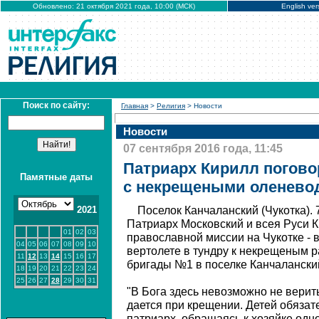
Обновлено: 21 октября 2021 года, 10:00 (МСК)
English ver
Поиск по сайту:
Главная
>
Религия
> Новости
Новости
07 сентября 2016 года, 11:45
Патриарх Кирилл погово
Памятные даты
с некрещеными оленево
2021
Поселок Канчаланский (Чукотка).
Патриарх Московский и всея Руси 
01
02
03
православной миссии на Чукотке - в
04
05
06
07
08
09
10
вертолете в тундру к некрещеным 
11
12
13
14
15
16
17
бригады №1 в поселке Канчалански
18
19
20
21
22
23
24
25
26
27
28
29
30
31
"В Бога здесь невозможно не верит
дается при крещении. Детей обязате
патриарх, обращаясь к хозяйке одно