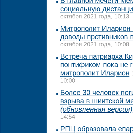
В главной мечети Ме
социальную дистанци
октября 2021 года, 10:13
Митрополит Иларион
доводы противников 
октября 2021 года, 10:08
Встреча патриарха Ки
понтификом пока не г
митрополит Иларион
10:00
Более 30 человек пог
взрыва в шиитской ме
(обновленная версия)
14:54
РПЦ образовала епа