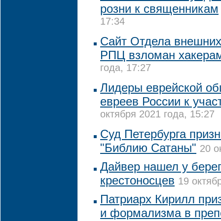
розни к священникам
17:34
Сайт Отдела внешних
РПЦ взломан хакера
года, 17:27
Лидеры еврейской о
евреев России к учас
октября 2021 года, 15:27
Суд Петербурга призн
"Библию Сатаны"
20 о
Дайвер нашел у бере
крестоносцев
19 октябр
Патриарх Кирилл приз
и формализма в преп