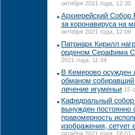
октября 2021 года, 12:35
Архиерейский Собор 
за коронавируса на м
октября 2021 года, 12:09
Патриарх Кирилл наг
орденом Серафима С
2021 года, 11:34
В Кемерово осужден 
обманом собиравший 
лечение игуменьи
15 
Кафедральный собор
вынужден постоянно 
правомерность испол
изображения, сетует 
октября 2021 года, 18:01