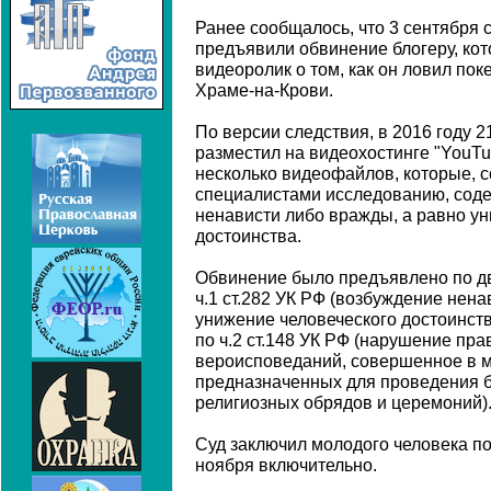
Ранее сообщалось, что 3 сентября
предъявили обвинение блогеру, ко
видеоролик о том, как он ловил по
Храме-на-Крови.
По версии следствия, в 2016 году 
разместил на видеохостинге "YouTub
несколько видеофайлов, которые, 
специалистами исследованию, сод
ненависти либо вражды, а равно у
достоинства.
Обвинение было предъявлено по д
ч.1 ст.282 УК РФ (возбуждение нен
унижение человеческого достоинств
по ч.2 ст.148 УК РФ (нарушение пра
вероисповеданий, совершенное в м
предназначенных для проведения б
религиозных обрядов и церемоний)
Суд заключил молодого человека по
ноября включительно.