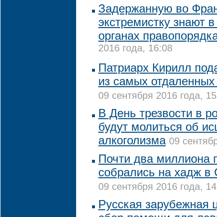
Задержанную во Фра
экстремистку знают в
органах правопорядк
2016 года, 16:08
Патриарх Кирилл под
из самых отдаленных
09 сентября 2016 года, 15
В День трезвости в р
будут молиться об ис
алкоголизма
09 сентябр
Почти два миллиона 
собрались на хадж в
09 сентября 2016 года, 14
Русская зарубежная 