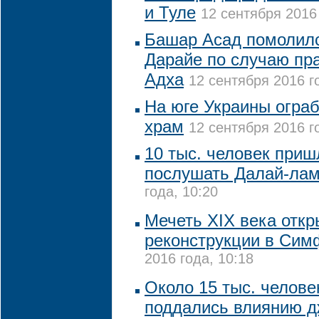
и Туле
12 сентября 2016 
Башар Асад помолилс
Дарайе по случаю пр
Адха
12 сентября 2016 г
На юге Украины огра
храм
12 сентября 2016 г
10 тыс. человек при
послушать Далай-ла
года, 10:20
Мечеть XIX века откр
реконструкции в Сим
2016 года, 10:18
Около 15 тыс. челове
поддались влиянию д