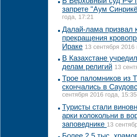
В Верховный суд РФ п
запрете "Аум Синрикё
года, 17:21
Далай-лама призвал к
прекращения кровопр
Ираке
13 сентября 2016 
В Казахстане учредил
делам религий
13 сент
Трое паломников из 
скончались в Саудов
сентября 2016 года, 15:35
Туристы стали винов
арки колокольни в во
заповеднике
13 сентябр
Более 2,5 тыс. храм