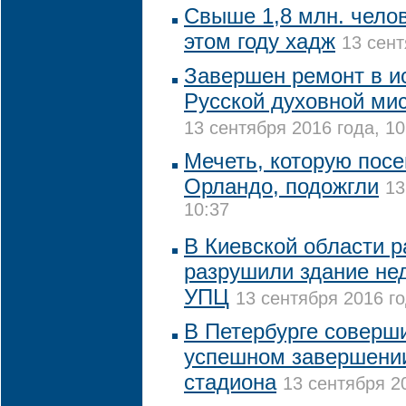
Свыше 1,8 млн. чело
этом году хадж
13 сент
Завершен ремонт в и
Русской духовной ми
13 сентября 2016 года, 10
Мечеть, которую посе
Орландо, подожгли
13
10:37
В Киевской области р
разрушили здание не
УПЦ
13 сентября 2016 го
В Петербурге соверш
успешном завершении
стадиона
13 сентября 20