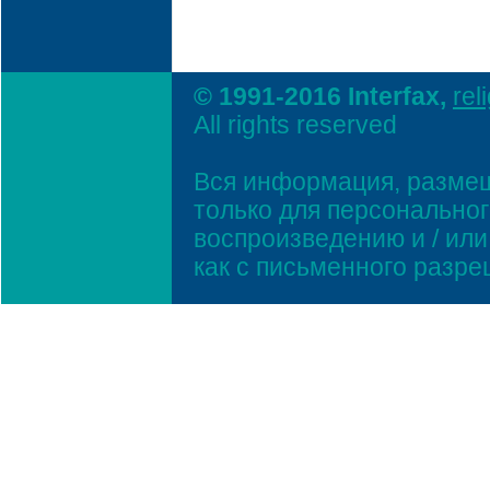
© 1991-2016 Interfax,
rel
All rights reserved
Вся информация, размещ
только для персонально
воспроизведению и / ил
как с письменного разр