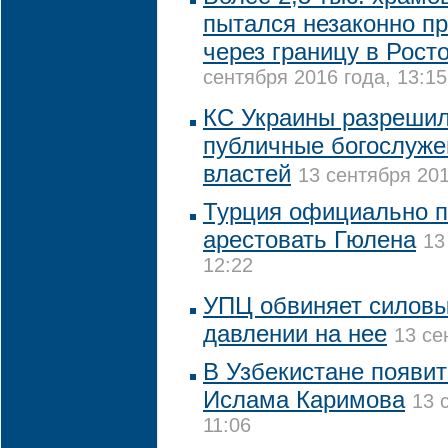
пытался незаконно п
через границу в Рост
сентября 2016 года, 13:15
КС Украины разрешил
публичные богослуже
властей
13 сентября 201
Турция официально 
арестовать Гюлена
13
12:22
УПЦ обвиняет силовы
давлении на нее
13 се
В Узбекистане появи
Ислама Каримова
13 
11:06