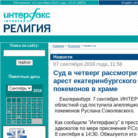
Обновлено: 14 сентября 2016 года, 10:22 (МСК)
English ver
Поиск по сайту:
Главная
>
Религия
> Новости
Новости
07 сентября 2016 года, 11:50
Суд в четверг рассмотр
Памятные даты
арест екатеринбургского
покемонов в храме
2016
Екатеринбург. 7 сентября. ИНТЕ
01
02
03
04
областной суд поступила апелляци
05
06
07
08
09
10
11
покемонов Руслана Соколовского.
12
13
14
15
16
17
18
19
20
21
22
23
24
25
26
27
28
29
30
Как сообщили "Интерфаксу" в пресс
адвокатов по мере пресечения Р.С
8 сентября в 14:30. Обжалуется его