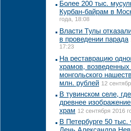
Более 200 тыс. мусу
Курбан-байрам в Мос
года, 18:08
Власти Тулы отказал
в проведении парада
17:23
На реставрацию одно
храмов, возведенных 
монгольского нашеств
млн. рублей
12 сентябр
В тувинском селе, гд
древнее изображение
храм
12 сентября 2016 г
В Петербурге 50 тыс.
День Александра Невс