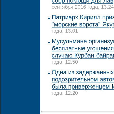
сбор помощи для лав
сентября 2016 года, 13:24
Патриарх Кирилл при
"морские ворота" Як
года, 13:01
Мусульмане организу
бесплатные угощения
случаю Курбан-байра
года, 12:50
Одна из задержанных
подозрительном авто
была приверженцем 
года, 12:20