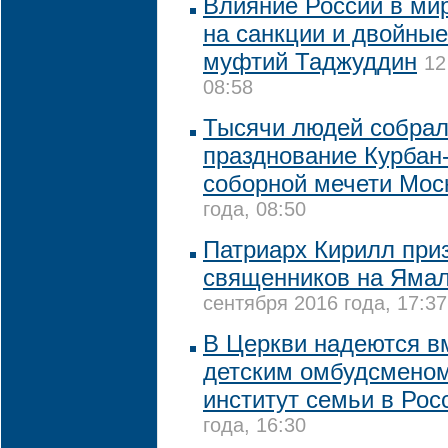
Влияние России в мир
на санкции и двойные
муфтий Таджуддин
12
08:58
Тысячи людей собрал
празднование Курбан
соборной мечети Мос
года, 08:50
Патриарх Кирилл при
священников на Ямал
сентября 2016 года, 17:37
В Церкви надеются в
детским омбудсменом
институт семьи в Ро
года, 16:30