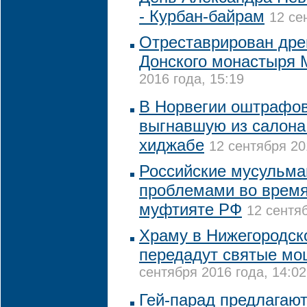
- Курбан-байрам
12 се
Отреставрирован дре
Донского монастыря
2016 года, 15:19
В Норвегии оштрафов
выгнавшую из салона
хиджабе
12 сентября 20
Российские мусульман
проблемами во время
муфтияте РФ
12 сентяб
Храму в Нижегородск
передадут святые мо
сентября 2016 года, 14:02
Гей-парад предлагают