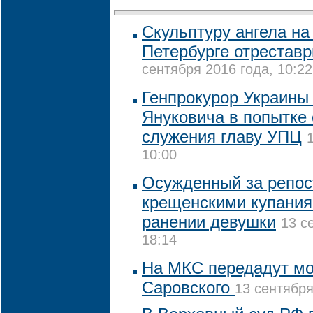
Скульптуру ангела на
Петербурге отрестав
сентября 2016 года, 10:22
Генпрокурор Украины
Януковича в попытке 
служения главу УПЦ
10:00
Осужденный за репост
крещенскими купания
ранении девушки
13 с
18:14
На МКС передадут м
Саровского
13 сентября