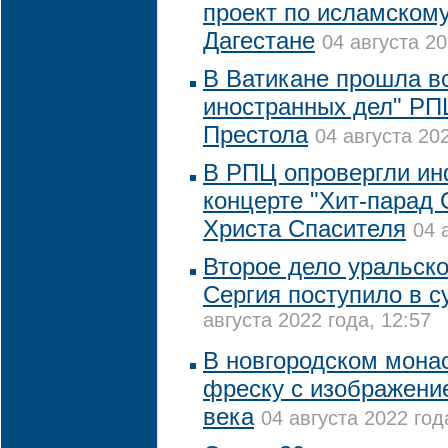
проект по исламскому
Дагестане
04 августа 20
В Ватикане прошла в
иностранных дел" РП
Престола
04 августа 202
В РПЦ опровергли и
концерте "Хит-парад
Христа Спасителя
04 
Второе дело уральско
Сергия поступило в с
августа 2022 года, 12:57
В новгородском мона
фреску с изображени
века
04 августа 2022 год