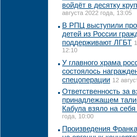
войдёт в десятку кру
августа 2022 года, 13:05
В РПЦ выступили про
детей из России граж
поддерживают ЛГБТ
1
12:10
У главного храма рос
состоялось награжде
спецоперации
12 авгус
Ответственность за в
принадлежащем тали
Кабула взяло на себ
года, 10:00
Произведения Франка