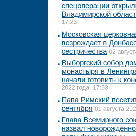
спецоперации открыл
Владимирской облас
17:23
Московская церковна
возрождает в Донбасс
сестричества
02 август
Выборгский собор до
монастыря в Ленингр
начали готовить к ко
2022 года, 17:53
Папа Римский посетит
сентября
01 августа 202
Глава Всемирного со
назвал новорожденног