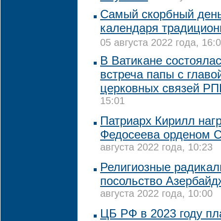
Самый скорбный день
календаря традицион
05 августа 2022 года, 16:
В Ватикане состояла
встреча папы с глав
церковных связей Р
15:01
Патриарх Кирилл наг
Федосеева орденом С
августа 2022 года, 10:23
Религиозные радикал
посольство Азербайд
августа 2022 года, 10:00
ЦБ РФ в 2023 году пл