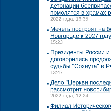
детонации боеприпас
помолятся в храмах 
2022 года, 16:35
Мечеть построят на 
Новгороде к 2027 год
15:23
Президенты России и
договорились продол
судьбы "Сохнута" в 
13:47
Дело "Церкви последн
рассмотрит новосиби
2022 года, 12:24
Филиал Историческог