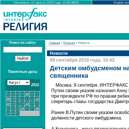
Обновлено: 15 августа 2022 года, 12:46 (МСК)
English ver
Поиск по сайту:
Главная
>
Религия
> Новости
Новости
09 сентября 2016 года, 10:42
Детским омбудсменом на
Памятные даты
священника
2022
Москва. 9 сентября. ИНТЕРФАКС 
Путин своим указом назначил Анну
01
02
03
04
05
06
07
при президенте РФ по правам ребен
08
09
10
11
12
13
14
секретарь главы государства Дмитр
15
16
17
18
19
20
21
22
23
24
25
26
27
28
Ранее В.Путин своим указом освоб
29
30
31
должности детского омбудсмена.
А.Кузнецова - жена православного