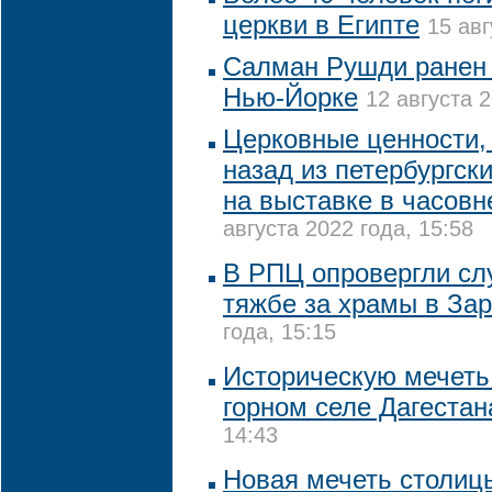
церкви в Египте
15 авг
Салман Рушди ранен 
Нью-Йорке
12 августа 2
Церковные ценности, 
назад из петербургск
на выставке в часовн
августа 2022 года, 15:58
В РПЦ опровергли сл
тяжбе за храмы в За
года, 15:15
Историческую мечеть
горном селе Дагестан
14:43
Новая мечеть столиц