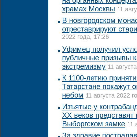
на органных концерта
храмах Москвы
11 авг
В новгородском монас
отреставрируют стар
2022 года, 17:26
Уфимец получил усло
публичные призывы к
экстремизму
11 августа
К 1100-летию приняти
Татарстане покажут 
небом
11 августа 2022 го
Изъятые у контрабанд
XX веков представят 
Выборгском замке
11 
За здравие пострада