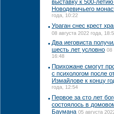
выставку к 500-летию
Новодевичьего мона
года, 10:22
Ураган снес крест хр
08 августа 2022 года, 18:
Два иеговиста получи
шесть лет условно
08 
16:48
Прихожане смогут пр
с психологом после о
Измайлове к концу го
года, 12:54
Первое за сто лет бо
состоялось в домово
Баумана
05 августа 202