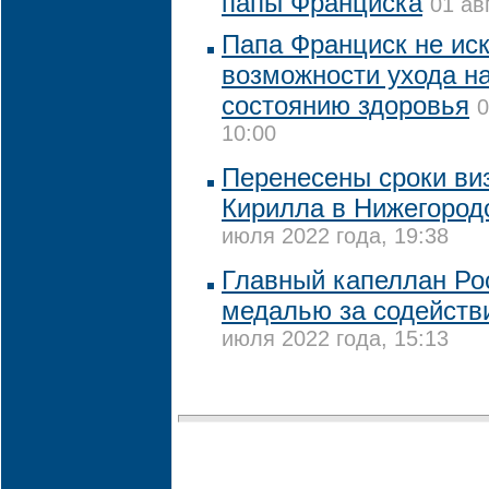
папы Франциска
01 ав
Папа Франциск не ис
возможности ухода на
состоянию здоровья
0
10:00
Перенесены сроки ви
Кирилла в Нижегород
июля 2022 года, 19:38
Главный капеллан Ро
медалью за содействи
июля 2022 года, 15:13