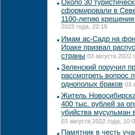
Около 30 туристичес
сформировали в Севе
1100-летию крещения
2022 года, 22:15
Имам ас-Садр на фон
Ираке призвал распу
страны
03 августа 2022 
Зеленский поручил п
рассмотреть вопрос 
однополых браков
03 
Житель Новосибирск
400 тыс. рублей за о
убийства мусульман 
03 августа 2022 года, 10:
Памятник в честь уча