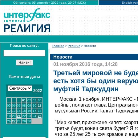
Обновлено: 05 сентября 2022 года, 20:07 (МСК)
English ver
Поиск по сайту:
Главная
>
Религия
> Новости
Новости
01 ноября 2016 года, 14:28
Третьей мировой не буде
Памятные даты
есть хотя бы один веру
муфтий Таджуддин
2022
Москва. 1 ноября. ИНТЕРФАКС - 
01
02
03
04
войны, полагает глава Центральног
05
06
07
08
09
10
11
мусульман России Талгат Таджудди
12
13
14
15
16
17
18
19
20
21
22
23
24
25
26
27
28
29
30
"Мир кипит, прихожане кипят: хазра
третья будет, конец света будет? Я г
что за 25 лет 25 тысяч храмов и ещ