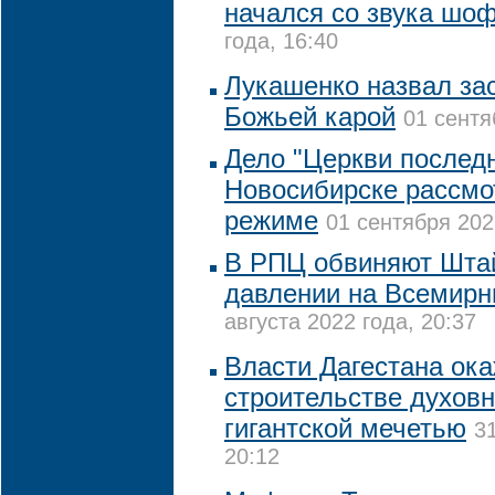
начался со звука шо
года, 16:40
Лукашенко назвал за
Божьей карой
01 сентя
Дело "Церкви последн
Новосибирске рассмо
режиме
01 сентября 202
В РПЦ обвиняют Шта
давлении на Всемирн
августа 2022 года, 20:37
Власти Дагестана ока
строительстве духовн
гигантской мечетью
3
20:12