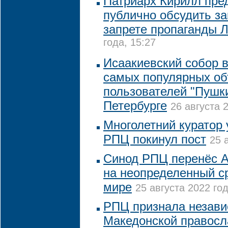
Патриарх Кирилл пре
публично обсудить за
запрете пропаганды 
года, 15:27
Исаакиевский собор в
самых популярных об
пользователей "Пушки
Петербурге
26 августа 
Многолетний куратор 
РПЦ покинул пост
25 
Синод РПЦ перенёс А
на неопределенный ср
мире
25 августа 2022 год
РПЦ признала незави
Македонской правосл