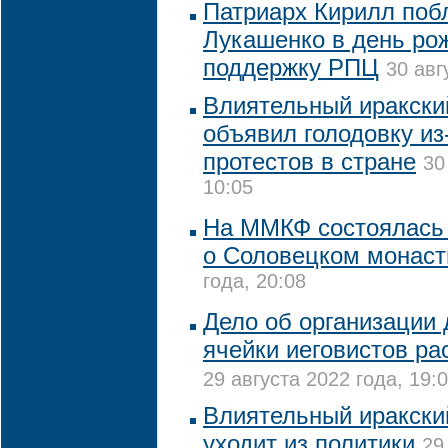
Патриарх Кирилл поб
Лукашенко в день ро
поддержку РПЦ
30 авг
Влиятельный иракски
объявил голодовку из
протестов в стране
30
10:05
На ММКФ состоялась
о Соловецком монас
года, 20:08
Дело об организации 
ячейки иеговистов р
29 августа 2022 года, 19:
Влиятельный иракски
уходит из политики
29