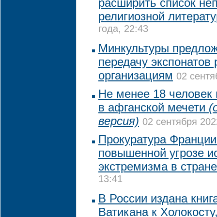
расширить список не
религиозной литерат
года, 22:43
Минкультуры предлож
передачу экспонатов
организациям
02 сентя
Не менее 18 человек 
в афганской мечети
(
версия)
02 сентября 202
Прокуратура Франции
повышенной угрозе и
экстремизма в стране
13:41
В России издана книг
Ватикана к Холокосту