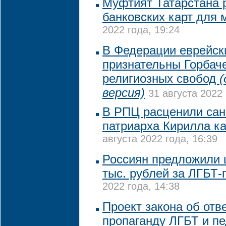
Муфтият Татарстана 
банковских карт для
2022 года, 19:24
В Федерации еврейск
признательны Горбач
религиозных свобод
(
версия)
31 августа 2022 
В РПЦ расценили сан
патриарха Кирилла к
августа 2022 года, 16:39
Россиян предложили 
тыс. рублей за ЛГБТ-
2022 года, 14:38
Проект закона об отв
пропаганду ЛГБТ и п