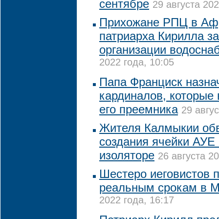
сентябре
29 августа 202
Прихожане РПЦ в Аф
патриарха Кирилла з
организации водосна
2022 года, 10:05
Папа Франциск назна
кардиналов, которые
его преемника
29 авгус
Жителя Калмыкии обв
создания ячейки АУЕ
изоляторе
26 августа 20
Шестеро иеговистов 
реальным срокам в 
2022 года, 16:17