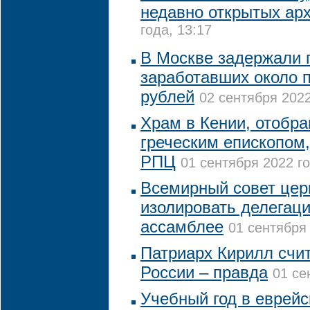
недавно открытых ар
года, 13:17
В Москве задержали 
заработавших около 
рублей
02 сентября 2022
Храм в Кении, отобр
греческим епископом
РПЦ
01 сентября 2022 го
Всемирный совет цер
изолировать делегац
ассамблее
01 сентября 
Патриарх Кирилл счит
России – правда
01 се
Учебный год в еврейс