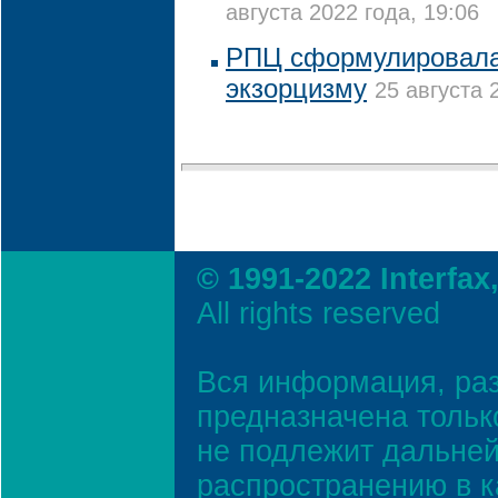
августа 2022 года, 19:06
РПЦ сформулировала
экзорцизму
25 августа 
© 1991-2022 Interfax
All rights reserved
Вся информация, ра
предназначена тольк
не подлежит дальней
распространению в к