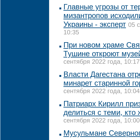
Главные угрозы от те
мизантропов исходил
Украины - эксперт
05 
10:35
При новом храме Свя
Тушине откроют музе
сентября 2022 года, 10:17
Власти Дагестана от
минарет старинной го
сентября 2022 года, 10:04
Патриарх Кирилл при
делиться с теми, кто
сентября 2022 года, 10:00
Мусульмане Северног