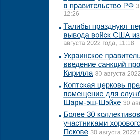
в правительство РФ
3
12:26
Талибы празднуют пе
вывода войск США из
августа 2022 года, 11:18
Украинское правител
введение санкций про
Кирилла
30 августа 2022
Коптская церковь пр
помещение для служб
Шарм-эш-Шэйхе
30 ав
Более 30 коллективов
участниками хоровог
Пскове
30 августа 2022 