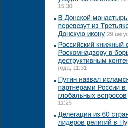
15:30
В Донской монастырь
перевезут из Третьяк
Донскую икону
29 авгу
Российский книжный 
Роскомнадзору в бор
деструктивным конте
года, 11:31
Путин назвал исламс
партнерами России в
глобальных вопросов
11:25
Делегации из 60 стра
лидеров религий в Ну