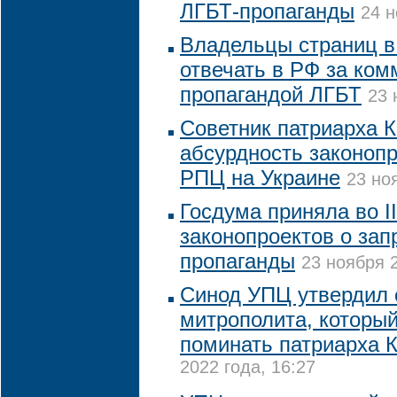
ЛГБТ-пропаганды
24 н
Владельцы страниц в 
отвечать в РФ за ком
пропагандой ЛГБТ
23 
Советник патриарха К
абсурдность законопр
РПЦ на Украине
23 но
Госдума приняла во II
законопроектов о зап
пропаганды
23 ноября 2
Синод УПЦ утвердил 
митрополита, которы
поминать патриарха 
2022 года, 16:27