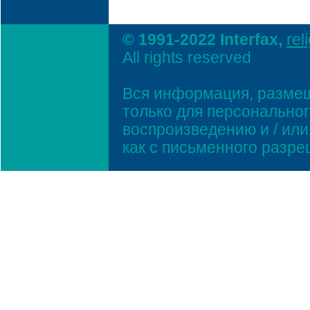
© 1991-2022 Interfax,
rel
All rights reserved
Вся информация, размещ
только для персонально
воспроизведению и / ил
как с письменного разр