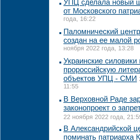
УПЦ сделала новый ш
от Московского патри
года, 16:22
Паломнический центр
создан на ее малой р
ноября 2022 года, 13:28
Украинские силовики
пророссийскую литер
объектов УПЦ - СМИ
11:55
В Верховной Раде за
законопроект о запре
22 ноября 2022 года, 21:5
В Александрийской ц
поминать патриарха 