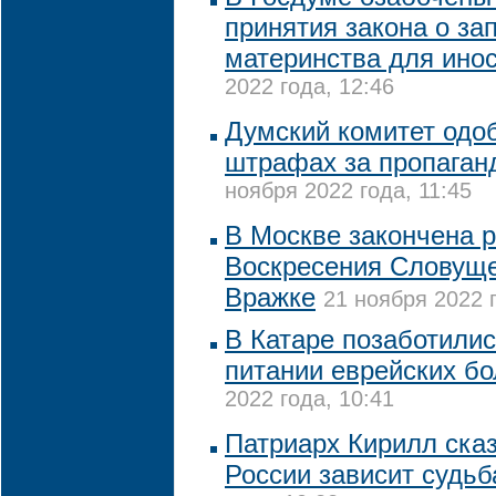
принятия закона о за
материнства для ино
2022 года, 12:46
Думский комитет одо
штрафах за пропаган
ноября 2022 года, 11:45
В Москве закончена 
Воскресения Словуще
Вражке
21 ноября 2022 г
В Катаре позаботили
питании еврейских б
2022 года, 10:41
Патриарх Кирилл сказ
России зависит судьб