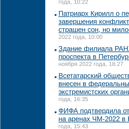
года, 10:22
Патриарх Кирилл о п
завершения конфликт
страшен сон, но мило
2022 года, 10:00
Здание филиала РАНХ
проспекта в Петербур
ноября 2022 года, 18:27
Всетатарский общест
внесен в федеральны
экстремистских орган
года, 16:35
ФИФА подтвердила от
на аренах ЧМ-2022 в 
года, 15:43