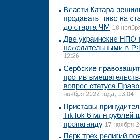
Власти Катара решил
продавать пиво на ст
до старта ЧМ
18 ноября
Две украинские НПО 
нежелательными в Р
12:26
Сербские правозащит
против вмешательств
вопрос статуса Прав
ноября 2022 года, 13:04
Приставы принудител
TikTok 6 млн рублей 
пропаганду
17 ноября 2
Парк трех религий по