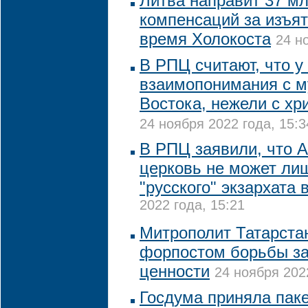
Литва направит 37 мл
компенсаций за изъя
время Холокоста
24 н
В РПЦ считают, что у
взаимопонимания с 
Востока, нежели с х
24 ноября 2022 года, 15:3
В РПЦ заявили, что 
церковь не может лиш
"русского" экзархата
2022 года, 15:21
Митрополит Татарста
форпостом борьбы з
ценности
24 ноября 202
Госдума приняла паке