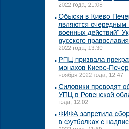
2022 года, 21:08
Обыски в Киево-Пече
являются очередным 
военных действий" У
русского православия
2022 года, 13:30
РПЦ призвала прекра
монахов Киево-Печер
ноября 2022 года, 12:47
Силовики проводят о
УПЦ в Ровенской обл
года, 12:02
ФИФА запретила сбор
в футболках с надпи