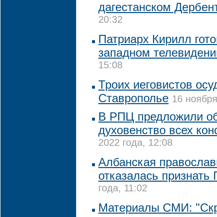
дагестанском Дербен
20:32
Патриарх Кирилл гото
западном телевидени
15:08
Троих иеговистов осу
Ставрополье
16 ноября
В РПЦ предложили об
духовенство всех ко
2022 года, 12:08
Албанская православ
отказалась признать
года, 11:02
Материалы СМИ: "Ск