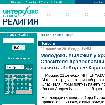
Обновлено: 25 ноября 2022 года, 16:56 (МСК)
English ver
Поиск по сайту:
Главная
>
Религия
> Новости
Новости
21 декабря 2016 года, 14:54
Молодежь выложит у хр
Памятные даты
Спасителя православный
память об Андрее Карло
2022
Москва. 21 декабря. ИНТЕРФАКС
01
02
03
04
05
06
Москвы в среду вечером соберется 
07
08
09
10
11
12
13
Спасителя, чтобы почтить память п
14
15
16
17
18
19
20
России Андрея Карлова, сообщает 
21
22
23
24
25
26
27
28
29
30
На площади главного собора Русск
православных молодежных объеди