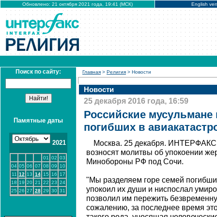
Обновлено: 21 октября 2021 года, 19:41 (МСК)
English ver
Поиск по сайту:
Главная
>
Религия
> Новости
Новости
25 декабря 2016 года, 16:59
Российские мусульмане 
Памятные даты
погибших в авиакатастр
2021
Москва. 25 декабря. ИНТЕРФАКС 
возносят молитвы об упокоении же
01
02
03
Минобороны РФ под Сочи.
04
05
06
07
08
09
10
11
12
13
14
15
16
17
"Мы разделяем горе семей погибших
18
19
20
21
22
23
24
упокоил их души и ниспослал умир
25
26
27
28
29
30
31
позволил им пережить безвременну
сожалению, за последнее время это
такого рода, уносящая человеческие