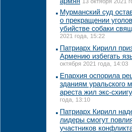
армян
13 октября 2021 г
Мурманский суд оста
о прекращении уголов
убийстве собаки свя
2021 года, 15:22
Патриарх Кирилл при
Армению избегать яз
октября 2021 года, 14:03
Епархия оспорила ре
зданиям уральского м
ареста жил экс-схииг
года, 13:10
Патриарх Кирилл наде
лидеры смогут повли
участников конфликт