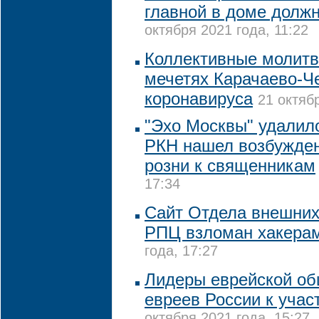
главной в доме долж
октября 2021 года, 11:22
Коллективные молитв
мечетях Карачаево-Че
коронавируса
21 октяб
"Эхо Москвы" удалило
РКН нашел возбужде
розни к священникам
17:34
Сайт Отдела внешних
РПЦ взломан хакера
года, 17:27
Лидеры еврейской о
евреев России к учас