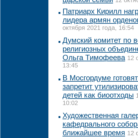
12 октя
Патриарх Кирилл наг
лидера армян ордено
октября 2021 года, 16:54
Думский комитет по 
религиозных объедин
Ольга Тимофеева
12 
13:45
В Мосгордуме готовят
запретит утилизиров
детей как биоотходы
10:02
Художественная галер
кафедрального собор
ближайшее время
12 