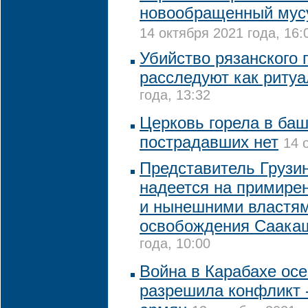
новообращенный мусу
14 октября 2021 года, 16:
Убийство рязанского 
расследуют как риту
года, 13:32
Церковь горела в баш
пострадавших нет
14 
Представитель Грузи
надеется на примир
и нынешними властям
освобождения Саака
года, 10:00
Война в Карабахе осе
разрешила конфликт -