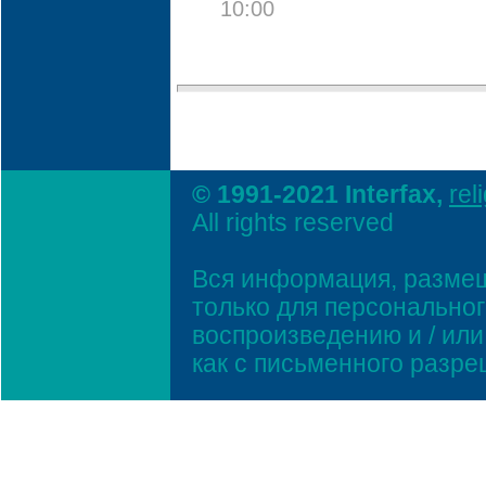
10:00
© 1991-2021 Interfax,
rel
All rights reserved
Вся информация, размещ
только для персонально
воспроизведению и / ил
как с письменного разр