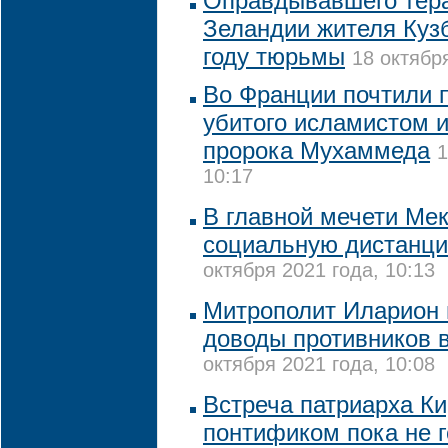
Оправдывавшего тера
Зеландии жителя Кузб
году тюрьмы
18 октябр
Во Франции почтили 
убитого исламистом и
пророка Мухаммеда
1
10:17
В главной мечети Ме
социальную дистанци
октября 2021 года, 10:13
Митрополит Иларион
доводы противников 
октября 2021 года, 10:08
Встреча патриарха Ки
понтификом пока не г