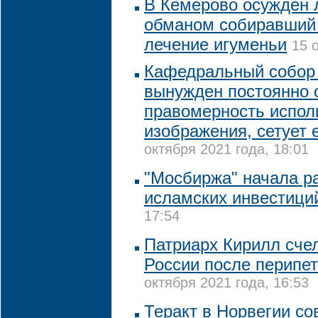
В Кемерово осужден 
обманом собиравший 
лечение игуменьи
15 
Кафедральный собор
вынужден постоянно 
правомерность испол
изображения, сетует 
октября 2021 года, 18:01
"Мосбиржа" начала р
исламских инвестици
17:54
Патриарх Кирилл сче
России после перипе
октября 2021 года, 16:53
Теракт в Норвегии с