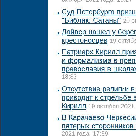
октября 2021 года, 15:27
Суд Петербурга призн
"Библию Сатаны"
20 о
Дайвер нашел у бере
крестоносцев
19 октябр
Патриарх Кирилл приз
и формализма в преп
православия в школа
18:33
Отсутствие религии в
приводит к стрельбе 
Кирилл
19 октября 2021 
В Карачаево-Черкеси
пятерых сторонников
2021 года, 17:59