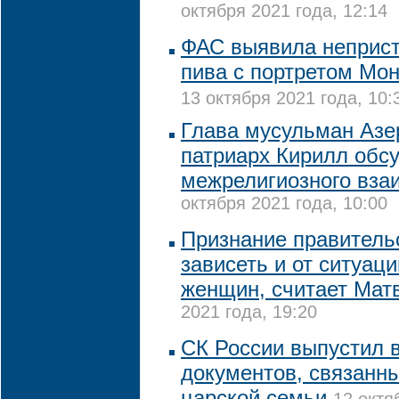
октября 2021 года, 12:14
ФАС выявила неприс
пива с портретом Мо
13 октября 2021 года, 10:
Глава мусульман Азе
патриарх Кирилл обс
межрелигиозного вза
октября 2021 года, 10:00
Признание правитель
зависеть и от ситуац
женщин, считает Мат
2021 года, 19:20
СК России выпустил 
документов, связанн
царской семьи