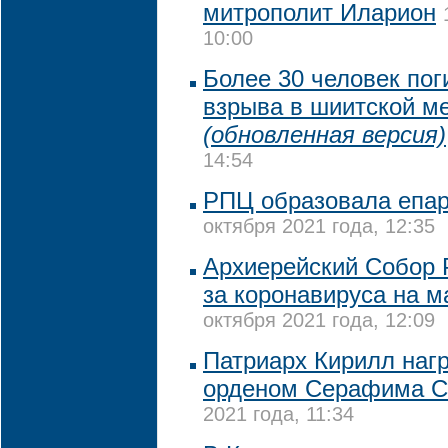
митрополит Иларион
10:00
Более 30 человек пог
взрыва в шиитской ме
(обновленная версия)
14:54
РПЦ образовала епа
октября 2021 года, 12:35
Архиерейский Собор 
за коронавируса на м
октября 2021 года, 12:09
Патриарх Кирилл наг
орденом Серафима С
2021 года, 11:34