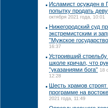
Исламист осужден в П
попытку продать деву
октября 2021 года, 10:01
Нижегородский суд п
экстремистским и зап
"Мужское государство
16:37
Устроивший стрельбу
школе кричал, что ру
"указаниями бога"
18 
12:28
Шесть храмов строят 
программе на восток
2021 года, 11:49