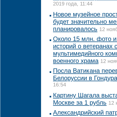
2019 года, 11:44
Новое музейное прос
будет значительно м
планировалось
12 ноя
Около 15 млн. фото 
историй о ветеранах 
мультимедийного ком
военного храма
12 ноя
Посла Ватикана пере
Белоруссии в Гондур
16:54
Картину Шагала выста
Москве за 1 рубль
12 
Александрийский пат