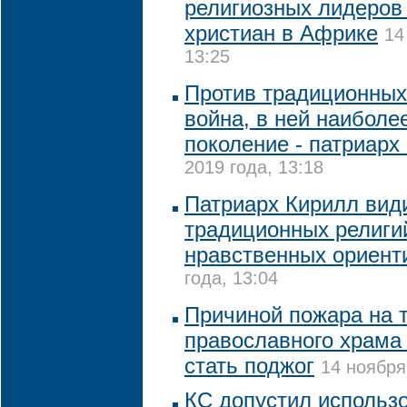
религиозных лидеров
христиан в Африке
14
13:25
Против традиционных
война, в ней наиболе
поколение - патриарх
2019 года, 13:18
Патриарх Кирилл вид
традиционных религи
нравственных ориент
года, 13:04
Причиной пожара на 
православного храма 
стать поджог
14 ноября
КС допустил использ