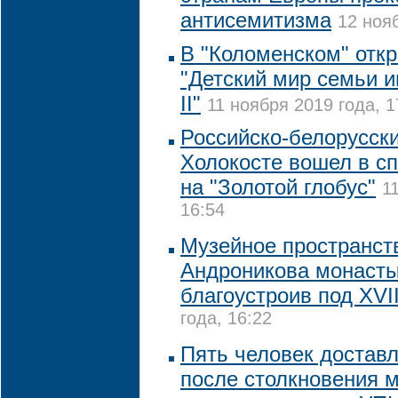
антисемитизма
12 нояб
В "Коломенском" отк
"Детский мир семьи 
II"
11 ноября 2019 года, 1
Российско-белорусск
Холокосте вошел в сп
на "Золотой глобус"
1
16:54
Музейное пространст
Андроникова монасты
благоустроив под XVII
года, 16:22
Пять человек достав
после столкновения 