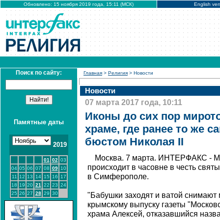
Обновлено: 15 ноября 2019 года, 15:11 (МСК)
English ver
Поиск по сайту:
Главная
>
Религия
> Новости
Новости
07 марта 2017 года, 10:11
Иконы до сих пор мирот
Памятные даты
храме, где ранее то же с
бюстом Николая II
2019
Москва. 7 марта. ИНТЕРФАКС - М
01
02
03
происходит в часовне в честь свят
04
05
06
07
08
09
10
в Симферополе.
11
12
13
14
15
16
17
18
19
20
21
22
23
24
25
26
27
28
29
30
"Бабушки заходят и ватой снимают м
крымскому выпуску газеты "Москов
храма Алексей, отказавшийся назв