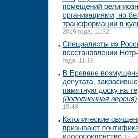
помещений религиоз
организациями, но бе
трансформации в кул
2019 года, 11:32
Специалисты из Росс
восстановлении Нотр
года, 11:18
В Ереване возмущен
депутата, закрасивше
памятную доску на т
(дополненная версия)
15:48
Католические священ
призывают понтифика
идолопоклонство
13 н