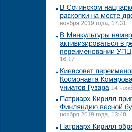
В Сочинском нацпарк
раскопки на месте др
ноября 2019 года, 17:31
В Минкультуры наме
активизироваться в р
переименовании УПЦ
16:17
Киевсовет переимено
Космонавта Комарова
униатов Гузара
14 нояб
Патриарх Кирилл при
Финляндию весной бу
ноября 2019 года, 13:48
Патриарх Кирилл обр