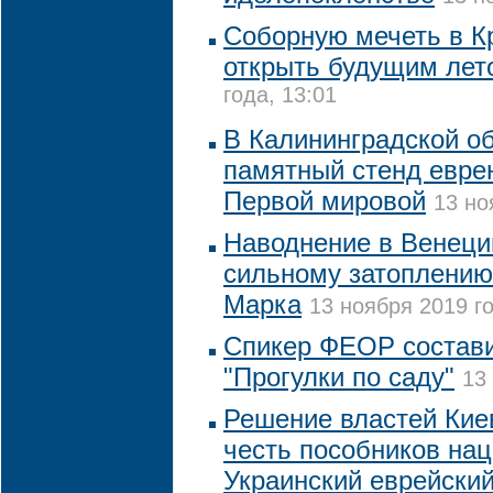
Соборную мечеть в К
открыть будущим лет
года, 13:01
В Калининградской об
памятный стенд еврею
Первой мировой
13 но
Наводнение в Венеци
сильному затоплению
Марка
13 ноября 2019 го
Спикер ФЕОР состави
"Прогулки по саду"
13
Решение властей Кие
честь пособников на
Украинский еврейский