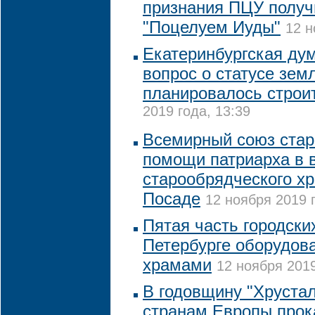
признания ПЦУ получ
"Поцелуем Иуды"
12 н
Екатеринбургская ду
вопрос о статусе земл
планировалось строи
2019 года, 13:39
Всемирный союз стар
помощи патриарха в 
старообрядческого х
Посаде
12 ноября 2019 г
Пятая часть городск
Петербурге оборудов
храмами
12 ноября 2019
В годовщину "Хрустал
странам Европы прок