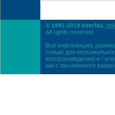
© 1991-2019 Interfax,
rel
All rights reserved
Вся информация, размещ
только для персонально
воспроизведению и / ил
как с письменного разр