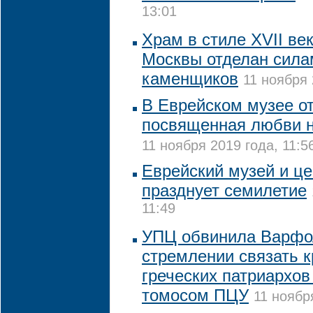
13:01
Храм в стиле XVII ве
Москвы отделан сила
каменщиков
11 ноября 
В Еврейском музее от
посвященная любви н
11 ноября 2019 года, 11:5
Еврейский музей и це
празднует семилетие
11:49
УПЦ обвинила Варфо
стремлении связать к
греческих патриархов
томосом ПЦУ
11 ноябр