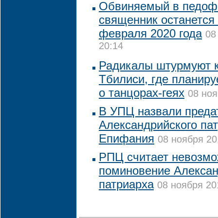
Обвиняемый в педофи
священник останется
февраля 2020 года
08
20:14
Радикалы штурмуют к
Тбилиси, где планир
о танцорах-геях
08 ноя
В УПЦ назвали преда
Александрийского па
Епифания
08 ноября 20
РПЦ считает невозм
поминовение Алексан
патриарха
08 ноября 20