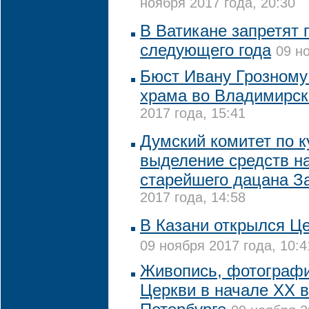
ноября 2017 года, 20:30
В Ватикане запретят 
следующего года
09 н
Бюст Ивану Грозному
храма во Владимирск
2017 года, 15:41
Думский комитет по 
выделение средств н
старейшего дацана З
2017 года, 14:58
В Казани открылся Ц
09 ноября 2017 года, 10:4
Живопись, фотографи
Церкви в начале XX в