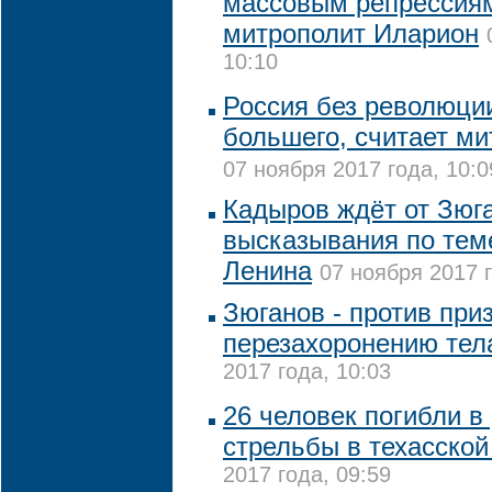
массовым репрессиям
митрополит Иларион
10:10
Россия без революци
большего, считает м
07 ноября 2017 года, 10:0
Кадыров ждёт от Зюг
высказывания по тем
Ленина
07 ноября 2017 г
Зюганов - против при
перезахоронению тел
2017 года, 10:03
26 человек погибли в
стрельбы в техасской
2017 года, 09:59