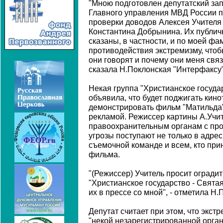
"Мною подготовлен депутатский за
Главного управления МВД России п
проверки доводов Алексея Учителя
Константина Добрынина. Их публич
сказаны, в частности, и по моей ф
противодействия экстремизму, чтоб
они говорят и почему они меня связ
сказала Н.Поклонская "Интерфаксу" 
Некая группа "Христианское госуда
объявила, что будет поджигать кино
демонстрировать фильм "Матильда",
рекламой. Режиссер картины А.Учит
правоохранительным органам с про
угрозы поступают не только в адрес
съемочной команде и всем, кто при
фильма.
"(Режиссер) Учитель просит оградит
"Христианское государство - Святая
их в прессе со мной", - отметила Н.
Депутат считает при этом, что экс
"некой незарегистрированной орга