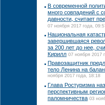
В современной полит
много совпадений с 
давности, считает пр
07 ноября 2017 года, 09:5
Национальная катаст
завершившаяся револ
за 200 лет до нее, сч
Кирилл
07 ноября 2017 г
Правозащитник предл
тело Ленина на балан
ноября 2017 года, 18:18
Глава Ростуризма на
перспективным регио
паломничества
03 ноя