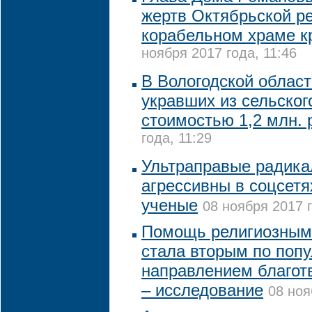
жертв Октябрьской р
корабельном храме к
ноября 2017 года, 11:46
В Вологодской област
укравших из сельског
стоимостью 1,2 млн. 
года, 11:29
Ультраправые радика
агрессивны в соцсетя
ученые
08 ноября 2017 г
Помощь религиозным
стала вторым по поп
направлением благот
– исследование
08 ноя