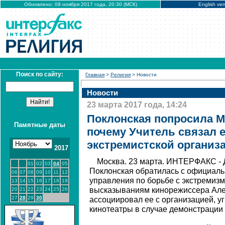
Обновлено: 09 ноября 2017 года, 20:30 (МСК)
English ver
Поиск по сайту:
Главная
>
Религия
> Новости
Новости
23 марта 2017 года, 14:24
Поклонская попросила 
Памятные даты
почему Учитель связал е
экстремистской организ
2017
Москва. 23 марта. ИНТЕРФАКС - 
01
02
03
04
05
Поклонская обратилась с официаль
06
07
08
09
10
11
12
управления по борьбе с экстремиз
13
14
15
16
17
18
19
высказываниям кинорежиссера Але
20
21
22
23
24
25
26
27
28
29
30
ассоциировал ее с организацией, 
кинотеатры в случае демонстрации