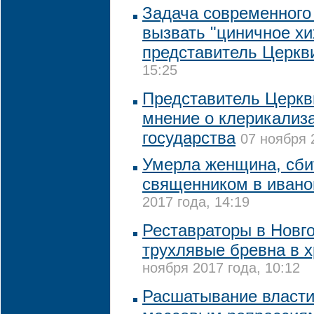
Задача современного 
вызвать "циничное хи
представитель Церкв
15:25
Представитель Церкв
мнение о клерикализ
государства
07 ноября 
Умерла женщина, сб
священником в ивано
2017 года, 14:19
Реставраторы в Новг
трухлявые бревна в х
ноября 2017 года, 10:12
Расшатывание власти