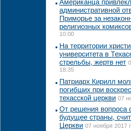
Американца привлекл
административной от
Приморье за незакон
религиозных комиксо
10:00
На территории христи
университета в Техас
стрельбы, жертв нет
0
18:35
Патриарх Кирилл мол
погибших при воскрес
техасской церкви
07 н
От решения вопроса 
будущее страны, счит
Церкви
07 ноября 2017 г