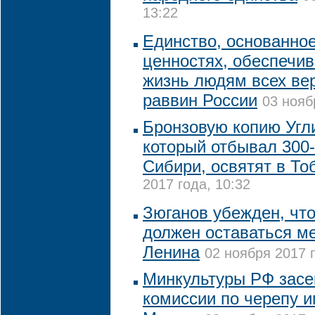
13:22
Единство, основанно
ценностях, обеспечи
жизнь людям всех вер
раввин России
03 нояб
Бронзовую копию Угли
который отбывал 300
Сибири, освятят в То
2017 года, 10:32
Зюганов убежден, что
должен оставаться м
Ленина
02 ноября 2017 г
Минкультуры РФ засе
комиссии по черепу 