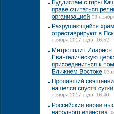
Буддистам с горы Кач
праве считаться рели
организацией
03 ноября
Разрушающийся храм
отреставрируют в Пск
ноября 2017 года, 16:52
Митрополит Иларион 
Евангелическую церк
присоединиться к по
Ближнем Востоке
03 н
Пропавший священник
нашелся спустя сутки
ноября 2017 года, 16:40
Российские евреи вы
народного единства
0