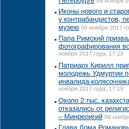
Петербурге
09 ноября 2
Иконы нового и старо
у контрабандистов, п
музею
09 ноября 2017 го
Папа Римский призвал
фотографирования во
ноября 2017 года, 17:23
Патриарх Кирилл при
молодежь Удмуртии п
инвалида-колясочник
ноября 2017 года, 17:19
Около 2 тыс. казахст
отказались от религи
– Минрелигий
08 ноябр
Глава Дома Романовы