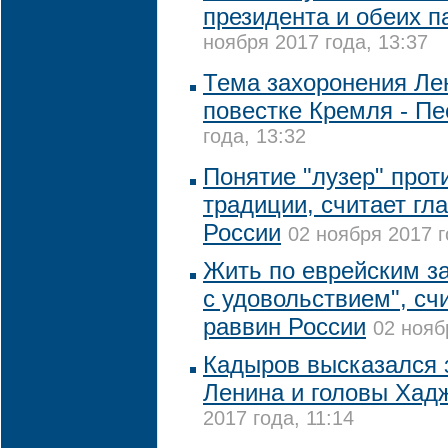
президента и обеих п
ноября 2017 года, 13:37
Тема захоронения Лен
повестке Кремля - Пе
года, 13:32
Понятие "лузер" прот
традиции, считает гл
России
02 ноября 2017 г
Жить по еврейским за
с удовольствием", сч
раввин России
02 нояб
Кадыров высказался 
Ленина и головы Хад
2017 года, 11:14