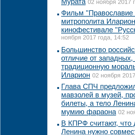
Мурата
02 ноября 2017 г
Фильм "Православие 
митрополита Иларион
кинофестивале "Русс
ноября 2017 года, 14:52
Большинство российск
отличие от западных,
традиционную мораль
Иларион
02 ноября 2017
Глава СПЧ предложил
мавзолей в музей, пр
билеты, а тело Ленин
мумию фараона
02 но
В КПРФ считают, что 
Ленина нужно совмес