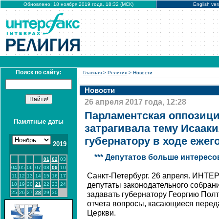
Обновлено: 18 ноября 2019 года, 18:32 (МСК)
English ver
Поиск по сайту:
Главная
>
Религия
> Новости
Новости
26 апреля 2017 года, 12:28
Парламентская оппозици
Памятные даты
затрагивала тему Исааки
губернатору в ходе ежег
2019
*** Депутатов больше интересо
01
02
03
04
05
06
07
08
09
10
Санкт-Петербург. 26 апреля. ИНТ
11
12
13
14
15
16
17
депутаты законодательного собрани
18
19
20
21
22
23
24
25
26
27
28
29
30
задавать губернатору Георгию Полт
отчета вопросы, касающиеся перед
Церкви.