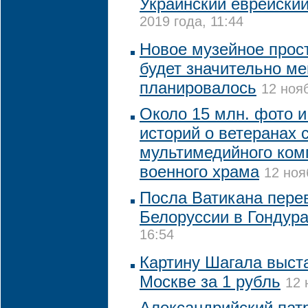
Украинский еврейский
2019 года, 11:44
Новое музейное прос
будет значительно м
планировалось
12 ноя
Около 15 млн. фото 
историй о ветеранах 
мультимедийного ком
военного храма
12 ноя
Посла Ватикана пере
Белоруссии в Гондур
16:54
Картину Шагала выста
Москве за 1 рубль
12 
Александрийский пат