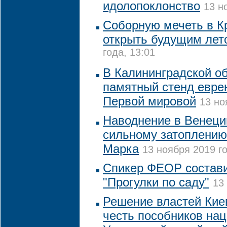
идолопоклонство
13 н
Соборную мечеть в К
открыть будущим лет
года, 13:01
В Калининградской об
памятный стенд еврею
Первой мировой
13 но
Наводнение в Венеци
сильному затоплению
Марка
13 ноября 2019 го
Спикер ФЕОР состави
"Прогулки по саду"
13
Решение властей Кие
честь пособников на