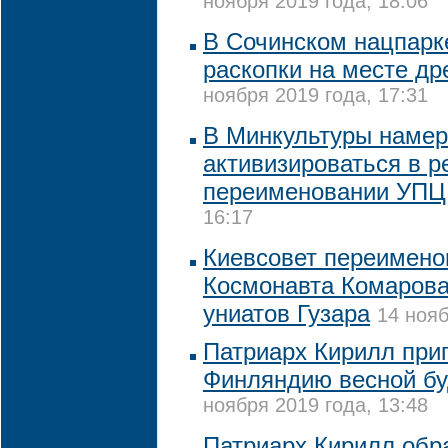
ноября 2019 года, 18:06
В Сочинском нацпарк
раскопки на месте др
ноября 2019 года, 17:31
В Минкультуры наме
активизироваться в р
переименовании УПЦ
16:17
Киевсовет переимено
Космонавта Комарова
униатов Гузара
14 нояб
Патриарх Кирилл при
Финляндию весной бу
ноября 2019 года, 13:48
Патриарх Кирилл обр