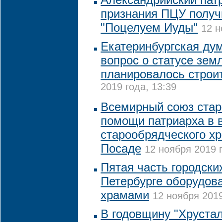
признания ПЦУ получ
"Поцелуем Иуды"
12 н
Екатеринбургская ду
вопрос о статусе земл
планировалось строи
2019 года, 13:39
Всемирный союз стар
помощи патриарха в 
старообрядческого х
Посаде
12 ноября 2019 г
Пятая часть городск
Петербурге оборудов
храмами
12 ноября 2019
В годовщину "Хрустал