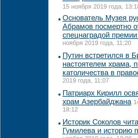
15 ноября 2019 года, 13:1
Основатель Музея ру
Абрамов посмертно о
спецнаградой премии
ноября 2019 года, 11:20
Путин встретился в Б
настоятелем храма, 
католичества в прав
2019 года, 11:07
Патриарх Кирилл осв
храм Азербайджана
1
18:12
Историк Соколов чит
Гумилева и историю 