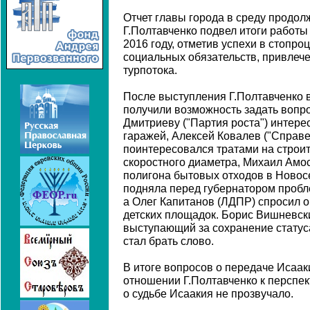
Отчет главы города в среду продол
Г.Полтавченко подвел итоги работы
2016 году, отметив успехи в стопр
социальных обязательств, привлече
турпотока.
После выступления Г.Полтавченко 
получили возможность задать вопро
Дмитриеву ("Партия роста") интер
гаражей, Алексей Ковалев ("Справ
поинтересовался тратами на строи
скоростного диаметра, Михаил Амосо
полигона бытовых отходов в Новос
подняла перед губернатором пробл
а Олег Капитанов (ЛДПР) спросил о
детских площадок. Борис Вишневски
выступающий за сохранение статус
стал брать слово.
В итоге вопросов о передаче Исаак
отношении Г.Полтавченко к перспе
о судьбе Исаакия не прозвучало.