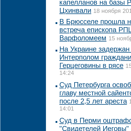
капелланов на базы Р
Цхинвали
18 ноября 201
В Брюсселе прошла 
встреча епископа РП
Варфоломеем
15 нояб
На Украине задержан
Интерполом граждани
Герцеговины в рясе
1
14:24
Суд Петербурга освоб
главу местной сайент
после 2,5 лет ареста
14:01
Суд в Перми оштраф
"Свидетелей Иеговы" 