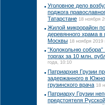
Уголовное дело возб
поджога православног
Татарстане
18 ноября 2
Жилой микрорайон по
деревянного храма в 
Москвы
18 ноября 2019 
"Колокольню собора"
торгах за 10 млн. руб
года, 10:10
Патриархия Грузии п
задержанного в Южно
грузинского врача
18 н
Патриарху Грузии не
предстоятеля Русской