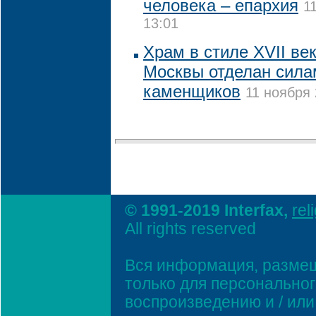
человека – епархия
1
13:01
Храм в стиле XVII ве
Москвы отделан сила
каменщиков
11 ноября 
© 1991-2019 Interfax,
rel
All rights reserved
Вся информация, размещ
только для персонально
воспроизведению и / ил