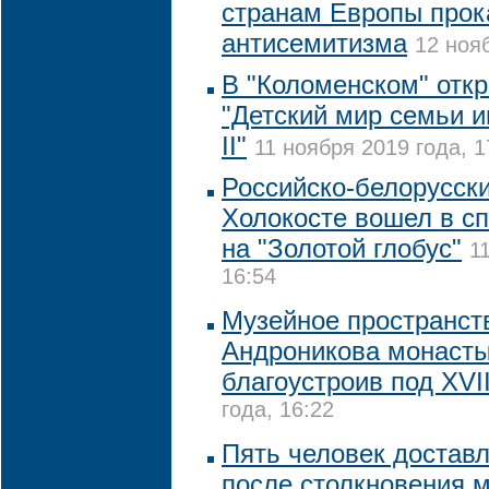
странам Европы прок
антисемитизма
12 нояб
В "Коломенском" отк
"Детский мир семьи 
II"
11 ноября 2019 года, 1
Российско-белорусск
Холокосте вошел в сп
на "Золотой глобус"
1
16:54
Музейное пространст
Андроникова монасты
благоустроив под XVII
года, 16:22
Пять человек достав
после столкновения 