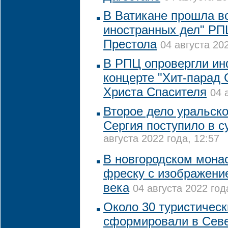
В Ватикане прошла в
иностранных дел" РП
Престола
04 августа 202
В РПЦ опровергли и
концерте "Хит-парад
Христа Спасителя
04 
Второе дело уральско
Сергия поступило в с
августа 2022 года, 12:57
В новгородском мона
фреску с изображени
века
04 августа 2022 год
Около 30 туристичес
сформировали в Севе