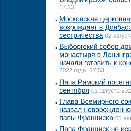
17:23
Московская церковна
возрождает в Донбасс
сестричества
02 август
Выборгский собор до
монастыря в Ленингр
начали готовить к ко
2022 года, 17:53
Папа Римский посетит
сентября
01 августа 202
Глава Всемирного со
назвал новорожденног
папы Франциска
01 ав
Папа Франциск не ис