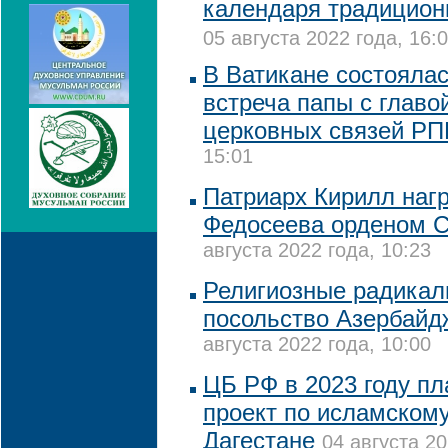
календаря традицион
05 августа 2022 года, 16:
В Ватикане состояла
встреча папы с глав
церковных связей Р
15:01
Патриарх Кирилл наг
Федосеева орденом С
августа 2022 года, 10:23
Религиозные радикал
посольство Азербайд
августа 2022 года, 10:00
ЦБ РФ в 2023 году пл
проект по исламскому
Дагестане
04 августа 20