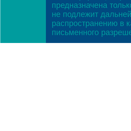
предназначена тольк
не подлежит дальней
распространению в к
письменного разреш