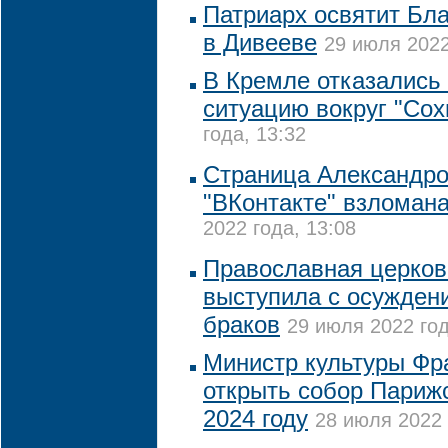
Патриарх освятит Бл
в Дивееве
29 июля 2022
В Кремле отказались
ситуацию вокруг "Сох
года, 13:32
Страница Александро
"ВКонтакте" взломан
2022 года, 13:08
Православная церков
выступила с осужден
браков
29 июля 2022 год
Министр культуры Фр
открыть собор Париж
2024 году
28 июля 2022 