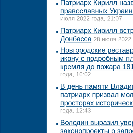
Патриарх Кирилл наз
православных Украи
июля 2022 года, 21:07
Патриарх Кирилл вст
Донбасса
28 июля 2022 
Новгородские рестав
икону с подробным п
кремля до пожара 181
года, 16:02
В день памяти Влади
патриарх призвал мол
просторах историческ
года, 12:43
Володин выразил увер
законопроекты о запр