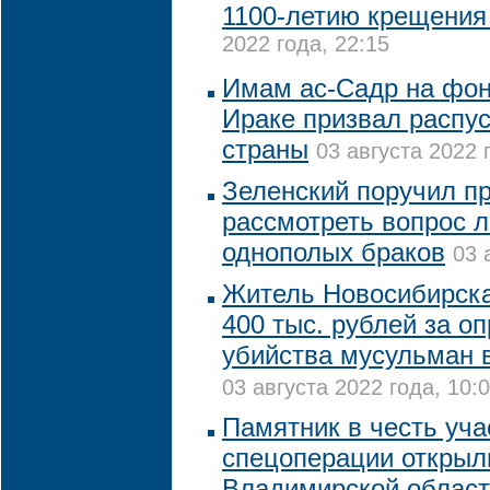
1100-летию крещения
2022 года, 22:15
Имам ас-Садр на фон
Ираке призвал распу
страны
03 августа 2022 
Зеленский поручил п
рассмотреть вопрос 
однополых браков
03 
Житель Новосибирск
400 тыс. рублей за о
убийства мусульман 
03 августа 2022 года, 10:
Памятник в честь уча
спецоперации открыл
Владимирской облас