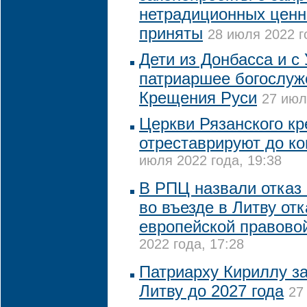
нетрадиционных ценн
приняты
28 июля 2022 г
Дети из Донбасса и с
патриаршее богослуж
Крещения Руси
27 июл
Церкви Рязанского к
отреставрируют до ко
июля 2022 года, 19:38
В РПЦ назвали отказ
во въезде в Литву отк
европейской правово
2022 года, 17:28
Патриарху Кириллу за
Литву до 2027 года
27