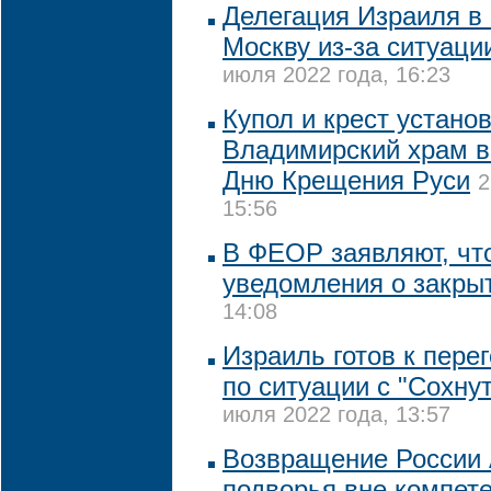
Делегация Израиля в 
Москву из-за ситуаци
июля 2022 года, 16:23
Купол и крест устано
Владимирский храм в
Дню Крещения Руси
2
15:56
В ФЕОР заявляют, чт
уведомления о закры
14:08
Израиль готов к пере
по ситуации с "Сохну
июля 2022 года, 13:57
Возвращение России 
подворья вне компет