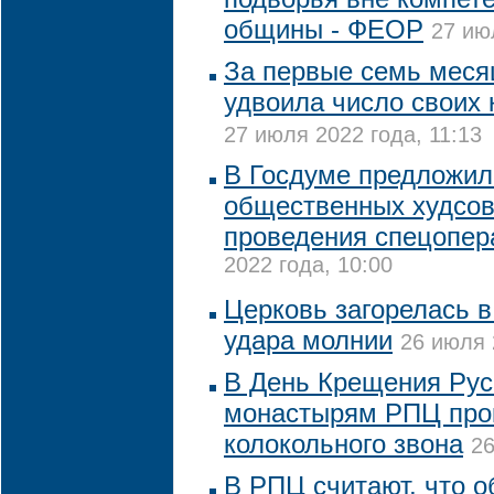
общины - ФЕОР
27 ию
За первые семь мес
удвоила число своих
27 июля 2022 года, 11:13
В Госдуме предложил
общественных худсов
проведения спецопер
2022 года, 10:00
Церковь загорелась 
удара молнии
26 июля 
В День Крещения Рус
монастырям РПЦ прок
колокольного звона
26
В РПЦ считают, что 