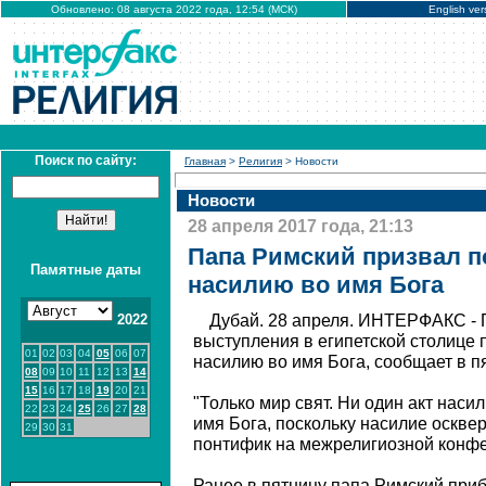
Обновлено: 08 августа 2022 года, 12:54 (МСК)
English ver
Поиск по сайту:
Главная
>
Религия
> Новости
Новости
28 апреля 2017 года, 21:13
Папа Римский призвал п
Памятные даты
насилию во имя Бога
2022
Дубай. 28 апреля. ИНТЕРФАКС - 
выступления в египетской столице 
01
02
03
04
05
06
07
насилию во имя Бога, сообщает в п
08
09
10
11
12
13
14
15
16
17
18
19
20
21
"Только мир свят. Ни один акт наси
22
23
24
25
26
27
28
имя Бога, поскольку насилие осквер
29
30
31
понтифик на межрелигиозной конфе
Ранее в пятницу папа Римский прибы