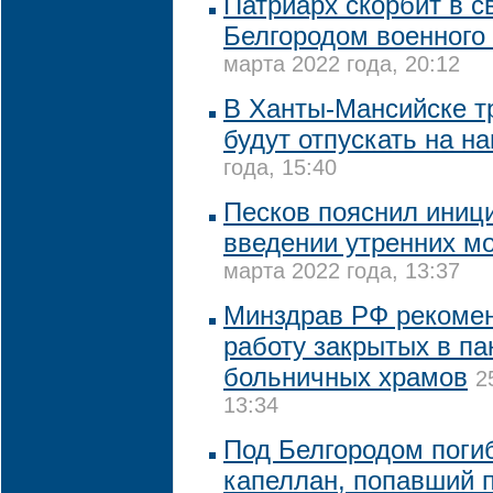
Патриарх скорбит в с
Белгородом военного
марта 2022 года, 20:12
В Ханты-Мансийске т
будут отпускать на н
года, 15:40
Песков пояснил иниц
введении утренних м
марта 2022 года, 13:37
Минздрав РФ рекомен
работу закрытых в п
больничных храмов
2
13:34
Под Белгородом поги
капеллан, попавший 