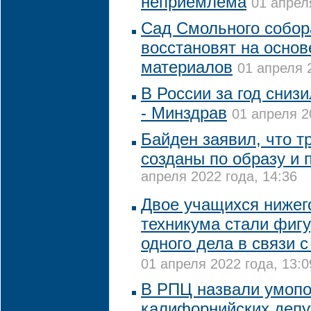
неприемлема
01 апрел
Сад Смольного собор
восстановят на основ
материалов
01 апреля 
В России за год сниз
- Минздрав
01 апреля 2
Байден заявил, что т
созданы по образу и
апреля 2022 года, 14:36
Двое учащихся нижег
техникума стали фиг
одного дела в связи 
01 апреля 2022 года, 13:0
В РПЦ назвали умоп
калифорнийских депу