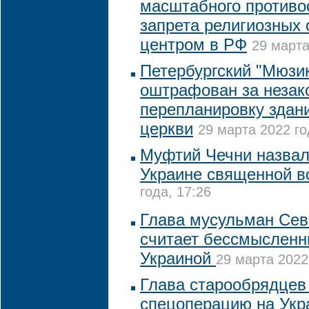
масштабного противо
запрета религиозных 
центром в РФ
29 марта
Петербургский "Мюзи
оштрафован за незак
перепланировку здан
церкви
29 марта 2022 го
Муфтий Чечни назвал
Украине священной в
года, 17:26
Глава мусульман Сев
считает бессмысленн
Украиной
29 марта 2022
Глава старообрядцев
спецоперацию на Укр