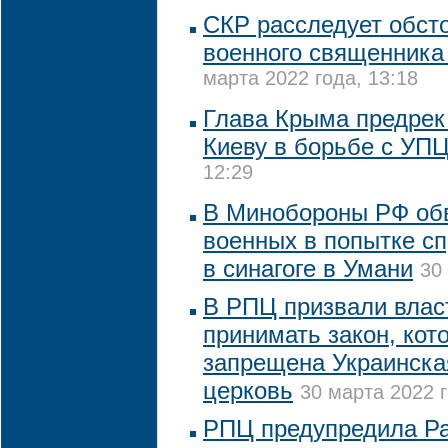
СКР расследует обст
военного священника
марта 2022 года, 13:18
Глава Крыма предрек
Киеву в борьбе с УП
12:29
В Минобороны РФ обв
военных в попытке с
в синагоге в Умани
30
В РПЦ призвали влас
принимать закон, кот
запрещена Украинска
церковь
30 марта 2022 г
РПЦ предупредила Ра