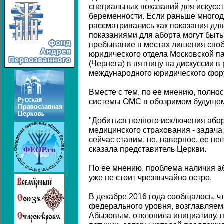
специальных показаний для искусс
беременности. Если раньше многод
рассматривались как показания для 
показаниями для аборта могут быть
пребывание в местах лишения свобо
юридического отдела Московской п
(Чернега) в пятницу на дискуссии в
международного юридического фор
Вместе с тем, по ее мнению, полно
системы ОМС в обозримом будущем
"Добиться полного исключения абор
медицинского страхования - задача
сейчас ставим, но, наверное, ее не
сказала представитель Церкви.
По ее мнению, проблема наличия а
уже не стоит чрезвычайно остро.
В декабре 2016 года сообщалось, ч
федерального уровня, возглавляе
Абызовым, отклонила инициативу, 