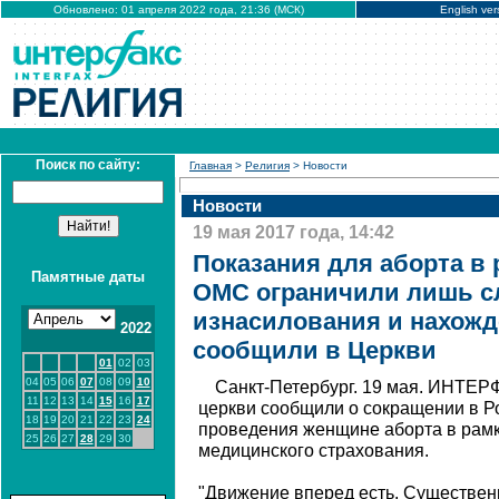
Обновлено: 01 апреля 2022 года, 21:36 (МСК)
English ver
Поиск по сайту:
Главная
>
Религия
> Новости
Новости
19 мая 2017 года, 14:42
Показания для аборта в
Памятные даты
ОМС ограничили лишь с
изнасилования и нахожд
2022
сообщили в Церкви
01
02
03
04
05
06
07
08
09
10
Санкт-Петербург. 19 мая. ИНТЕР
11
12
13
14
15
16
17
церкви сообщили о сокращении в Р
18
19
20
21
22
23
24
проведения женщине аборта в рамк
25
26
27
28
29
30
медицинского страхования.
"Движение вперед есть. Существен