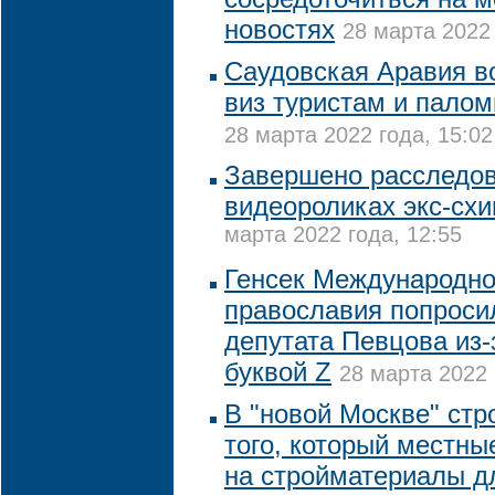
новостях
28 марта 2022 
Саудовская Аравия в
виз туристам и пало
28 марта 2022 года, 15:02
Завершено расследов
видеороликах экс-сх
марта 2022 года, 12:55
Генсек Международно
православия попроси
депутата Певцова из-
буквой Z
28 марта 2022 
В "новой Москве" стр
того, который местны
на стройматериалы д