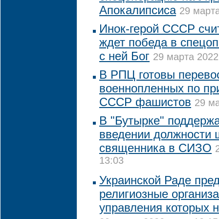
Апокалипсиса
29 марта
Инок-герой СССР счит
ждет победа в спецоп
с ней Бог
29 марта 2022
В РПЦ готовы перево
военнопленных по пр
СССР фашистов
29 ма
В "Бутырке" поддерж
введении должности 
священника в СИЗО
13:03
Украинской Раде пред
религиозные организа
управления которых н