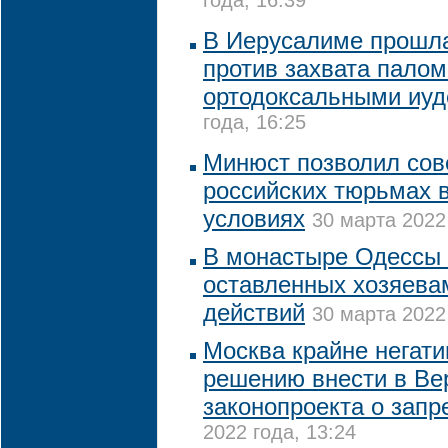
года, 16:39
В Иерусалиме прошла
против захвата пало
ортодоксальными иу
года, 16:25
Минюст позволил сов
российских тюрьмах 
условиях
30 марта 2022
В монастыре Одессы 
оставленных хозяева
действий
30 марта 2022
Москва крайне негати
решению внести в Ве
законопроекта о зап
2022 года, 13:24