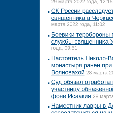
29 марта 2022 года, 12:15
СК России расследуе
священника в Черкас
марта 2022 года, 11:02
Боевики теробороны 
службы священника 
года, 09:51
Настоятель Николо-В
монастыря ранен при
Волновахой
28 марта 2
Суд обязал отработать
участницу обнаженно
фоне Исаакия
28 марта
Наместник лавры в Д
сосредоточиться на м