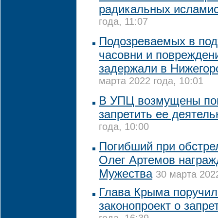
радикальных ислами
года, 11:07
Подозреваемых в под
часовни и поврежден
задержали в Нижегор
марта 2022 года, 10:01
В УПЦ возмущены по
запретить ее деятель
года, 10:00
Погибший при обстре
Олег Артемов награж
Мужества
30 марта 2022
Глава Крыма поручил
законопроект о запре