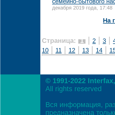
семейно-бытового на
декабря 2019 года, 17:48
На 
|
|
|
Страница:
1
2
3
|
|
|
|
|
10
11
12
13
14
1
© 1991-2022 Interfax
All rights reserved
Вся информация, ра
предназначена тольк