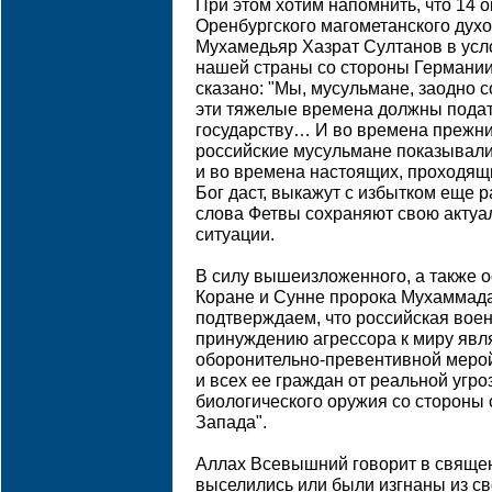
При этом хотим напомнить, что 14 
Оренбургского магометанского духо
Мухамедьяр Хазрат Султанов в усл
нашей страны со стороны Германии 
сказано: "Мы, мусульмане, заодно 
эти тяжелые времена должны пода
государству… И во времена прежни
российские мусульмане показывал
и во времена настоящих, проходящ
Бог даст, выкажут с избытком еще р
слова Фетвы сохраняют свою актуа
ситуации.
В силу вышеизложенного, а также
Коране и Сунне пророка Мухаммада
подтверждаем, что российская вое
принуждению агрессора к миру яв
оборонительно-превентивной мерой
и всех ее граждан от реальной угр
биологического оружия со стороны 
Запада".
Аллах Всевышний говорит в священ
выселились или были изгнаны из с