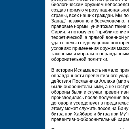
биологическим оружием непосредст
создав прямую угрозу национально
страны, всех наших граждан. Мы по
Запад" незаконно и бесчеловечно,
правовые нормы, уничтожал такие с
Сирия, и потому его "приближение 
теоретической, а прямой военной у
удар с целью недопущения повторен
условиях применения оружия массо
законным и морально оправданным
оборонительной политики.
В истории Ислама есть немало при
оправданности превентивного удар
действия Посланника Аллаха (мир 
были оборонительными, а не насту
обороны были и случаи превентивн
производились после получения по
договор и усердствует в предатель
этому может служить поход на Бану 
битва при Хайбаре и битва при Му’т
превентивно-оборонительный харак