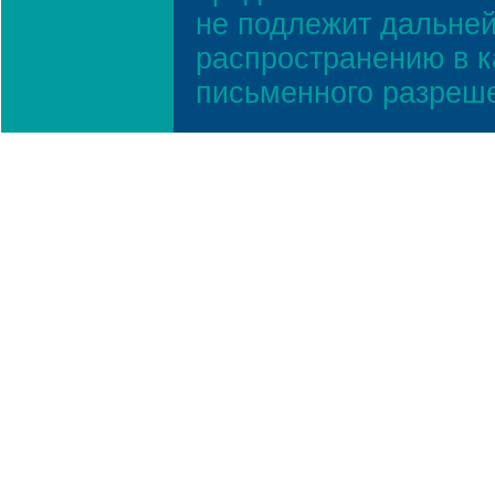
не подлежит дальней
распространению в к
письменного разреш