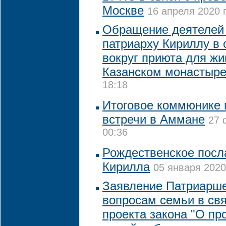
Москве
16 апреля 2020 г
Обращение деятелей 
патриарху Кириллу в 
вокруг приюта для жи
Казанском монастыр
18:18
Итоговое коммюнике
встречи в Аммане
27 
00:36
Рождественское посл
Кирилла
05 января 2020
Заявление Патриарше
вопросам семьи в св
проекта закона "О п