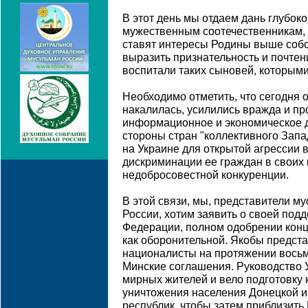
В этот день мы отдаем дань глубок
мужественным соотечественникам,
ставят интересы Родины выше собс
выразить признательность и почтени
воспитали таких сыновей, которыми
Необходимо отметить, что сегодня 
накалилась, усилились вражда и пр
информационное и экономическое 
стороны стран "коллективного Зап
на Украине для открытой агрессии 
дискриминации ее граждан в своих
недобросовестной конкуренции.
В этой связи, мы, представители м
России, хотим заявить о своей под
Федерации, полном одобрении кон
как оборонительной. Якобы предст
националисты на протяжении вось
Минские соглашения. Руководство 
мирных жителей и вело подготовку 
уничтожения населения Донецкой и
республик, чтобы затем приблизить