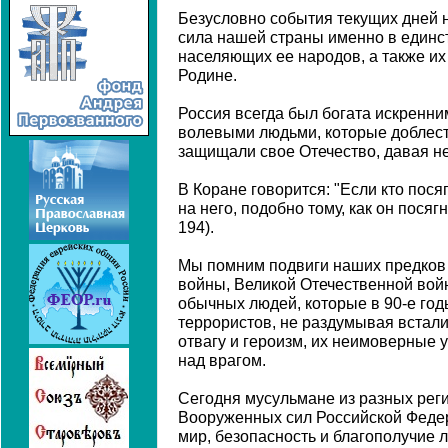
Безусловно события текущих дней 
сила нашей страны именно в единс
населяющих ее народов, а также и
Родине.
Россия всегда был богата искренни
волевыми людьми, которые доблес
защищали свое Отечество, давая н
В Коране говорится: "Если кто посяг
на него, подобно тому, как он посягн
194).
Мы помним подвиги наших предков
войны, Великой Отечественной войн
обычных людей, которые в 90-е год
террористов, не раздумывая встали
отвагу и героизм, их неимоверные 
над врагом.
Сегодня мусульмане из разных рег
Вооруженных сил Российской Феде
мир, безопасность и благополучие 