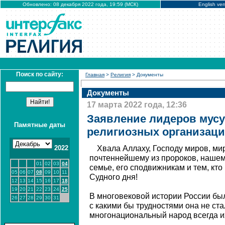
Обновлено: 08 декабря 2022 года, 19:59 (МСК)
English ver
Поиск по сайту:
Главная
>
Религия
> Документы
Документы
17 марта 2022 года, 12:36
Заявление лидеров мус
Памятные даты
религиозных организац
2022
Хвала Аллаху, Господу миров, ми
почтеннейшему из пророков, нашем
01
02
03
04
семье, его сподвижникам и тем, кто
05
06
07
08
09
10
11
Судного дня!
12
13
14
15
16
17
18
19
20
21
22
23
24
25
В многовековой истории России бы
26
27
28
29
30
31
с какими бы трудностями она не ст
многонациональный народ всегда и