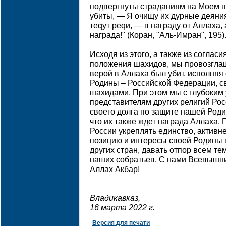
подвергнуты страданиям на Moем пу
убиты, — Я очищу их дурные деяния 
тeqyт peqи, — в нaгpaдy oт Aллaxa,
нaгpaдa!" (Коран, "Аль-Имран", 195)
Исходя из этого, а также из соглас
положения шахидов, мы провозглаша
верой в Аллаха был убит, исполняя
Родины – Российской Федерации, с
шахидами. При этом мы с глубоким
представителям других религий Рос
своего долга по защите нашей Роди
что их также ждет награда Аллаха.
России укреплять единство, активн
позицию и интересы своей Родины 
других стран, давать отпор всем те
наших собратьев. С нами Всевышни
Аллах Акбар!
Владикавказ,
16 марта 2022 г.
Версия для печати