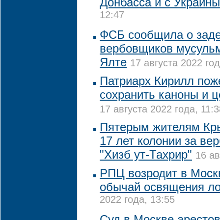
Донбасса и с Украины
12:47
ФСБ сообщила о зад
вербовщиков мусульм
Ялте
17 августа 2022 год
Патриарх Кирилл пож
сохранить каноны и ц
17 августа 2022 года, 11:3
Пятерым жителям Кры
17 лет колонии за ве
"Хизб ут-Тахрир"
16 ав
РПЦ возродит в Моск
обычай освящения л
2022 года, 13:55
Суд в Москве арестов