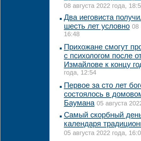
08 августа 2022 года, 18:
Два иеговиста получи
шесть лет условно
08 
16:48
Прихожане смогут пр
с психологом после о
Измайлове к концу го
года, 12:54
Первое за сто лет бо
состоялось в домово
Баумана
05 августа 202
Самый скорбный день
календаря традицион
05 августа 2022 года, 16: