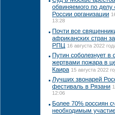
обвиняемого по делу 
России организации
1
13:28
Почти все священники
африканских стран за
РПЦ
16 августа 2022 год
Путин соболезнует в с
жертвами пожара в це
Каира
15 августа 2022 го
Лучших звонарей Рос
фестиваль в Рязани
1
12:06
Более 70% россиян с
необходимым участие