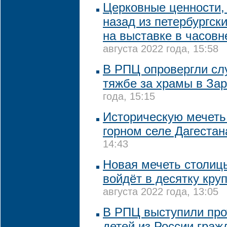
Церковные ценности, 
назад из петербургск
на выставке в часовн
августа 2022 года, 15:58
В РПЦ опровергли сл
тяжбе за храмы в За
года, 15:15
Историческую мечеть
горном селе Дагестан
14:43
Новая мечеть столиц
войдёт в десятку кру
августа 2022 года, 13:05
В РПЦ выступили про
детей из России граж