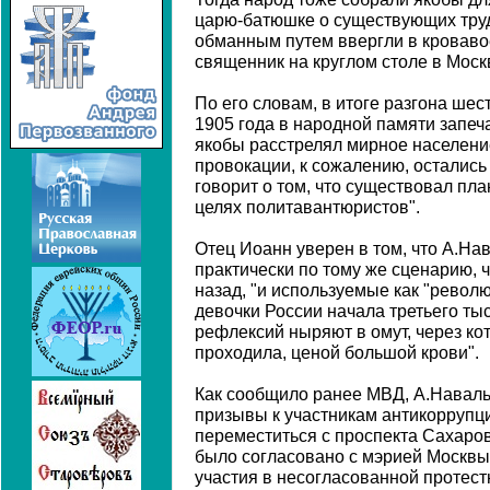
царю-батюшке о существующих труд
обманным путем ввергли в кровавое
священник на круглом столе в Моск
По его словам, в итоге разгона шес
1905 года в народной памяти запеч
якобы расстрелял мирное населени
провокации, к сожалению, остались 
говорит о том, что существовал пл
целях политавантюристов".
Отец Иоанн уверен в том, что А.На
практически по тому же сценарию, ч
назад, "и используемые как "револ
девочки России начала третьего тыс
рефлексий ныряют в омут, через ко
проходила, ценой большой крови".
Как сообщило ранее МВД, А.Наваль
призывы к участникам антикоррупц
переместиться с проспекта Сахаров
было согласовано с мэрией Москвы,
участия в несогласованной протест