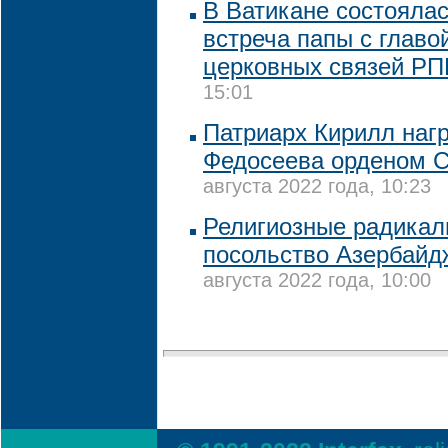
В Ватикане состояла
встреча папы с глав
церковных связей Р
15:01
Патриарх Кирилл наг
Федосеева орденом С
августа 2022 года, 10:23
Религиозные радикал
посольство Азербайд
августа 2022 года, 10:00