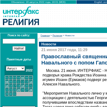
Обновлено: 18 августа 2022 года, 18:01 (МСК)
English ver
Поиск по сайту:
Главная
>
Религия
> Новости
Новости
21 июня 2017 года, 11:29
Православный священни
Памятные даты
Навального с попом Гап
2022
Москва. 21 июня. ИНТЕРФАКС - Н
подворья храма Рождества Иоанна 
01
02
03
04
05
06
07
игумен Иоанн (Ермаков) подверг ре
08
09
10
11
12
13
14
Алексея Навального.
15
16
17
18
19
20
21
22
23
24
25
26
27
28
"Мероприятия Навального лично у
29
30
31
ассоциации с деятельностью Георги
получившими впоследствии названи
Тогда народ тоже собрали якобы для