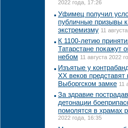
2022 года, 17:26
Уфимец получил усло
публичные призывы к
экстремизму
11 августа
К 1100-летию приняти
Татарстане покажут 
небом
11 августа 2022 го
Изъятые у контрабанд
XX веков представят 
Выборгском замке
11 
За здравие пострада
детонации боеприпас
помолятся в храмах 
2022 года, 16:35