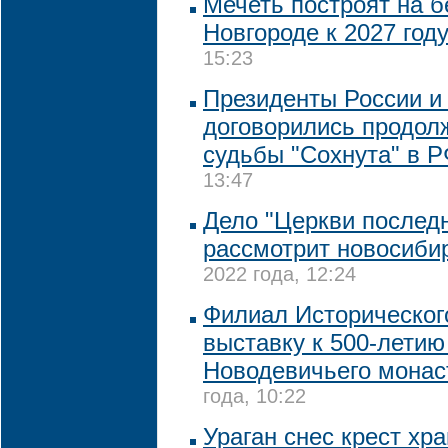
Мечеть построят на 
Новгороде к 2027 год
15:23
Президенты России и
договорились продол
судьбы "Сохнута" в 
13:47
Дело "Церкви последн
рассмотрит новосиби
2022 года, 12:24
Филиал Историческог
выставку к 500-летию
Новодевичьего мона
года, 10:22
Ураган снес крест хр