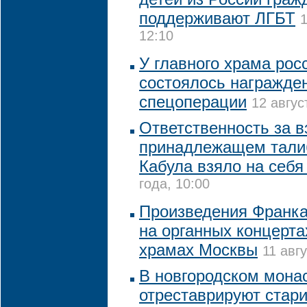
поддерживают ЛГБТ
1
12:10
У главного храма рос
состоялось награжде
спецоперации
12 авгус
Ответственность за в
принадлежащем тали
Кабула взяло на себ
года, 10:00
Произведения Франка
на органных концерта
храмах Москвы
11 авг
В новгородском монас
отреставрируют стар