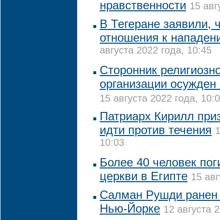
нравственности
15 авг
В Тегеране заявили, 
отношения к нападен
августа 2022 года, 10:45
Сторонник религиозн
организации осужден 
15 августа 2022 года, 10:
Патриарх Кирилл при
идти против течения
1
10:03
Более 40 человек пог
церкви в Египте
15 авг
Салман Рушди ранен 
Нью-Йорке
12 августа 2