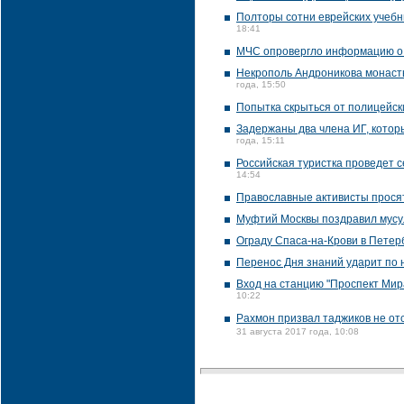
Полторы сотни еврейских учебн
18:41
МЧС опровергло информацию о в
Некрополь Андроникова монаст
года, 15:50
Попытка скрыться от полицейск
Задержаны два члена ИГ, котор
года, 15:11
Российская туристка проведет 
14:54
Православные активисты просят
Муфтий Москвы поздравил мусу
Ограду Спаса-на-Крови в Петерб
Перенос Дня знаний ударит по 
Вход на станцию "Проспект Мир
10:22
Рахмон призвал таджиков не отс
31 августа 2017 года, 10:08