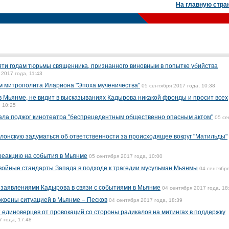
На главную стра
вяти годам тюрьмы священника, признанного виновным в попытке убийства
 2017 года, 11:43
м митрополита Илариона "Эпоха мученичества"
05 сентября 2017 года, 10:38
в Мьянме, не видит в высказываниях Кадырова никакой фронды и просит всех
, 10:25
вала поджог кинотеатра "беспрецедентным общественно опасным актом"
05 се
лонскую задуматься об ответственности за происходящее вокруг "Матильды"
реакцию на события в Мьянме
05 сентября 2017 года, 10:00
войные стандарты Запада в подходе к трагедии мусульман Мьянмы
04 сентябр
 заявлениями Кадырова в связи с событиями в Мьянме
04 сентября 2017 года, 18
коены ситуацией в Мьянме – Песков
04 сентября 2017 года, 18:39
единоверцев от провокаций со стороны радикалов на митингах в поддержку
7 года, 17:48