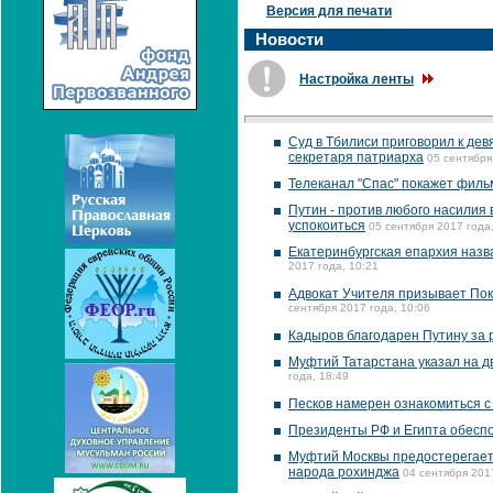
Версия для печати
Новости
Настройка ленты
Суд в Тбилиси приговорил к де
секретаря патриарха
05 сентября
Телеканал "Спас" покажет филь
Путин - против любого насилия 
успокоиться
05 сентября 2017 года
Екатеринбургская епархия наз
2017 года, 10:21
Адвокат Учителя призывает Пок
сентября 2017 года, 10:06
Кадыров благодарен Путину за 
Муфтий Татарстана указал на д
года, 18:49
Песков намерен ознакомиться с
Президенты РФ и Египта обеспо
Муфтий Москвы предостерегает 
народа рохинджа
04 сентября 201