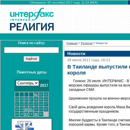
Обновлено: 05 сентября 2017 года, 11:43 (МСК)
Поиск по сайту:
Главная
>
Религия
> Новости
Новости
26 июля 2017 года, 16:12
В Таиланде выпустили 
Памятные даты
короля
Гонконг. 26 июля. ИНТЕРФАКС - В
2017
морские офицеры выпустили на волю
западные СМИ.
01
02
03
Церемония прошла на военно-морск
04
05
06
07
08
09
10
11
12
13
14
15
16
17
Свой день рождения король Маха Ва
18
19
20
21
22
23
24
государственным праздником.
25
26
27
28
29
30
Многие буддисты в Таиланде считаю
хорошей кармы. Кроме того, в Таил