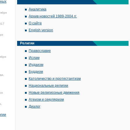
нных
Аналитика
тября
Архив новостей 1989-2004 гг.
О сайте
017
English version
ря
Религии
Православие
ября
Ислам
Иудаизм
Буддизм
да,
Католичество и протестантизм
Национальные религии
Новые религиозные движения
ря
Атеизм и секуляризм
а,
Диалог
огии