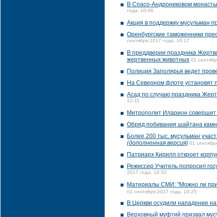
В Спасо-Андрониковом монасты
года, 10:06
Акция в поддержку мусульман п
Оренбургские таможенники прес
сентября 2017 года, 16:17
В преддверии праздника Жертв
жертвенных животных
01 сентябр
Полиция Заполярья ведет прове
На Северном флоте установят 
Асад по случаю праздника Жер
12:11
Митрополит Иларион совершит 
Обряд побивания шайтана камн
Более 200 тыс. мусульман учас
(дополненная версия)
01 сентября
Патриарх Кирилл откроет корпу
Режиссер Учитель попросил гос
2017 года, 10:32
Материалы СМИ: "Можно ли прин
01 сентября 2017 года, 10:25
В Церкви осудили нападение на
Верховный муфтий призвал мус