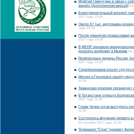
Муфтий Гайнутдин в связи с со
акциях
(дополненная версия)
04
Благотворительный концерт пам
2017 года, 15:44
Около 87 тыс. мусульман-рохин
года, 15:10
После принятия православия жи
2017 года, 14:36
В ФЕОР призвали международные
погасить конфликт в Мьянме
04 
Религиозные лидеры России, Аз
2017 года, 14:21
Серебренников просит суд пусти
Митинг в Грозном в защиту мус
13:34
Тюменская епархия организует 
В Татарстане открыта Болгарск
2017 года, 11:42
Глава Чечни готов выступить п
11:36
Состоялось вручение первого в
04 сентября 2017 года, 11:28
Телеканал "Спас" покажет фил