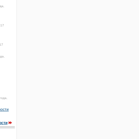
да,
017
17
да,
года,
ности
ости