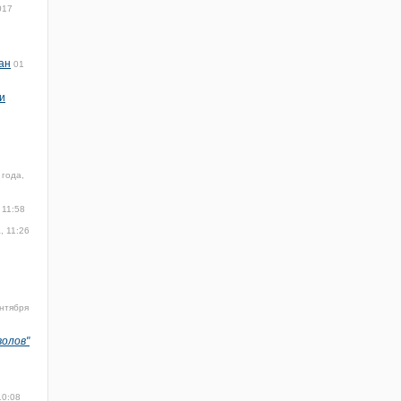
017
ан
01
и
 года,
 11:58
, 11:26
нтября
волов"
10:08