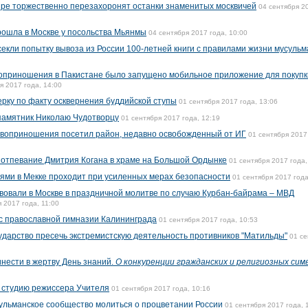
ре торжественно перезахоронят останки знаменитых москвичей
04 сентября 2
рошла в Москве у посольства Мьянмы
04 сентября 2017 года, 10:00
екли попытку вывоза из России 100-летней книги с правилами жизни мусульм
оприношения в Пакистане было запущено мобильное приложение для покупк
я 2017 года, 14:00
рку по факту осквернения буддийской ступы
01 сентября 2017 года, 13:06
памятник Николаю Чудотворцу
01 сентября 2017 года, 12:19
твоприношения посетил район, недавно освобожденный от ИГ
01 сентября 2017
отпевание Дмитрия Когана в храме на Большой Ордынке
01 сентября 2017 года,
ями в Мекке проходит при усиленных мерах безопасности
01 сентября 2017 года
твовали в Москве в праздничной молитве по случаю Курбан-байрама – МВД
 2017 года, 11:00
с православной гимназии Калининграда
01 сентября 2017 года, 10:53
ударство пресечь экстремистскую деятельность противников "Матильды"
01 се
ести в жертву День знаний.
О конкуренции гражданских и религиозных сим
 студию режиссера Учителя
01 сентября 2017 года, 10:16
ульманское сообщество молиться о процветании России
01 сентября 2017 года, 