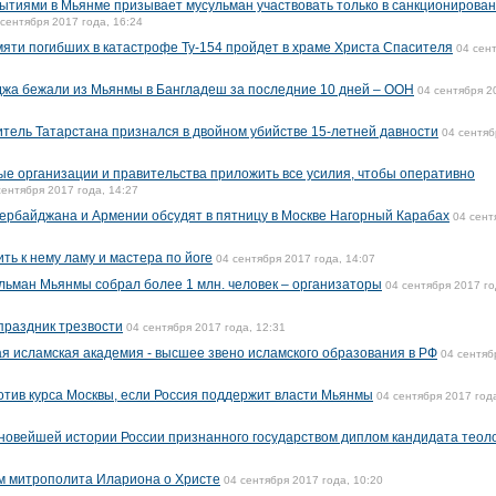
бытиями в Мьянме призывает мусульман участвовать только в санкционирова
 сентября 2017 года, 16:24
яти погибших в катастрофе Ту-154 пройдет в храме Христа Спасителя
04 сен
джа бежали из Мьянмы в Бангладеш за последние 10 дней – ООН
04 сентября 2
тель Татарстана признался в двойном убийстве 15-летней давности
04 сентяб
 организации и правительства приложить все усилия, чтобы оперативно
сентября 2017 года, 14:27
ербайджана и Армении обсудят в пятницу в Москве Нагорный Карабах
04 сент
ть к нему ламу и мастера по йоге
04 сентября 2017 года, 14:07
ульман Мьянмы собрал более 1 млн. человек – организаторы
04 сентября 2017 го
праздник трезвости
04 сентября 2017 года, 12:31
ая исламская академия - высшее звено исламского образования в РФ
04 сентяб
ротив курса Москвы, если Россия поддержит власти Мьянмы
04 сентября 2017 год
 новейшей истории России признанного государством диплом кандидата теол
ьм митрополита Илариона о Христе
04 сентября 2017 года, 10:20