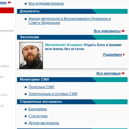
ницу
Все аудиоматериалы
Документы
Доклад митрополита Волоколамского Илариона в
Совете Федерации
Все документы
Эксклюзив
Митрополит Иларион
: Отдать Богу и Церкви
всю жизнь без остатка
Подробнее
нтября
Все интервью
05
Мониторинг СМИ
Печатные СМИ
Электронные и сетевые СМИ
я 2017
Справочные материалы
:43
Биографии
Статистика
Другие материалы