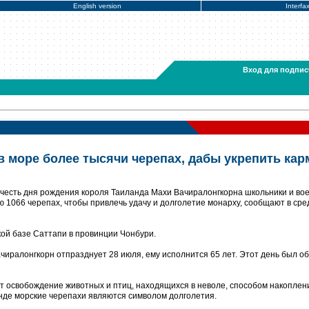
English version
Interfa
Вход для подпис
в море более тысячи черепах, дабы укрепить кар
 честь дня рождения короля Таиланда Махи Вачиралонгкорна школьники и во
 1066 черепах, чтобы привлечь удачу и долголетие монарху, сообщают в сре
ой базе Саттапи в провинции Чонбури.
чиралонгкорн отпразднует 28 июля, ему исполнится 65 лет. Этот день был о
т освобождение животных и птиц, находящихся в неволе, способом накоплен
анде морские черепахи являются символом долголетия.