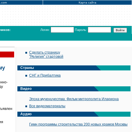
x.com
Карта сайта
чиков:
Логин:
Пароль:
Сделать страницу
"Религия" стартовой
му
Страны
СНГ и Прибалтика
енно-
ду
Видео
Эпоха мученичества.
Фильм митрополита Илариона
Все видеоматериалы
бъявлен
Аудио
ия
Гимн программы строительства 200 новых храмов Москвы