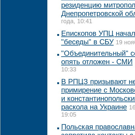
резиденцию митропол
Днепропетровской об
года, 10:41
Епископов УПЦ начал
"беседы" в СБУ
19 ноя
"Объединительный" с
опять отложен - СМИ
10:33
В РПЦЗ призывают не
примирение с Москов
и константинопольск
раскола на Украине
16
19:05
Польская православн