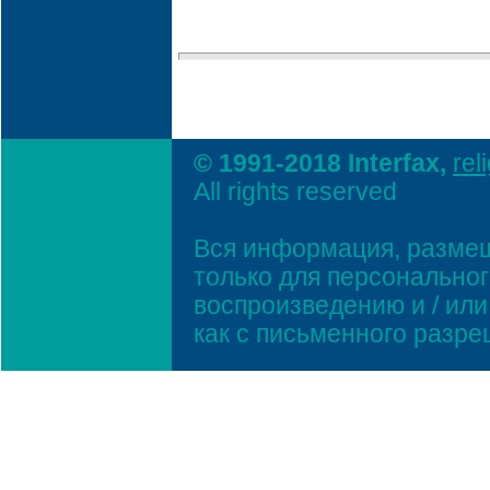
© 1991-2018 Interfax,
rel
All rights reserved
Вся информация, размещ
только для персонально
воспроизведению и / ил
как с письменного разр