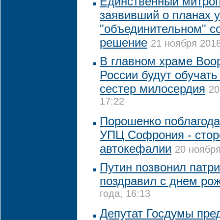
Единственный митро
заявивший о планах у
"объединительном" с
решение
21 ноября 2018
В главном храме Воо
России будут обучать
сестер милосердия
20
17:22
Порошенко поблагода
УПЦ Софрония - стор
автокефалии
20 ноября
Путин позвонил патри
поздравил с днем ро
года, 16:13
Депутат Госдумы пре