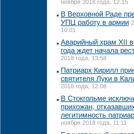
ноября 2018 года, 12:15
В Верховной Раде пр
УПЦ работу в армии
2
10:01
Аварийный храм XII в
года ждет начала рес
2018 года, 13:58
Патриарх Кирилл при
святителя Луки в Кал
2018 года, 12:08
В Стокгольме исключ
прихожан, отказавши
легитимность патриа
ноября 2018 года, 11:11