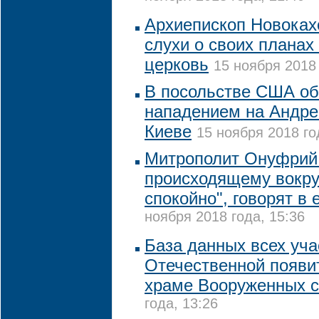
Архиепископ Новоках
слухи о своих планах
церковь
15 ноября 2018 
В посольстве США о
нападением на Андре
Киеве
15 ноября 2018 го
Митрополит Онуфрий 
происходящему вокру
спокойно", говорят в 
ноября 2018 года, 15:36
База данных всех уча
Отечественной появи
храме Вооруженных 
года, 13:26