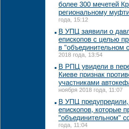
более 300 мечетей К
региональному муфт
года, 15:12
В УПЦ заявили о дав
епископов с целью пр
в "объединительном 
2018 года, 13:54
В РПЦ увидели в пер
Киеве признак проти
участниками автокеф
ноября 2018 года, 11:07
В УПЦ предупредили,
епископов, которые п
"объединительном" с
года, 11:04