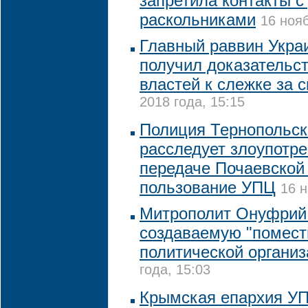
запретила контакты с
раскольниками
16 нояб
Главный раввин Украи
получил доказательс
властей к слежке за с
2018 года, 15:15
Полиция Тернопольск
расследует злоупотр
передаче Почаевской
пользование УПЦ
16 н
Митрополит Онуфрий
создаваемую "помест
политической органи
года, 15:03
Крымская епархия УП