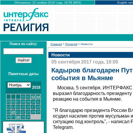
Обновлено: 22 ноября 2018 года, 18:58 (МСК)
English ver
Поиск по сайту:
Главная
>
Религия
> Новости
Новости
05 сентября 2017 года, 10:00
Кадыров благодарен Пут
Памятные даты
события в Мьянме
2018
Москва. 5 сентября. ИНТЕРФАКС 
выразил благодарность президенту
01
02
03
04
реакцию на события в Мьянме.
05
06
07
08
09
10
11
12
13
14
15
16
17
18
"Я благодарю президента России В
19
20
21
22
23
24
25
осудил насилие против мусульман 
26
27
28
29
30
ситуацию под контроль", - написал 
Telegram.