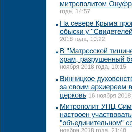
митрополитом Онуф
года, 14:57
На севере Крыма пр
обыски у "Свидетеле
2018 года, 10:22
В "Матросской тишине
храм, разрушенный 
ноября 2018 года, 10:15
Винницкое духовенст
за своим архиереем 
церковь
16 ноября 2018 
Митрополит УПЦ Сим
настроен участвовать
"объединительном" с
ноября 2018 года, 21:40