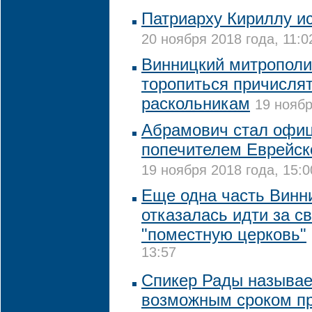
Патриарху Кириллу ис
20 ноября 2018 года, 11:0
Винницкий митрополи
торопиться причислят
раскольникам
19 ноябр
Абрамович стал офи
попечителем Еврейск
19 ноября 2018 года, 15:0
Еще одна часть Винн
отказалась идти за с
"поместную церковь"
13:57
Спикер Рады называе
возможным сроком п