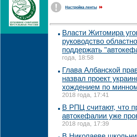
Настройка ленты
Власти Житомира уго
руководство областн
поддержать "автокеф
года, 18:58
Глава Албанской пра
назвал проект украи
хождением по минно
2018 года, 17:41
В РПЦ считают, что п
автокефалии уже про
2018 года, 17:39
В Николаеве школьни