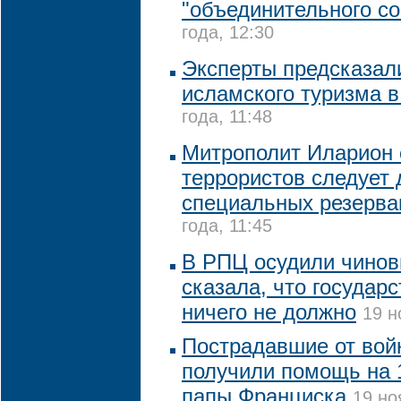
"объединительного со
года, 12:30
Эксперты предсказал
исламского туризма в
года, 11:48
Митрополит Иларион с
террористов следует 
специальных резерва
года, 11:45
В РПЦ осудили чинов
сказала, что государ
ничего не должно
19 н
Пострадавшие от вой
получили помощь на 1
папы Франциска
19 но