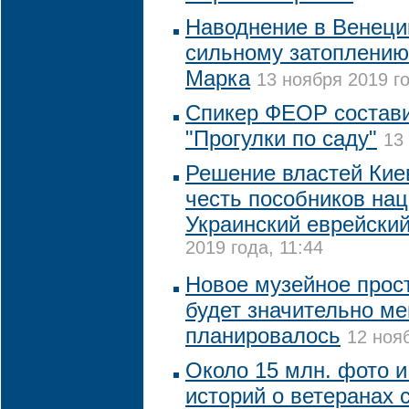
Наводнение в Венеци
сильному затоплению
Марка
13 ноября 2019 го
Спикер ФЕОР состави
"Прогулки по саду"
13
Решение властей Кие
честь пособников на
Украинский еврейский
2019 года, 11:44
Новое музейное прос
будет значительно м
планировалось
12 ноя
Около 15 млн. фото 
историй о ветеранах 