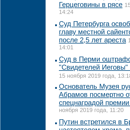
Герцеговины в рясе
1
14:24
Суд Петербурга освоб
главу местной сайент
после 2,5 лет ареста
14:01
Суд в Перми оштраф
"Свидетелей Иеговы" 
15 ноября 2019 года, 13:1
Основатель Музея ру
Абрамов посмертно о
спецнаградой премии
ноября 2019 года, 11:20
Путин встретился в Б
настоятелем храма, 