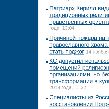
Патриарх Кирилл вид
традиционных религи
нравственных ориент
года, 13:04
Причиной пожара на 
православного храма 
стать поджог
14 ноября
КС допустил использ
помещений религиоз
организациями, но бе
трансформации в кул
2019 года, 11:32
Специалисты из Росс
восстановлении Нотр