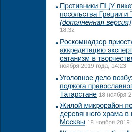
Противники ПЦУ пике
посольства Греции и 
(дополненная версия)
18:32
Роскомнадзор приост
аккредитацию экспер
сатанизм в творчеств
ноября 2019 года, 14:23
Уголовное дело возб
поджога православног
Татарстане
18 ноября 2
Жилой микрорайон по
деревянного храма в 
Москвы
18 ноября 2019 