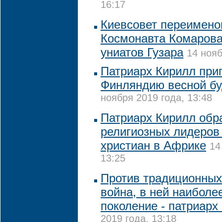
16:17
Киевсовет переимено
Космонавта Комарова
униатов Гузара
14 нояб
Патриарх Кирилл при
Финляндию весной бу
ноября 2019 года, 13:48
Патриарх Кирилл обр
религиозных лидеров
христиан в Африке
14
13:25
Против традиционных
война, в ней наиболе
поколение - патриарх
2019 года, 13:18