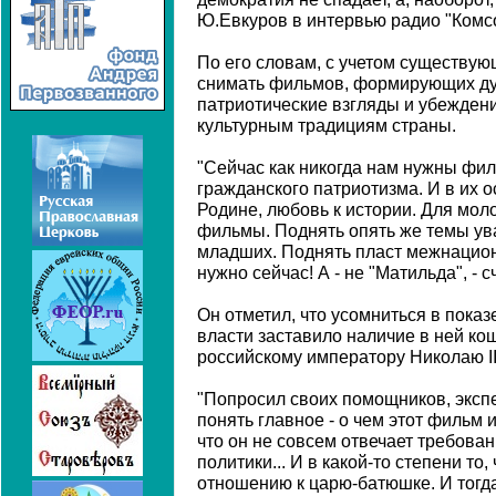
Ю.Евкуров в интервью радио "Комс
По его словам, с учетом существу
снимать фильмов, формирующих ду
патриотические взгляды и убежден
культурным традициям страны.
"Сейчас как никогда нам нужны фил
гражданского патриотизма. И в их 
Родине, любовь к истории. Для мо
фильмы. Поднять опять же темы ув
младших. Поднять пласт межнацион
нужно сейчас! А - не "Матильда", - 
Он отметил, что усомниться в пока
власти заставило наличие в ней ко
российскому императору Николаю II
"Попросил своих помощников, экспе
понять главное - о чем этот фильм 
что он не совсем отвечает требова
политики... И в какой-то степени то
отношению к царю-батюшке. И тогд