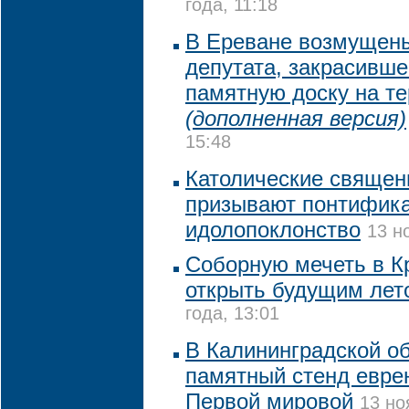
года, 11:18
В Ереване возмущен
депутата, закрасивше
памятную доску на т
(дополненная версия)
15:48
Католические священ
призывают понтифика
идолопоклонство
13 н
Соборную мечеть в К
открыть будущим лет
года, 13:01
В Калининградской об
памятный стенд еврею
Первой мировой
13 но