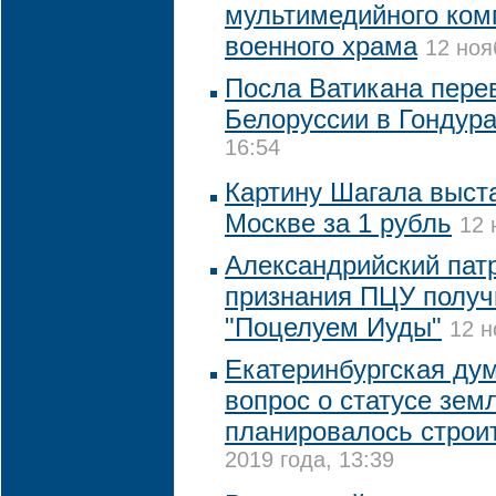
мультимедийного ком
военного храма
12 ноя
Посла Ватикана пере
Белоруссии в Гондур
16:54
Картину Шагала выста
Москве за 1 рубль
12 
Александрийский пат
признания ПЦУ получ
"Поцелуем Иуды"
12 н
Екатеринбургская ду
вопрос о статусе земл
планировалось строи
2019 года, 13:39