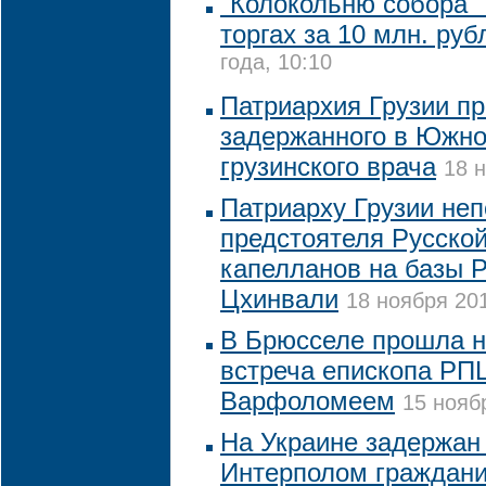
"Колокольню собора"
торгах за 10 млн. руб
года, 10:10
Патриархия Грузии п
задержанного в Южно
грузинского врача
18 н
Патриарху Грузии не
предстоятеля Русской
капелланов на базы Р
Цхинвали
18 ноября 201
В Брюсселе прошла 
встреча епископа РП
Варфоломеем
15 нояб
На Украине задержан
Интерполом граждани