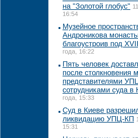
на "Золотой глобус"
1
16:54
Музейное пространст
Андроникова монасты
благоустроив под XVII
года, 16:22
Пять человек достав
после столкновения 
представителями УП
сотрудниками суда в 
года, 15:33
Суд в Киеве разреши
ликвидацию УПЦ-КП
15:31