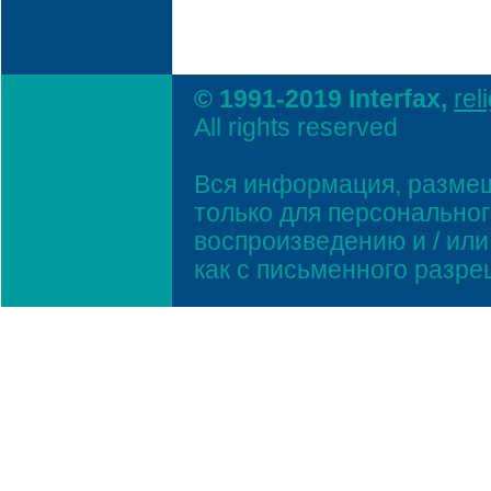
© 1991-2019 Interfax,
rel
All rights reserved
Вся информация, размещ
только для персонально
воспроизведению и / ил
как с письменного разр