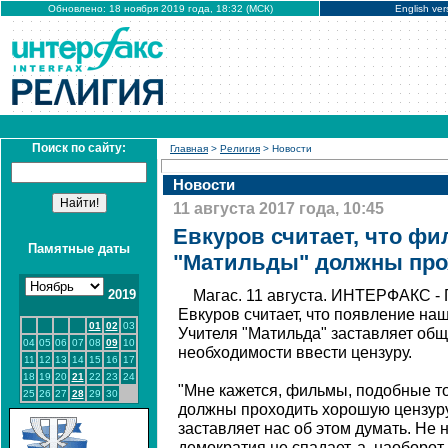
Обновлено: 18 ноября 2019 года, 18:32 (МСК)
English ver
Поиск по сайту:
Главная
>
Религия
> Новости
Новости
11 августа 2017 года, 10:45
Евкуров считает, что ф
Памятные даты
"Матильды" должны про
2019
Магас. 11 августа. ИНТЕРФАКС -
Евкуров считает, что появление н
01
02
03
Учителя "Матильда" заставляет общ
04
05
06
07
08
09
10
необходимости ввести цензуру.
11
12
13
14
15
16
17
18
19
20
21
22
23
24
"Мне кажется, фильмы, подобные то
25
26
27
28
29
30
должны проходить хорошую цензуру
заставляет нас об этом думать. Не н
демократия не спадает, а, наоборот,