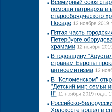
Всемирный союз стар
помощи патриарха в 
старообрядческого х
Посаде
12 ноября 2019 г
Пятая часть городск
Петербурге оборудов
храмами
12 ноября 2019
В годовщину "Хрустал
странам Европы прок
антисемитизма
12 нояб
В "Коломенском" отк
"Детский мир семьи 
II"
11 ноября 2019 года, 1
Российско-белорусск
Холокосте вошел в сп