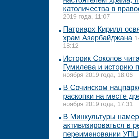
католичества в прав
2019 года, 11:07
Патриарх Кирилл осв
храм Азербайджана
1
18:12
Историк Соколов чит
Гумилева и историю 
ноября 2019 года, 18:06
В Сочинском нацпарк
раскопки на месте др
ноября 2019 года, 17:31
В Минкультуры наме
активизироваться в р
переименовании УПЦ