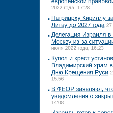
европейской правово
2022 года, 17:28
Патриарху Кириллу за
Литву до 2027 года
27
Делегация Израиля в 
Москву из-за ситуаци
июля 2022 года, 16:23
Купол и крест устано
Владимирский храм в
Дню Крещения Руси
2
15:56
В ФЕОР заявляют, чт
уведомления о закры
14:08
Израиль готов к пере