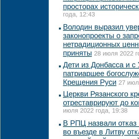
просторах историческ
года, 12:43
Володин выразил увер
законопроекты о запр
нетрадиционных ценн
приняты
28 июля 2022 г
Дети из Донбасса и с
патриаршее богослуж
Крещения Руси
27 июл
Церкви Рязанского к
отреставрируют до ко
июля 2022 года, 19:38
В РПЦ назвали отказ
во въезде в Литву отк