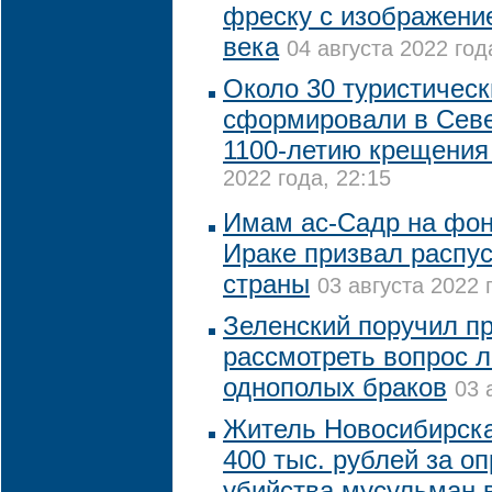
фреску с изображени
века
04 августа 2022 год
Около 30 туристичес
сформировали в Севе
1100-летию крещения
2022 года, 22:15
Имам ас-Садр на фон
Ираке призвал распу
страны
03 августа 2022 
Зеленский поручил п
рассмотреть вопрос 
однополых браков
03 
Житель Новосибирск
400 тыс. рублей за о
убийства мусульман 