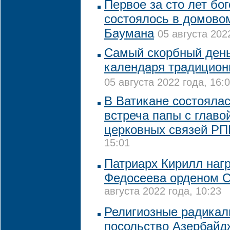
Первое за сто лет бо
состоялось в домово
Баумана
05 августа 202
Самый скорбный день
календаря традицион
05 августа 2022 года, 16:
В Ватикане состояла
встреча папы с глав
церковных связей Р
15:01
Патриарх Кирилл наг
Федосеева орденом С
августа 2022 года, 10:23
Религиозные радикал
посольство Азербайд