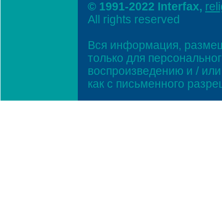
© 1991-2022 Interfax,
rel
All rights reserved
Вся информация, размещ
только для персонально
воспроизведению и / ил
как с письменного разр