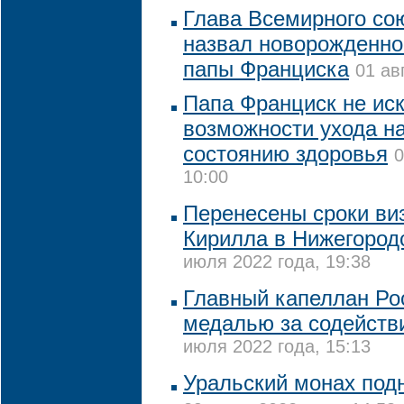
Глава Всемирного со
назвал новорожденног
папы Франциска
01 ав
Папа Франциск не ис
возможности ухода на
состоянию здоровья
0
10:00
Перенесены сроки ви
Кирилла в Нижегород
июля 2022 года, 19:38
Главный капеллан Ро
медалью за содействи
июля 2022 года, 15:13
Уральский монах подн