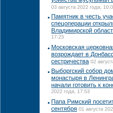
03 августа 2022 года, 10:
Памятник в честь уча
спецоперации открыл
Владимирской облас
17:23
Московская церковна
возрождает в Донбасс
сестричества
02 август
Выборгский собор до
монастыря в Ленингр
начали готовить к ко
2022 года, 17:53
Папа Римский посетит
сентября
01 августа 202