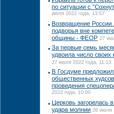
по ситуации с "Сохну
июля 2022 года, 13:57
Возвращение России 
подворья вне компет
общины - ФЕОР
27 ию
За первые семь мес
удвоила число своих
27 июля 2022 года, 11:13
В Госдуме предложил
общественных худсов
проведения спецопер
2022 года, 10:00
Церковь загорелась 
удара молнии
26 июля 