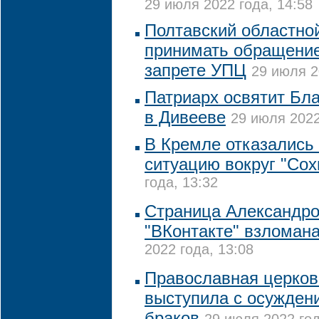
29 июля 2022 года, 14:58
Полтавский областной
принимать обращение
запрете УПЦ
29 июля 2
Патриарх освятит Бл
в Дивееве
29 июля 2022
В Кремле отказались
ситуацию вокруг "Сох
года, 13:32
Страница Александро
"ВКонтакте" взломан
2022 года, 13:08
Православная церков
выступила с осужден
браков