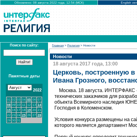
Обновлено: 08 августа 2022 года, 12:54 (МСК)
English ver
Поиск по сайту:
Главная
>
Религия
> Новости
Новости
18 августа 2017 года, 13:00
Церковь, построенную в
Памятные даты
Ивана Грозного, восстан
2022
Москва. 18 августа. ИНТЕРФАКС 
технических заказчиков для разраб
01
02
03
04
05
06
07
объекта Всемирного наследия ЮНЕ
08
09
10
11
12
13
14
Господня в Коломенском.
15
16
17
18
19
20
21
22
23
24
25
26
27
28
Условия конкурса размещены на са
29
30
31
которого является департамент Мос
Первый конкурс определит техничес