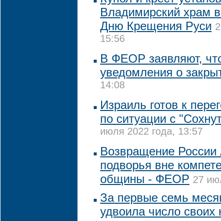
Владимирский храм в
Дню Крещения Руси
2
15:56
В ФЕОР заявляют, чт
уведомления о закры
14:08
Израиль готов к пере
по ситуации с "Сохну
июля 2022 года, 13:57
Возвращение России 
подворья вне компет
общины - ФЕОР
27 ию
За первые семь мес
удвоила число своих