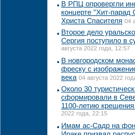
В РПЦ опровергли и
концерте "Хит-парад
Христа Спасителя
04 
Второе дело уральско
Сергия поступило в с
августа 2022 года, 12:57
В новгородском мона
фреску с изображени
века
04 августа 2022 год
Около 30 туристичес
сформировали в Севе
1100-летию крещения
2022 года, 22:15
Имам ас-Садр на фон
Ираке призвал распу