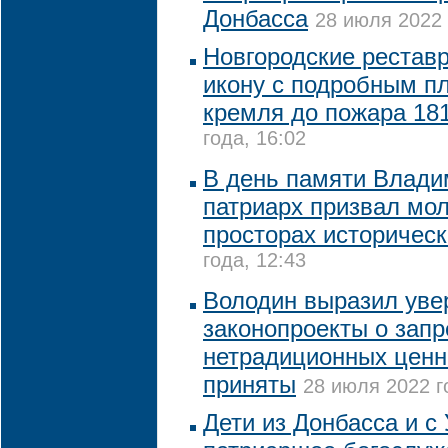
Донбасса
28 июля 2022 
Новгородские рестав
икону с подробным п
кремля до пожара 181
года, 16:02
В день памяти Влади
патриарх призвал мол
просторах историческ
года, 12:43
Володин выразил увер
законопроекты о запр
нетрадиционных ценн
приняты
28 июля 2022 г
Дети из Донбасса и с