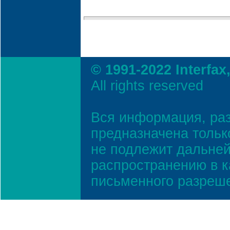
© 1991-2022 Interfax
All rights reserved
Вся информация, ра
предназначена тольк
не подлежит дальней
распространению в к
письменного разреш