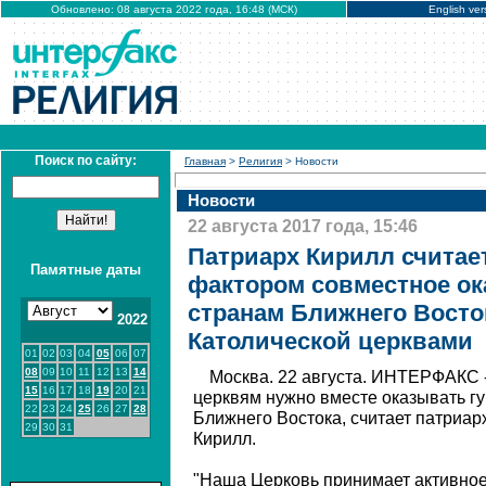
Обновлено: 08 августа 2022 года, 16:48 (МСК)
English ver
Поиск по сайту:
Главная
>
Религия
> Новости
Новости
22 августа 2017 года, 15:46
Патриарх Кирилл счита
Памятные даты
фактором совместное о
странам Ближнего Восто
2022
Католической церквами
01
02
03
04
05
06
07
08
09
10
11
12
13
14
Москва. 22 августа. ИНТЕРФАКС 
15
16
17
18
19
20
21
церквям нужно вместе оказывать 
22
23
24
25
26
27
28
Ближнего Востока, считает патриар
29
30
31
Кирилл.
"Наша Церковь принимает активное