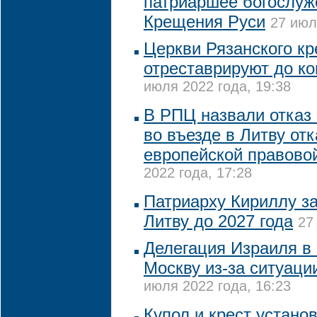
патриаршее богослуж
Крещения Руси
27 июл
Церкви Рязанского к
отреставрируют до ко
июля 2022 года, 19:38
В РПЦ назвали отказ
во въезде в Литву отк
европейской правово
2022 года, 17:28
Патриарху Кириллу за
Литву до 2027 года
27
Делегация Израиля в 
Москву из-за ситуаци
июля 2022 года, 16:23
Купол и крест устано