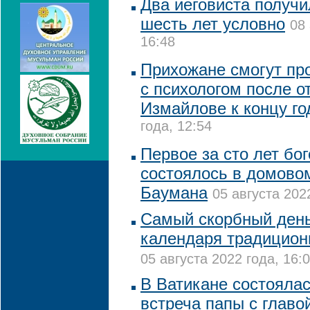
Два иеговиста получи
шесть лет условно
08 
16:48
Прихожане смогут пр
с психологом после о
Измайлове к концу го
года, 12:54
Первое за сто лет бо
состоялось в домово
Баумана
05 августа 202
Самый скорбный день
календаря традицион
05 августа 2022 года, 16:
В Ватикане состояла
встреча папы с глав