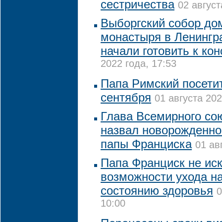
сестричества
02 август
Выборгский собор до
монастыря в Ленингр
начали готовить к ко
2022 года, 17:53
Папа Римский посетит
сентября
01 августа 202
Глава Всемирного со
назвал новорожденног
папы Франциска
01 ав
Папа Франциск не ис
возможности ухода на
состоянию здоровья
0
10:00