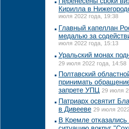
Перенесены сроки ви
Кирилла в Нижегород
июля 2022 года, 19:38
Главный капеллан Ро
медалью за содействи
июля 2022 года, 15:13
Уральский монах подн
29 июля 2022 года, 14:58
Полтавский областной
принимать обращение
запрете УПЦ
29 июля 2
Патриарх освятит Бл
в Дивееве
29 июля 2022
В Кремле отказались
ситуацию вокруг "Сох