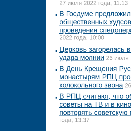
27 июля 2022 года, 11:13
В Госдуме предложил
общественных худсов
проведения спецопер
2022 года, 10:00
Церковь загорелась 
удара молнии
26 июля 
В День Крещения Рус
монастырям РПЦ прок
колокольного звона
26
В РПЦ считают, что 
советы на ТВ и в кин
повторять советскую
года, 13:37