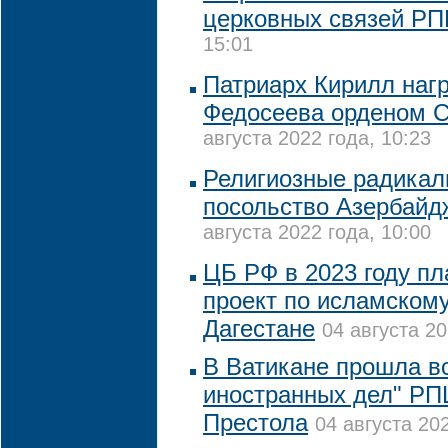
церковных связей Р
15:01
Патриарх Кирилл наг
Федосеева орденом С
августа 2022 года, 10:23
Религиозные радикал
посольство Азербайд
августа 2022 года, 10:00
ЦБ РФ в 2023 году пл
проект по исламскому
Дагестане
04 августа 20
В Ватикане прошла в
иностранных дел" РП
Престола
04 августа 202