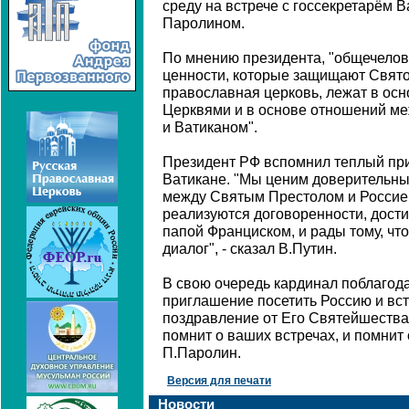
среду на встрече с госсекретарём 
Паролином.
По мнению президента, "общечело
ценности, которые защищают Свято
православная церковь, лежат в ос
Церквями и в основе отношений ме
и Ватиканом".
Президент РФ вспомнил теплый при
Ватикане. "Мы ценим доверительны
между Святым Престолом и Россие
реализуются договоренности, дости
папой Франциском, и рады тому, ч
диалог", - сказал В.Путин.
В свою очередь кардинал поблагод
приглашение посетить Россию и вст
поздравление от Его Святейшества
помнит о ваших встречах, и помнит 
П.Паролин.
Версия для печати
Новости