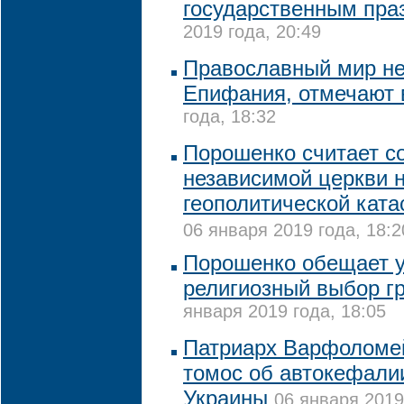
государственным пра
2019 года, 20:49
Православный мир не
Епифания, отмечают
года, 18:32
Порошенко считает с
независимой церкви 
геополитической кат
06 января 2019 года, 18:2
Порошенко обещает 
религиозный выбор г
января 2019 года, 18:05
Патриарх Варфоломе
томос об автокефали
Украины
06 января 2019