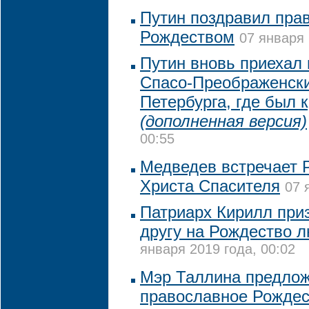
Путин поздравил пра
Рождеством
07 января 
Путин вновь приехал 
Спасо-Преображенски
Петербурга, где был 
(дополненная версия)
00:55
Медведев встречает 
Христа Спасителя
07 
Патриарх Кирилл приз
другу на Рождество л
января 2019 года, 00:02
Мэр Таллина предлож
православное Рождес