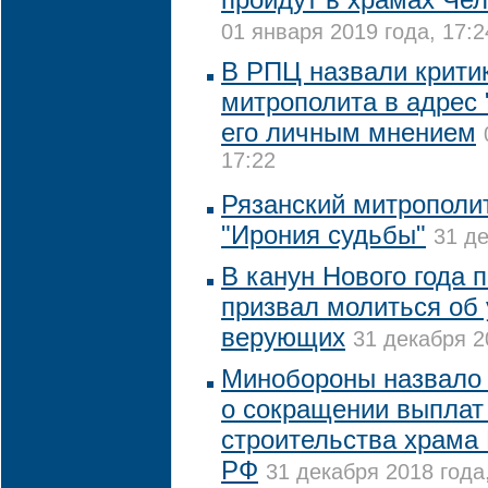
01 января 2019 года, 17:2
В РПЦ назвали критик
митрополита в адрес
его личным мнением
17:22
Рязанский митрополи
"Ирония судьбы"
31 де
В канун Нового года 
призвал молиться об 
верующих
31 декабря 2
Минобороны назвало
о сокращении выплат
строительства храма
РФ
31 декабря 2018 года