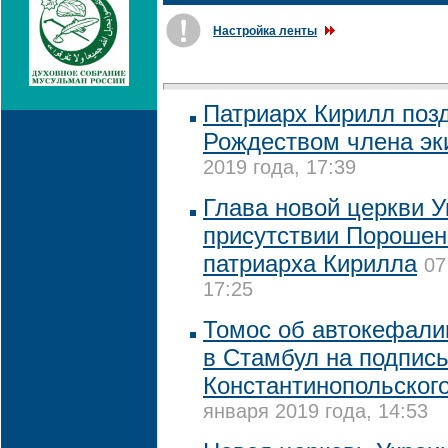
Настройка ленты
Патриарх Кирилл поз
Рождеством члена э
2019 года, 17:39
Глава новой церкви У
присутствии Порошен
патриарха Кирилла
07
17:25
Томос об автокефали
в Стамбул на подпис
Константинопольского
января 2019 года, 14:53