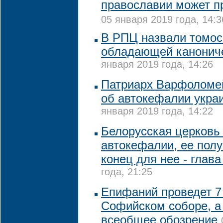
православии может п
05 января 2019 года, 14:3
В РПЦ назвали томос
обладающей канонич
января 2019 года, 14:26
Патриарх Варфоломе
об автокефалии укра
января 2019 года, 14:22
Белорусская церковь 
автокефалии, ее пол
конец для нее - глав
года, 21:25
Епифаний проведет 7
Софийском соборе, а
всеобщее обозрение