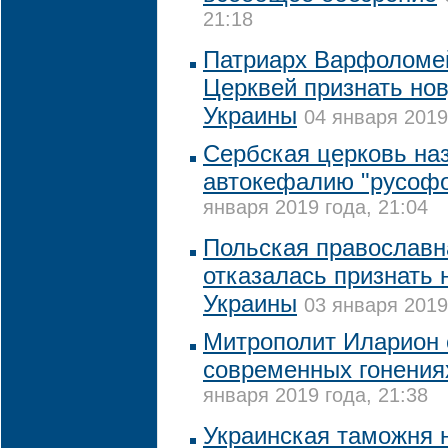
21:18
Патриарх Варфоломей
Церквей признать но
Украины
04 января 2019
Сербская церковь на
автокефалию "русофо
января 2019 года, 21:04
Польская православн
отказалась признать 
Украины
03 января 2019
Митрополит Иларион 
современных гонения
января 2019 года, 21:38
Украинская таможня 