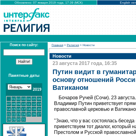
Обновлено: 07 января 2019 года, 17:39 (МСК)
English ver
Поиск по сайту:
Главная
>
Религия
> Новости
Новости
23 августа 2017 года, 16:35
Путин видит в гуманита
Памятные даты
основу отношений Росси
Ватиканом
2019
Бочаров Ручей (Сочи). 23 авгус
01
02
03
04
05
06
Владимир Путин приветствует прям
07
08
09
10
11
12
13
православной церковью и Ватикано
14
15
16
17
18
19
20
21
22
23
24
25
26
27
28
29
30
31
"Знаю, что у вас состоялась бесед
приветствуем тот диалог, который
Престолом и Русской православной 