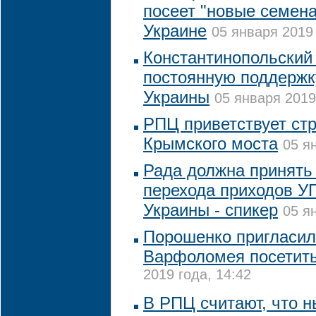
посеет "новые семена
Украине
05 января 2019 
Константинопольский
постоянную поддержк
Украины
05 января 2019
РПЦ приветствует ст
Крымского моста
05 я
Рада должна принять 
перехода приходов У
Украины - спикер
05 я
Порошенко пригласил
Варфоломея посетить
2019 года, 14:42
В РПЦ считают, что 