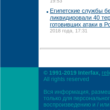
19:53
Египетские службы б
ликвидировали 40 тер
готовивших атаки в Р
2018 года, 17:31
© 1991-2019 Interfax,
rel
All rights reserved
Вся информация, размещ
только для персонально
воспроизведению и / ил