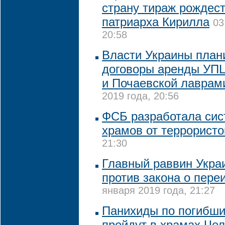
страну тираж рождест
патриарха Кирилла
03
20:58
Власти Украины план
договоры аренды УПЦ
и Почаевской лаврам
2019 года, 20:56
ФСБ разработала си
храмов от террористо
21:30
Главный раввин Укра
против закона о пер
января 2019 года, 21:27
Панихиды по погибши
пройдут в храмах Че