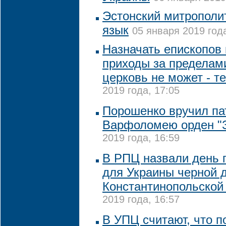
Эстонский митрополит
язык
05 января 2019 года
Назначать епископов
приходы за пределам
церковь не может - т
2019 года, 17:05
Порошенко вручил па
Варфоломею орден "З
2019 года, 16:59
В РПЦ назвали день 
для Украины черной д
Константинопольской
2019 года, 16:57
В УПЦ считают, что п