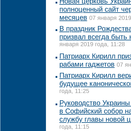
Новая церковь Украи
полноценный сайт чер
месяцев
07 января 2019
В праздник Рождеств
призвал всегда быть 
января 2019 года, 11:28
Патриарх Кирилл при
рабами гаджетов
07 ян
Патриарх Кирилл вери
будущее каноническ
года, 11:25
Руководство Украины
в Софийский собор н
службу главы новой 
года, 11:15