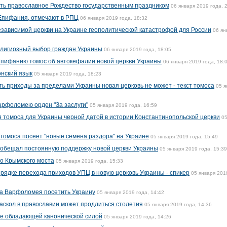
ть православное Рождество государственным праздником
06 января 2019 года, 
Епифания, отмечают в РПЦ
06 января 2019 года, 18:32
зависимой церкви на Украине геополитической катастрофой для России
06 ян
лигиозный выбор граждан Украины
06 января 2019 года, 18:05
пифанию томос об автокефалии новой церкви Украины
06 января 2019 года, 18:
онский язык
05 января 2019 года, 18:23
ть приходы за пределами Украины новая церковь не может - текст томоса
05 я
арфоломею орден "За заслуги"
05 января 2019 года, 16:59
 томоса для Украины черной датой в истории Константинопольской церкви
0
 томоса посеет "новые семена раздора" на Украине
05 января 2019 года, 15:49
 обещал постоянную поддержку новой церкви Украины
05 января 2019 года, 15:39
о Крымского моста
05 января 2019 года, 15:33
орядке перехода приходов УПЦ в новую церковь Украины - спикер
05 января 201
а Варфоломея посетить Украину
05 января 2019 года, 14:42
аскол в православии может продлиться столетия
05 января 2019 года, 14:36
не обладающей канонической силой
05 января 2019 года, 14:26