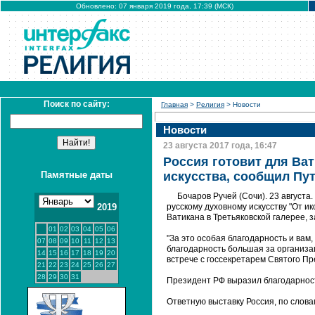
Обновлено: 07 января 2019 года, 17:39 (МСК)
Поиск по сайту:
Главная
>
Религия
> Новости
Новости
23 августа 2017 года, 16:47
Россия готовит для Ва
Памятные даты
искусства, сообщил Пу
Бочаров Ручей (Сочи). 23 августа
2019
русскому духовному искусству "От и
Ватикана в Третьяковской галерее,
01
02
03
04
05
06
"За это особая благодарность и вам,
07
08
09
10
11
12
13
благодарность большая за организац
14
15
16
17
18
19
20
встрече с госсекретарем Святого П
21
22
23
24
25
26
27
28
29
30
31
Президент РФ выразил благодарност
Ответную выставку Россия, по слова