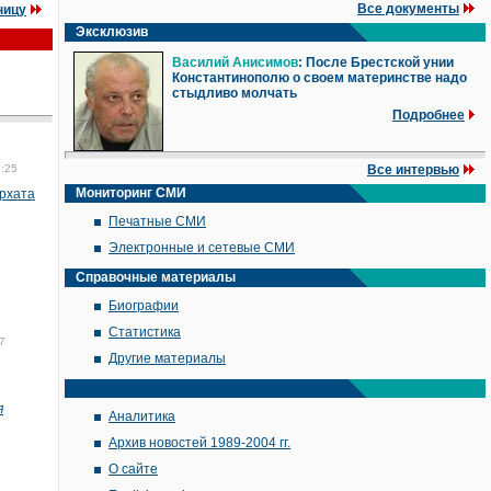
Все документы
ницу
Эксклюзив
Василий Анисимов
: После Брестской унии
Константинополю о своем материнстве надо
стыдливо молчать
Подробнее
7:25
Все интервью
Мониторинг СМИ
архата
Печатные СМИ
Электронные и сетевые СМИ
Справочные материалы
Биографии
Статистика
7
Другие материалы
я
Аналитика
Архив новостей 1989-2004 гг.
О сайте