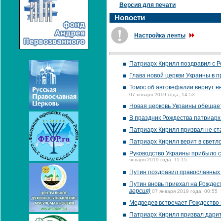
Версия для печати
Новости
Настройка ленты
Патриарх Кирилл поздравил с 
Глава новой церкви Украины в 
Томос об автокефалии вернут н
07 января 2019 года, 14:53
Новая церковь Украины обещает
В праздник Рождества патриарх 
Патриарх Кирилл призвал не ст
Патриарх Кирилл верит в светл
Руководство Украины прибыло с
января 2019 года, 11:15
Путин поздравил православных
Путин вновь приехал на Рождес
версия)
07 января 2019 года, 00:55
Медведев встречает Рождество 
Патриарх Кирилл призвал дарить