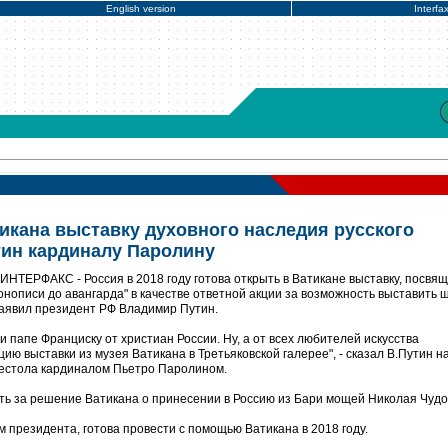
English version
Interfa
тикана выставку духовного наследия русского
тин кардиналу Паролину
. ИНТЕРФАКС - Россия в 2018 году готова открыть в Ватикане выставку, посвя
конописи до авангарда" в качестве ответной акции за возможность выставить
 заявил президент РФ Владимир Путин.
 и папе Франциску от христиан России. Ну, а от всех любителей искусства
ию выставки из музея Ватикана в Третьяковской галерее", - сказал В.Путин н
рестола кардиналом Пьетро Паролином.
ь за решение Ватикана о принесении в Россию из Бари мощей Николая Чудо
м президента, готова провести с помощью Ватикана в 2018 году.