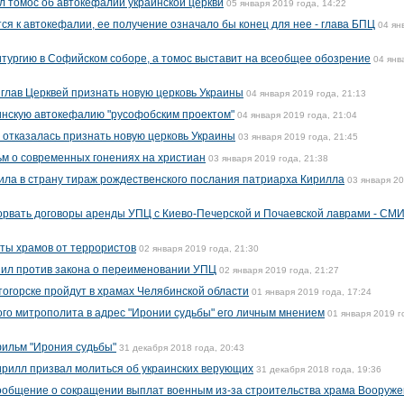
 томос об автокефалии украинской церкви
05 января 2019 года, 14:22
ся к автокефалии, ее получение означало бы конец для нее - глава БПЦ
04 ян
тургию в Софийском соборе, а томос выставит на всеобщее обозрение
04 янв
глав Церквей признать новую церковь Украины
04 января 2019 года, 21:13
инскую автокефалию "русофобским проектом"
04 января 2019 года, 21:04
 отказалась признать новую церковь Украины
03 января 2019 года, 21:45
м о современных гонениях на христиан
03 января 2019 года, 21:38
ила в страну тираж рождественского послания патриарха Кирилла
03 января 2
орвать договоры аренды УПЦ с Киево-Печерской и Почаевской лаврами - СМ
ты храмов от террористов
02 января 2019 года, 21:30
пил против закона о переименовании УПЦ
02 января 2019 года, 21:27
огорске пройдут в храмах Челябинской области
01 января 2019 года, 17:24
ого митрополита в адрес "Иронии судьбы" его личным мнением
01 января 2019 г
фильм "Ирония судьбы"
31 декабря 2018 года, 20:43
Кирилл призвал молиться об украинских верующих
31 декабря 2018 года, 19:36
общение о сокращении выплат военным из-за строительства храма Вооруж