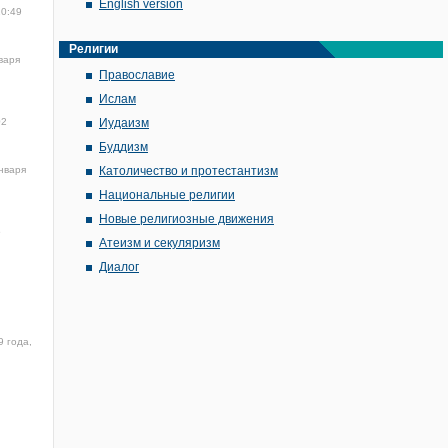
English version
20:49
Религии
варя
Православие
Ислам
02
Иудаизм
Буддизм
нваря
Католичество и протестантизм
Национальные религии
Новые религиозные движения
5
Атеизм и секуляризм
Диалог
9 года,