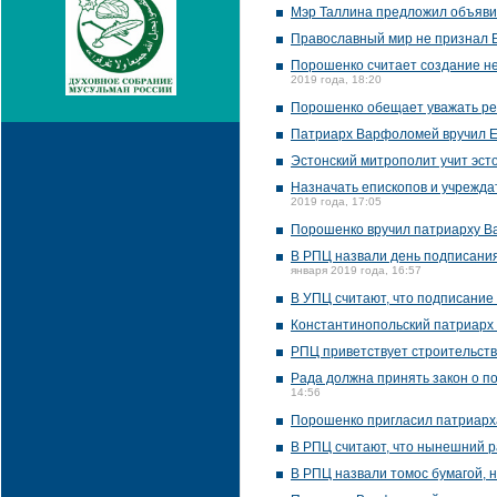
Мэр Таллина предложил объяви
Православный мир не признал 
Порошенко считает создание не
2019 года, 18:20
Порошенко обещает уважать ре
Патриарх Варфоломей вручил Е
Эстонский митрополит учит эст
Назначать епископов и учрежда
2019 года, 17:05
Порошенко вручил патриарху В
В РПЦ назвали день подписания
января 2019 года, 16:57
В УПЦ считают, что подписание
Константинопольский патриарх
РПЦ приветствует строительств
Рада должна принять закон о п
14:56
Порошенко пригласил патриарх
В РПЦ считают, что нынешний р
В РПЦ назвали томос бумагой, 