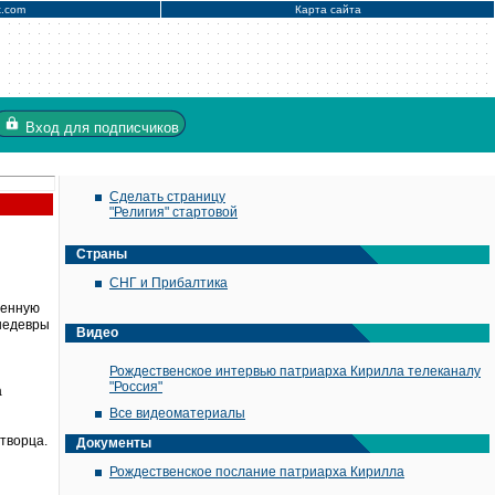
x.com
Карта сайта
Вход
для подписчиков
Сделать страницу
"Религия" стартовой
Страны
СНГ и Прибалтика
щенную
 шедевры
Видео
Рождественское интервью патриарха Кирилла телеканалу
"Россия"
а
Все видеоматериалы
творца.
Документы
Рождественское послание патриарха Кирилла