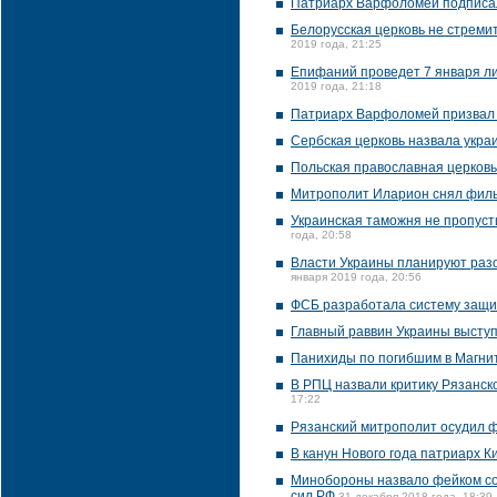
Патриарх Варфоломей подписал
Белорусская церковь не стремит
2019 года, 21:25
Епифаний проведет 7 января ли
2019 года, 21:18
Патриарх Варфоломей призвал 
Сербская церковь назвала укра
Польская православная церковь
Митрополит Иларион снял филь
Украинская таможня не пропуст
года, 20:58
Власти Украины планируют раз
января 2019 года, 20:56
ФСБ разработала систему защи
Главный раввин Украины высту
Панихиды по погибшим в Магнит
В РПЦ назвали критику Рязанск
17:22
Рязанский митрополит осудил 
В канун Нового года патриарх 
Минобороны назвало фейком со
сил РФ
31 декабря 2018 года, 18:39