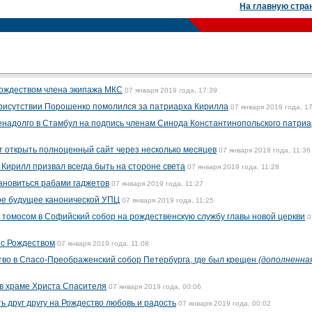
На главную стра
Рождеством члена экипажа МКС
07 января 2019 года, 17:39
присутствии Порошенко помолился за патриарха Кирилла
07 января 2019 года, 1
енадолго в Стамбул на подпись членам Синода Константинопольского патри
 открыть полноценный сайт через несколько месяцев
07 января 2019 года, 11:36
Кирилл призвал всегда быть на стороне света
07 января 2019 года, 11:28
ановиться рабами гаджетов
07 января 2019 года, 11:27
ое будущее канонической УПЦ
07 января 2019 года, 11:25
 томосом в Софийский собор на рождественскую службу главы новой церкви
0
 с Рождеством
07 января 2019 года, 11:08
тво в Спасо-Преображенский собор Петербурга, где был крещен
(дополненна
в храме Христа Спасителя
07 января 2019 года, 00:06
 друг другу на Рождество любовь и радость
07 января 2019 года, 00:02