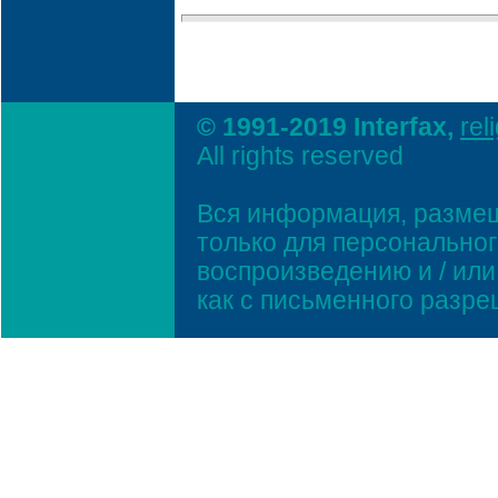
© 1991-2019 Interfax,
rel
All rights reserved
Вся информация, размещ
только для персонально
воспроизведению и / ил
как с письменного разр