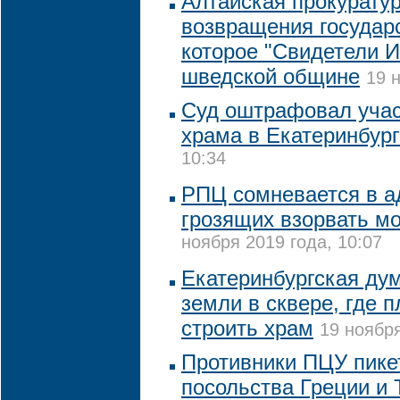
Алтайская прокурату
возвращения государс
которое "Свидетели 
шведской общине
19 
Суд оштрафовал учас
храма в Екатеринбург
10:34
РПЦ сомневается в а
грозящих взорвать м
ноября 2019 года, 10:07
Екатеринбургская дум
земли в сквере, где 
строить храм
19 ноября
Противники ПЦУ пике
посольства Греции и 