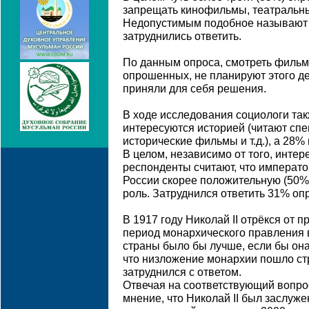
запрещать кинофильмы, театральные
Недопустимым подобное называют 
затруднились ответить.
По данным опроса, смотреть фильм
опрошенных, не планируют этого де
приняли для себя решения.
В ходе исследования социологи так
интересуются историей (читают спе
исторические фильмы и т.д.), а 28%
В целом, независимо от того, интер
респонденты считают, что император
России скорее положительную (50%)
роль. Затруднился ответить 31% о
В 1917 году Николай II отрёкся от п
период монархического правления в
страны было бы лучше, если бы она
что низложение монархии пошло стр
затруднился с ответом.
Отвечая на соответствующий вопро
мнение, что Николай II был заслуж