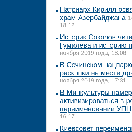
Патриарх Кирилл осв
храм Азербайджана
1
18:12
Историк Соколов чит
Гумилева и историю 
ноября 2019 года, 18:06
В Сочинском нацпарк
раскопки на месте др
ноября 2019 года, 17:31
В Минкультуры наме
активизироваться в р
переименовании УПЦ
16:17
Киевсовет переимено