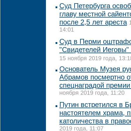
Суд Петербурга освоб
главу местной сайент
после 2,5 лет ареста
14:01
Суд в Перми оштраф
"Свидетелей Иеговы" 
15 ноября 2019 года, 13:1
Основатель Музея ру
Абрамов посмертно о
спецнаградой премии
ноября 2019 года, 11:20
Путин встретился в Б
настоятелем храма, 
католичества в прав
2019 года, 11:07