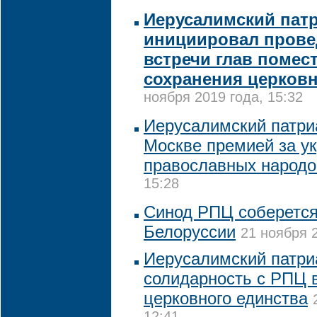
Иерусалимский пат
инициировал прове
встречи глав помес
сохранения церковн
ноября 2019 года, 15:32
Иерусалимский патри
Москве премией за у
православных народо
15:28
Синод РПЦ соберется
Белоруссии
21 ноября 2
Иерусалимский патри
солидарность с РПЦ 
церковного единства