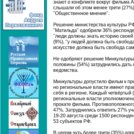
знают о конфликте вокруг фильма А
слышали об этом менее трети (27%
"Общественное мнение".
Решение министерства культуры Р
"Матильда" одобрили 36% респонден
"люди должны знать историю своей 
(9%), "у людей должна быть свобода
искусстве должна быть свобода са
Не одобряют решение Минкультуры
половины (54%) затруднились дать 
ведомства.
Минкультуры допустило фильм к про
но региональные власти имеют пра
себя в регионе. Каждый четвёртый 
региональные власти уполномочен
прокате фильма. Противоположног
47%. Затруднились ответить 27% уч
19-20 августа среди 1500 респонде
53 субъектов РФ.
В целом чуть более трети (35%) о