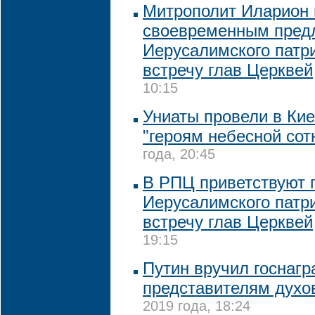
Митрополит Иларион 
своевременным пред
Иерусалимского патр
встречу глав Церквей
10:15
Униаты провели в Кие
"героям небесной сот
года, 20:45
В РПЦ приветствуют 
Иерусалимского патр
встречу глав Церквей
19:15
Путин вручил госнаг
представителям духо
2019 года, 18:24