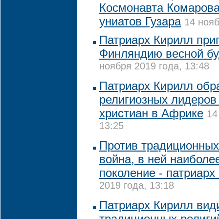
Космонавта Комарова
униатов Гузара
14 нояб
Патриарх Кирилл при
Финляндию весной бу
ноября 2019 года, 13:48
Патриарх Кирилл обр
религиозных лидеров
христиан в Африке
14
13:25
Против традиционных
война, в ней наиболе
поколение - патриарх
2019 года, 13:18
Патриарх Кирилл вид
традиционных религи