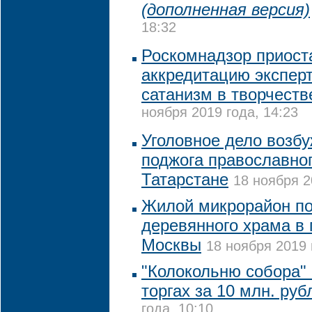
(дополненная версия)
18:32
Роскомнадзор приост
аккредитацию экспер
сатанизм в творчеств
ноября 2019 года, 14:23
Уголовное дело возб
поджога православног
Татарстане
18 ноября 2
Жилой микрорайон по
деревянного храма в 
Москвы
18 ноября 2019 
"Колокольню собора"
торгах за 10 млн. руб
года, 10:10