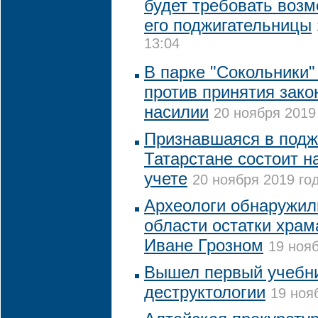
будет требовать воз
его поджигательницы
13:04
В парке "Сокольники"
против принятия зак
насилии
20 ноября 2019 
Признавшаяся в подж
Татарстане состоит н
учете
20 ноября 2019 год
Археологи обнаружил
области остатки храм
Иване Грозном
19 нояб
Вышел первый учебник
деструктологии
19 ноя