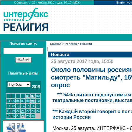
Обновлено: 22 ноября 2019 года, 10:15 (МСК)
English ver
Поиск по сайту:
Главная
>
Религия
> Новости
Новости
25 августа 2017 года, 15:50
Около половины россия
Памятные даты
смотреть "Матильду", 16
опрос
2019
*** 54% считают недопустимы
01
02
03
театральные постановки, выстав
04
05
06
07
08
09
10
11
12
13
14
15
16
17
*** Каждый второй говорит о пол
18
19
20
21
22
23
24
25
26
27
28
29
30
истории России
Москва. 25 августа. ИНТЕРФАКС - Д