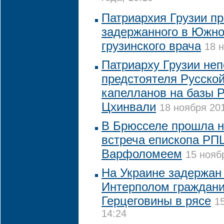
Патриархия Грузии п
задержанного в Южно
грузинского врача
18 н
Патриарху Грузии не
предстоятеля Русской
капелланов на базы Р
Цхинвали
18 ноября 201
В Брюсселе прошла 
встреча епископа РП
Варфоломеем
15 нояб
На Украине задержан
Интерполом граждани
Герцеговины в рясе
1
14:24