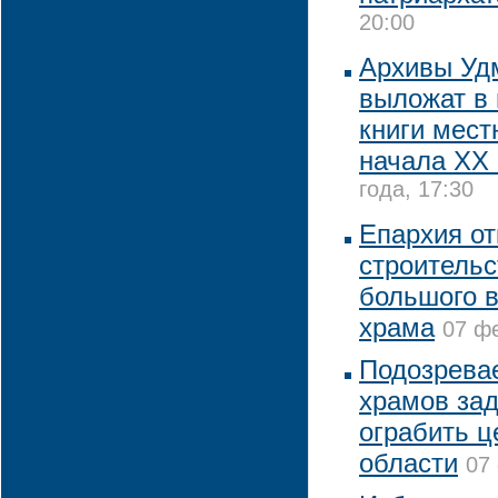
20:00
Архивы Уд
выложат в 
книги мест
начала XX 
года, 17:30
Епархия от
строительс
большого в
храма
07 фе
Подозревае
храмов за
ограбить ц
области
07