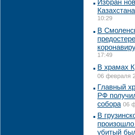
Избран но
Казахстана
10:29
В Смоленс
предостере
коронавир
17:49
В храмах 
06 февраля 2
Главный х
РФ получил
собора
06 ф
В грузинс
произошло 
убитый бы