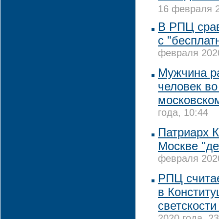
16 февраля 2
В РПЦ сра
с "бесплат
февраля 2020
Мужчина р
человек во
московско
года, 10:44
Патриарх 
Москве "де
февраля 2020
РПЦ считае
в Конститу
светскости