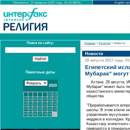
Обновлено: 16 февраля 2020 года, 16:18 (МСК)
English ver
Поиск по сайту:
Главная
>
Религия
> Новости
Новости
28 августа 2017 года, 14
Египетский исл
Памятные даты
Мубарак" могут
Астана. 28 августа. 
2020
Мубарак" может быть пе
казахстанского министе
01
02
общества.
03
04
05
06
07
08
09
10
11
12
13
14
15
16
"Прорабатывается вопро
17
18
19
20
21
22
23
школы. В этом ключе о
управлению мусульман 
24
25
26
27
28
29
медресе в колледжи. Кр
Казахстану египетского 
приводятся в понедельн