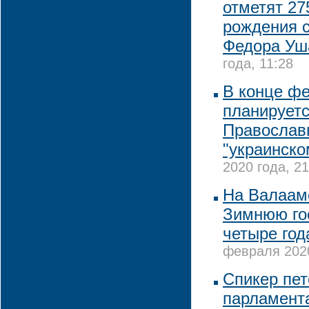
отметят 27
рождения 
Федора Уш
года, 11:28
В конце ф
планируетс
Православ
"украинско
2020 года, 21
На Валаам
Зимнюю го
четыре год
февраля 2020
Спикер пет
парламент