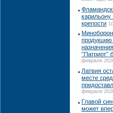
Фламандск
карильону
крепости
1
Миноборон
продукцию 
назначения
"Патриот" 
февраля 2020
Латвия ост
месте сред
предостав
февраля 2020
Главой си
может впе