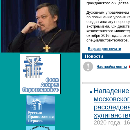
гражданского общества
Духовным управлением 
по повышению уровня к
создан институт перепо
экстремизма. Он действ
казахстанского министе
октября 2016 года в эт
специалистов-теологов.
Версия для печати
Новости
Настройка ленты
Нападение
московског
расследова
хулиганств
2020 года, 16