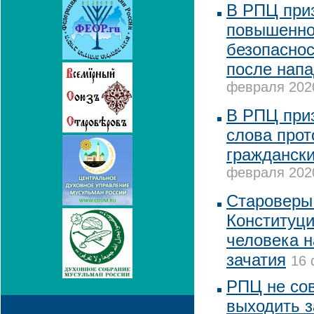
В РПЦ при
повышенно
безопаснос
после напа
февраля 2020
В РПЦ при
слова про
граждански
февраля 2020
Староверы 
Конституци
человека н
зачатия
16 
РПЦ не со
выходить з