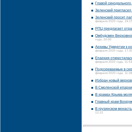
Главой синодального
Зеленский пригласил 
Зеленский просит па
февраля 2020 года, 19:1
РПЦ предлагает отраз
Омбудсмен Верховной
года, 20:00
Архивы Удмуртии к но
февраля 2020 года, 17:3
Епархия открестилась
февраля 2020 года, 11:5
Подозреваемые в сери
февраля 2020 года, 11:3
Избран новый верхов
В Смоленской епархи
В храмах Крыма моля
Главный храм Вооруж
В грузинском монаст
12:22