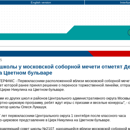
English version
Interfa
35
школы у московской соборной мечети отметят Д
на Цветном бульваре
НТЕРФАКС - Первоклассники расположенной вблизи московской соборной меч
т которой ранее принял решение о переносе торжественной линейки, отпр
 Цирке Никулина на Цветном бульваре.
ми из других школ и районов Центрального административного округа Москвы
тно-цирковую программу, ребят ждут игры с призами и веселые конкурсы", -
ектор школы Олеся Лукашук.
 лет первоклассники Центрального округа 1 сентября после классного часа
о-цирковое представление в Цирк Никулина на Цветном бульваре.
правляющий совет школы №2107, находящейся вблизи московской соборной м