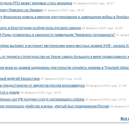
 отдела РПЦ может впервые стать женщина
09 февраля 2020 года, 19:27
папу Римского на Украину
09 февраля 2020 года, 19:22
пу Франциска помочь в мирном урегулировании и завершении войны в Донбас
5
ить в Конституции особую роль русского народа
09 февраля 2020 года, 19:09
 Рады усомнилась в законности ликвидации "Киевского патриархата"
07 февра
ябрю выложат в интернет метрические книги местных храмов XVIII - начала X
0
 от проекта строительства на Урале самого большого в мире православного 
3
и краж из храмов задержаны при попытке ограбить церковь в Тульской обла
9
ный муфтий Казахстана
07 февраля 2020 года, 10:29
и предостерегли от амулетов против коронавируса
06 февраля 2020 года, 17:49
тся о дожде
06 февраля 2020 года, 16:51
ённых сил РФ получил статус патриаршего собора
06 февраля 2020 года, 15:45
ыре произошло убийство в келье, убитый был гражданином России
06 февраля 2
Все 