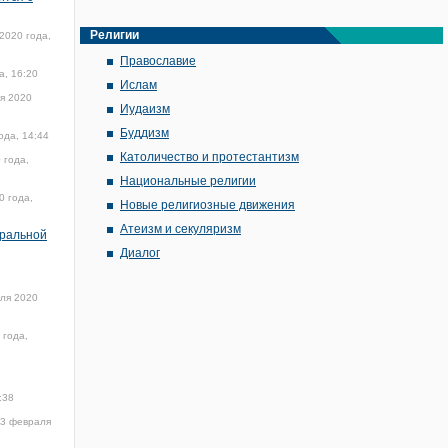
Религии
2020 года,
Православие
а, 16:20
Ислам
я 2020
Иудаизм
Буддизм
ода, 14:44
Католичество и протестантизм
 года,
Национальные религии
0 года,
Новые религиозные движения
Атеизм и секуляризм
тральной
Диалог
ля 2020
 года,
:38
3 февраля