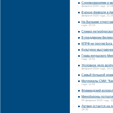
Соревнованиями и ми
февраля 2020 года, 11:2
В конце февраля в Ам
февраля 2020 года, 21:2
На Валааме отрестав
года, 15:24
Спикер петербургско
В преддверии Велико
КПРФ не против Бога
Культурно-выставочн
Глава ингушского Ми
года, 14:51
Уголовное дело возб
февраля 2020 года, 14:4
Самый большой храм 
Материалы СМИ: "Как
года, 11:52
Фламандский колокол
Минобороны потратит
09 февраля 2020 года, 1
Латвия остается на 
19:30