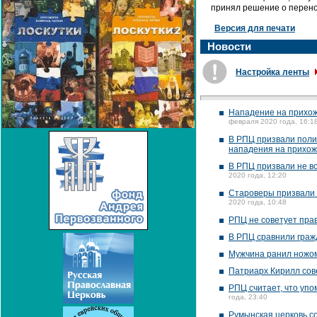
принял решение о перенос
Версия для печати
Новости
Настройка ленты
Нападение на прихожа
февраля 2020 года, 16:1
В РПЦ призвали поли
нападения на прихо
В РПЦ призвали не в
2020 года, 12:20
Староверы призвали 
2020 года, 10:48
РПЦ не советует пра
В РПЦ сравнили граж
Мужчина ранил ножом
Патриарх Кирилл сов
РПЦ считает, что упо
года, 23:40
Румынская церковь со