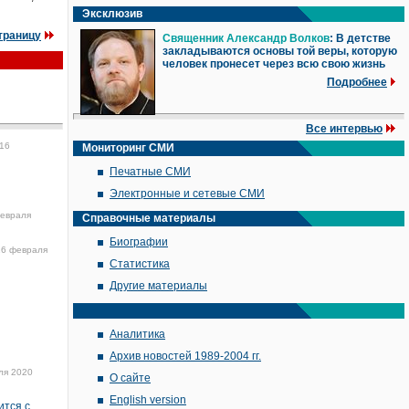
Эксклюзив
траницу
Священник Александр Волков
: В детстве
закладываются основы той веры, которую
человек пронесет через всю свою жизнь
Подробнее
Все интервью
16
Мониторинг СМИ
Печатные СМИ
Электронные и сетевые СМИ
евраля
Справочные материалы
Биографии
16 февраля
Статистика
Другие материалы
Аналитика
Архив новостей 1989-2004 гг.
ля 2020
О сайте
English version
ится с