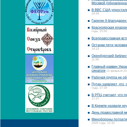
Москвой
(обновленна
В ВВС США упростили
18:56
Гарегин II благодаре
Красноярская епархи
года, 15:00
Всеправославная вст
Останки пяти человек
14:13
Оренбургский библио
11:56
Главный раввин Укра
синагоги
14 февраля 20
Рабочая группа не об
Путин заявляет, что,
года, 17:29
В РПЦ считают, что п
17:27
В Кремле назвали не
День православной м
Минобороны потратит
2020 года, 12:32