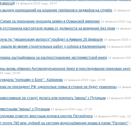
я версия)
14 февраля 2020 года, 19:57
 выдачу разрешений на ношение тюрбанов и хиджабов на службе
14 февраля 
н Сирии за признание геноцида армян в Османской империи
14 февраля 2020 год
я отстранила настоятеля храма от должности за вождение без прав
14 феврал
реча по "украинскому вопросу" пройдет в Аммане 26 февраля
14 февраля 2020 г
 нашли во время строительных работ у собора в Калининграде
14 февраля 2020
текарь оштрафована за распространение экстремистской книги
14 февраля 202
ины вновь обвинил Антикоррупционное бюро в преследовании прихожан цен
20 года, 10:00
суждала "поправку о Боге" - Хабриева
13 февраля 2020 года, 17:58
 пока он президент РФ, однополые семьи в стране не будут узаконены
13 февра
равославные не станут делать или покупать "иконы" с Путиным
13 февраля 2020
уместными "иконы" с Путиным
13 февраля 2020 года, 17:25
олодежи отметят крестным ходом в центре Петербурга
13 февраля 2020 года, 12
 почти 780 млн. рублей на систему водоснабжения храма в парке "Патриот"
1