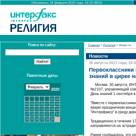
Обновлено: 16 февраля 2020 года, 16:18 (МСК)
Поиск по сайту:
Главная
>
Религия
> Новости
Новости
30 августа 2017 года, 10:
Первоклассники 
Памятные даты
знаний в цирке 
Москва. 30 августа. И
2020
№2107, управляющий сове
День знаний 1 сентября в
01
02
"Вместе с первоклассника
03
04
05
06
07
08
09
яркую праздничную концер
10
11
12
13
14
15
16
"Интерфаксу" в среду дир
17
18
19
20
21
22
23
24
25
26
27
28
29
Традиционно в течение 17
направляются на эстрадн
Ранее сообщалось, что у