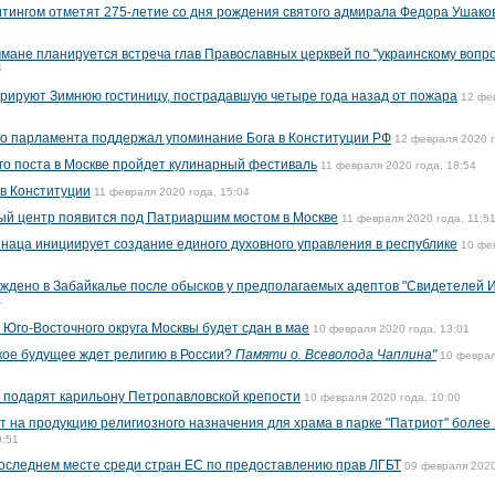
тингом отметят 275-летие со дня рождения святого адмирала Федора Ушако
8
мане планируется встреча глав Православных церквей по "украинскому вопро
4
рируют Зимнюю гостиницу, пострадавшую четыре года назад от пожара
12 фе
го парламента поддержал упоминание Бога в Конституции РФ
12 февраля 2020 г
го поста в Москве пройдет кулинарный фестиваль
11 февраля 2020 года, 18:54
 в Конституции
11 февраля 2020 года, 15:04
ый центр появится под Патриаршим мостом в Москве
11 февраля 2020 года, 11:5
ннаца инициирует создание единого духовного управления в республике
10 фе
уждено в Забайкалье после обысков у предполагаемых адептов "Свидетелей 
1
Юго-Восточного округа Москвы будет сдан в мае
10 февраля 2020 года, 13:01
ое будущее ждет религию в России?
Памяти о. Всеволода Чаплина"
10 февра
 подарят карильону Петропавловской крепости
10 февраля 2020 года, 10:00
 на продукцию религиозного назначения для храма в парке "Патриот" более 
9:51
последнем месте среди стран ЕС по предоставлению прав ЛГБТ
09 февраля 2020