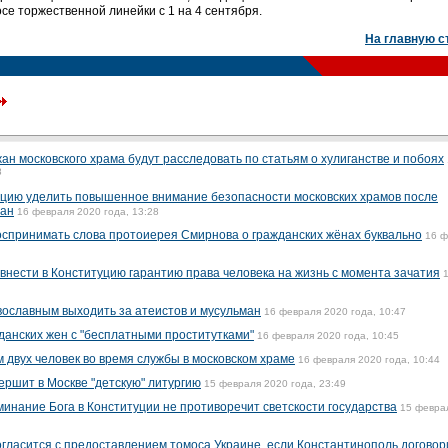
е торжественной линейки с 1 на 4 сентября.
На главную с
н московского храма будут расследовать по статьям о хулиганстве и побоях
8
цию уделить повышенное внимание безопасности московских храмов после
жан
16 февраля 2020 года, 13:28
оспринимать слова протоиерея Смирнова о гражданских жёнах буквально
16 ф
внести в Конституцию гарантию права человека на жизнь с момента зачатия
вославным выходить за атеистов и мусульман
16 февраля 2020 года, 10:47
данских жен с "бесплатными проститутками"
16 февраля 2020 года, 10:45
 двух человек во время службы в московском храме
16 февраля 2020 года, 10:44
ершит в Москве "детскую" литургию
15 февраля 2020 года, 23:49
минание Бога в Конституции не противоречит светскости государства
15 февра
гласится с предоставлением томоса Украине, если Константинополь договор