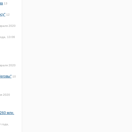
ва
13
су"
12
враля 2020
ода, 13:06
1
враля 2020
Иеговы"
10
ля 2020
260 млн.
 года,