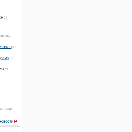
се
09
ля 2020
X веков
07
храма
07
сти
07
020 года,
новости