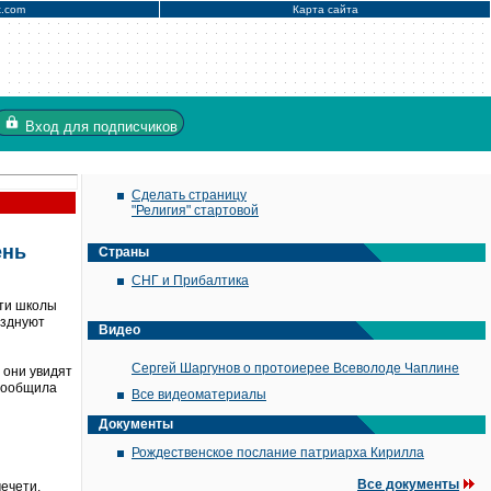
x.com
Карта сайта
Вход
для подписчиков
Сделать страницу
"Религия" стартовой
ень
Страны
СНГ и Прибалтика
ети школы
азднуют
Видео
Сергей Шаргунов о протоиерее Всеволоде Чаплине
 они увидят
 сообщила
Все видеоматериалы
Документы
Рождественское послание патриарха Кирилла
Все документы
ечети,