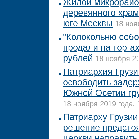
Жилой микрорайо
деревянного храм
юге Москвы
18 ноя
"Колокольню собо
продали на торгах
рублей
18 ноября 20
Патриархия Грузи
освободить задер
Южной Осетии гру
18 ноября 2019 года, 
Патриарху Грузии
решение предсто
церкви направить