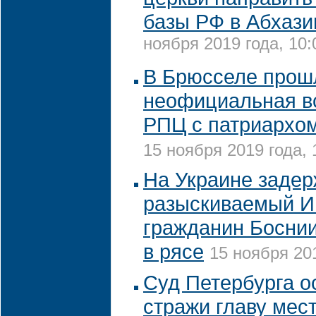
базы РФ в Абхази
ноября 2019 года, 10:
В Брюсселе прош
неофициальная в
РПЦ с патриархо
15 ноября 2019 года, 
На Украине заде
разыскиваемый И
гражданин Боснии
в рясе
15 ноября 201
Суд Петербурга о
стражи главу мес